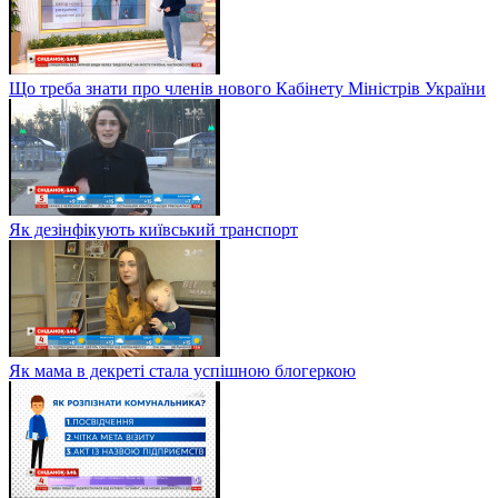
Що треба знати про членів нового Кабінету Міністрів України
Як дезінфікують київський транспорт
Як мама в декреті стала успішною блогеркою