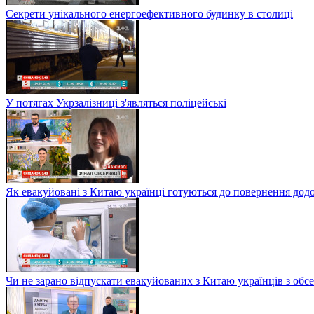
Секрети унікального енергоефективного будинку в столиці
У потягах Укрзалізниці з'являться поліцейські
Як евакуйовані з Китаю українці готуються до повернення дод
Чи не зарано відпускати евакуйованих з Китаю українців з обсе