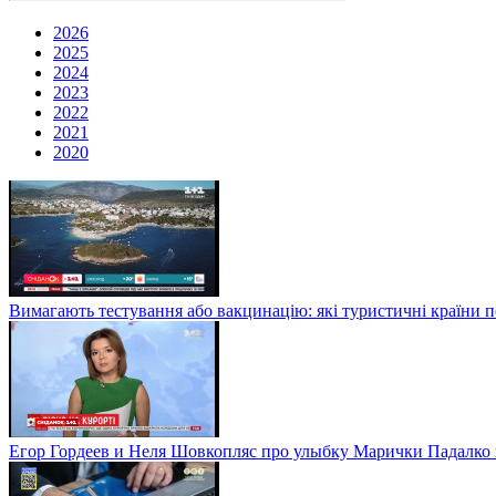
2026
2025
2024
2023
2022
2021
2020
Вимагають тестування або вакцинацію: які туристичні країни 
Егор Гордеев и Неля Шовкопляс про улыбку Марички Падалко