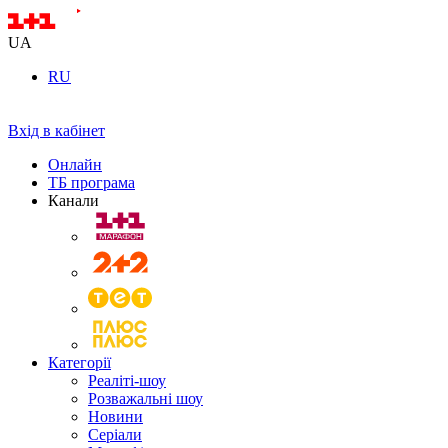
UA
RU
Вхід в кабінет
Онлайн
ТБ програма
Канали
Категорії
Реаліті-шоу
Розважальні шоу
Новини
Серіали