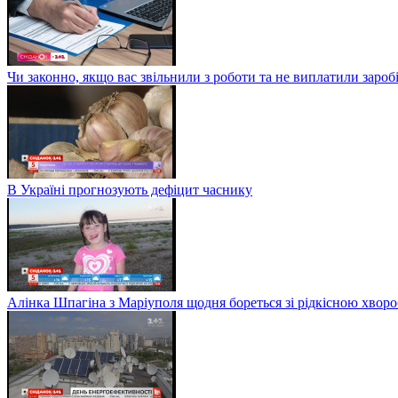
Чи законно, якщо вас звільнили з роботи та не виплатили заро
В Україні прогнозують дефіцит часнику
Алінка Шпагіна з Маріуполя щодня бореться зі рідкісною хвор