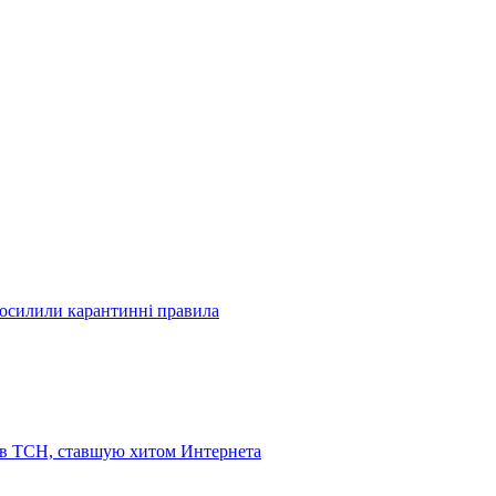
посилили карантинні правила
 в ТСН, ставшую хитом Интернета