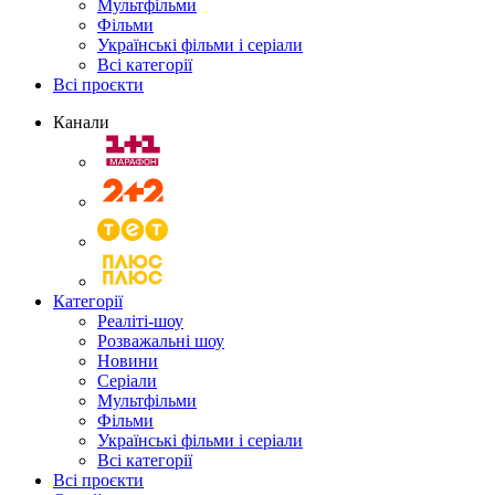
Мультфільми
Фільми
Українські фільми і серіали
Всі категорії
Всі проєкти
Канали
Категорії
Реаліті-шоу
Розважальні шоу
Новини
Серіали
Мультфільми
Фільми
Українські фільми і серіали
Всі категорії
Всі проєкти