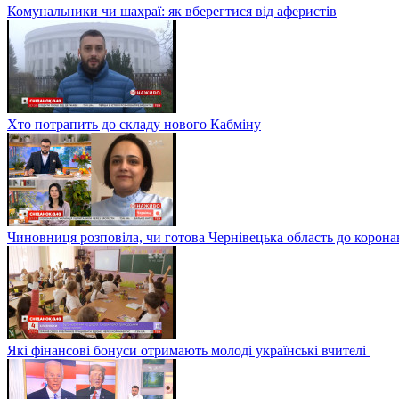
Комунальники чи шахраї: як вберегтися від аферистів
Хто потрапить до складу нового Кабміну
Чиновниця розповіла, чи готова Чернівецька область до корона
Які фінансові бонуси отримають молоді українські вчителі