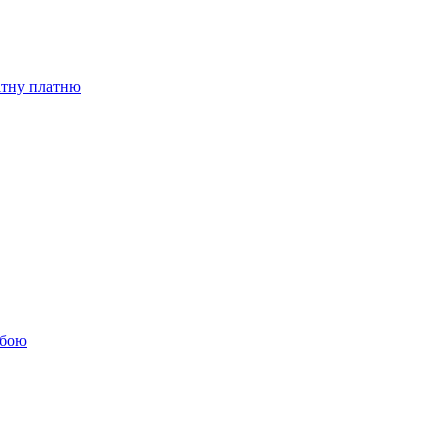
бітну платню
обою