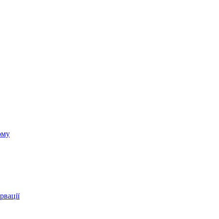
ому
рвації