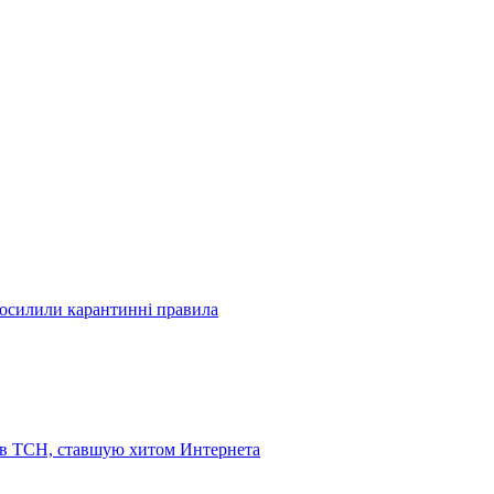
посилили карантинні правила
 в ТСН, ставшую хитом Интернета