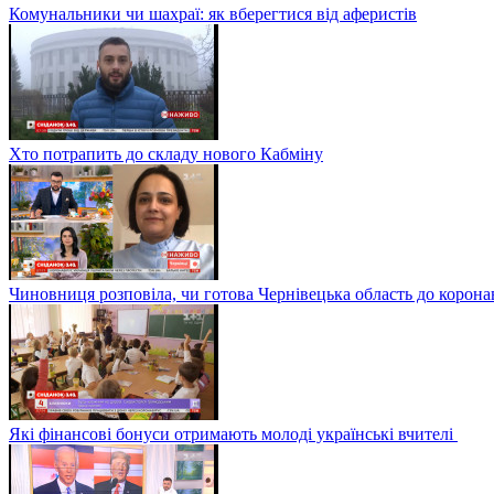
Комунальники чи шахраї: як вберегтися від аферистів
Хто потрапить до складу нового Кабміну
Чиновниця розповіла, чи готова Чернівецька область до корона
Які фінансові бонуси отримають молоді українські вчителі