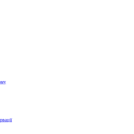
ому
рвації