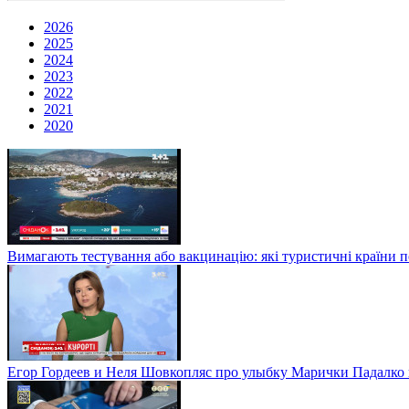
2026
2025
2024
2023
2022
2021
2020
Вимагають тестування або вакцинацію: які туристичні країни 
Егор Гордеев и Неля Шовкопляс про улыбку Марички Падалко