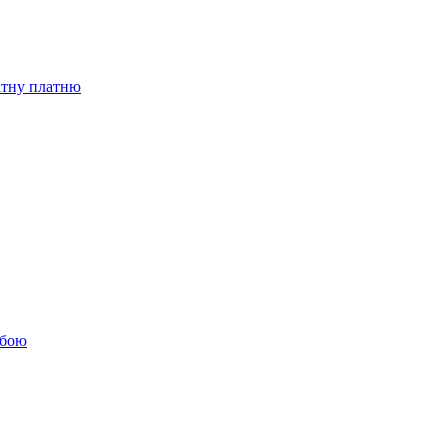
бітну платню
обою