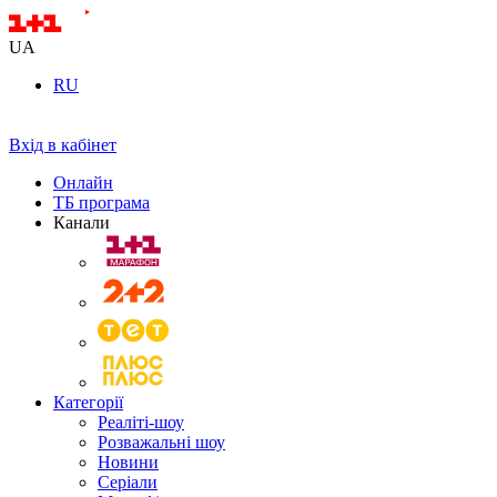
UA
RU
Вхід в кабінет
Онлайн
ТБ програма
Канали
Категорії
Реаліті-шоу
Розважальні шоу
Новини
Серіали