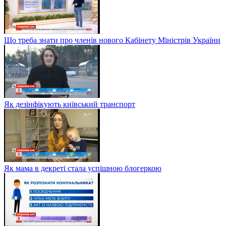
Що треба знати про членів нового Кабінету Міністрів України
Як дезінфікують київський транспорт
Як мама в декреті стала успішною блогеркою