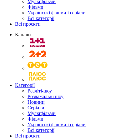
Мультфільми
Фільми
Українські фільми і серіали
Всі категорії
Всі проєкти
Канали
Категорії
Реаліті-шоу
Розважальні шоу
Новини
Серіали
Мультфільми
Фільми
Українські фільми і серіали
Всі категорії
Всі проєкти