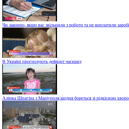
Чи законно, якщо вас звільнили з роботи та не виплатили заро
В Україні прогнозують дефіцит часнику
Алінка Шпагіна з Маріуполя щодня бореться зі рідкісною хвор