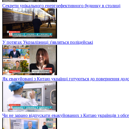
Секрети унікального енергоефективного будинку в столиці
У потягах Укрзалізниці з'являться поліцейські
Як евакуйовані з Китаю українці готуються до повернення дод
Чи не зарано відпускати евакуйованих з Китаю українців з обсе