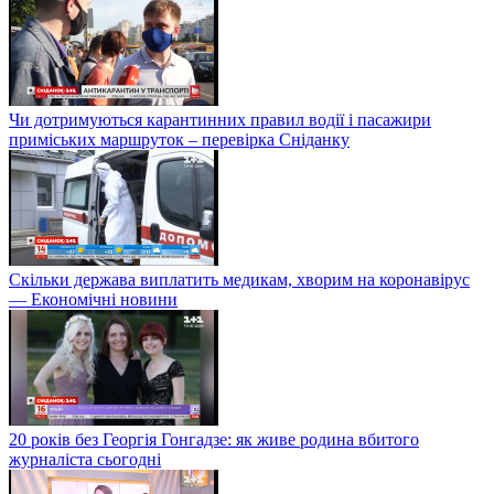
Чи дотримуються карантинних правил водії і пасажири
приміських маршруток – перевірка Сніданку
Скільки держава виплатить медикам, хворим на коронавірус
— Економічні новини
20 років без Георгія Гонгадзе: як живе родина вбитого
журналіста сьогодні