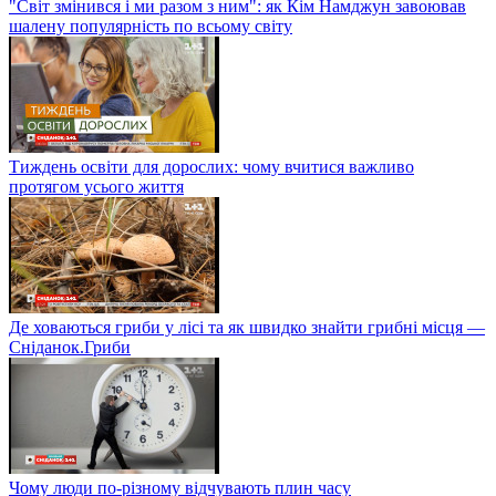
"Світ змінився і ми разом з ним": як Кім Намджун завоював
шалену популярність по всьому світу
Тиждень освіти для дорослих: чому вчитися важливо
протягом усього життя
Де ховаються гриби у лісі та як швидко знайти грибні місця —
Сніданок.Гриби
Чому люди по-різному відчувають плин часу