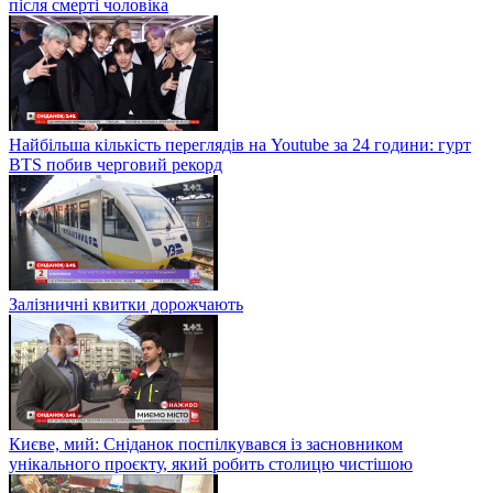
після смерті чоловіка
Найбільша кількість переглядів на Youtube за 24 години: гурт
BTS побив черговий рекорд
Залізничні квитки дорожчають
Києве, мий: Сніданок поспілкувався із засновником
унікального проєкту, який робить столицю чистішою