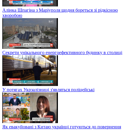
Алінка Шпагіна з Маріуполя щодня бореться зі рідкісною
хворобою
Секрети унікального енергоефективного будинку в столиці
У потягах Укрзалізниці з'являться поліцейські
Як евакуйовані з Китаю українці готуються до повернення