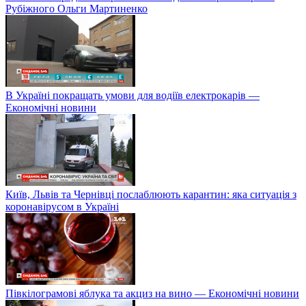
Рубіжного Ольги Мартиненко
В Україні покращать умови для водіїв електрокарів —
Економічні новини
Київ, Львів та Чернівці послаблюють карантин: яка ситуація з
коронавірусом в Україні
Півкілограмові яблука та акциз на вино — Економічні новини