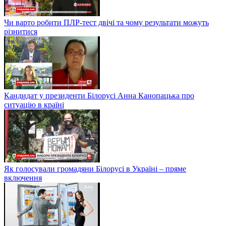
Чи варто робити ПЛР-тест двічі та чому результати можуть
різнитися
Кандидат у президенти Білорусі Анна Канопацька про
ситуацію в країні
Як голосували громадяни Білорусі в Україні – пряме
включення