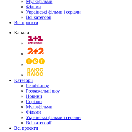
Мультфільми
Фільми
Українські фільми і серіали
Всі категорії
Всі проєкти
Канали
Категорії
Реаліті-шоу
Розважальні шоу
Новини
Серіали
Мультфільми
Фільми
Українські фільми і серіали
Всі категорії
Всі проєкти