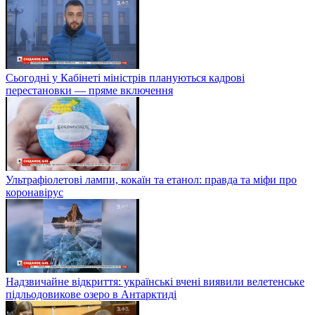
Сьогодні у Кабінеті міністрів плануються кадрові
перестановки — пряме включення
Ультрафіолетові лампи, кокаїн та етанол: правда та міфи про
коронавірус
Надзвичайне відкриття: українські вчені виявили велетенське
підльодовикове озеро в Антарктиді