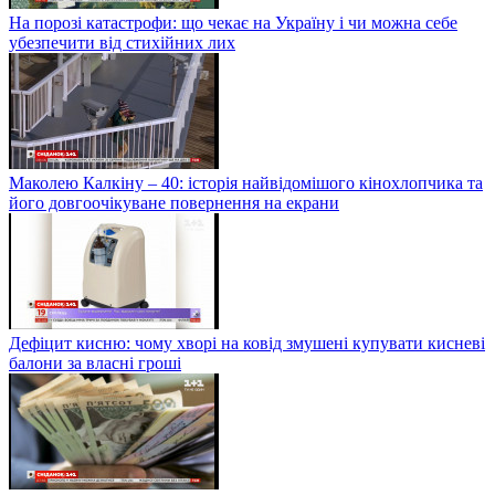
На порозі катастрофи: що чекає на Україну і чи можна себе
убезпечити від стихійних лих
Маколею Калкіну – 40: історія найвідомішого кінохлопчика та
його довгоочікуване повернення на екрани
Дефіцит кисню: чому хворі на ковід змушені купувати кисневі
балони за власні гроші