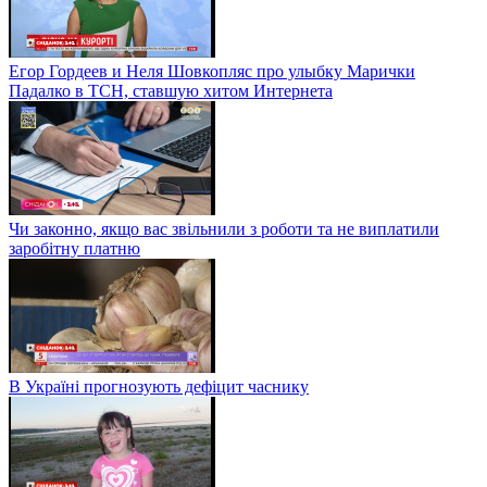
Егор Гордеев и Неля Шовкопляс про улыбку Марички
Падалко в ТСН, ставшую хитом Интернета
Чи законно, якщо вас звільнили з роботи та не виплатили
заробітну платню
В Україні прогнозують дефіцит часнику