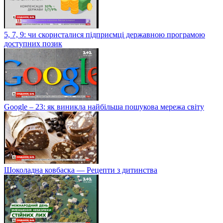
5, 7, 9: чи скористалися підприємці державною програмою
доступних позик
Google – 23: як виникла найбільша пошукова мережа світу
Шоколадна ковбаска — Рецепти з дитинства