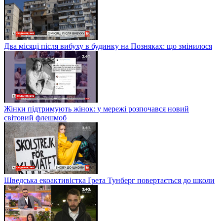
Два місяці після вибуху в будинку на Позняках: що змінилося
Жінки підтримують жінок: у мережі розпочався новий
світовий флешмоб
Шведська екоактивістка Ґрета Тунберг повертається до школи