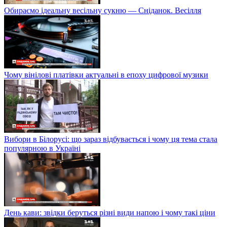
Обираємо ідеальну весільну сукню — Сніданок. Весілля
Чому вінілові платівки актуальні в епоху цифрової музики
Вибори в Білорусі: що зараз відбувається і чому ця тема стала
популярною в Україні
День кави: звідки беруться різні види напою і чому такі ціни