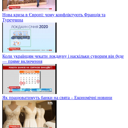
Нова криза в Європі: чому конфліктують Франція та
Туреччина
Коли українцям чекати локдауну і наскільки суворим він буде
— пряме включення
Як працюватимуть банки на свята – Економічні новини