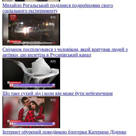
Михайло Рогальський поділився подробицями свого
соціального експерименту
Сніданок поспілкувався з чоловіком, який врятував людей з
автівки, що вилетіла в Русанівський канал
Що таке сухий лід і коли він може бути небезпечним
Інтернет обурений поведінкою блогерки Катерини Діденко