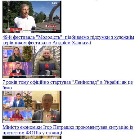
49-й фестиваль "Молодість": підбиваємо підсумки з художнім
керівником фестивалю Андрієм Халпахчі
7 років тому офіційно стартував "Ленінопад" в Україні: як це
було
Міністр економіки Ігор Петрашко прокоментував ситуацію із
протестом ФОПів у столиці