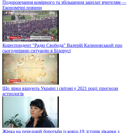
Подорожчання комірного та збільшення зарплат вчителям —
Економічні новини
Кореспондент "Радіо Свобода" Валерій Калиновський про
сьогоднішню ситуацію в Білорусі
Що зірки віщують Україні і світові у 2021 році: прогнози
астрологів
Жінка на передовій боротьби із ковід-19: історія лікарки з