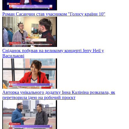
Роман Сасанчин став учасником "Голосу країни 10"
Сніданок побував на великому концерті Jerry Heil у
Василькові
Авторка унікального додатку Інна Калініна розказала, як
перетворила ідею на робочий проєкт