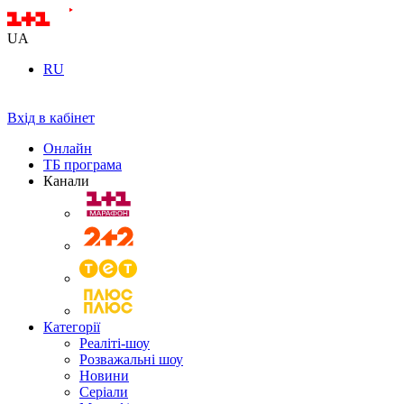
UA
RU
Вхід в кабінет
Онлайн
ТБ програма
Канали
Категорії
Реаліті-шоу
Розважальні шоу
Новини
Серіали