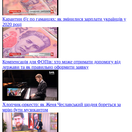
Карантин б'є по гаманцях: як змінилися зарплати українців у
2020 році
Компенсація для ФОПів: хто може отримати допомогу від
держави та як правильно оформити заявку
Хлопчик-оркестр: як Женя Чеславський щодня бореться за
мрію бути музикантом