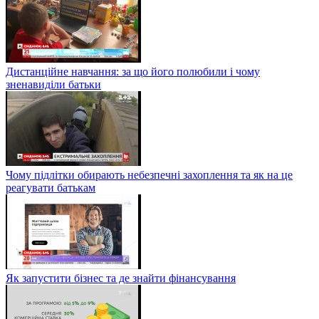
Дистанційне навчання: за що його полюбили і чому
зненавиділи батьки
Чому підлітки обирають небезпечні захоплення та як на це
реагувати батькам
Як запустити бізнес та де знайти фінансування