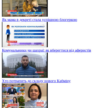
Як мама в декреті стала успішною блогеркою
Комунальники чи шахраї: як вберегтися від аферистів
Хто потрапить до складу нового Кабміну