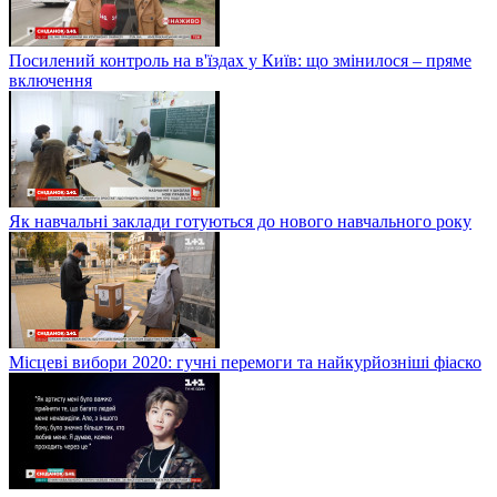
Посилений контроль на в'їздах у Київ: що змінилося – пряме
включення
Як навчальні заклади готуються до нового навчального року
Місцеві вибори 2020: гучні перемоги та найкурйозніші фіаско