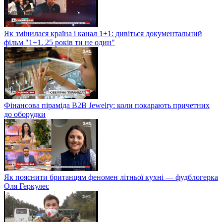
Як змінилася країна і канал 1+1: дивіться документальний
фільм "1+1. 25 років ти не один"
Фінансова піраміда B2B Jewelry: коли покарають причетних
до оборудки
Як пояснити британцям феномен літньої кухні — фудблогерка
Оля Геркулес