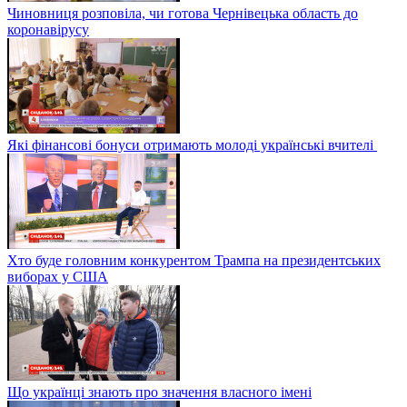
Чиновниця розповіла, чи готова Чернівецька область до
коронавірусу
Які фінансові бонуси отримають молоді українські вчителі
Хто буде головним конкурентом Трампа на президентських
виборах у США
Що українці знають про значення власного імені