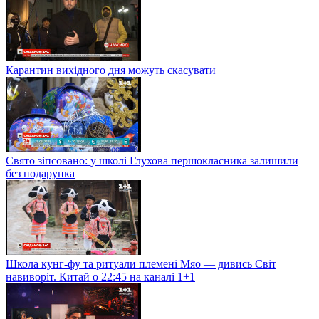
Карантин вихідного дня можуть скасувати
Свято зіпсовано: у школі Глухова першокласника залишили
без подарунка
Школа кунг-фу та ритуали племені Мяо — дивись Світ
навиворіт. Китай о 22:45 на каналі 1+1