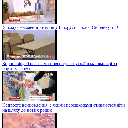
У чому феномен протестів у Білорусі — влог Сніданку з 1+1
Коронавірус і освіта: чи повернуться українські школярі за
парти у вересні
Непросте всиновлення: з якими перешкодами стикаються діти
на шляху до нових родин