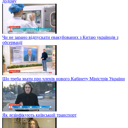
додому
Чи не зарано відпускати евакуйованих з Китаю українців з
обсервації
Що треба знати про членів нового Кабінету Міністрів України
Як дезінфікують київський транспорт