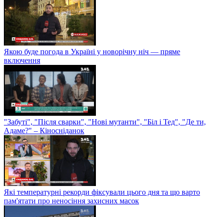
Якою буде погода в Україні у новорічну ніч — пряме
включення
"Забуті", "Після сварки", "Нові мутанти", "Біл і Тед", "Де ти,
Адаме?" – Кіносніданок
Які температурні рекорди фіксували цього дня та що варто
пам'ятати про неносіння захисних масок