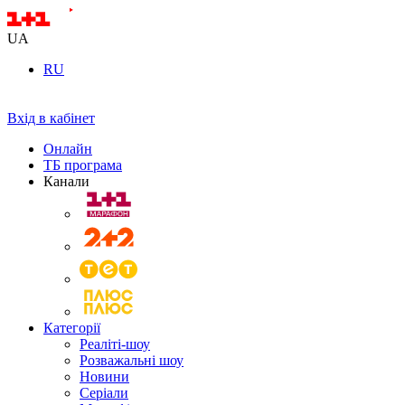
UA
RU
Вхід в кабінет
Онлайн
ТБ програма
Канали
Категорії
Реаліті-шоу
Розважальні шоу
Новини
Серіали