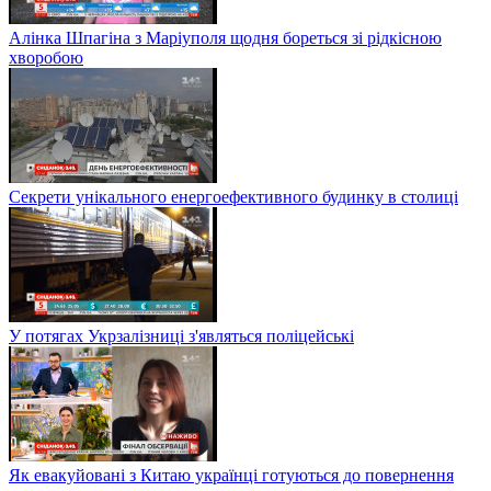
Алінка Шпагіна з Маріуполя щодня бореться зі рідкісною
хворобою
Секрети унікального енергоефективного будинку в столиці
У потягах Укрзалізниці з'являться поліцейські
Як евакуйовані з Китаю українці готуються до повернення