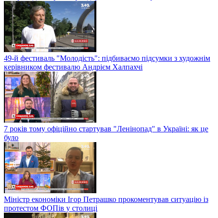
49-й фестиваль "Молодість": підбиваємо підсумки з художнім
керівником фестивалю Андрієм Халпахчі
7 років тому офіційно стартував "Ленінопад" в Україні: як це
було
Міністр економіки Ігор Петрашко прокоментував ситуацію із
протестом ФОПів у столиці