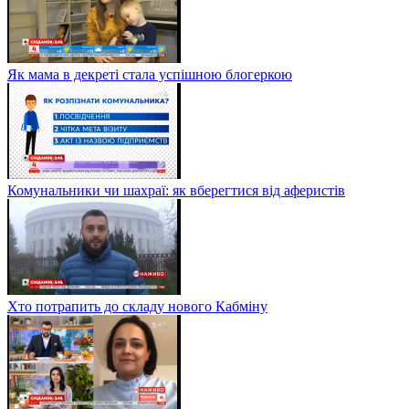
Як мама в декреті стала успішною блогеркою
Комунальники чи шахраї: як вберегтися від аферистів
Хто потрапить до складу нового Кабміну