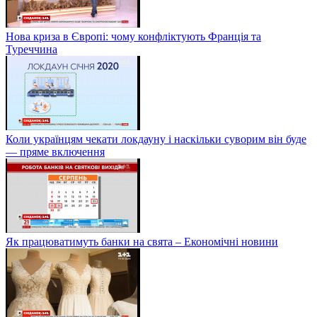
Нова криза в Європі: чому конфліктують Франція та
Туреччина
Коли українцям чекати локдауну і наскільки суворим він буде
— пряме включення
Як працюватимуть банки на свята – Економічні новини