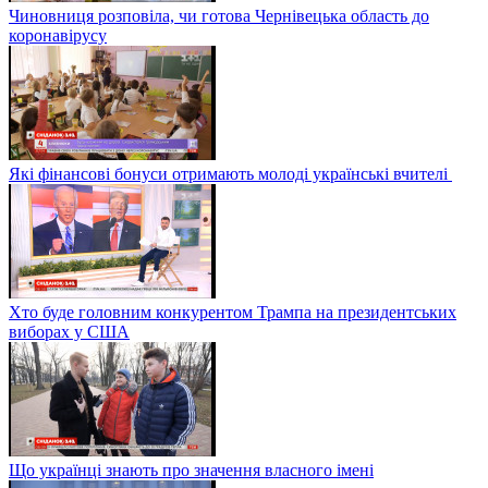
Чиновниця розповіла, чи готова Чернівецька область до
коронавірусу
Які фінансові бонуси отримають молоді українські вчителі
Хто буде головним конкурентом Трампа на президентських
виборах у США
Що українці знають про значення власного імені