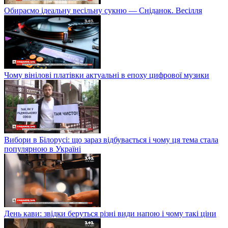
Обираємо ідеальну весільну сукню — Сніданок. Весілля
Чому вінілові платівки актуальні в епоху цифрової музики
Вибори в Білорусі: що зараз відбувається і чому ця тема стала
популярною в Україні
День кави: звідки беруться різні види напою і чому такі ціни