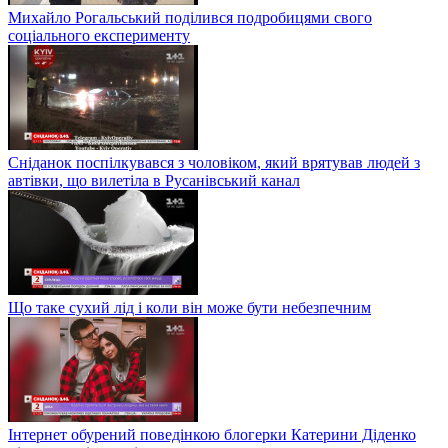
Михайло Рогальський поділився подробицями свого
соціального експерименту
Сніданок поспілкувався з чоловіком, який врятував людей з
автівки, що вилетіла в Русанівський канал
Що таке сухий лід і коли він може бути небезпечним
Інтернет обурений поведінкою блогерки Катерини Діденко