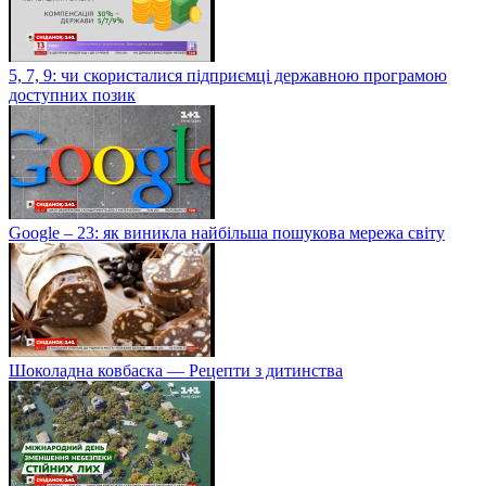
5, 7, 9: чи скористалися підприємці державною програмою
доступних позик
Google – 23: як виникла найбільша пошукова мережа світу
Шоколадна ковбаска — Рецепти з дитинства