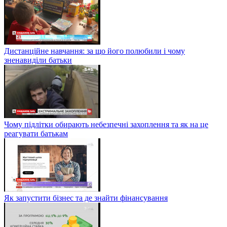
Дистанційне навчання: за що його полюбили і чому
зненавиділи батьки
Чому підлітки обирають небезпечні захоплення та як на це
реагувати батькам
Як запустити бізнес та де знайти фінансування