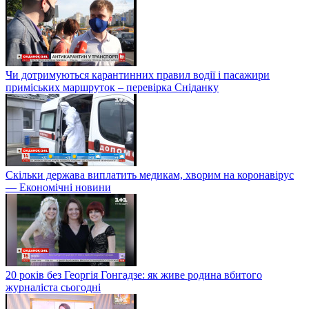
Чи дотримуються карантинних правил водії і пасажири
приміських маршруток – перевірка Сніданку
Скільки держава виплатить медикам, хворим на коронавірус
— Економічні новини
20 років без Георгія Гонгадзе: як живе родина вбитого
журналіста сьогодні