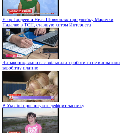
Егор Гордеев и Неля Шовкопляс про улыбку Марички
Падалко в ТСН, ставшую хитом Интернета
Чи законно, якщо вас звільнили з роботи та не виплатили
заробітну платню
В Україні прогнозують дефіцит часнику