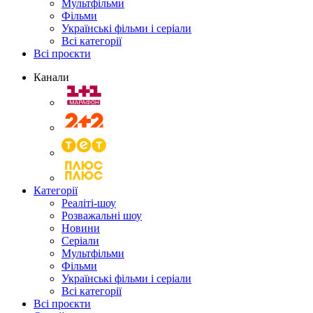
Мультфільми
Фільми
Українські фільми і серіали
Всі категорії
Всі проєкти
Канали
Категорії
Реаліті-шоу
Розважальні шоу
Новини
Серіали
Мультфільми
Фільми
Українські фільми і серіали
Всі категорії
Всі проєкти