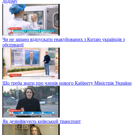
додому
Чи не зарано відпускати евакуйованих з Китаю українців з
обсервації
Що треба знати про членів нового Кабінету Міністрів України
Як дезінфікують київський транспорт