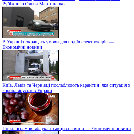
Рубіжного Ольги Мартиненко
В Україні покращать умови для водіїв електрокарів —
Економічні новини
Київ, Львів та Чернівці послаблюють карантин: яка ситуація з
коронавірусом в Україні
Півкілограмові яблука та акциз на вино — Економічні новини