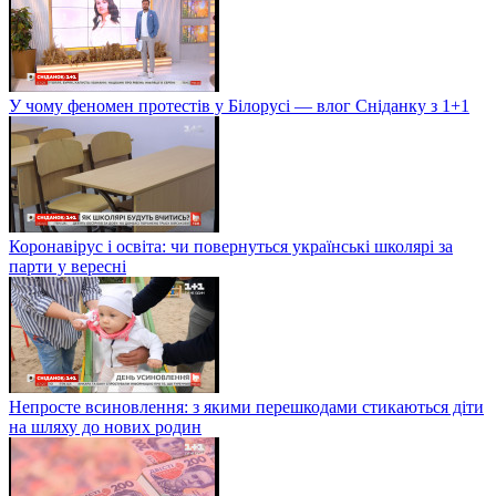
У чому феномен протестів у Білорусі — влог Сніданку з 1+1
Коронавірус і освіта: чи повернуться українські школярі за
парти у вересні
Непросте всиновлення: з якими перешкодами стикаються діти
на шляху до нових родин