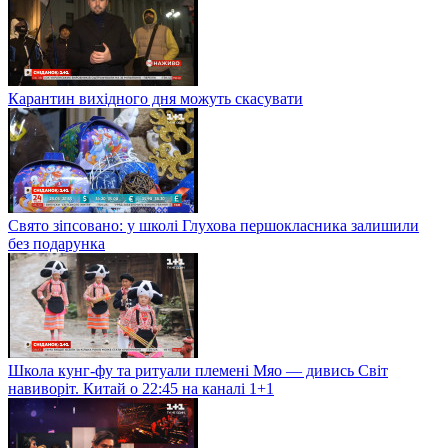
Карантин вихідного дня можуть скасувати
Свято зіпсовано: у школі Глухова першокласника залишили
без подарунка
Школа кунг-фу та ритуали племені Мяо — дивись Світ
навиворіт. Китай о 22:45 на каналі 1+1