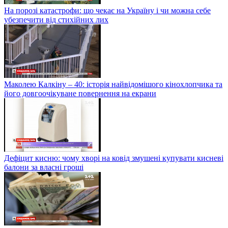
На порозі катастрофи: що чекає на Україну і чи можна себе
убезпечити від стихійних лих
Маколею Калкіну – 40: історія найвідомішого кінохлопчика та
його довгоочікуване повернення на екрани
Дефіцит кисню: чому хворі на ковід змушені купувати кисневі
балони за власні гроші