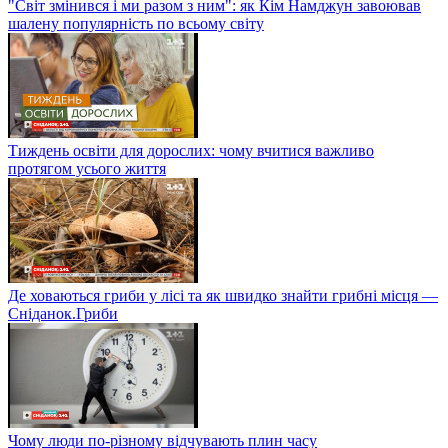
"Світ змінився і ми разом з ним": як Кім Намджун завоював
шалену популярність по всьому світу
Тиждень освіти для дорослих: чому вчитися важливо
протягом усього життя
Де ховаються гриби у лісі та як швидко знайти грибні місця —
Сніданок.Гриби
Чому люди по-різному відчувають плин часу