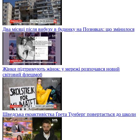
Два місяці після вибуху в будинку на Позняках: що змінилося
Жінки підтримують жінок: у мережі розпочався новий
світовий флешмоб
Шведська екоактивістка Ґрета Тунберг повертається до школи