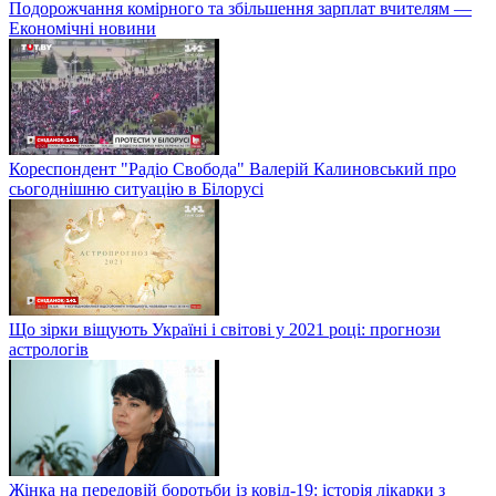
Подорожчання комірного та збільшення зарплат вчителям —
Економічні новини
Кореспондент "Радіо Свобода" Валерій Калиновський про
сьогоднішню ситуацію в Білорусі
Що зірки віщують Україні і світові у 2021 році: прогнози
астрологів
Жінка на передовій боротьби із ковід-19: історія лікарки з