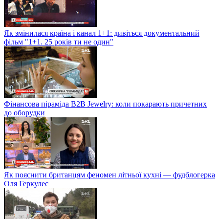
Як змінилася країна і канал 1+1: дивіться документальний
фільм "1+1. 25 років ти не один"
Фінансова піраміда B2B Jewelry: коли покарають причетних
до оборудки
Як пояснити британцям феномен літньої кухні — фудблогерка
Оля Геркулес