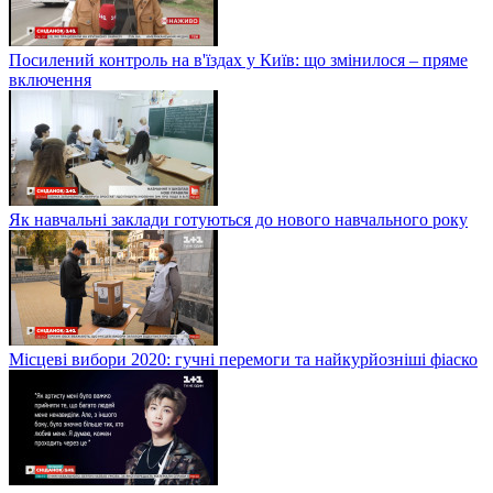
Посилений контроль на в'їздах у Київ: що змінилося – пряме
включення
Як навчальні заклади готуються до нового навчального року
Місцеві вибори 2020: гучні перемоги та найкурйозніші фіаско