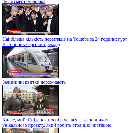
після смерті чоловіка
Найбільша кількість переглядів на Youtube за 24 години: гурт
BTS побив черговий рекорд
Залізничні квитки дорожчають
Києве, мий: Сніданок поспілкувався із засновником
унікального проєкту, який робить столицю чистішою