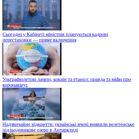
Сьогодні у Кабінеті міністрів плануються кадрові
перестановки — пряме включення
Ультрафіолетові лампи, кокаїн та етанол: правда та міфи про
коронавірус
Надзвичайне відкриття: українські вчені виявили велетенське
підльодовикове озеро в Антарктиді