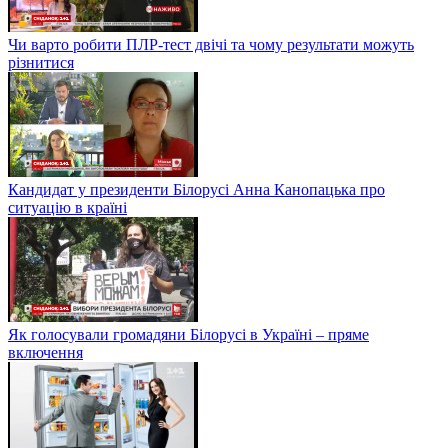
Чи варто робити ПЛР-тест двічі та чому результати можуть
різнитися
Кандидат у президенти Білорусі Анна Канопацька про
ситуацію в країні
Як голосували громадяни Білорусі в Україні – пряме
включення