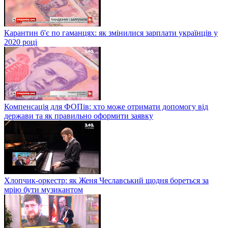
Карантин б'є по гаманцях: як змінилися зарплати українців у
2020 році
Компенсація для ФОПів: хто може отримати допомогу від
держави та як правильно оформити заявку
Хлопчик-оркестр: як Женя Чеславський щодня бореться за
мрію бути музикантом