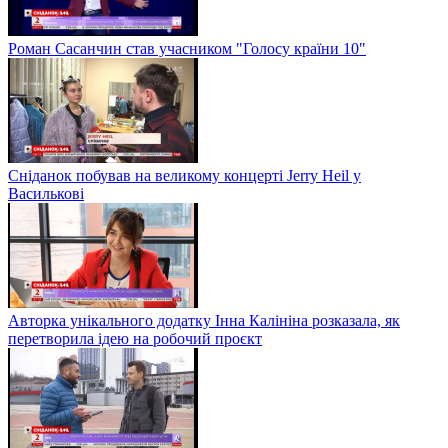
Роман Сасанчин став учасником "Голосу країни 10"
Сніданок побував на великому концерті Jerry Heil у
Василькові
Авторка унікального додатку Інна Калініна розказала, як
перетворила ідею на робочий проєкт