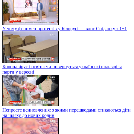
У чому феномен протестів у Білорусі — влог Сніданку з 1+1
Коронавірус і освіта: чи повернуться українські школярі за
парти у вересні
Непросте всиновлення: з якими перешкодами стикаються діти
на шляху до нових родин