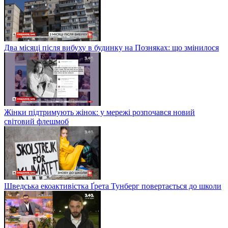
Два місяці після вибуху в будинку на Позняках: що змінилося
Жінки підтримують жінок: у мережі розпочався новий
світовий флешмоб
Шведська екоактивістка Ґрета Тунберг повертається до школи