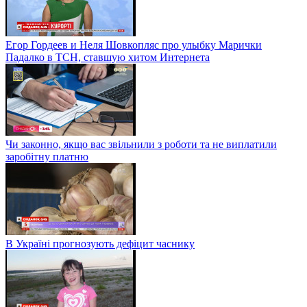
Егор Гордеев и Неля Шовкопляс про улыбку Марички
Падалко в ТСН, ставшую хитом Интернета
Чи законно, якщо вас звільнили з роботи та не виплатили
заробітну платню
В Україні прогнозують дефіцит часнику