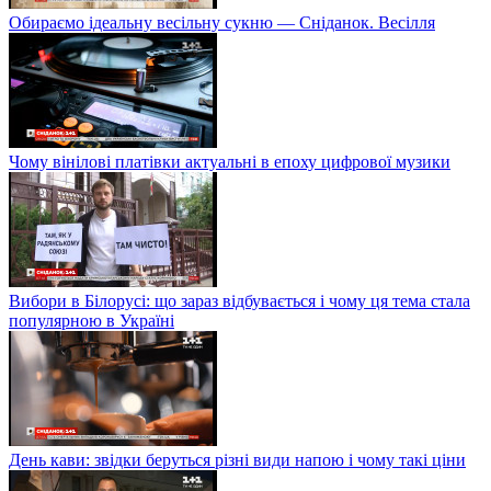
Обираємо ідеальну весільну сукню — Сніданок. Весілля
Чому вінілові платівки актуальні в епоху цифрової музики
Вибори в Білорусі: що зараз відбувається і чому ця тема стала
популярною в Україні
День кави: звідки беруться різні види напою і чому такі ціни