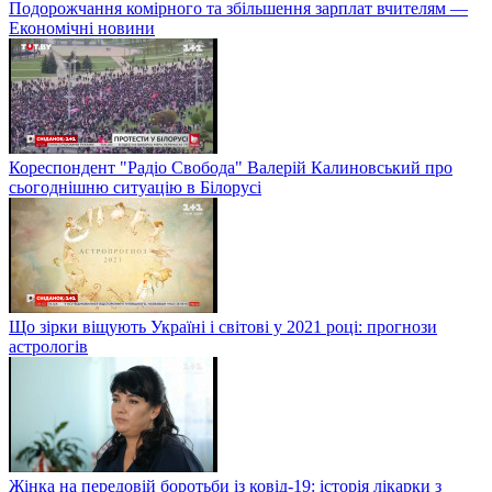
Подорожчання комірного та збільшення зарплат вчителям —
Економічні новини
Кореспондент "Радіо Свобода" Валерій Калиновський про
сьогоднішню ситуацію в Білорусі
Що зірки віщують Україні і світові у 2021 році: прогнози
астрологів
Жінка на передовій боротьби із ковід-19: історія лікарки з