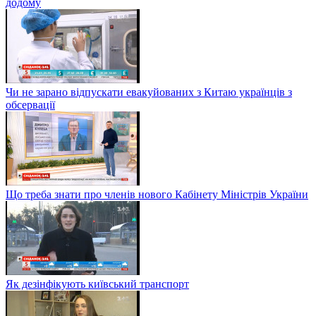
додому
Чи не зарано відпускати евакуйованих з Китаю українців з
обсервації
Що треба знати про членів нового Кабінету Міністрів України
Як дезінфікують київський транспорт