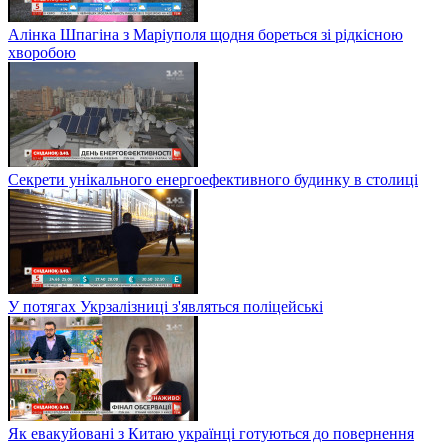
Алінка Шпагіна з Маріуполя щодня бореться зі рідкісною
хворобою
Секрети унікального енергоефективного будинку в столиці
У потягах Укрзалізниці з'являться поліцейські
Як евакуйовані з Китаю українці готуються до повернення