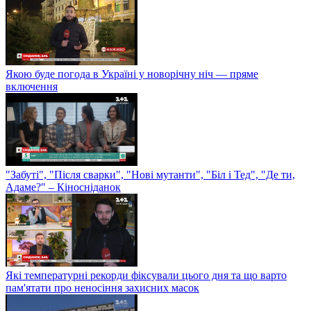
Якою буде погода в Україні у новорічну ніч — пряме
включення
"Забуті", "Після сварки", "Нові мутанти", "Біл і Тед", "Де ти,
Адаме?" – Кіносніданок
Які температурні рекорди фіксували цього дня та що варто
пам'ятати про неносіння захисних масок