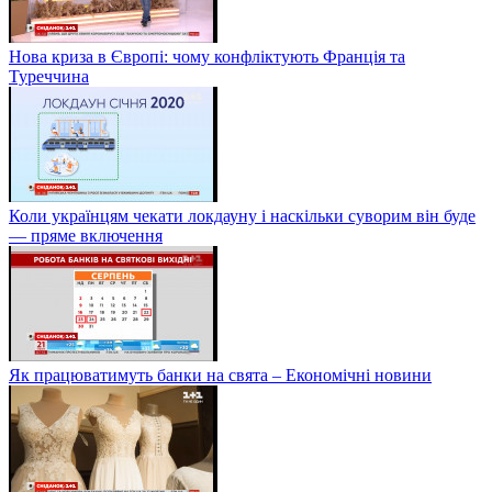
Нова криза в Європі: чому конфліктують Франція та
Туреччина
Коли українцям чекати локдауну і наскільки суворим він буде
— пряме включення
Як працюватимуть банки на свята – Економічні новини