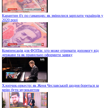
Карантин б'є по гаманцях: як змінилися зарплати українців у
2020 році
Компенсація для ФОПів: хто може отримати допомогу від
держави та як правильно оформити заявку
Хлопчик-оркестр: як Женя Чеславський щодня бореться за
мрію бути музикантом