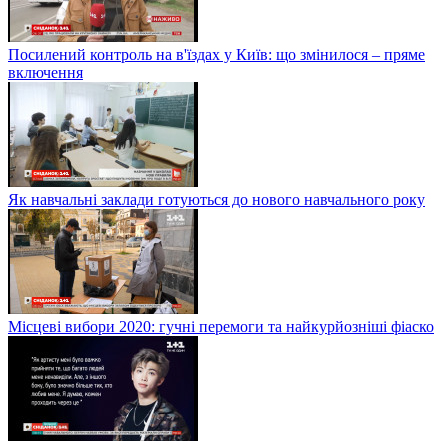
Посилений контроль на в'їздах у Київ: що змінилося – пряме
включення
Як навчальні заклади готуються до нового навчального року
Місцеві вибори 2020: гучні перемоги та найкурйозніші фіаско