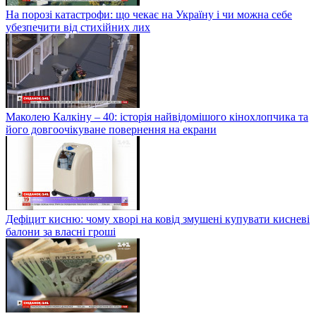
На порозі катастрофи: що чекає на Україну і чи можна себе
убезпечити від стихійних лих
Маколею Калкіну – 40: історія найвідомішого кінохлопчика та
його довгоочікуване повернення на екрани
Дефіцит кисню: чому хворі на ковід змушені купувати кисневі
балони за власні гроші