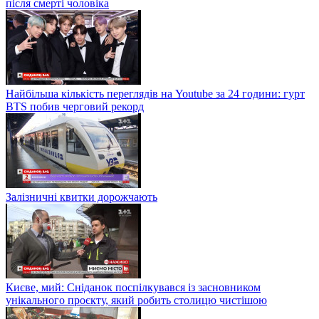
після смерті чоловіка
Найбільша кількість переглядів на Youtube за 24 години: гурт
BTS побив черговий рекорд
Залізничні квитки дорожчають
Києве, мий: Сніданок поспілкувався із засновником
унікального проєкту, який робить столицю чистішою