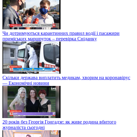
Чи дотримуються карантинних правил водії і пасажири
приміських маршруток – перевірка Сніданку
Скільки держава виплатить медикам, хворим на коронавірус
— Економічні новини
20 років без Георгія Гонгадзе: як живе родина вбитого
журналіста сьогодні