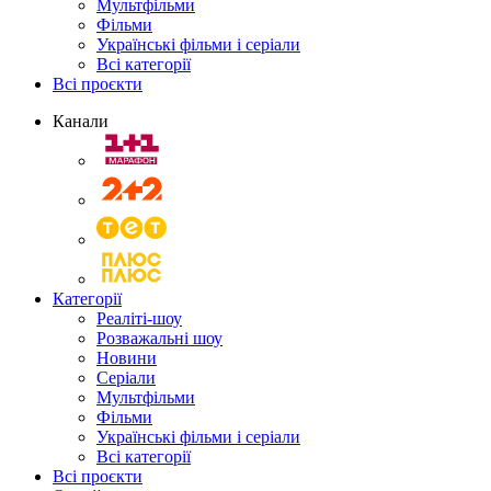
Мультфільми
Фільми
Українські фільми і серіали
Всі категорії
Всі проєкти
Канали
Категорії
Реаліті-шоу
Розважальні шоу
Новини
Серіали
Мультфільми
Фільми
Українські фільми і серіали
Всі категорії
Всі проєкти