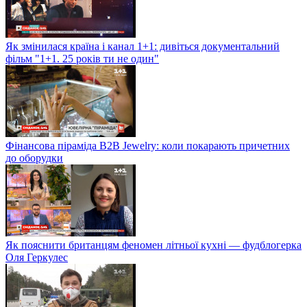
Як змінилася країна і канал 1+1: дивіться документальний
фільм "1+1. 25 років ти не один"
Фінансова піраміда B2B Jewelry: коли покарають причетних
до оборудки
Як пояснити британцям феномен літньої кухні — фудблогерка
Оля Геркулес