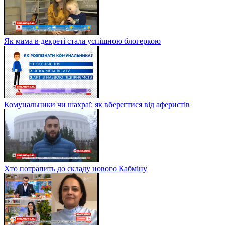
Як мама в декреті стала успішною блогеркою
Комунальники чи шахраї: як вберегтися від аферистів
Хто потрапить до складу нового Кабміну