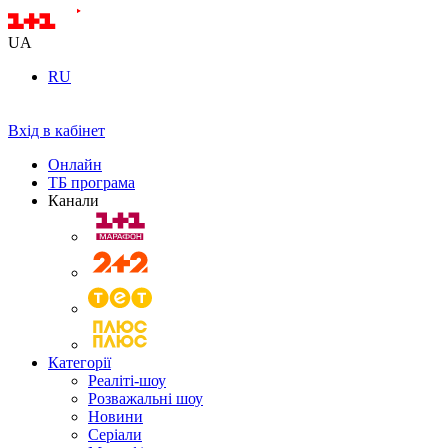
UA
RU
Вхід в кабінет
Онлайн
ТБ програма
Канали
Категорії
Реаліті-шоу
Розважальні шоу
Новини
Серіали