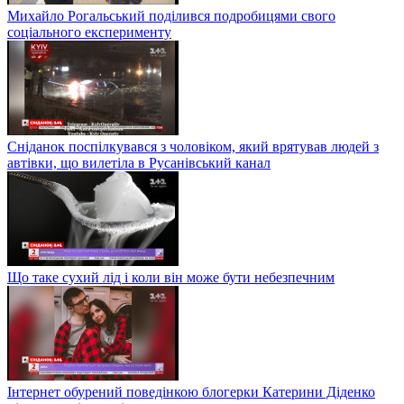
Михайло Рогальський поділився подробицями свого
соціального експерименту
Сніданок поспілкувався з чоловіком, який врятував людей з
автівки, що вилетіла в Русанівський канал
Що таке сухий лід і коли він може бути небезпечним
Інтернет обурений поведінкою блогерки Катерини Діденко