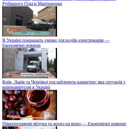
Рубіжного Ольги Мартиненко
В Україні покращать умови для водіїв електрокарів —
Економічні новини
Київ, Львів та Чернівці послаблюють карантин: яка ситуація з
коронавірусом в Україні
Півкілограмові яблука та акциз на вино — Економічні новини