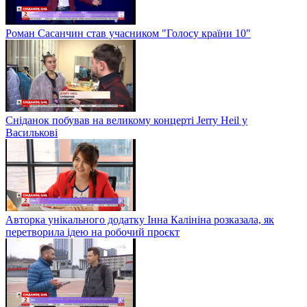
Роман Сасанчин став учасником "Голосу країни 10"
Сніданок побував на великому концерті Jerry Heil у
Василькові
Авторка унікального додатку Інна Калініна розказала, як
перетворила ідею на робочий проєкт