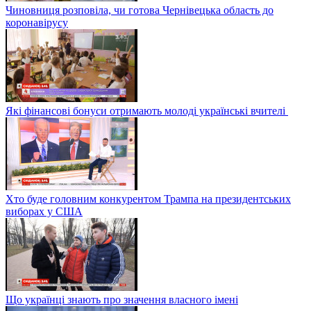
Чиновниця розповіла, чи готова Чернівецька область до
коронавірусу
Які фінансові бонуси отримають молоді українські вчителі
Хто буде головним конкурентом Трампа на президентських
виборах у США
Що українці знають про значення власного імені