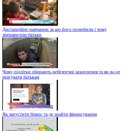
Дистанційне навчання: за що його полюбили і чому
зненавиділи батьки
Чому підлітки обирають небезпечні захоплення та як на це
реагувати батькам
Як запустити бізнес та де знайти фінансування