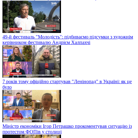
49-й фестиваль "Молодість": підбиваємо підсумки з художнім
керівником фестивалю Андрієм Халпахчі
7 років тому офіційно стартував "Ленінопад" в Україні: як це
було
Міністр економіки Ігор Петрашко прокоментував ситуацію із
протестом ФОПів у столиці