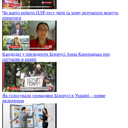
Чи варто робити ПЛР-тест двічі та чому результати можуть
різнитися
Кандидат у президенти Білорусі Анна Канопацька про
ситуацію в країні
Як голосували громадяни Білорусі в Україні – пряме
включення