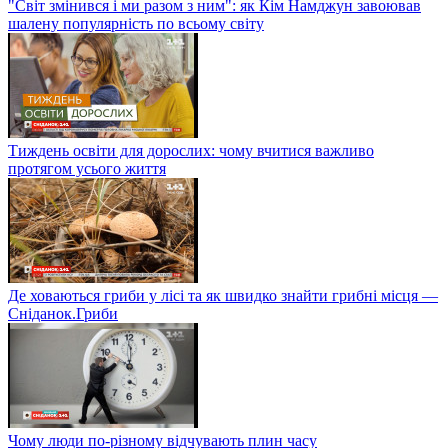
"Світ змінився і ми разом з ним": як Кім Намджун завоював
шалену популярність по всьому світу
Тиждень освіти для дорослих: чому вчитися важливо
протягом усього життя
Де ховаються гриби у лісі та як швидко знайти грибні місця —
Сніданок.Гриби
Чому люди по-різному відчувають плин часу