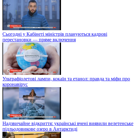
Сьогодні у Кабінеті міністрів плануються кадрові
перестановки — пряме включення
Ультрафіолетові лампи, кокаїн та етанол: правда та міфи про
коронавірус
Надзвичайне відкриття: українські вчені виявили велетенське
підльодовикове озеро в Антарктиді