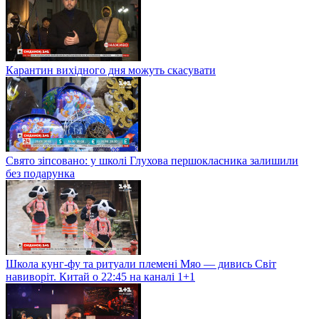
Карантин вихідного дня можуть скасувати
Свято зіпсовано: у школі Глухова першокласника залишили
без подарунка
Школа кунг-фу та ритуали племені Мяо — дивись Світ
навиворіт. Китай о 22:45 на каналі 1+1