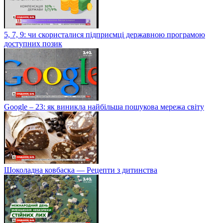
5, 7, 9: чи скористалися підприємці державною програмою
доступних позик
Google – 23: як виникла найбільша пошукова мережа світу
Шоколадна ковбаска — Рецепти з дитинства