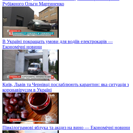
Рубіжного Ольги Мартиненко
В Україні покращать умови для водіїв електрокарів —
Економічні новини
Київ, Львів та Чернівці послаблюють карантин: яка ситуація з
коронавірусом в Україні
Півкілограмові яблука та акциз на вино — Економічні новини