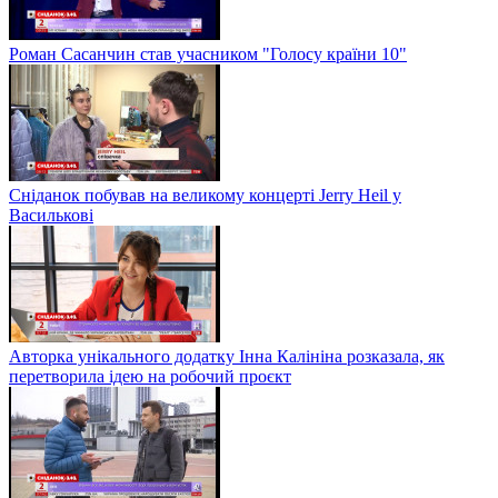
Роман Сасанчин став учасником "Голосу країни 10"
Сніданок побував на великому концерті Jerry Heil у
Василькові
Авторка унікального додатку Інна Калініна розказала, як
перетворила ідею на робочий проєкт