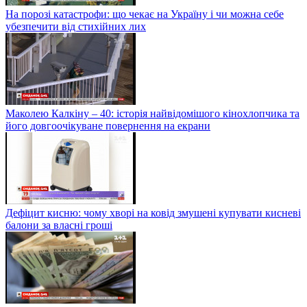
На порозі катастрофи: що чекає на Україну і чи можна себе
убезпечити від стихійних лих
Маколею Калкіну – 40: історія найвідомішого кінохлопчика та
його довгоочікуване повернення на екрани
Дефіцит кисню: чому хворі на ковід змушені купувати кисневі
балони за власні гроші