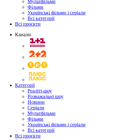
Мультфільми
Фільми
Українські фільми і серіали
Всі категорії
Всі проєкти
Канали
Категорії
Реаліті-шоу
Розважальні шоу
Новини
Серіали
Мультфільми
Фільми
Українські фільми і серіали
Всі категорії
Всі проєкти