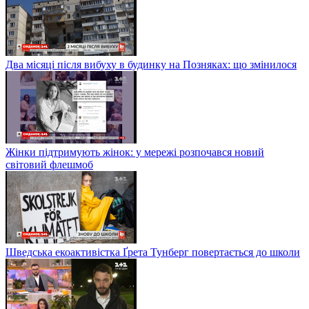
Два місяці після вибуху в будинку на Позняках: що змінилося
Жінки підтримують жінок: у мережі розпочався новий
світовий флешмоб
Шведська екоактивістка Ґрета Тунберг повертається до школи