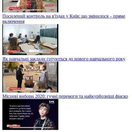
Посилений контроль на в'їздах у Київ: що змінилося – пряме
включення
Як навчальні заклади готуються до нового навчального року
Місцеві вибори 2020: гучні перемоги та найкурйозніші фіаско