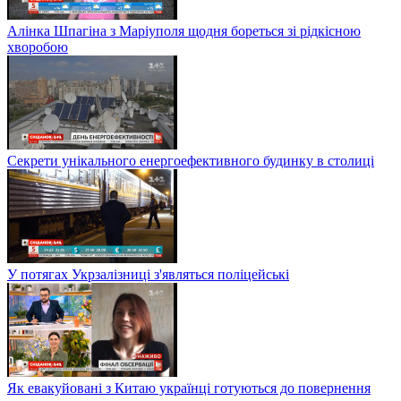
Алінка Шпагіна з Маріуполя щодня бореться зі рідкісною
хворобою
Секрети унікального енергоефективного будинку в столиці
У потягах Укрзалізниці з'являться поліцейські
Як евакуйовані з Китаю українці готуються до повернення