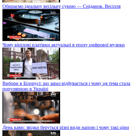
Обираємо ідеальну весільну сукню — Сніданок. Весілля
Чому вінілові платівки актуальні в епоху цифрової музики
Вибори в Білорусі: що зараз відбувається і чому ця тема стала
популярною в Україні
День кави: звідки беруться різні види напою і чому такі ціни