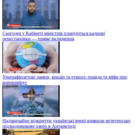
Сьогодні у Кабінеті міністрів плануються кадрові
перестановки — пряме включення
Ультрафіолетові лампи, кокаїн та етанол: правда та міфи про
коронавірус
Надзвичайне відкриття: українські вчені виявили велетенське
підльодовикове озеро в Антарктиді