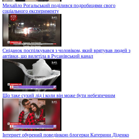
Михайло Рогальський поділився подробицями свого
соціального експерименту
Сніданок поспілкувався з чоловіком, який врятував людей з
автівки, що вилетіла в Русанівський канал
Що таке сухий лід і коли він може бути небезпечним
Інтернет обурений поведінкою блогерки Катерини Діденко