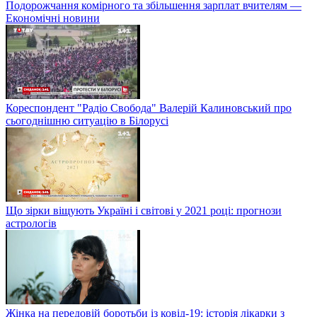
Подорожчання комірного та збільшення зарплат вчителям —
Економічні новини
Кореспондент "Радіо Свобода" Валерій Калиновський про
сьогоднішню ситуацію в Білорусі
Що зірки віщують Україні і світові у 2021 році: прогнози
астрологів
Жінка на передовій боротьби із ковід-19: історія лікарки з