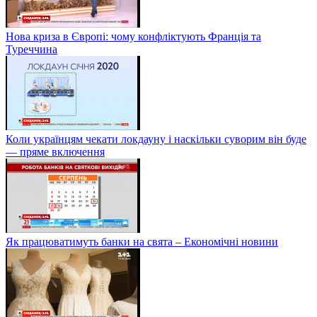
Нова криза в Європі: чому конфліктують Франція та
Туреччина
Коли українцям чекати локдауну і наскільки суворим він буде
— пряме включення
Як працюватимуть банки на свята – Економічні новини