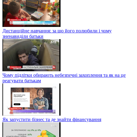
Дистанційне навчання: за що його полюбили і чому
зненавиділи батьки
Чому підлітки обирають небезпечні захоплення та як на це
реагувати батькам
Як запустити бізнес та де знайти фінансування