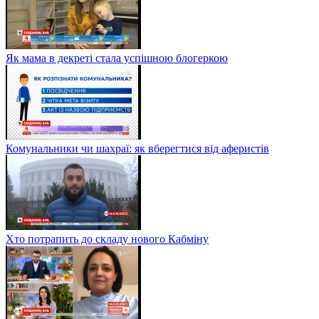
Як мама в декреті стала успішною блогеркою
Комунальники чи шахраї: як вберегтися від аферистів
Хто потрапить до складу нового Кабміну