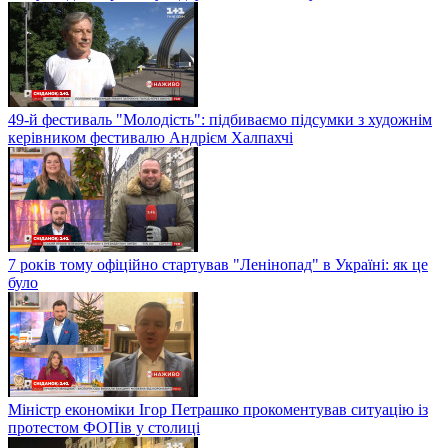
49-й фестиваль "Молодість": підбиваємо підсумки з художнім
керівником фестивалю Андрієм Халпахчі
7 років тому офіційно стартував "Ленінопад" в Україні: як це
було
Міністр економіки Ігор Петрашко прокоментував ситуацію із
протестом ФОПів у столиці