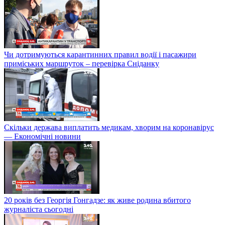
Чи дотримуються карантинних правил водії і пасажири
приміських маршруток – перевірка Сніданку
Скільки держава виплатить медикам, хворим на коронавірус
— Економічні новини
20 років без Георгія Гонгадзе: як живе родина вбитого
журналіста сьогодні