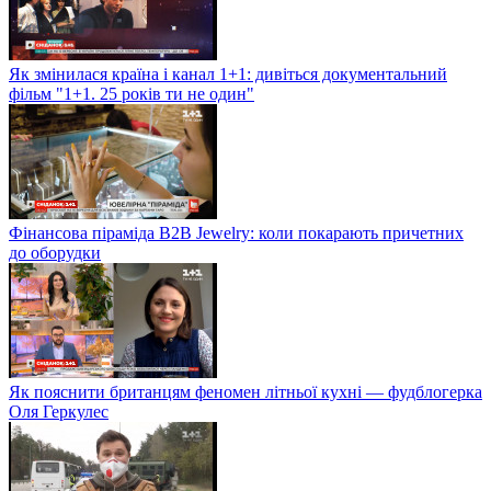
Як змінилася країна і канал 1+1: дивіться документальний
фільм "1+1. 25 років ти не один"
Фінансова піраміда B2B Jewelry: коли покарають причетних
до оборудки
Як пояснити британцям феномен літньої кухні — фудблогерка
Оля Геркулес