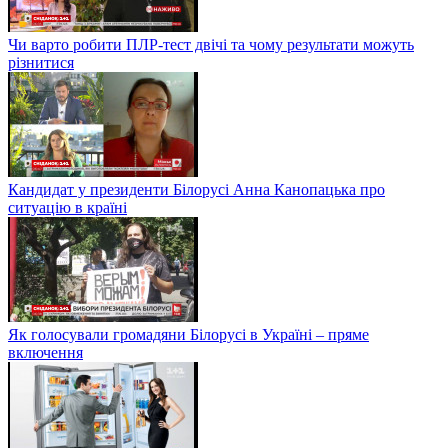
Чи варто робити ПЛР-тест двічі та чому результати можуть
різнитися
Кандидат у президенти Білорусі Анна Канопацька про
ситуацію в країні
Як голосували громадяни Білорусі в Україні – пряме
включення