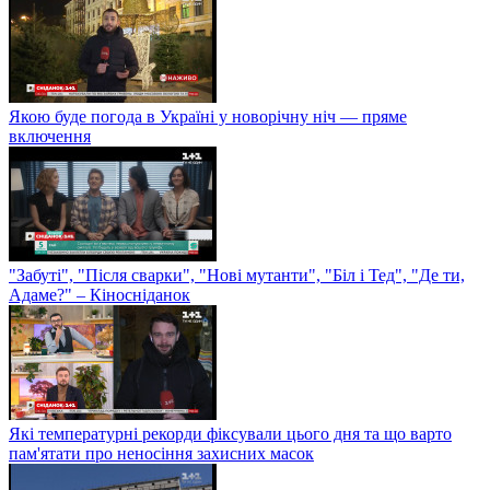
Якою буде погода в Україні у новорічну ніч — пряме
включення
"Забуті", "Після сварки", "Нові мутанти", "Біл і Тед", "Де ти,
Адаме?" – Кіносніданок
Які температурні рекорди фіксували цього дня та що варто
пам'ятати про неносіння захисних масок