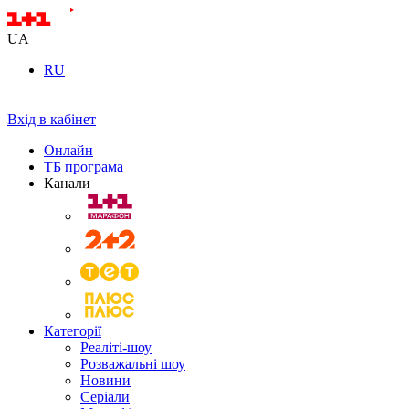
UA
RU
Вхід в кабінет
Онлайн
ТБ програма
Канали
Категорії
Реаліті-шоу
Розважальні шоу
Новини
Серіали