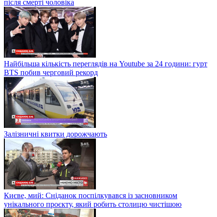
після смерті чоловіка
Найбільша кількість переглядів на Youtube за 24 години: гурт
BTS побив черговий рекорд
Залізничні квитки дорожчають
Києве, мий: Сніданок поспілкувався із засновником
унікального проєкту, який робить столицю чистішою