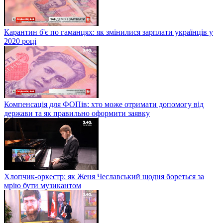
Карантин б'є по гаманцях: як змінилися зарплати українців у
2020 році
Компенсація для ФОПів: хто може отримати допомогу від
держави та як правильно оформити заявку
Хлопчик-оркестр: як Женя Чеславський щодня бореться за
мрію бути музикантом