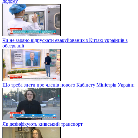
додому
Чи не зарано відпускати евакуйованих з Китаю українців з
обсервації
Що треба знати про членів нового Кабінету Міністрів України
Як дезінфікують київський транспорт