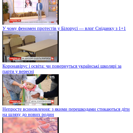
У чому феномен протестів у Білорусі — влог Сніданку з 1+1
Коронавірус і освіта: чи повернуться українські школярі за
парти у вересні
Непросте всиновлення: з якими перешкодами стикаються діти
на шляху до нових родин