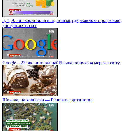
5, 7, 9: чи скористалися підприємці державною програмою
доступних позик
Google – 23: як виникла найбільша пошукова мережа світу
Шоколадна ковбаска — Рецепти з дитинства