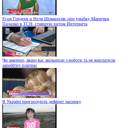
Егор Гордеев и Неля Шовкопляс про улыбку Марички
Падалко в ТСН, ставшую хитом Интернета
Чи законно, якщо вас звільнили з роботи та не виплатили
заробітну платню
В Україні прогнозують дефіцит часнику