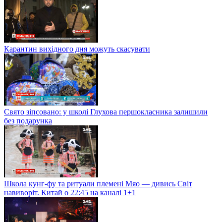
Карантин вихідного дня можуть скасувати
Свято зіпсовано: у школі Глухова першокласника залишили
без подарунка
Школа кунг-фу та ритуали племені Мяо — дивись Світ
навиворіт. Китай о 22:45 на каналі 1+1