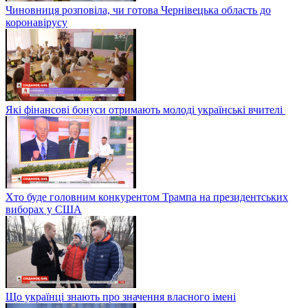
Чиновниця розповіла, чи готова Чернівецька область до
коронавірусу
Які фінансові бонуси отримають молоді українські вчителі
Хто буде головним конкурентом Трампа на президентських
виборах у США
Що українці знають про значення власного імені