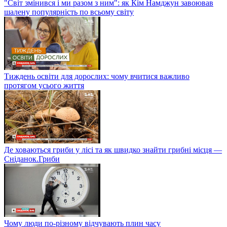
"Світ змінився і ми разом з ним": як Кім Намджун завоював
шалену популярність по всьому світу
Тиждень освіти для дорослих: чому вчитися важливо
протягом усього життя
Де ховаються гриби у лісі та як швидко знайти грибні місця —
Сніданок.Гриби
Чому люди по-різному відчувають плин часу