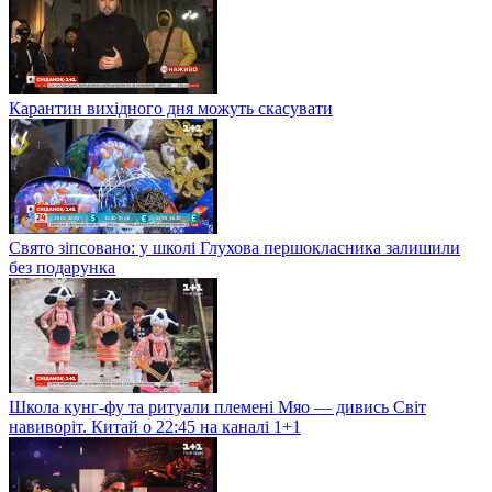
Карантин вихідного дня можуть скасувати
Свято зіпсовано: у школі Глухова першокласника залишили
без подарунка
Школа кунг-фу та ритуали племені Мяо — дивись Світ
навиворіт. Китай о 22:45 на каналі 1+1