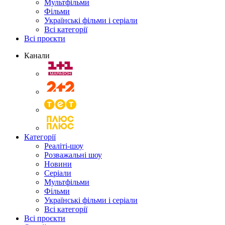
Мультфільми
Фільми
Українські фільми і серіали
Всі категорії
Всі проєкти
Канали
Категорії
Реаліті-шоу
Розважальні шоу
Новини
Серіали
Мультфільми
Фільми
Українські фільми і серіали
Всі категорії
Всі проєкти