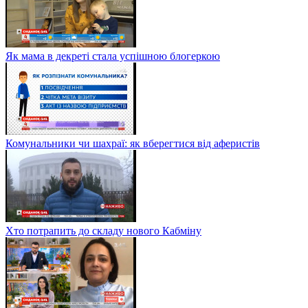
Як мама в декреті стала успішною блогеркою
Комунальники чи шахраї: як вберегтися від аферистів
Хто потрапить до складу нового Кабміну