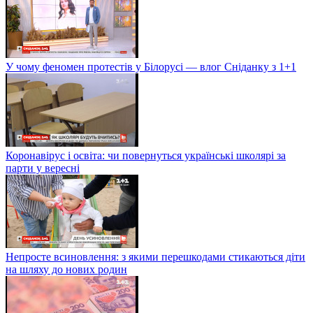
У чому феномен протестів у Білорусі — влог Сніданку з 1+1
Коронавірус і освіта: чи повернуться українські школярі за
парти у вересні
Непросте всиновлення: з якими перешкодами стикаються діти
на шляху до нових родин