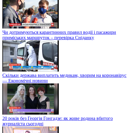
Чи дотримуються карантинних правил водії і пасажири
приміських маршруток – перевірка Сніданку
Скільки держава виплатить медикам, хворим на коронавірус
— Економічні новини
20 років без Георгія Гонгадзе: як живе родина вбитого
журналіста сьогодні