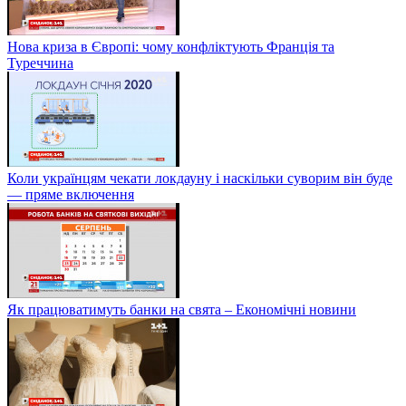
Нова криза в Європі: чому конфліктують Франція та
Туреччина
Коли українцям чекати локдауну і наскільки суворим він буде
— пряме включення
Як працюватимуть банки на свята – Економічні новини