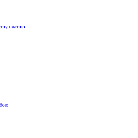
бітну платню
обою