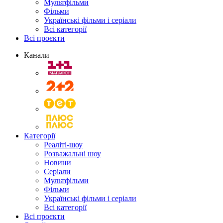
Мультфільми
Фільми
Українські фільми і серіали
Всі категорії
Всі проєкти
Канали
Категорії
Реаліті-шоу
Розважальні шоу
Новини
Серіали
Мультфільми
Фільми
Українські фільми і серіали
Всі категорії
Всі проєкти