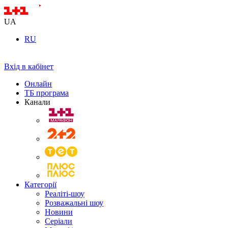
UA
RU
Вхід в кабінет
Онлайн
ТБ програма
Канали
Категорії
Реаліті-шоу
Розважальні шоу
Новини
Серіали