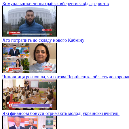
Комунальники чи шахраї: як вберегтися від аферистів
Хто потрапить до складу нового Кабміну
Чиновниця розповіла, чи готова Чернівецька область до корона
Які фінансові бонуси отримають молоді українські вчителі