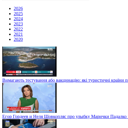
2026
2025
2024
2023
2022
2021
2020
Вимагають тестування або вакцинацію: які туристичні країни 
Егор Гордеев и Неля Шовкопляс про улыбку Марички Падалко