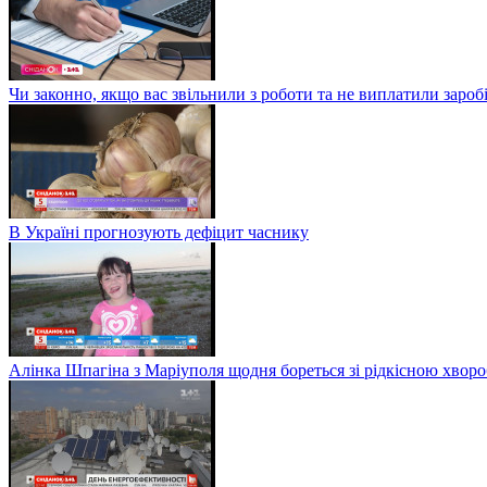
Чи законно, якщо вас звільнили з роботи та не виплатили заро
В Україні прогнозують дефіцит часнику
Алінка Шпагіна з Маріуполя щодня бореться зі рідкісною хвор