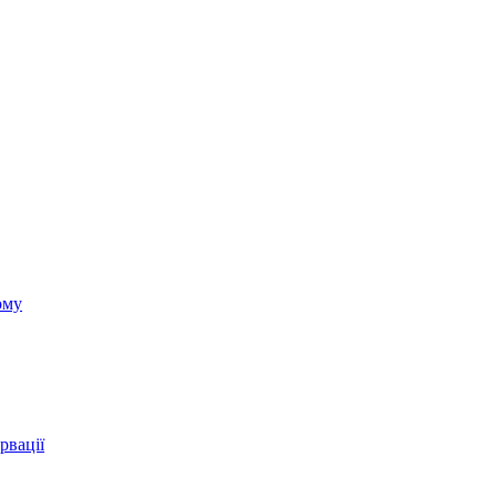
ому
рвації