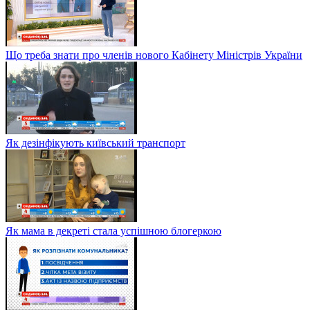
Що треба знати про членів нового Кабінету Міністрів України
Як дезінфікують київський транспорт
Як мама в декреті стала успішною блогеркою