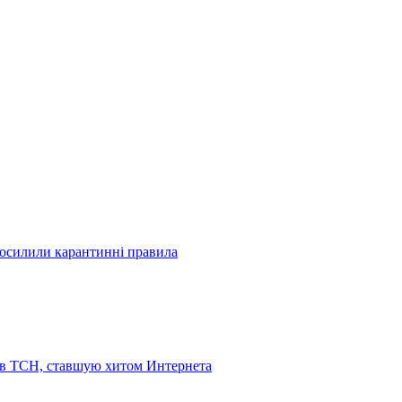
посилили карантинні правила
 в ТСН, ставшую хитом Интернета