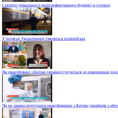
Секрети унікального енергоефективного будинку в столиці
У потягах Укрзалізниці з'являться поліцейські
Як евакуйовані з Китаю українці готуються до повернення дод
Чи не зарано відпускати евакуйованих з Китаю українців з обсе