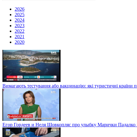
2026
2025
2024
2023
2022
2021
2020
Вимагають тестування або вакцинацію: які туристичні країни 
Егор Гордеев и Неля Шовкопляс про улыбку Марички Падалко