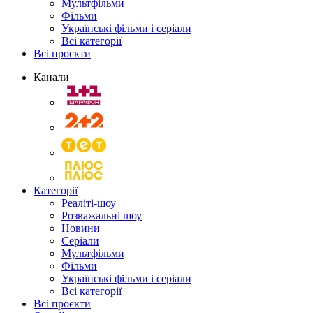
Мультфільми
Фільми
Українські фільми і серіали
Всі категорії
Всі проєкти
Канали
Категорії
Реаліті-шоу
Розважальні шоу
Новини
Серіали
Мультфільми
Фільми
Українські фільми і серіали
Всі категорії
Всі проєкти