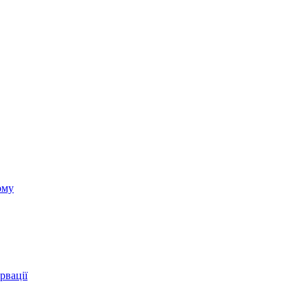
ому
рвації