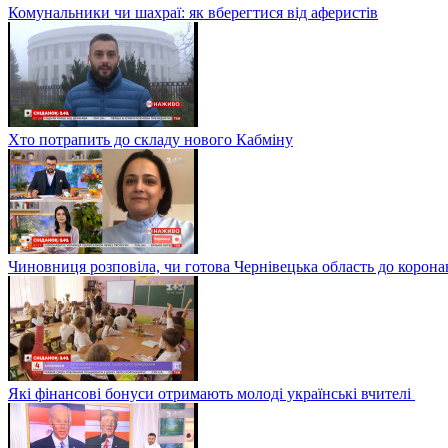
Комунальники чи шахраї: як вберегтися від аферистів
Хто потрапить до складу нового Кабміну
Чиновниця розповіла, чи готова Чернівецька область до корона
Які фінансові бонуси отримають молоді українські вчителі