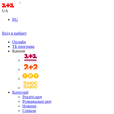
UA
RU
Вхід в кабінет
Онлайн
ТБ програма
Канали
Категорії
Реаліті-шоу
Розважальні шоу
Новини
Серіали