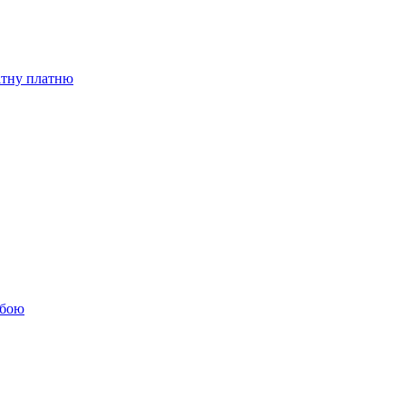
бітну платню
обою