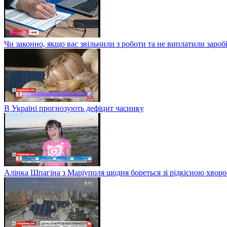
Чи законно, якщо вас звільнили з роботи та не виплатили заро
В Україні прогнозують дефіцит часнику
Алінка Шпагіна з Маріуполя щодня бореться зі рідкісною хвор