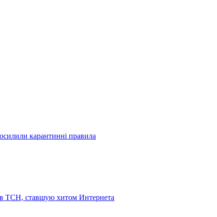
посилили карантинні правила
 в ТСН, ставшую хитом Интернета