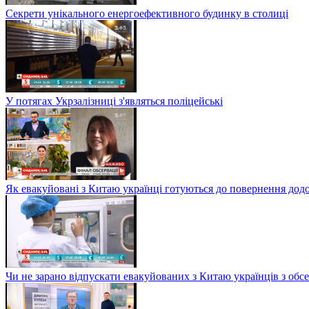
Секрети унікального енергоефективного будинку в столиці
У потягах Укрзалізниці з'являться поліцейські
Як евакуйовані з Китаю українці готуються до повернення дод
Чи не зарано відпускати евакуйованих з Китаю українців з обсе