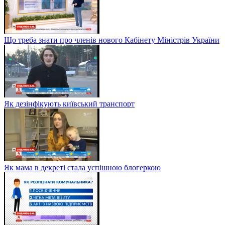
Що треба знати про членів нового Кабінету Міністрів України
Як дезінфікують київський транспорт
Як мама в декреті стала успішною блогеркою