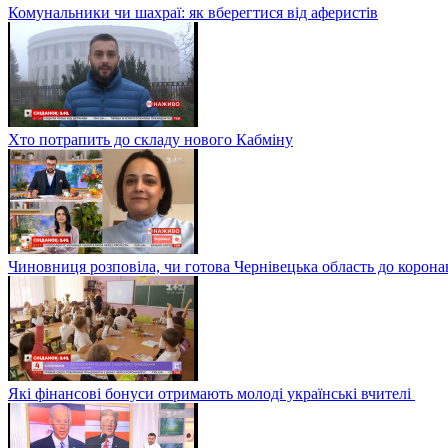
Комунальники чи шахраї: як вберегтися від аферистів
Хто потрапить до складу нового Кабміну
Чиновниця розповіла, чи готова Чернівецька область до корона
Які фінансові бонуси отримають молоді українські вчителі