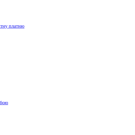
бітну платню
обою