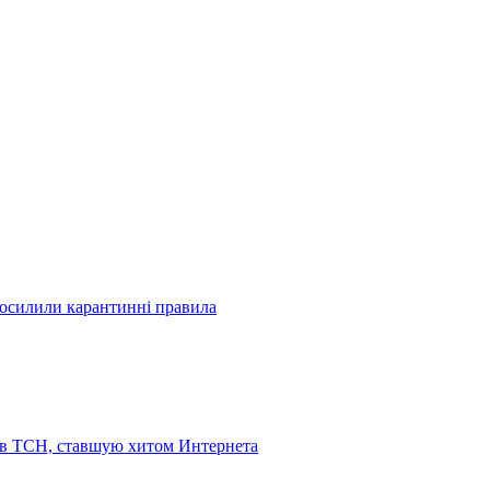
посилили карантинні правила
 в ТСН, ставшую хитом Интернета