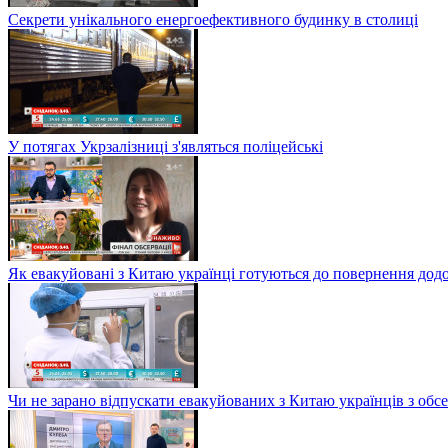
Секрети унікального енергоефективного будинку в столиці
У потягах Укрзалізниці з'являться поліцейські
Як евакуйовані з Китаю українці готуються до повернення дод
Чи не зарано відпускати евакуйованих з Китаю українців з обсе