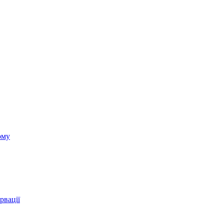
ому
рвації