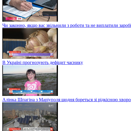
Чи законно, якщо вас звільнили з роботи та не виплатили заро
В Україні прогнозують дефіцит часнику
Алінка Шпагіна з Маріуполя щодня бореться зі рідкісною хвор