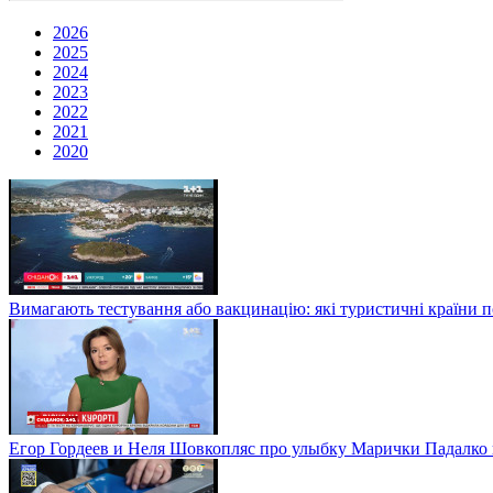
2026
2025
2024
2023
2022
2021
2020
Вимагають тестування або вакцинацію: які туристичні країни 
Егор Гордеев и Неля Шовкопляс про улыбку Марички Падалко