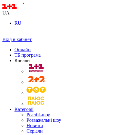
UA
RU
Вхід в кабінет
Онлайн
ТБ програма
Канали
Категорії
Реаліті-шоу
Розважальні шоу
Новини
Серіали