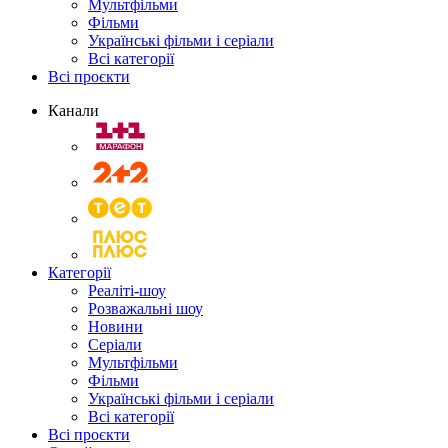
Мультфільми
Фільми
Українські фільми і серіали
Всі категорії
Всі проєкти
Канали
Категорії
Реаліті-шоу
Розважальні шоу
Новини
Серіали
Мультфільми
Фільми
Українські фільми і серіали
Всі категорії
Всі проєкти