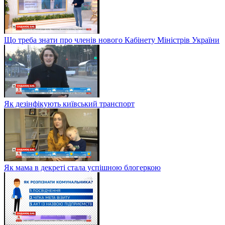
Що треба знати про членів нового Кабінету Міністрів України
Як дезінфікують київський транспорт
Як мама в декреті стала успішною блогеркою