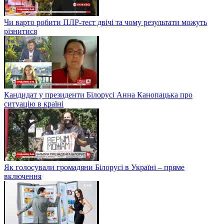
Чи варто робити ПЛР-тест двічі та чому результати можуть
різнитися
Кандидат у президенти Білорусі Анна Канопацька про
ситуацію в країні
Як голосували громадяни Білорусі в Україні – пряме
включення