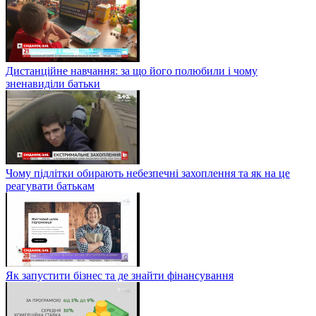
Дистанційне навчання: за що його полюбили і чому
зненавиділи батьки
Чому підлітки обирають небезпечні захоплення та як на це
реагувати батькам
Як запустити бізнес та де знайти фінансування