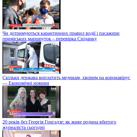
Чи дотримуються карантинних правил водії і пасажири
приміських маршруток – перевірка Сніданку
Скільки держава виплатить медикам, хворим на коронавірус
— Економічні новини
20 років без Георгія Гонгадзе: як живе родина вбитого
журналіста сьогодні