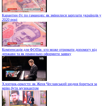
Карантин б'є по гаманцях: як змінилися зарплати українців у
2020 році
Компенсація для ФОПів: хто може отримати допомогу від
держави та як правильно оформити заявку
Хлопчик-оркестр: як Женя Чеславський щодня бореться за
мрію бути музикантом