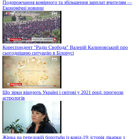
Подорожчання комірного та збільшення зарплат вчителям —
Економічні новини
Кореспондент "Радіо Свобода" Валерій Калиновський про
сьогоднішню ситуацію в Білорусі
Що зірки віщують Україні і світові у 2021 році: прогнози
астрологів
Жінка на передовій боротьби із ковід-19: історія лікарки з