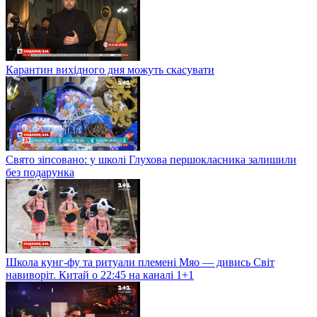
Карантин вихідного дня можуть скасувати
Свято зіпсовано: у школі Глухова першокласника залишили
без подарунка
Школа кунг-фу та ритуали племені Мяо — дивись Світ
навиворіт. Китай о 22:45 на каналі 1+1