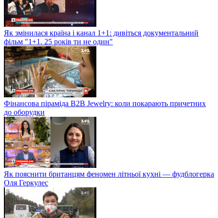
Як змінилася країна і канал 1+1: дивіться документальний
фільм "1+1. 25 років ти не один"
Фінансова піраміда B2B Jewelry: коли покарають причетних
до оборудки
Як пояснити британцям феномен літньої кухні — фудблогерка
Оля Геркулес