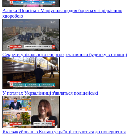
Алінка Шпагіна з Маріуполя щодня бореться зі рідкісною
хворобою
Секрети унікального енергоефективного будинку в столиці
У потягах Укрзалізниці з'являться поліцейські
Як евакуйовані з Китаю українці готуються до повернення