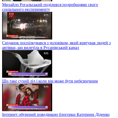
Михайло Рогальський поділився подробицями свого
соціального експерименту
Сніданок поспілкувався з чоловіком, який врятував людей з
автівки, що вилетіла в Русанівський канал
Що таке сухий лід і коли він може бути небезпечним
Інтернет обурений поведінкою блогерки Катерини Діденко