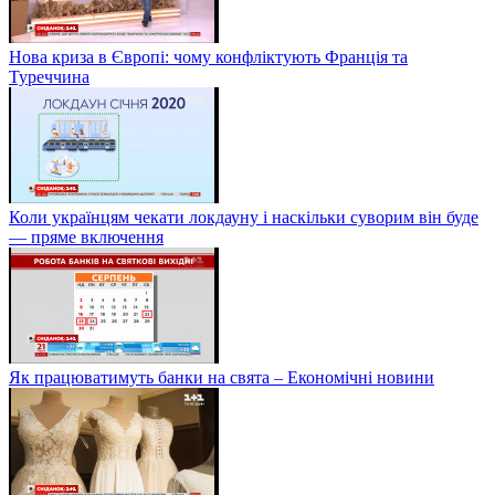
Нова криза в Європі: чому конфліктують Франція та
Туреччина
Коли українцям чекати локдауну і наскільки суворим він буде
— пряме включення
Як працюватимуть банки на свята – Економічні новини