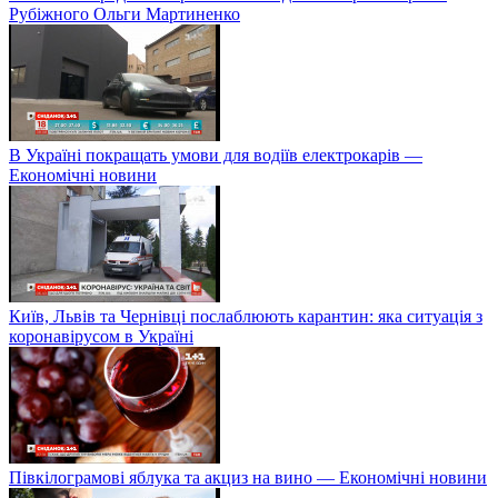
Рубіжного Ольги Мартиненко
В Україні покращать умови для водіїв електрокарів —
Економічні новини
Київ, Львів та Чернівці послаблюють карантин: яка ситуація з
коронавірусом в Україні
Півкілограмові яблука та акциз на вино — Економічні новини