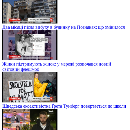
Два місяці після вибуху в будинку на Позняках: що змінилося
Жінки підтримують жінок: у мережі розпочався новий
світовий флешмоб
Шведська екоактивістка Ґрета Тунберг повертається до школи