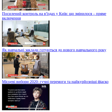
Посилений контроль на в'їздах у Київ: що змінилося – пряме
включення
Як навчальні заклади готуються до нового навчального року
Місцеві вибори 2020: гучні перемоги та найкурйозніші фіаско