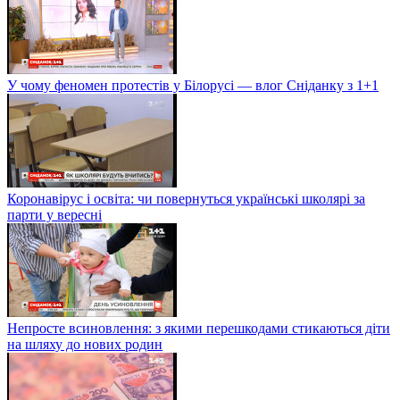
У чому феномен протестів у Білорусі — влог Сніданку з 1+1
Коронавірус і освіта: чи повернуться українські школярі за
парти у вересні
Непросте всиновлення: з якими перешкодами стикаються діти
на шляху до нових родин