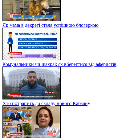
Як мама в декреті стала успішною блогеркою
Комунальники чи шахраї: як вберегтися від аферистів
Хто потрапить до складу нового Кабміну