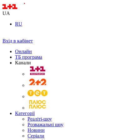
UA
RU
Вхід в кабінет
Онлайн
ТБ програма
Канали
Категорії
Реаліті-шоу
Розважальні шоу
Новини
Серіали