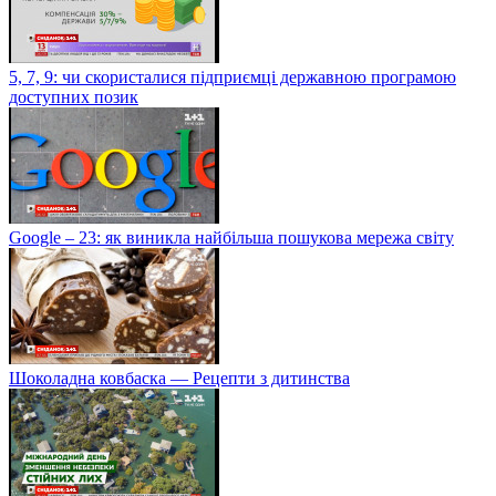
5, 7, 9: чи скористалися підприємці державною програмою
доступних позик
Google – 23: як виникла найбільша пошукова мережа світу
Шоколадна ковбаска — Рецепти з дитинства