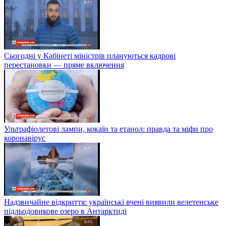
Сьогодні у Кабінеті міністрів плануються кадрові
перестановки — пряме включення
Ультрафіолетові лампи, кокаїн та етанол: правда та міфи про
коронавірус
Надзвичайне відкриття: українські вчені виявили велетенське
підльодовикове озеро в Антарктиді