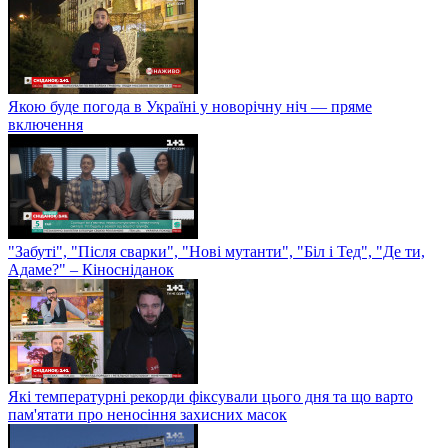
Якою буде погода в Україні у новорічну ніч — пряме
включення
"Забуті", "Після сварки", "Нові мутанти", "Біл і Тед", "Де ти,
Адаме?" – Кіносніданок
Які температурні рекорди фіксували цього дня та що варто
пам'ятати про неносіння захисних масок