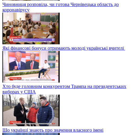
Чиновниця розповіла, чи готова Чернівецька область до
коронавірусу
Які фінансові бонуси отримають молоді українські вчителі
Хто буде головним конкурентом Трампа на президентських
виборах у США
Що українці знають про значення власного імені