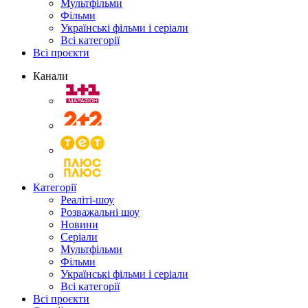
Мультфільми
Фільми
Українські фільми і серіали
Всі категорії
Всі проєкти
Канали
Категорії
Реаліті-шоу
Розважальні шоу
Новини
Серіали
Мультфільми
Фільми
Українські фільми і серіали
Всі категорії
Всі проєкти