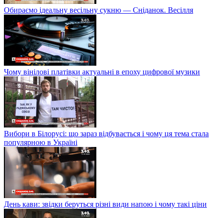
Обираємо ідеальну весільну сукню — Сніданок. Весілля
Чому вінілові платівки актуальні в епоху цифрової музики
Вибори в Білорусі: що зараз відбувається і чому ця тема стала
популярною в Україні
День кави: звідки беруться різні види напою і чому такі ціни