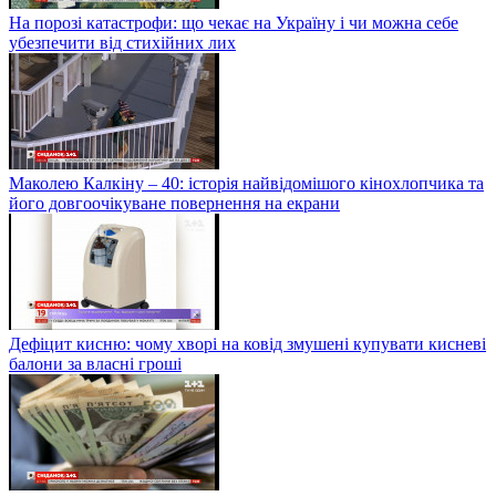
На порозі катастрофи: що чекає на Україну і чи можна себе
убезпечити від стихійних лих
Маколею Калкіну – 40: історія найвідомішого кінохлопчика та
його довгоочікуване повернення на екрани
Дефіцит кисню: чому хворі на ковід змушені купувати кисневі
балони за власні гроші