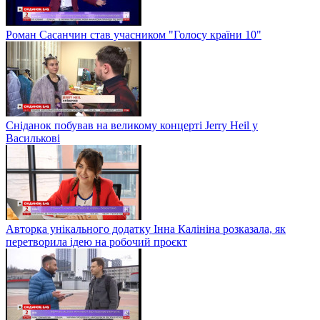
Роман Сасанчин став учасником "Голосу країни 10"
Сніданок побував на великому концерті Jerry Heil у
Василькові
Авторка унікального додатку Інна Калініна розказала, як
перетворила ідею на робочий проєкт