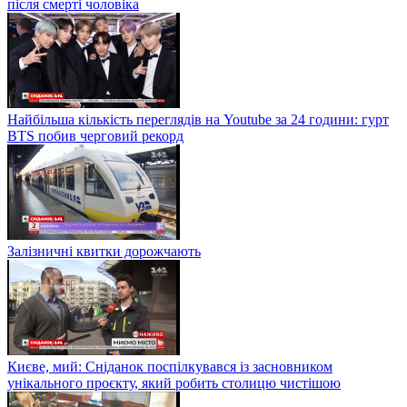
після смерті чоловіка
Найбільша кількість переглядів на Youtube за 24 години: гурт
BTS побив черговий рекорд
Залізничні квитки дорожчають
Києве, мий: Сніданок поспілкувався із засновником
унікального проєкту, який робить столицю чистішою