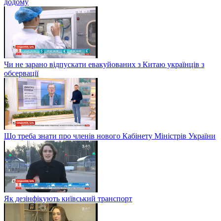
додому
Чи не зарано відпускати евакуйованих з Китаю українців з
обсервації
Що треба знати про членів нового Кабінету Міністрів України
Як дезінфікують київський транспорт