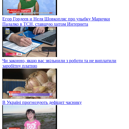
Егор Гордеев и Неля Шовкопляс про улыбку Марички
Падалко в ТСН, ставшую хитом Интернета
Чи законно, якщо вас звільнили з роботи та не виплатили
заробітну платню
В Україні прогнозують дефіцит часнику