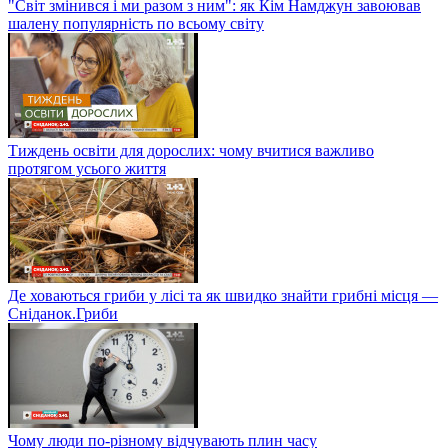
"Світ змінився і ми разом з ним": як Кім Намджун завоював
шалену популярність по всьому світу
Тиждень освіти для дорослих: чому вчитися важливо
протягом усього життя
Де ховаються гриби у лісі та як швидко знайти грибні місця —
Сніданок.Гриби
Чому люди по-різному відчувають плин часу