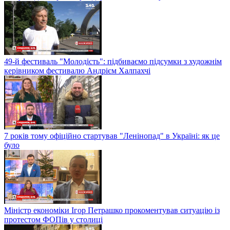
49-й фестиваль "Молодість": підбиваємо підсумки з художнім
керівником фестивалю Андрієм Халпахчі
7 років тому офіційно стартував "Ленінопад" в Україні: як це
було
Міністр економіки Ігор Петрашко прокоментував ситуацію із
протестом ФОПів у столиці