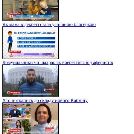
Як мама в декреті стала успішною блогеркою
Комунальники чи шахраї: як вберегтися від аферистів
Хто потрапить до складу нового Кабміну