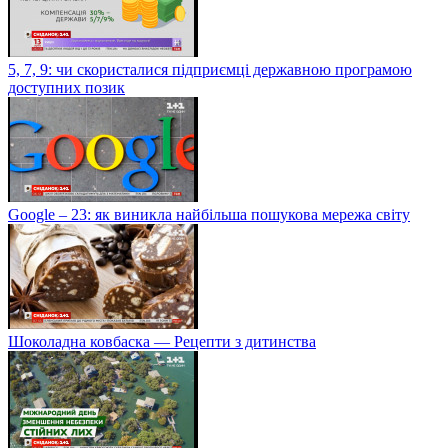
5, 7, 9: чи скористалися підприємці державною програмою
доступних позик
Google – 23: як виникла найбільша пошукова мережа світу
Шоколадна ковбаска — Рецепти з дитинства