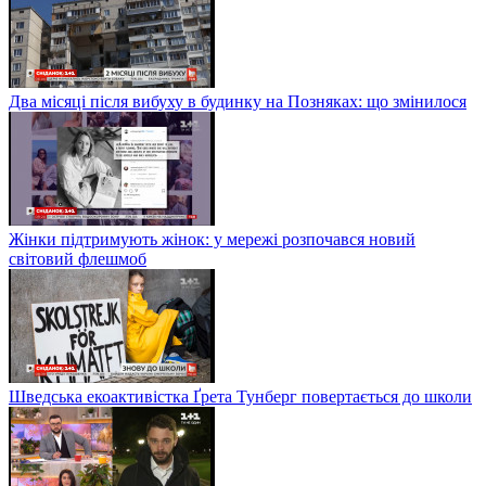
Два місяці після вибуху в будинку на Позняках: що змінилося
Жінки підтримують жінок: у мережі розпочався новий
світовий флешмоб
Шведська екоактивістка Ґрета Тунберг повертається до школи