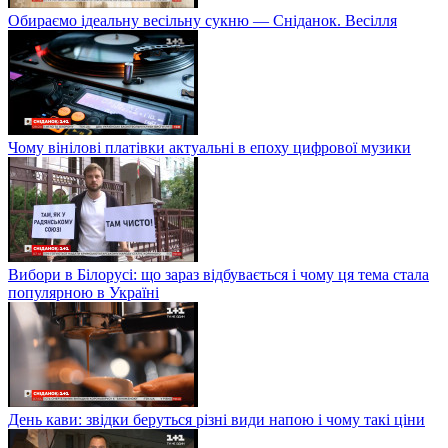
Обираємо ідеальну весільну сукню — Сніданок. Весілля
Чому вінілові платівки актуальні в епоху цифрової музики
Вибори в Білорусі: що зараз відбувається і чому ця тема стала
популярною в Україні
День кави: звідки беруться різні види напою і чому такі ціни