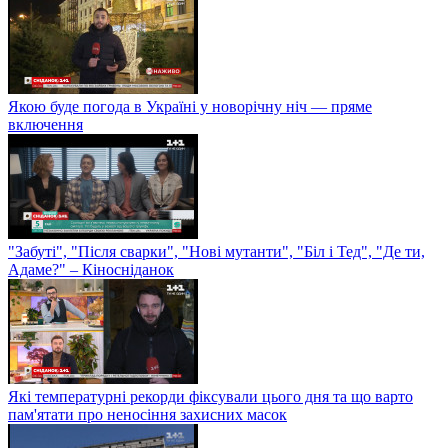
Якою буде погода в Україні у новорічну ніч — пряме
включення
"Забуті", "Після сварки", "Нові мутанти", "Біл і Тед", "Де ти,
Адаме?" – Кіносніданок
Які температурні рекорди фіксували цього дня та що варто
пам'ятати про неносіння захисних масок