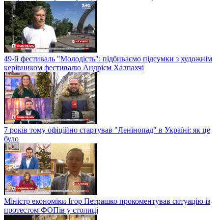
49-й фестиваль "Молодість": підбиваємо підсумки з художнім
керівником фестивалю Андрієм Халпахчі
7 років тому офіційно стартував "Ленінопад" в Україні: як це
було
Міністр економіки Ігор Петрашко прокоментував ситуацію із
протестом ФОПів у столиці