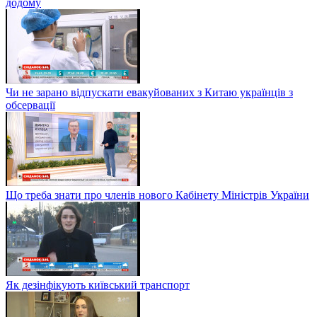
додому
Чи не зарано відпускати евакуйованих з Китаю українців з
обсервації
Що треба знати про членів нового Кабінету Міністрів України
Як дезінфікують київський транспорт