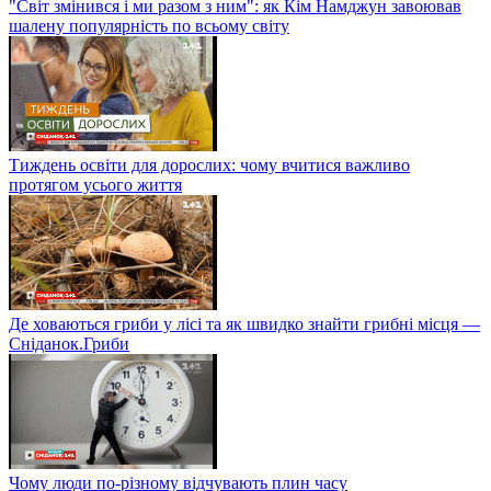
"Світ змінився і ми разом з ним": як Кім Намджун завоював
шалену популярність по всьому світу
Тиждень освіти для дорослих: чому вчитися важливо
протягом усього життя
Де ховаються гриби у лісі та як швидко знайти грибні місця —
Сніданок.Гриби
Чому люди по-різному відчувають плин часу