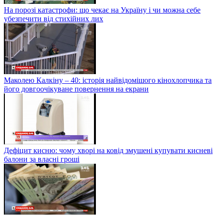
На порозі катастрофи: що чекає на Україну і чи можна себе
убезпечити від стихійних лих
Маколею Калкіну – 40: історія найвідомішого кінохлопчика та
його довгоочікуване повернення на екрани
Дефіцит кисню: чому хворі на ковід змушені купувати кисневі
балони за власні гроші