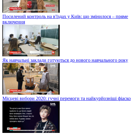
Посилений контроль на в'їздах у Київ: що змінилося – пряме
включення
Як навчальні заклади готуються до нового навчального року
Місцеві вибори 2020: гучні перемоги та найкурйозніші фіаско