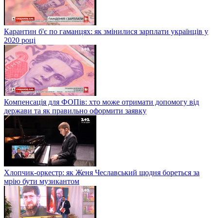
Карантин б'є по гаманцях: як змінилися зарплати українців у
2020 році
Компенсація для ФОПів: хто може отримати допомогу від
держави та як правильно оформити заявку
Хлопчик-оркестр: як Женя Чеславський щодня бореться за
мрію бути музикантом