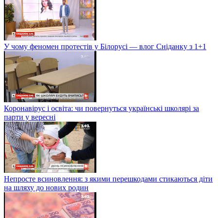
У чому феномен протестів у Білорусі — влог Сніданку з 1+1
Коронавірус і освіта: чи повернуться українські школярі за
парти у вересні
Непросте всиновлення: з якими перешкодами стикаються діти
на шляху до нових родин