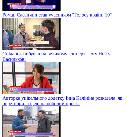
Роман Сасанчин став учасником "Голосу країни 10"
Сніданок побував на великому концерті Jerry Heil у
Василькові
Авторка унікального додатку Інна Калініна розказала, як
перетворила ідею на робочий проєкт