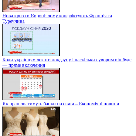
Нова криза в Європі: чому конфліктують Франція та
Туреччина
Коли українцям чекати локдауну і наскільки суворим він буде
— пряме включення
Як працюватимуть банки на свята – Економічні новини