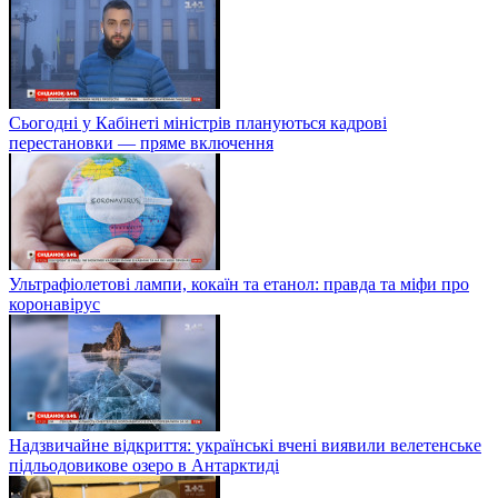
Сьогодні у Кабінеті міністрів плануються кадрові
перестановки — пряме включення
Ультрафіолетові лампи, кокаїн та етанол: правда та міфи про
коронавірус
Надзвичайне відкриття: українські вчені виявили велетенське
підльодовикове озеро в Антарктиді