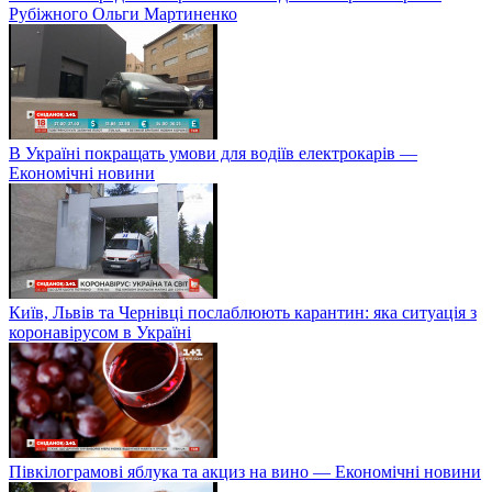
Рубіжного Ольги Мартиненко
В Україні покращать умови для водіїв електрокарів —
Економічні новини
Київ, Львів та Чернівці послаблюють карантин: яка ситуація з
коронавірусом в Україні
Півкілограмові яблука та акциз на вино — Економічні новини