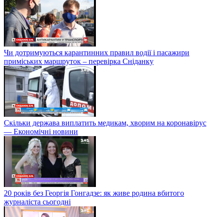
Чи дотримуються карантинних правил водії і пасажири
приміських маршруток – перевірка Сніданку
Скільки держава виплатить медикам, хворим на коронавірус
— Економічні новини
20 років без Георгія Гонгадзе: як живе родина вбитого
журналіста сьогодні