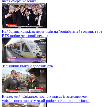
після смерті чоловіка
Найбільша кількість переглядів на Youtube за 24 години: гурт
BTS побив черговий рекорд
Залізничні квитки дорожчають
Києве, мий: Сніданок поспілкувався із засновником
унікального проєкту, який робить столицю чистішою