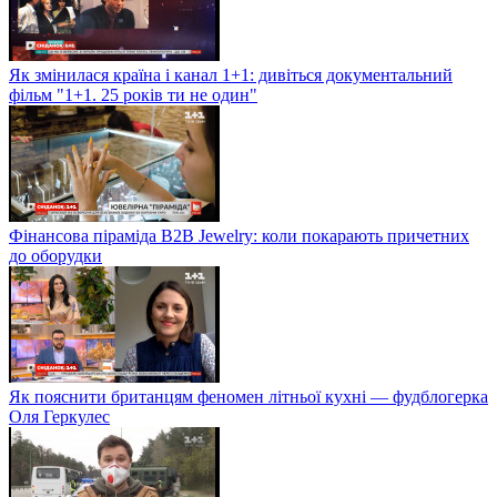
Як змінилася країна і канал 1+1: дивіться документальний
фільм "1+1. 25 років ти не один"
Фінансова піраміда B2B Jewelry: коли покарають причетних
до оборудки
Як пояснити британцям феномен літньої кухні — фудблогерка
Оля Геркулес