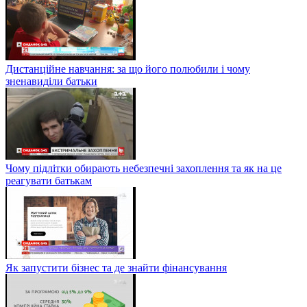
Дистанційне навчання: за що його полюбили і чому
зненавиділи батьки
Чому підлітки обирають небезпечні захоплення та як на це
реагувати батькам
Як запустити бізнес та де знайти фінансування