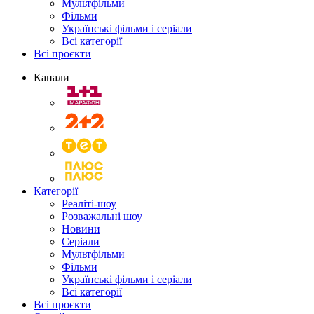
Мультфільми
Фільми
Українські фільми і серіали
Всі категорії
Всі проєкти
Канали
Категорії
Реаліті-шоу
Розважальні шоу
Новини
Серіали
Мультфільми
Фільми
Українські фільми і серіали
Всі категорії
Всі проєкти