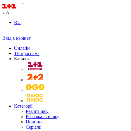
UA
RU
Вхід в кабінет
Онлайн
ТБ програма
Канали
Категорії
Реаліті-шоу
Розважальні шоу
Новини
Серіали