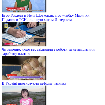
Егор Гордеев и Неля Шовкопляс про улыбку Марички
Падалко в ТСН, ставшую хитом Интернета
Чи законно, якщо вас звільнили з роботи та не виплатили
заробітну платню
В Україні прогнозують дефіцит часнику