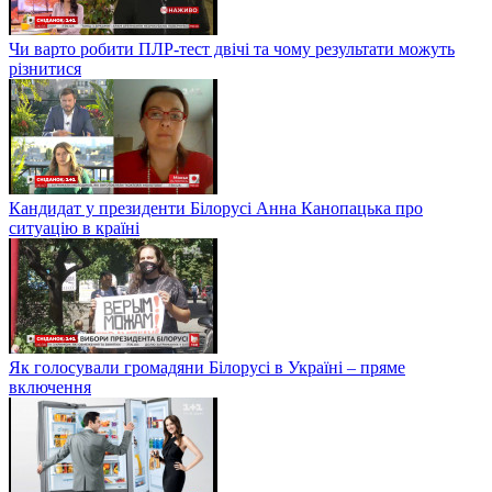
Чи варто робити ПЛР-тест двічі та чому результати можуть
різнитися
Кандидат у президенти Білорусі Анна Канопацька про
ситуацію в країні
Як голосували громадяни Білорусі в Україні – пряме
включення