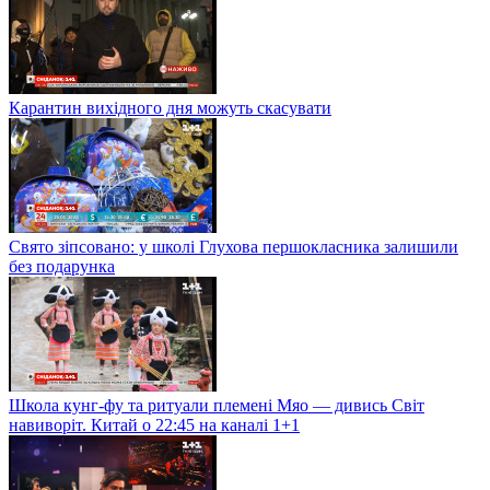
Карантин вихідного дня можуть скасувати
Свято зіпсовано: у школі Глухова першокласника залишили
без подарунка
Школа кунг-фу та ритуали племені Мяо — дивись Світ
навиворіт. Китай о 22:45 на каналі 1+1