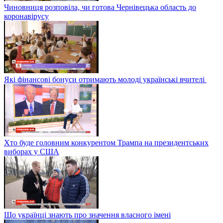
Чиновниця розповіла, чи готова Чернівецька область до
коронавірусу
Які фінансові бонуси отримають молоді українські вчителі
Хто буде головним конкурентом Трампа на президентських
виборах у США
Що українці знають про значення власного імені