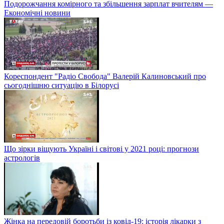
Подорожчання комірного та збільшення зарплат вчителям —
Економічні новини
Кореспондент "Радіо Свобода" Валерій Калиновський про
сьогоднішню ситуацію в Білорусі
Що зірки віщують Україні і світові у 2021 році: прогнози
астрологів
Жінка на передовій боротьби із ковід-19: історія лікарки з