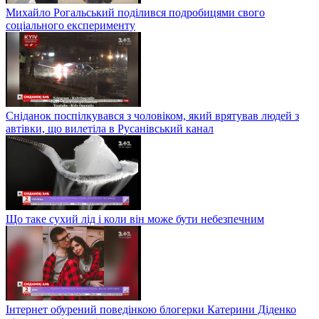
Михайло Рогальський поділився подробицями свого
соціального експерименту
Сніданок поспілкувався з чоловіком, який врятував людей з
автівки, що вилетіла в Русанівський канал
Що таке сухий лід і коли він може бути небезпечним
Інтернет обурений поведінкою блогерки Катерини Діденко