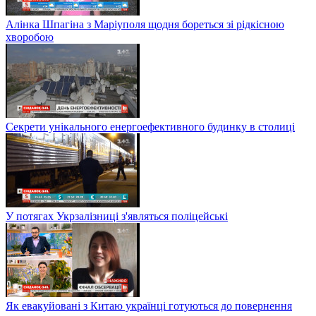
Алінка Шпагіна з Маріуполя щодня бореться зі рідкісною
хворобою
Секрети унікального енергоефективного будинку в столиці
У потягах Укрзалізниці з'являться поліцейські
Як евакуйовані з Китаю українці готуються до повернення