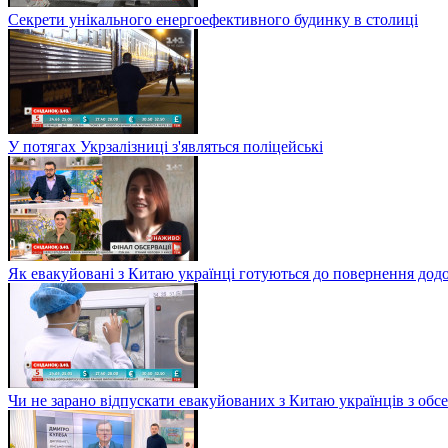
Секрети унікального енергоефективного будинку в столиці
У потягах Укрзалізниці з'являться поліцейські
Як евакуйовані з Китаю українці готуються до повернення дод
Чи не зарано відпускати евакуйованих з Китаю українців з обсе