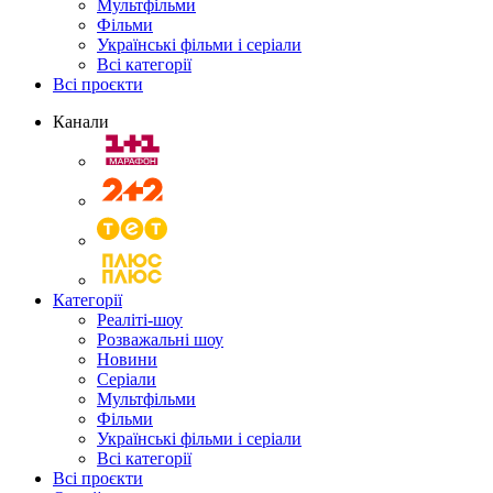
Мультфільми
Фільми
Українські фільми і серіали
Всі категорії
Всі проєкти
Канали
Категорії
Реаліті-шоу
Розважальні шоу
Новини
Серіали
Мультфільми
Фільми
Українські фільми і серіали
Всі категорії
Всі проєкти