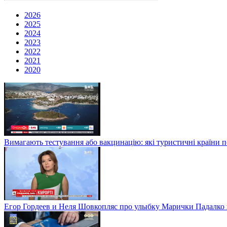
2026
2025
2024
2023
2022
2021
2020
Вимагають тестування або вакцинацію: які туристичні країни 
Егор Гордеев и Неля Шовкопляс про улыбку Марички Падалко