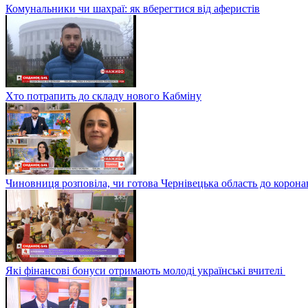
Комунальники чи шахраї: як вберегтися від аферистів
Хто потрапить до складу нового Кабміну
Чиновниця розповіла, чи готова Чернівецька область до корона
Які фінансові бонуси отримають молоді українські вчителі