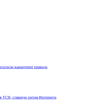
посилили карантинні правила
 в ТСН, ставшую хитом Интернета