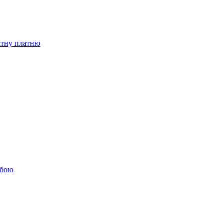
бітну платню
обою