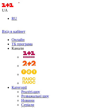
UA
RU
Вхід в кабінет
Онлайн
ТБ програма
Канали
Категорії
Реаліті-шоу
Розважальні шоу
Новини
Серіали