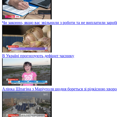
Чи законно, якщо вас звільнили з роботи та не виплатили заро
В Україні прогнозують дефіцит часнику
Алінка Шпагіна з Маріуполя щодня бореться зі рідкісною хвор