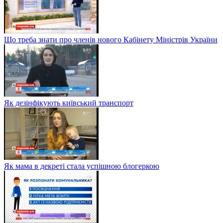
Що треба знати про членів нового Кабінету Міністрів України
Як дезінфікують київський транспорт
Як мама в декреті стала успішною блогеркою