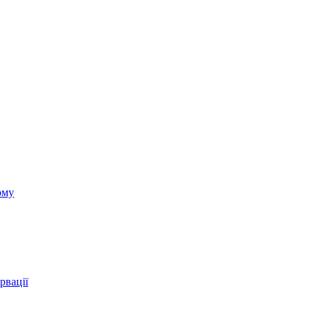
ому
рвації