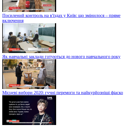
Посилений контроль на в'їздах у Київ: що змінилося – пряме
включення
Як навчальні заклади готуються до нового навчального року
Місцеві вибори 2020: гучні перемоги та найкурйозніші фіаско