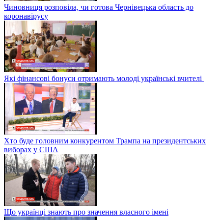
Чиновниця розповіла, чи готова Чернівецька область до
коронавірусу
Які фінансові бонуси отримають молоді українські вчителі
Хто буде головним конкурентом Трампа на президентських
виборах у США
Що українці знають про значення власного імені