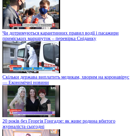
Чи дотримуються карантинних правил водії і пасажири
приміських маршруток – перевірка Сніданку
Скільки держава виплатить медикам, хворим на коронавірус
— Економічні новини
20 років без Георгія Гонгадзе: як живе родина вбитого
журналіста сьогодні