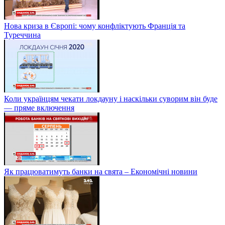
Нова криза в Європі: чому конфліктують Франція та
Туреччина
Коли українцям чекати локдауну і наскільки суворим він буде
— пряме включення
Як працюватимуть банки на свята – Економічні новини