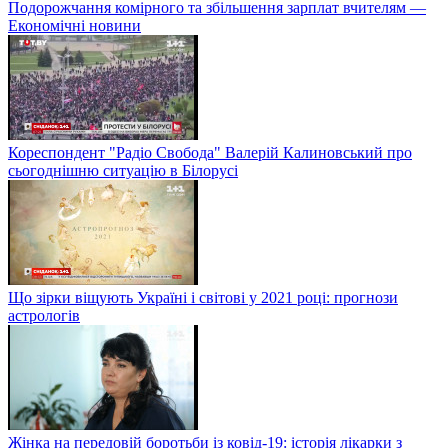
Подорожчання комірного та збільшення зарплат вчителям —
Економічні новини
Кореспондент "Радіо Свобода" Валерій Калиновський про
сьогоднішню ситуацію в Білорусі
Що зірки віщують Україні і світові у 2021 році: прогнози
астрологів
Жінка на передовій боротьби із ковід-19: історія лікарки з