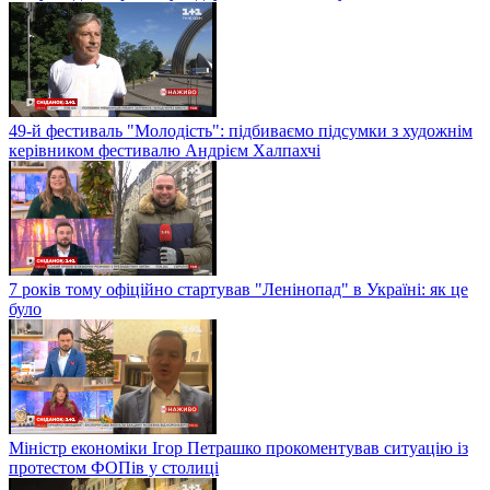
49-й фестиваль "Молодість": підбиваємо підсумки з художнім
керівником фестивалю Андрієм Халпахчі
7 років тому офіційно стартував "Ленінопад" в Україні: як це
було
Міністр економіки Ігор Петрашко прокоментував ситуацію із
протестом ФОПів у столиці