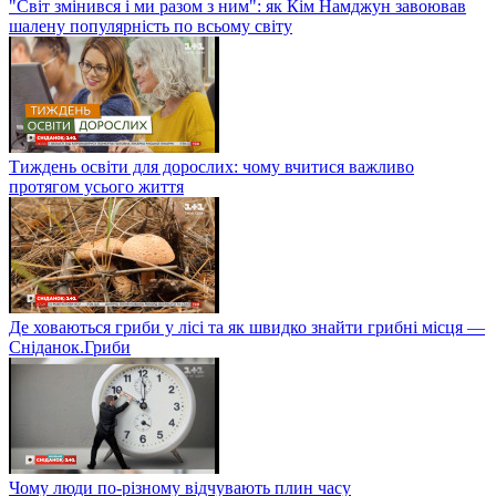
"Світ змінився і ми разом з ним": як Кім Намджун завоював
шалену популярність по всьому світу
Тиждень освіти для дорослих: чому вчитися важливо
протягом усього життя
Де ховаються гриби у лісі та як швидко знайти грибні місця —
Сніданок.Гриби
Чому люди по-різному відчувають плин часу