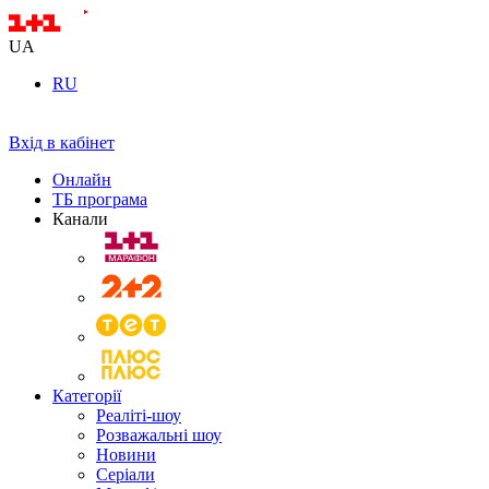
UA
RU
Вхід в кабінет
Онлайн
ТБ програма
Канали
Категорії
Реаліті-шоу
Розважальні шоу
Новини
Серіали