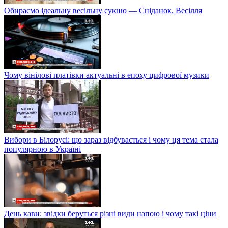
Обираємо ідеальну весільну сукню — Сніданок. Весілля
Чому вінілові платівки актуальні в епоху цифрової музики
Вибори в Білорусі: що зараз відбувається і чому ця тема стала
популярною в Україні
День кави: звідки беруться різні види напою і чому такі ціни