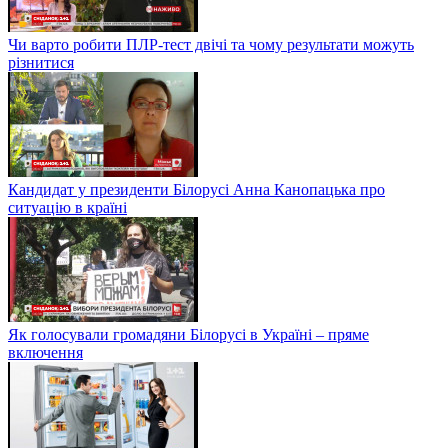
Чи варто робити ПЛР-тест двічі та чому результати можуть
різнитися
Кандидат у президенти Білорусі Анна Канопацька про
ситуацію в країні
Як голосували громадяни Білорусі в Україні – пряме
включення