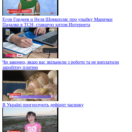
Егор Гордеев и Неля Шовкопляс про улыбку Марички
Падалко в ТСН, ставшую хитом Интернета
Чи законно, якщо вас звільнили з роботи та не виплатили
заробітну платню
В Україні прогнозують дефіцит часнику