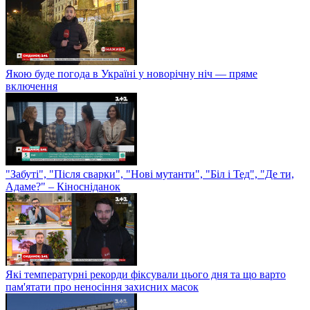
Якою буде погода в Україні у новорічну ніч — пряме
включення
"Забуті", "Після сварки", "Нові мутанти", "Біл і Тед", "Де ти,
Адаме?" – Кіносніданок
Які температурні рекорди фіксували цього дня та що варто
пам'ятати про неносіння захисних масок