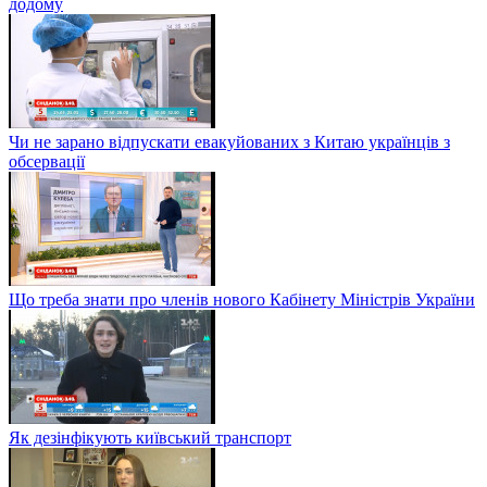
додому
Чи не зарано відпускати евакуйованих з Китаю українців з
обсервації
Що треба знати про членів нового Кабінету Міністрів України
Як дезінфікують київський транспорт