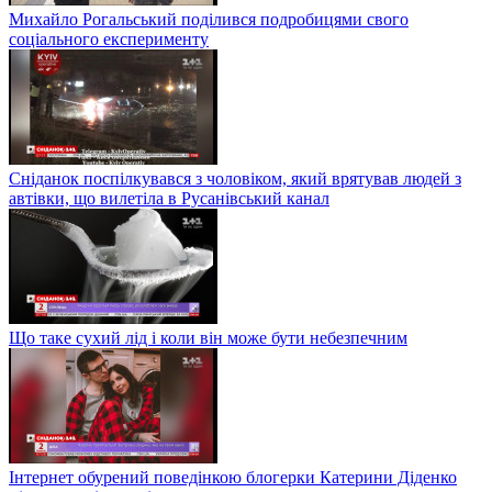
Михайло Рогальський поділився подробицями свого
соціального експерименту
Сніданок поспілкувався з чоловіком, який врятував людей з
автівки, що вилетіла в Русанівський канал
Що таке сухий лід і коли він може бути небезпечним
Інтернет обурений поведінкою блогерки Катерини Діденко