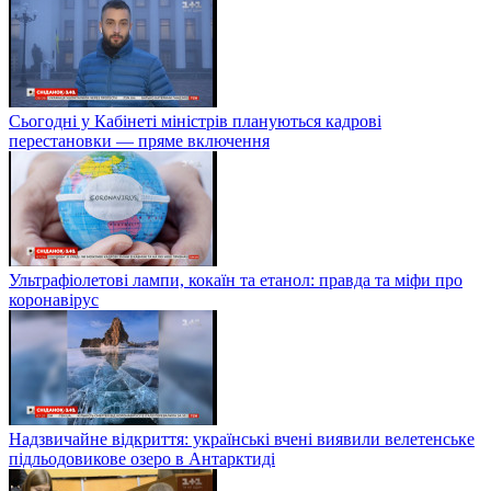
Сьогодні у Кабінеті міністрів плануються кадрові
перестановки — пряме включення
Ультрафіолетові лампи, кокаїн та етанол: правда та міфи про
коронавірус
Надзвичайне відкриття: українські вчені виявили велетенське
підльодовикове озеро в Антарктиді