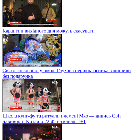
Карантин вихідного дня можуть скасувати
Свято зіпсовано: у школі Глухова першокласника залишили
без подарунка
Школа кунг-фу та ритуали племені Мяо — дивись Світ
навиворіт. Китай о 22:45 на каналі 1+1