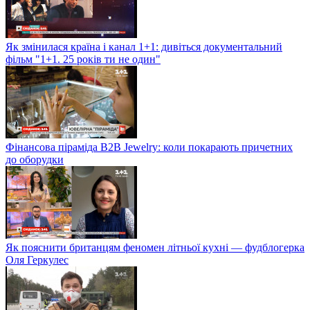
Як змінилася країна і канал 1+1: дивіться документальний
фільм "1+1. 25 років ти не один"
Фінансова піраміда B2B Jewelry: коли покарають причетних
до оборудки
Як пояснити британцям феномен літньої кухні — фудблогерка
Оля Геркулес