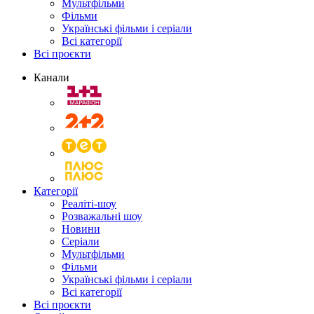
Мультфільми
Фільми
Українські фільми і серіали
Всі категорії
Всі проєкти
Канали
Категорії
Реаліті-шоу
Розважальні шоу
Новини
Серіали
Мультфільми
Фільми
Українські фільми і серіали
Всі категорії
Всі проєкти