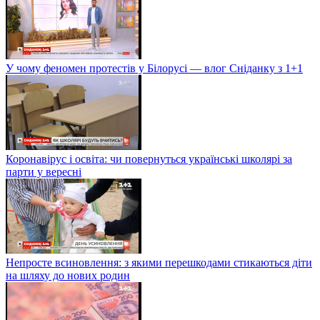
У чому феномен протестів у Білорусі — влог Сніданку з 1+1
Коронавірус і освіта: чи повернуться українські школярі за
парти у вересні
Непросте всиновлення: з якими перешкодами стикаються діти
на шляху до нових родин