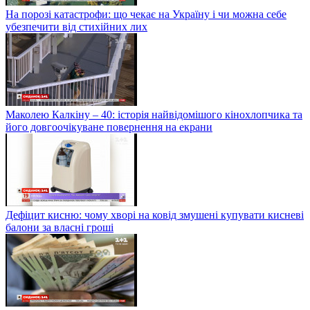
На порозі катастрофи: що чекає на Україну і чи можна себе
убезпечити від стихійних лих
Маколею Калкіну – 40: історія найвідомішого кінохлопчика та
його довгоочікуване повернення на екрани
Дефіцит кисню: чому хворі на ковід змушені купувати кисневі
балони за власні гроші