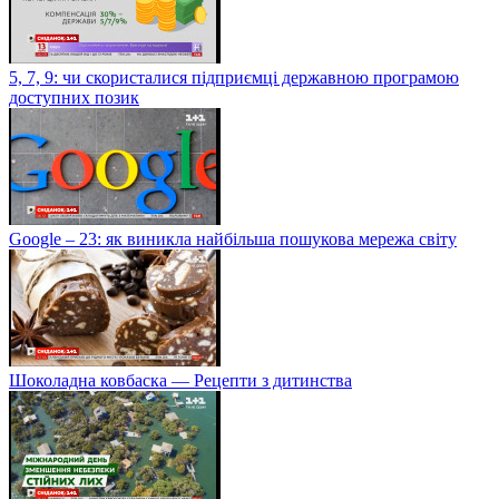
5, 7, 9: чи скористалися підприємці державною програмою
доступних позик
Google – 23: як виникла найбільша пошукова мережа світу
Шоколадна ковбаска — Рецепти з дитинства