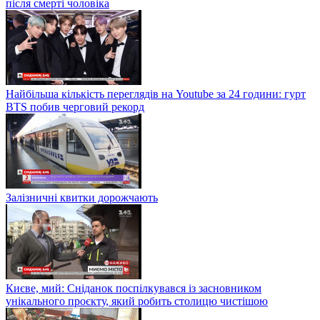
після смерті чоловіка
Найбільша кількість переглядів на Youtube за 24 години: гурт
BTS побив черговий рекорд
Залізничні квитки дорожчають
Києве, мий: Сніданок поспілкувався із засновником
унікального проєкту, який робить столицю чистішою