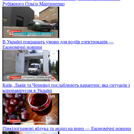
Рубіжного Ольги Мартиненко
В Україні покращать умови для водіїв електрокарів —
Економічні новини
Київ, Львів та Чернівці послаблюють карантин: яка ситуація з
коронавірусом в Україні
Півкілограмові яблука та акциз на вино — Економічні новини