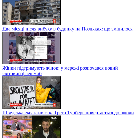
Два місяці після вибуху в будинку на Позняках: що змінилося
Жінки підтримують жінок: у мережі розпочався новий
світовий флешмоб
Шведська екоактивістка Ґрета Тунберг повертається до школи