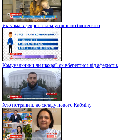
Як мама в декреті стала успішною блогеркою
Комунальники чи шахраї: як вберегтися від аферистів
Хто потрапить до складу нового Кабміну