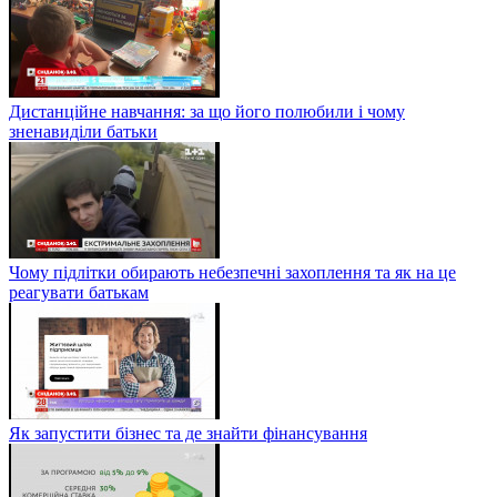
Дистанційне навчання: за що його полюбили і чому
зненавиділи батьки
Чому підлітки обирають небезпечні захоплення та як на це
реагувати батькам
Як запустити бізнес та де знайти фінансування