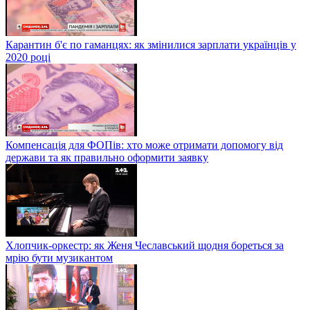
Карантин б'є по гаманцях: як змінилися зарплати українців у
2020 році
Компенсація для ФОПів: хто може отримати допомогу від
держави та як правильно оформити заявку
Хлопчик-оркестр: як Женя Чеславський щодня бореться за
мрію бути музикантом