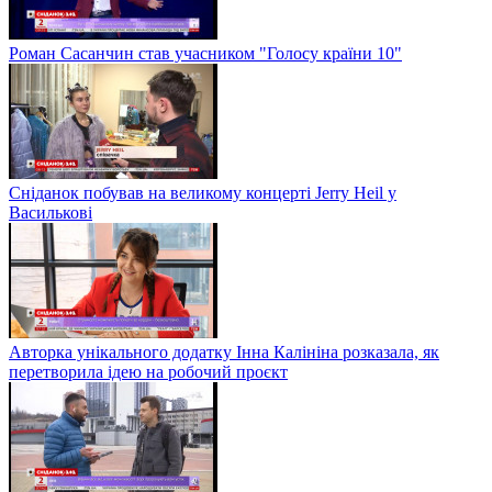
Роман Сасанчин став учасником "Голосу країни 10"
Сніданок побував на великому концерті Jerry Heil у
Василькові
Авторка унікального додатку Інна Калініна розказала, як
перетворила ідею на робочий проєкт