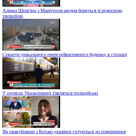
Алінка Шпагіна з Маріуполя щодня бореться зі рідкісною
хворобою
Секрети унікального енергоефективного будинку в столиці
У потягах Укрзалізниці з'являться поліцейські
Як евакуйовані з Китаю українці готуються до повернення