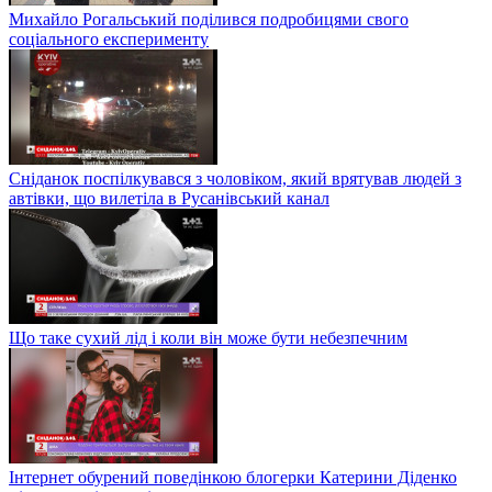
Михайло Рогальський поділився подробицями свого
соціального експерименту
Сніданок поспілкувався з чоловіком, який врятував людей з
автівки, що вилетіла в Русанівський канал
Що таке сухий лід і коли він може бути небезпечним
Інтернет обурений поведінкою блогерки Катерини Діденко