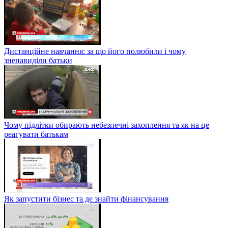
Дистанційне навчання: за що його полюбили і чому
зненавиділи батьки
Чому підлітки обирають небезпечні захоплення та як на це
реагувати батькам
Як запустити бізнес та де знайти фінансування