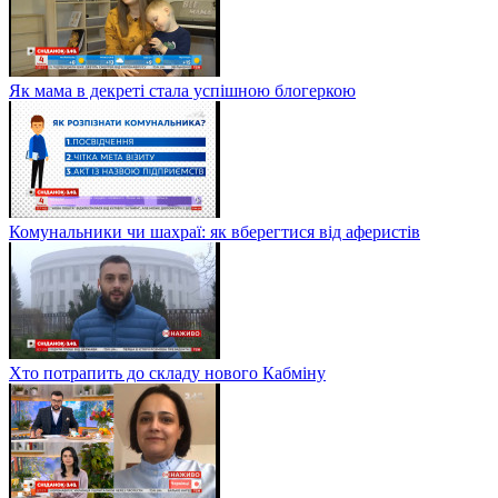
Як мама в декреті стала успішною блогеркою
Комунальники чи шахраї: як вберегтися від аферистів
Хто потрапить до складу нового Кабміну