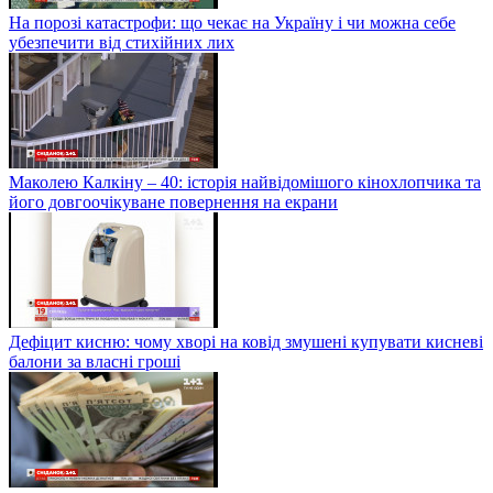
На порозі катастрофи: що чекає на Україну і чи можна себе
убезпечити від стихійних лих
Маколею Калкіну – 40: історія найвідомішого кінохлопчика та
його довгоочікуване повернення на екрани
Дефіцит кисню: чому хворі на ковід змушені купувати кисневі
балони за власні гроші