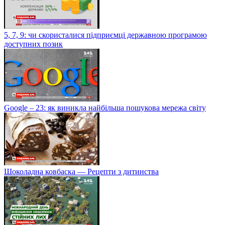
5, 7, 9: чи скористалися підприємці державною програмою
доступних позик
Google – 23: як виникла найбільша пошукова мережа світу
Шоколадна ковбаска — Рецепти з дитинства