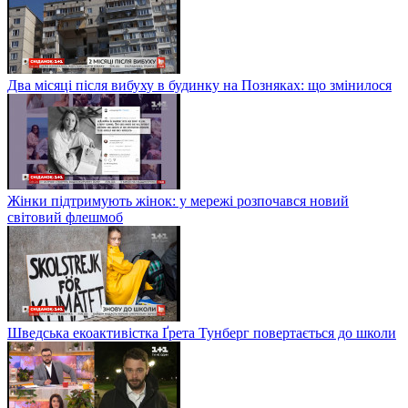
Два місяці після вибуху в будинку на Позняках: що змінилося
Жінки підтримують жінок: у мережі розпочався новий
світовий флешмоб
Шведська екоактивістка Ґрета Тунберг повертається до школи