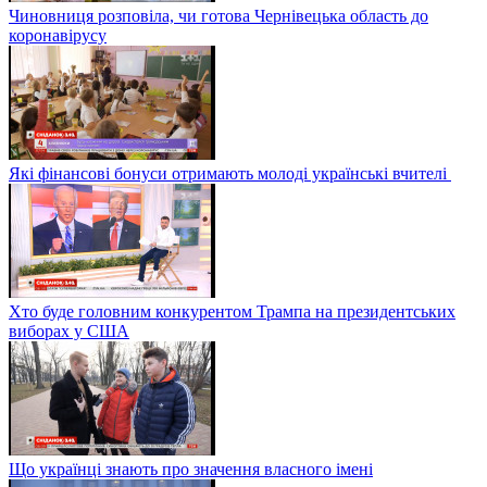
Чиновниця розповіла, чи готова Чернівецька область до
коронавірусу
Які фінансові бонуси отримають молоді українські вчителі
Хто буде головним конкурентом Трампа на президентських
виборах у США
Що українці знають про значення власного імені