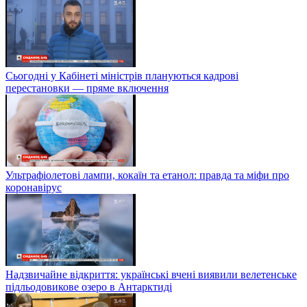
Сьогодні у Кабінеті міністрів плануються кадрові
перестановки — пряме включення
Ультрафіолетові лампи, кокаїн та етанол: правда та міфи про
коронавірус
Надзвичайне відкриття: українські вчені виявили велетенське
підльодовикове озеро в Антарктиді