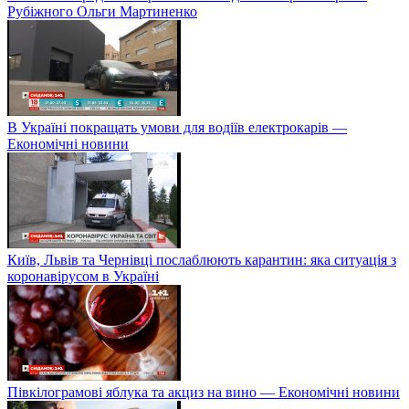
Рубіжного Ольги Мартиненко
В Україні покращать умови для водіїв електрокарів —
Економічні новини
Київ, Львів та Чернівці послаблюють карантин: яка ситуація з
коронавірусом в Україні
Півкілограмові яблука та акциз на вино — Економічні новини