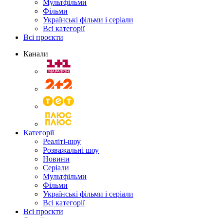
Мультфільми
Фільми
Українські фільми і серіали
Всі категорії
Всі проєкти
Канали
Категорії
Реаліті-шоу
Розважальні шоу
Новини
Серіали
Мультфільми
Фільми
Українські фільми і серіали
Всі категорії
Всі проєкти