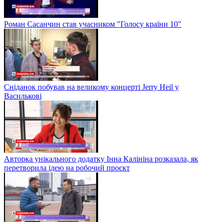
Роман Сасанчин став учасником "Голосу країни 10"
Сніданок побував на великому концерті Jerry Heil у
Василькові
Авторка унікального додатку Інна Калініна розказала, як
перетворила ідею на робочий проєкт