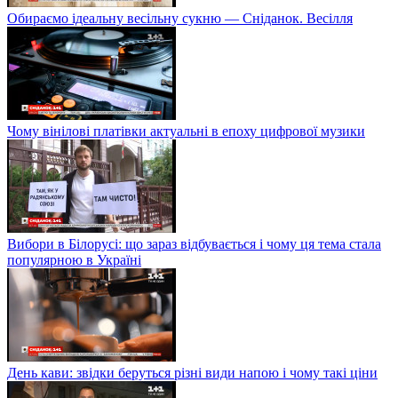
Обираємо ідеальну весільну сукню — Сніданок. Весілля
Чому вінілові платівки актуальні в епоху цифрової музики
Вибори в Білорусі: що зараз відбувається і чому ця тема стала
популярною в Україні
День кави: звідки беруться різні види напою і чому такі ціни