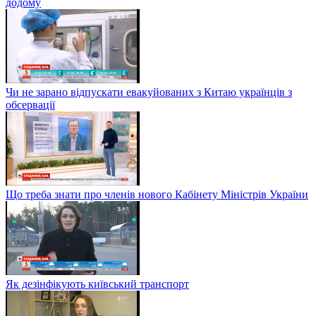
додому
Чи не зарано відпускати евакуйованих з Китаю українців з
обсервації
Що треба знати про членів нового Кабінету Міністрів України
Як дезінфікують київський транспорт