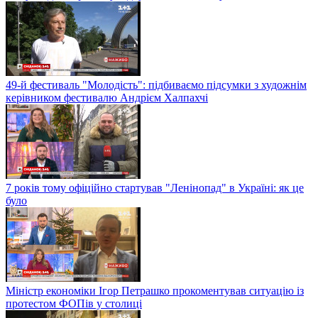
49-й фестиваль "Молодість": підбиваємо підсумки з художнім
керівником фестивалю Андрієм Халпахчі
7 років тому офіційно стартував "Ленінопад" в Україні: як це
було
Міністр економіки Ігор Петрашко прокоментував ситуацію із
протестом ФОПів у столиці