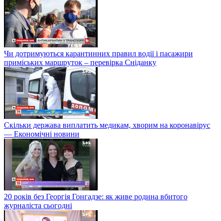
Чи дотримуються карантинних правил водії і пасажири
приміських маршруток – перевірка Сніданку
Скільки держава виплатить медикам, хворим на коронавірус
— Економічні новини
20 років без Георгія Гонгадзе: як живе родина вбитого
журналіста сьогодні