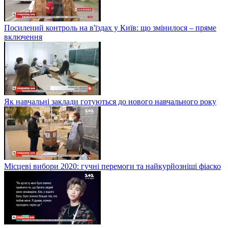
Посилений контроль на в'їздах у Київ: що змінилося – пряме
включення
Як навчальні заклади готуються до нового навчального року
Місцеві вибори 2020: гучні перемоги та найкурйозніші фіаско