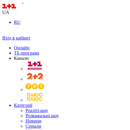
UA
RU
Вхід в кабінет
Онлайн
ТБ програма
Канали
Категорії
Реаліті-шоу
Розважальні шоу
Новини
Серіали