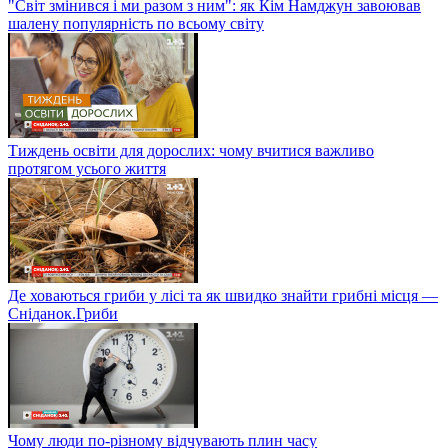
"Світ змінився і ми разом з ним": як Кім Намджун завоював
шалену популярність по всьому світу
Тиждень освіти для дорослих: чому вчитися важливо
протягом усього життя
Де ховаються гриби у лісі та як швидко знайти грибні місця —
Сніданок.Гриби
Чому люди по-різному відчувають плин часу