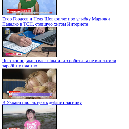
Егор Гордеев и Неля Шовкопляс про улыбку Марички
Падалко в ТСН, ставшую хитом Интернета
Чи законно, якщо вас звільнили з роботи та не виплатили
заробітну платню
В Україні прогнозують дефіцит часнику