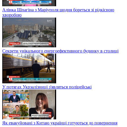
Алінка Шпагіна з Маріуполя щодня бореться зі рідкісною
хворобою
Секрети унікального енергоефективного будинку в столиці
У потягах Укрзалізниці з'являться поліцейські
Як евакуйовані з Китаю українці готуються до повернення