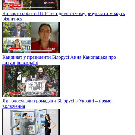
Чи варто робити ПЛР-тест двічі та чому результати можуть
різнитися
Кандидат у президенти Білорусі Анна Канопацька про
ситуацію в країні
Як голосували громадяни Білорусі в Україні – пряме
включення