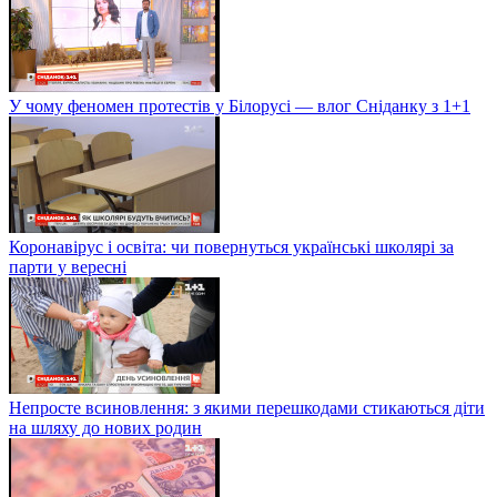
У чому феномен протестів у Білорусі — влог Сніданку з 1+1
Коронавірус і освіта: чи повернуться українські школярі за
парти у вересні
Непросте всиновлення: з якими перешкодами стикаються діти
на шляху до нових родин