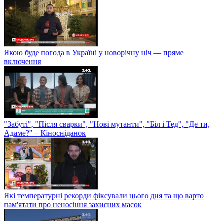
Якою буде погода в Україні у новорічну ніч — пряме
включення
"Забуті", "Після сварки", "Нові мутанти", "Біл і Тед", "Де ти,
Адаме?" – Кіносніданок
Які температурні рекорди фіксували цього дня та що варто
пам'ятати про неносіння захисних масок