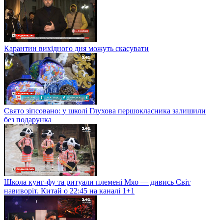
Карантин вихідного дня можуть скасувати
Свято зіпсовано: у школі Глухова першокласника залишили
без подарунка
Школа кунг-фу та ритуали племені Мяо — дивись Світ
навиворіт. Китай о 22:45 на каналі 1+1