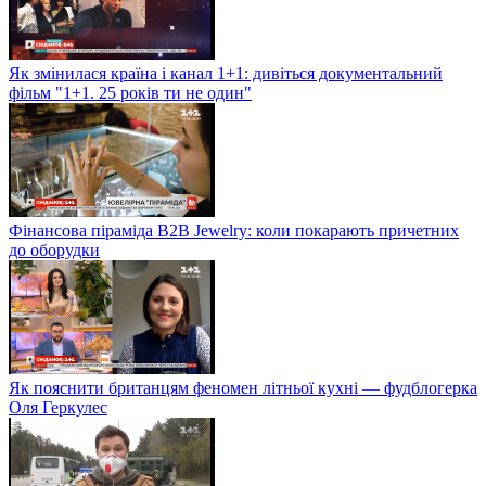
Як змінилася країна і канал 1+1: дивіться документальний
фільм "1+1. 25 років ти не один"
Фінансова піраміда B2B Jewelry: коли покарають причетних
до оборудки
Як пояснити британцям феномен літньої кухні — фудблогерка
Оля Геркулес