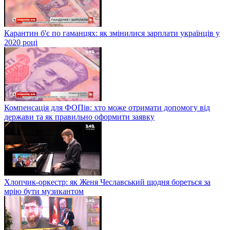
Карантин б'є по гаманцях: як змінилися зарплати українців у
2020 році
Компенсація для ФОПів: хто може отримати допомогу від
держави та як правильно оформити заявку
Хлопчик-оркестр: як Женя Чеславський щодня бореться за
мрію бути музикантом