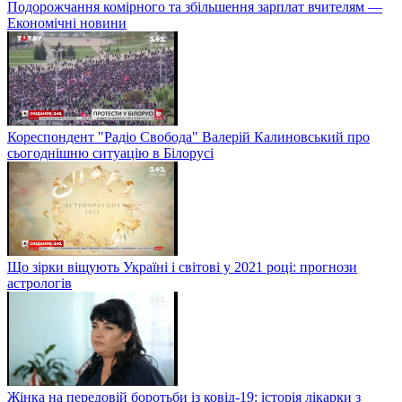
Подорожчання комірного та збільшення зарплат вчителям —
Економічні новини
Кореспондент "Радіо Свобода" Валерій Калиновський про
сьогоднішню ситуацію в Білорусі
Що зірки віщують Україні і світові у 2021 році: прогнози
астрологів
Жінка на передовій боротьби із ковід-19: історія лікарки з