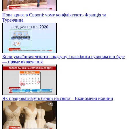
Нова криза в Європі: чому конфліктують Франція та
Туреччина
Коли українцям чекати локдауну і наскільки суворим він буде
— пряме включення
Як працюватимуть банки на свята – Економічні новини