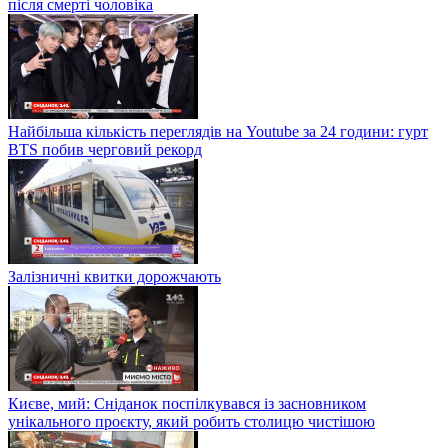
після смерті чоловіка
Найбільша кількість переглядів на Youtube за 24 години: гурт
BTS побив черговий рекорд
Залізничні квитки дорожчають
Києве, мий: Сніданок поспілкувався із засновником
унікального проєкту, який робить столицю чистішою