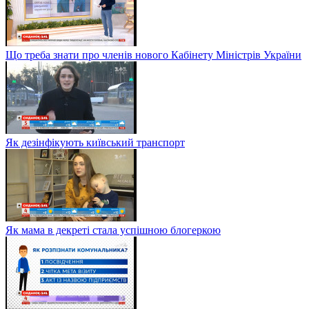
Що треба знати про членів нового Кабінету Міністрів України
Як дезінфікують київський транспорт
Як мама в декреті стала успішною блогеркою