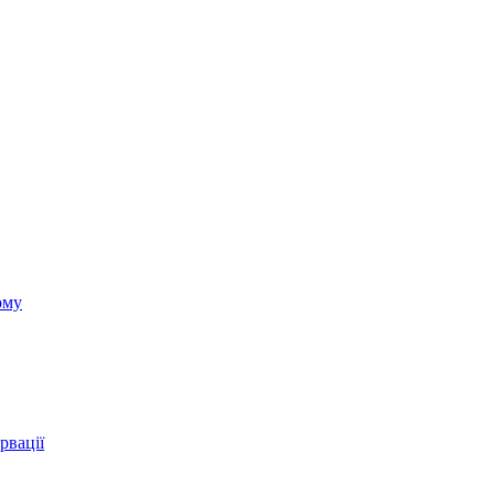
ому
рвації