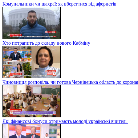
Комунальники чи шахраї: як вберегтися від аферистів
Хто потрапить до складу нового Кабміну
Чиновниця розповіла, чи готова Чернівецька область до корона
Які фінансові бонуси отримають молоді українські вчителі