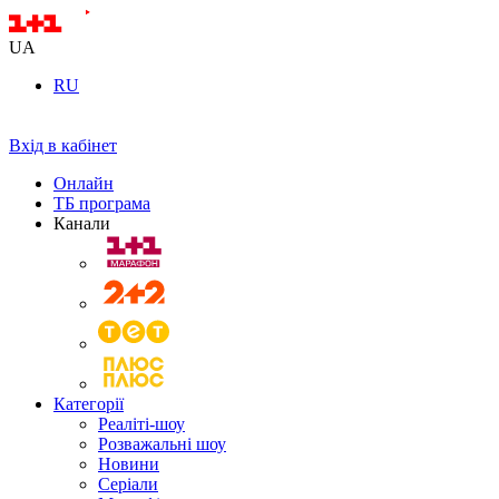
UA
RU
Вхід в кабінет
Онлайн
ТБ програма
Канали
Категорії
Реаліті-шоу
Розважальні шоу
Новини
Серіали