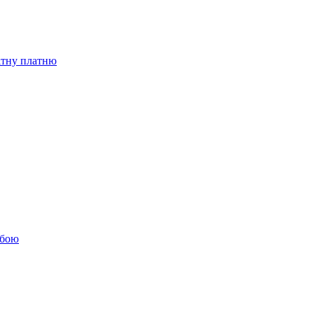
бітну платню
обою