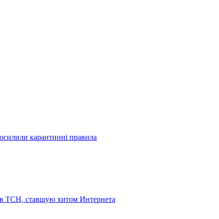
посилили карантинні правила
 в ТСН, ставшую хитом Интернета