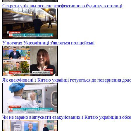
Секрети унікального енергоефективного будинку в столиці
У потягах Укрзалізниці з'являться поліцейські
Як евакуйовані з Китаю українці готуються до повернення дод
Чи не зарано відпускати евакуйованих з Китаю українців з обсе