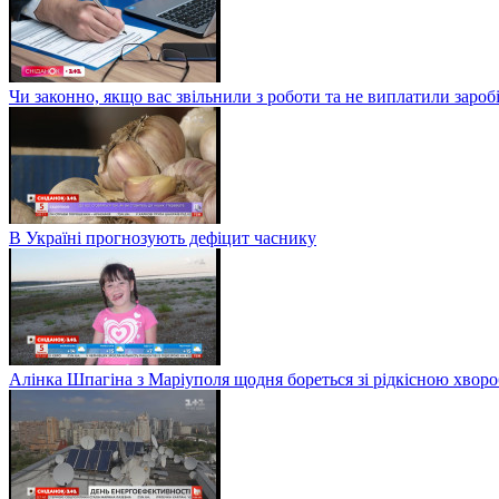
Чи законно, якщо вас звільнили з роботи та не виплатили заро
В Україні прогнозують дефіцит часнику
Алінка Шпагіна з Маріуполя щодня бореться зі рідкісною хвор