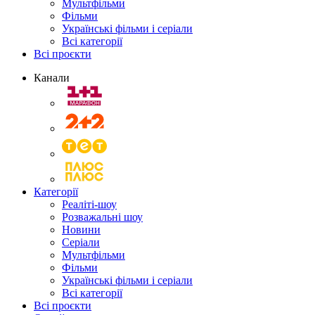
Мультфільми
Фільми
Українські фільми і серіали
Всі категорії
Всі проєкти
Канали
Категорії
Реаліті-шоу
Розважальні шоу
Новини
Серіали
Мультфільми
Фільми
Українські фільми і серіали
Всі категорії
Всі проєкти