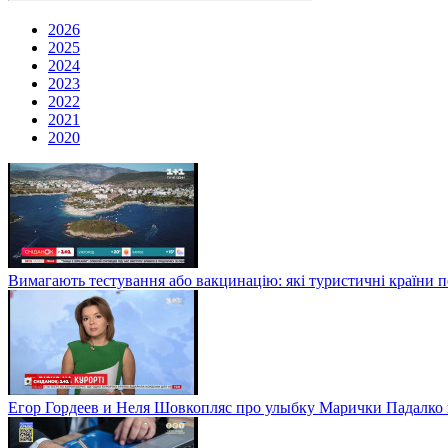
2026
2025
2024
2023
2022
2021
2020
Вимагають тестування або вакцинацію: які туристичні країни 
Егор Гордеев и Неля Шовкопляс про улыбку Марички Падалко