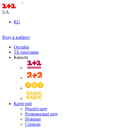
UA
RU
Вхід в кабінет
Онлайн
ТБ програма
Канали
Категорії
Реаліті-шоу
Розважальні шоу
Новини
Серіали