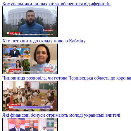
Комунальники чи шахраї: як вберегтися від аферистів
Хто потрапить до складу нового Кабміну
Чиновниця розповіла, чи готова Чернівецька область до корона
Які фінансові бонуси отримають молоді українські вчителі