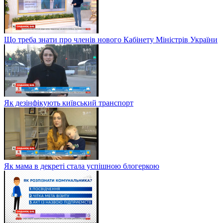
Що треба знати про членів нового Кабінету Міністрів України
Як дезінфікують київський транспорт
Як мама в декреті стала успішною блогеркою