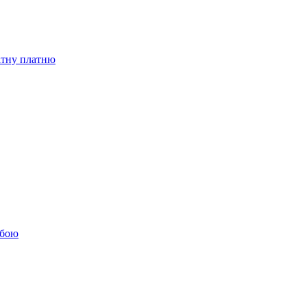
бітну платню
обою