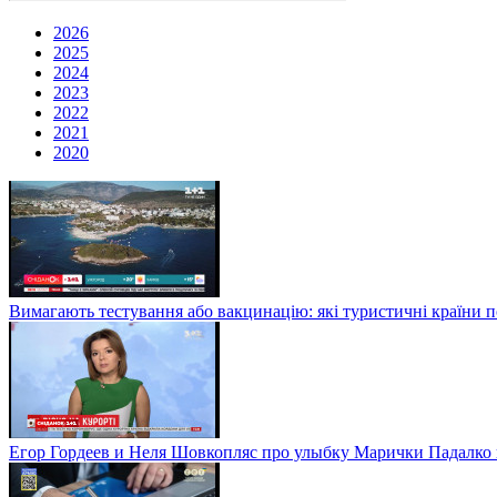
2026
2025
2024
2023
2022
2021
2020
Вимагають тестування або вакцинацію: які туристичні країни 
Егор Гордеев и Неля Шовкопляс про улыбку Марички Падалко