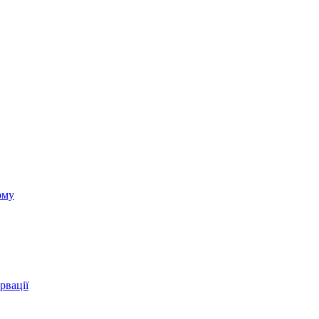
ому
рвації