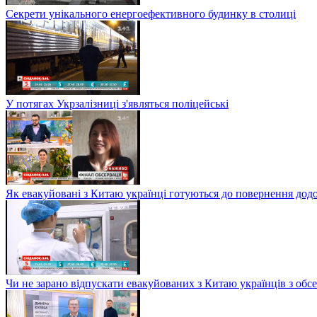
Секрети унікального енергоефективного будинку в столиці
У потягах Укрзалізниці з'являться поліцейські
Як евакуйовані з Китаю українці готуються до повернення дод
Чи не зарано відпускати евакуйованих з Китаю українців з обсе