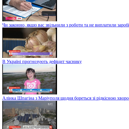
Чи законно, якщо вас звільнили з роботи та не виплатили заро
В Україні прогнозують дефіцит часнику
Алінка Шпагіна з Маріуполя щодня бореться зі рідкісною хвор