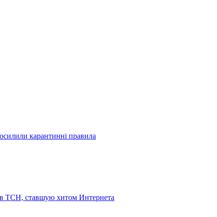
посилили карантинні правила
 в ТСН, ставшую хитом Интернета