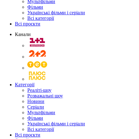
Мультфільми
Фільми
Українські фільми і серіали
Всі категорії
Всі проєкти
Канали
Категорії
Реаліті-шоу
Розважальні шоу
Новини
Серіали
Мультфільми
Фільми
Українські фільми і серіали
Всі категорії
Всі проєкти