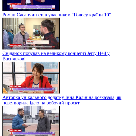
Роман Сасанчин став учасником "Голосу країни 10"
Сніданок побував на великому концерті Jerry Heil у
Василькові
Авторка унікального додатку Інна Калініна розказала, як
перетворила ідею на робочий проєкт