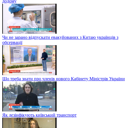
додому
Чи не зарано відпускати евакуйованих з Китаю українців з
обсервації
Що треба знати про членів нового Кабінету Міністрів України
Як дезінфікують київський транспорт