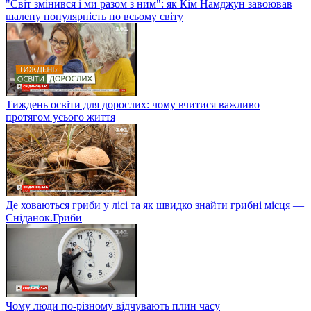
"Світ змінився і ми разом з ним": як Кім Намджун завоював
шалену популярність по всьому світу
Тиждень освіти для дорослих: чому вчитися важливо
протягом усього життя
Де ховаються гриби у лісі та як швидко знайти грибні місця —
Сніданок.Гриби
Чому люди по-різному відчувають плин часу