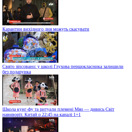
Карантин вихідного дня можуть скасувати
Свято зіпсовано: у школі Глухова першокласника залишили
без подарунка
Школа кунг-фу та ритуали племені Мяо — дивись Світ
навиворіт. Китай о 22:45 на каналі 1+1