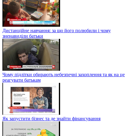
Дистанційне навчання: за що його полюбили і чому
зненавиділи батьки
Чому підлітки обирають небезпечні захоплення та як на це
реагувати батькам
Як запустити бізнес та де знайти фінансування