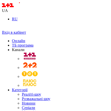
UA
RU
Вхід в кабінет
Онлайн
ТБ програма
Канали
Категорії
Реаліті-шоу
Розважальні шоу
Новини
Серіали