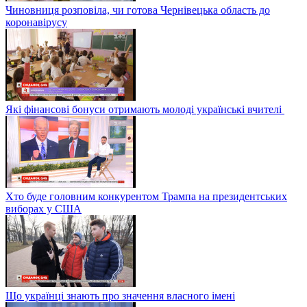
Чиновниця розповіла, чи готова Чернівецька область до
коронавірусу
Які фінансові бонуси отримають молоді українські вчителі
Хто буде головним конкурентом Трампа на президентських
виборах у США
Що українці знають про значення власного імені