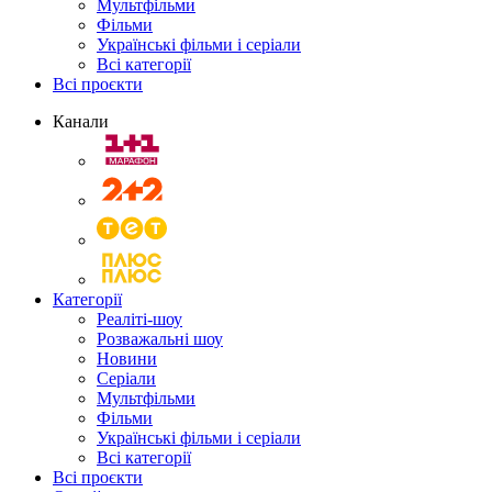
Мультфільми
Фільми
Українські фільми і серіали
Всі категорії
Всі проєкти
Канали
Категорії
Реаліті-шоу
Розважальні шоу
Новини
Серіали
Мультфільми
Фільми
Українські фільми і серіали
Всі категорії
Всі проєкти