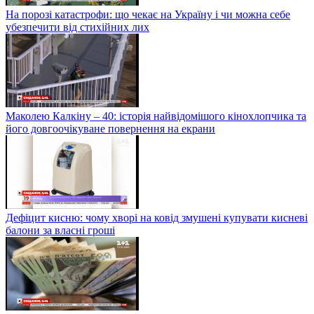
На порозі катастрофи: що чекає на Україну і чи можна себе
убезпечити від стихійних лих
Маколею Калкіну – 40: історія найвідомішого кінохлопчика та
його довгоочікуване повернення на екрани
Дефіцит кисню: чому хворі на ковід змушені купувати кисневі
балони за власні гроші