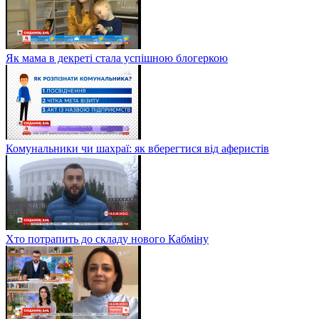
Як мама в декреті стала успішною блогеркою
Комунальники чи шахраї: як вберегтися від аферистів
Хто потрапить до складу нового Кабміну