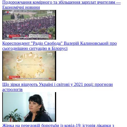
Подорожчання комірного та збільшення зарплат вчителям —
Економічні новини
Кореспондент "Радіо Свобода" Валерій Калиновський про
сьогоднішню ситуацію в Білорусі
Що зірки віщують Україні і світові у 2021 році: прогнози
астрологів
Жінка на передовій боротьби із ковід-19: історія лікарки з