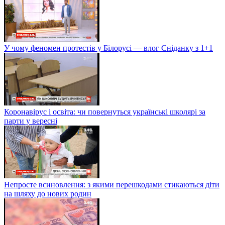
У чому феномен протестів у Білорусі — влог Сніданку з 1+1
Коронавірус і освіта: чи повернуться українські школярі за
парти у вересні
Непросте всиновлення: з якими перешкодами стикаються діти
на шляху до нових родин