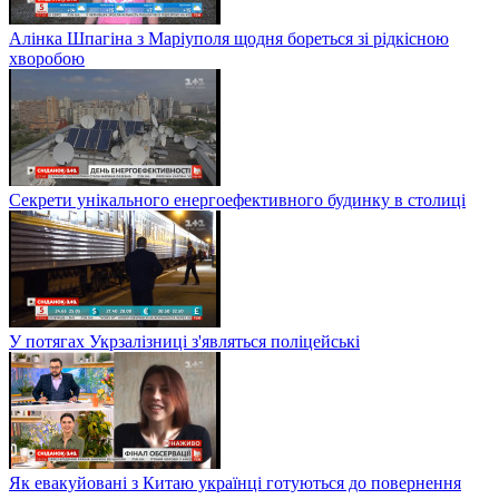
Алінка Шпагіна з Маріуполя щодня бореться зі рідкісною
хворобою
Секрети унікального енергоефективного будинку в столиці
У потягах Укрзалізниці з'являться поліцейські
Як евакуйовані з Китаю українці готуються до повернення