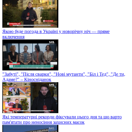
Якою буде погода в Україні у новорічну ніч — пряме
включення
"Забуті", "Після сварки", "Нові мутанти", "Біл і Тед", "Де ти,
Адаме?" – Кіносніданок
Які температурні рекорди фіксували цього дня та що варто
пам'ятати про неносіння захисних масок