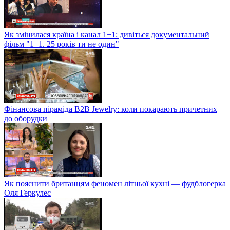
Як змінилася країна і канал 1+1: дивіться документальний
фільм "1+1. 25 років ти не один"
Фінансова піраміда B2B Jewelry: коли покарають причетних
до оборудки
Як пояснити британцям феномен літньої кухні — фудблогерка
Оля Геркулес