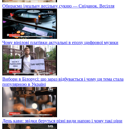
Обираємо ідеальну весільну сукню — Сніданок. Весілля
Чому вінілові платівки актуальні в епоху цифрової музики
Вибори в Білорусі: що зараз відбувається і чому ця тема стала
популярною в Україні
День кави: звідки беруться різні види напою і чому такі ціни