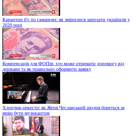
Карантин б'є по гаманцях: як змінилися зарплати українців у
2020 році
Компенсація для ФОПів: хто може отримати допомогу від
держави та як правильно оформити заявку
Хлопчик-оркестр: як Женя Чеславський щодня бореться за
мрію бути музикантом