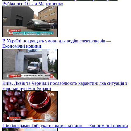
Рубіжного Ольги Мартиненко
В Україні покращать умови для водіїв електрокарів —
Економічні новини
Київ, Львів та Чернівці послаблюють карантин: яка ситуація з
коронавірусом в Україні
Півкілограмові яблука та акциз на вино — Економічні новини