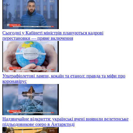
Сьогодні у Кабінеті міністрів плануються кадрові
перестановки — пряме включення
Ультрафіолетові лампи, кокаїн та етанол: правда та міфи про
коронавірус
Надзвичайне відкриття: українські вчені виявили велетенське
підльодовикове озеро в Антарктиді