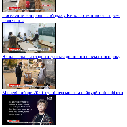
Посилений контроль на в'їздах у Київ: що змінилося – пряме
включення
Як навчальні заклади готуються до нового навчального року
Місцеві вибори 2020: гучні перемоги та найкурйозніші фіаско