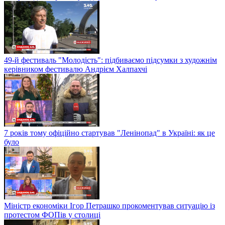
49-й фестиваль "Молодість": підбиваємо підсумки з художнім
керівником фестивалю Андрієм Халпахчі
7 років тому офіційно стартував "Ленінопад" в Україні: як це
було
Міністр економіки Ігор Петрашко прокоментував ситуацію із
протестом ФОПів у столиці