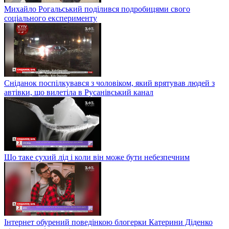
Михайло Рогальський поділився подробицями свого
соціального експерименту
Сніданок поспілкувався з чоловіком, який врятував людей з
автівки, що вилетіла в Русанівський канал
Що таке сухий лід і коли він може бути небезпечним
Інтернет обурений поведінкою блогерки Катерини Діденко