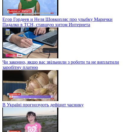
Егор Гордеев и Неля Шовкопляс про улыбку Марички
Падалко в ТСН, ставшую хитом Интернета
Чи законно, якщо вас звільнили з роботи та не виплатили
заробітну платню
В Україні прогнозують дефіцит часнику