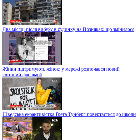
Два місяці після вибуху в будинку на Позняках: що змінилося
Жінки підтримують жінок: у мережі розпочався новий
світовий флешмоб
Шведська екоактивістка Ґрета Тунберг повертається до школи