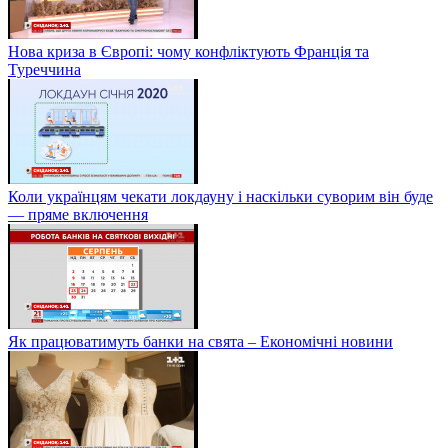
Нова криза в Європі: чому конфліктують Франція та
Туреччина
Коли українцям чекати локдауну і наскільки суворим він буде
— пряме включення
Як працюватимуть банки на свята – Економічні новини