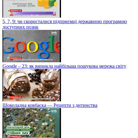
5, 7, 9: чи скористалися підприємці державною програмою
доступних позик
Google – 23: як виникла найбільша пошукова мережа світу
Шоколадна ковбаска — Рецепти з дитинства