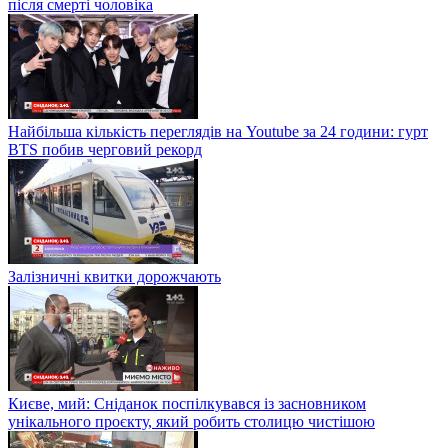
після смерті чоловіка
Найбільша кількість переглядів на Youtube за 24 години: гурт
BTS побив черговий рекорд
Залізничні квитки дорожчають
Києве, мий: Сніданок поспілкувався із засновником
унікального проєкту, який робить столицю чистішою