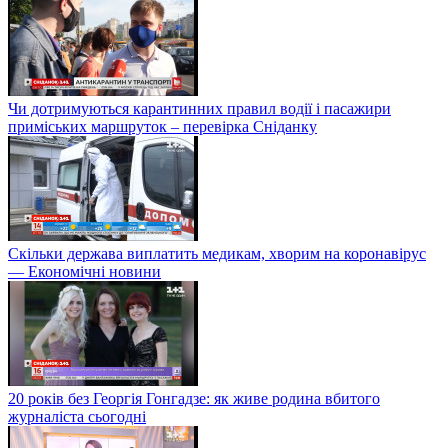
Чи дотримуються карантинних правил водії і пасажири
приміських маршруток – перевірка Сніданку
Скільки держава виплатить медикам, хворим на коронавірус
— Економічні новини
20 років без Георгія Гонгадзе: як живе родина вбитого
журналіста сьогодні