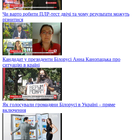
Чи варто робити ПЛР-тест двічі та чому результати можуть
різнитися
Кандидат у президенти Білорусі Анна Канопацька про
ситуацію в країні
Як голосували громадяни Білорусі в Україні – пряме
включення