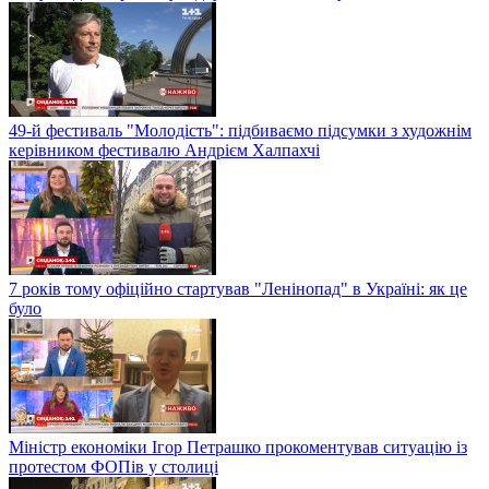
49-й фестиваль "Молодість": підбиваємо підсумки з художнім
керівником фестивалю Андрієм Халпахчі
7 років тому офіційно стартував "Ленінопад" в Україні: як це
було
Міністр економіки Ігор Петрашко прокоментував ситуацію із
протестом ФОПів у столиці