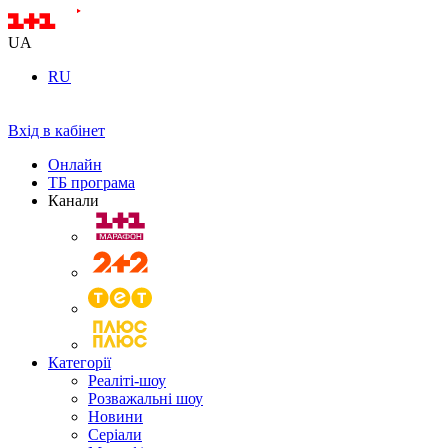
UA
RU
Вхід в кабінет
Онлайн
ТБ програма
Канали
Категорії
Реаліті-шоу
Розважальні шоу
Новини
Серіали