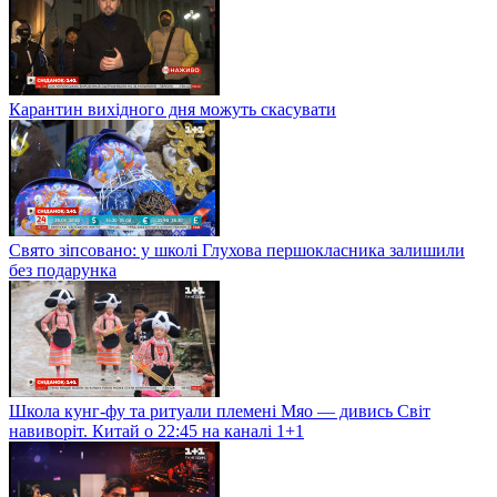
Карантин вихідного дня можуть скасувати
Свято зіпсовано: у школі Глухова першокласника залишили
без подарунка
Школа кунг-фу та ритуали племені Мяо — дивись Світ
навиворіт. Китай о 22:45 на каналі 1+1