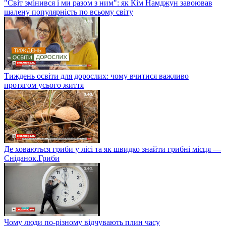
"Світ змінився і ми разом з ним": як Кім Намджун завоював
шалену популярність по всьому світу
Тиждень освіти для дорослих: чому вчитися важливо
протягом усього життя
Де ховаються гриби у лісі та як швидко знайти грибні місця —
Сніданок.Гриби
Чому люди по-різному відчувають плин часу