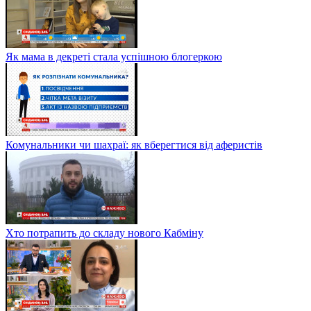
Як мама в декреті стала успішною блогеркою
Комунальники чи шахраї: як вберегтися від аферистів
Хто потрапить до складу нового Кабміну