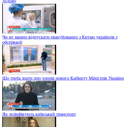
додому
Чи не зарано відпускати евакуйованих з Китаю українців з
обсервації
Що треба знати про членів нового Кабінету Міністрів України
Як дезінфікують київський транспорт