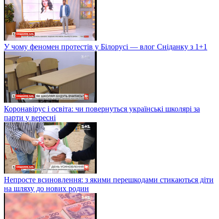
У чому феномен протестів у Білорусі — влог Сніданку з 1+1
Коронавірус і освіта: чи повернуться українські школярі за
парти у вересні
Непросте всиновлення: з якими перешкодами стикаються діти
на шляху до нових родин