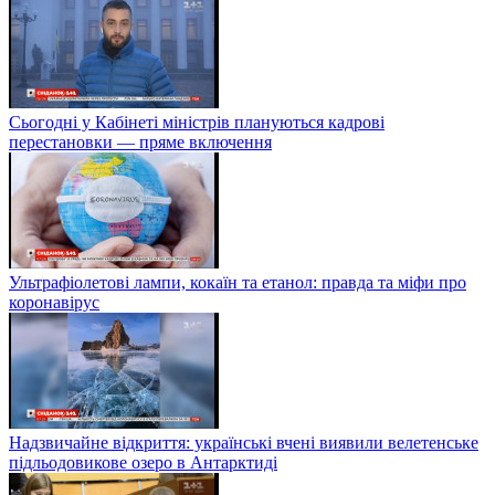
Сьогодні у Кабінеті міністрів плануються кадрові
перестановки — пряме включення
Ультрафіолетові лампи, кокаїн та етанол: правда та міфи про
коронавірус
Надзвичайне відкриття: українські вчені виявили велетенське
підльодовикове озеро в Антарктиді