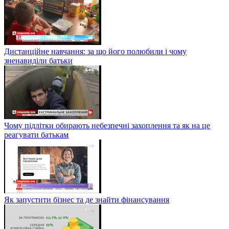
Дистанційне навчання: за що його полюбили і чому
зненавиділи батьки
Чому підлітки обирають небезпечні захоплення та як на це
реагувати батькам
Як запустити бізнес та де знайти фінансування