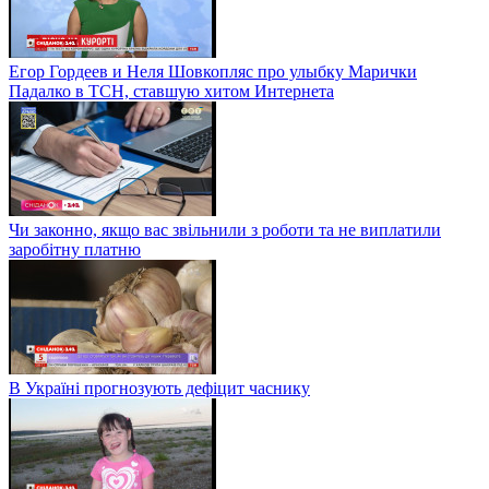
Егор Гордеев и Неля Шовкопляс про улыбку Марички
Падалко в ТСН, ставшую хитом Интернета
Чи законно, якщо вас звільнили з роботи та не виплатили
заробітну платню
В Україні прогнозують дефіцит часнику