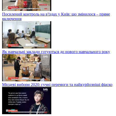
Посилений контроль на в'їздах у Київ: що змінилося – пряме
включення
Як навчальні заклади готуються до нового навчального року
Місцеві вибори 2020: гучні перемоги та найкурйозніші фіаско