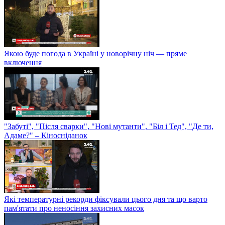
Якою буде погода в Україні у новорічну ніч — пряме
включення
"Забуті", "Після сварки", "Нові мутанти", "Біл і Тед", "Де ти,
Адаме?" – Кіносніданок
Які температурні рекорди фіксували цього дня та що варто
пам'ятати про неносіння захисних масок