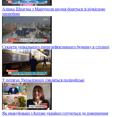
Алінка Шпагіна з Маріуполя щодня бореться зі рідкісною
хворобою
Секрети унікального енергоефективного будинку в столиці
У потягах Укрзалізниці з'являться поліцейські
Як евакуйовані з Китаю українці готуються до повернення