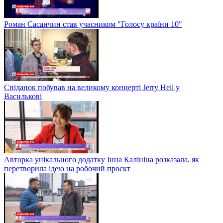
Роман Сасанчин став учасником "Голосу країни 10"
Сніданок побував на великому концерті Jerry Heil у
Василькові
Авторка унікального додатку Інна Калініна розказала, як
перетворила ідею на робочий проєкт