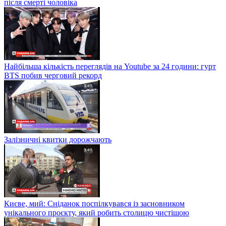
після смерті чоловіка
Найбільша кількість переглядів на Youtube за 24 години: гурт
BTS побив черговий рекорд
Залізничні квитки дорожчають
Києве, мий: Сніданок поспілкувався із засновником
унікального проєкту, який робить столицю чистішою