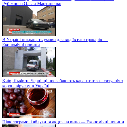
Рубіжного Ольги Мартиненко
В Україні покращать умови для водіїв електрокарів —
Економічні новини
Київ, Львів та Чернівці послаблюють карантин: яка ситуація з
коронавірусом в Україні
Півкілограмові яблука та акциз на вино — Економічні новини