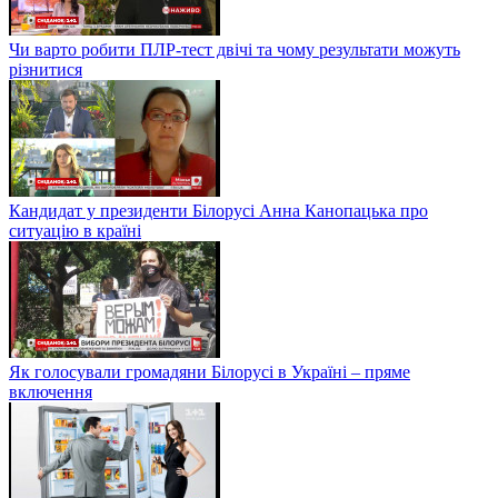
Чи варто робити ПЛР-тест двічі та чому результати можуть
різнитися
Кандидат у президенти Білорусі Анна Канопацька про
ситуацію в країні
Як голосували громадяни Білорусі в Україні – пряме
включення