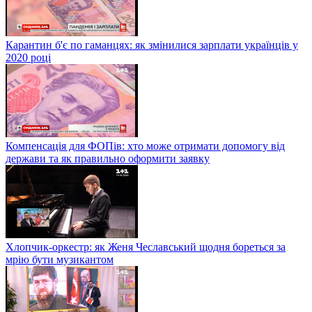
Карантин б'є по гаманцях: як змінилися зарплати українців у
2020 році
Компенсація для ФОПів: хто може отримати допомогу від
держави та як правильно оформити заявку
Хлопчик-оркестр: як Женя Чеславський щодня бореться за
мрію бути музикантом