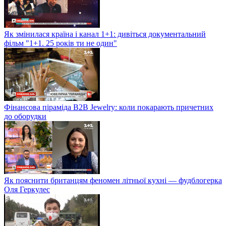
Як змінилася країна і канал 1+1: дивіться документальний
фільм "1+1. 25 років ти не один"
Фінансова піраміда B2B Jewelry: коли покарають причетних
до оборудки
Як пояснити британцям феномен літньої кухні — фудблогерка
Оля Геркулес