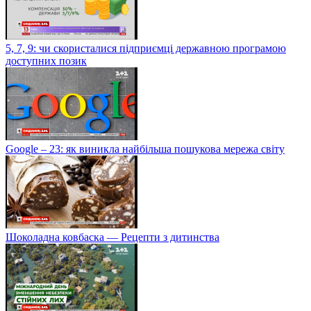
5, 7, 9: чи скористалися підприємці державною програмою
доступних позик
Google – 23: як виникла найбільша пошукова мережа світу
Шоколадна ковбаска — Рецепти з дитинства