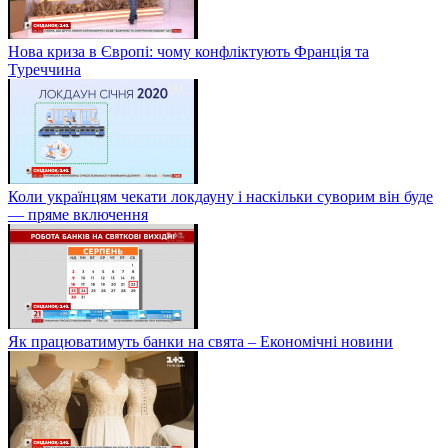
Нова криза в Європі: чому конфліктують Франція та
Туреччина
Коли українцям чекати локдауну і наскільки суворим він буде
— пряме включення
Як працюватимуть банки на свята – Економічні новини