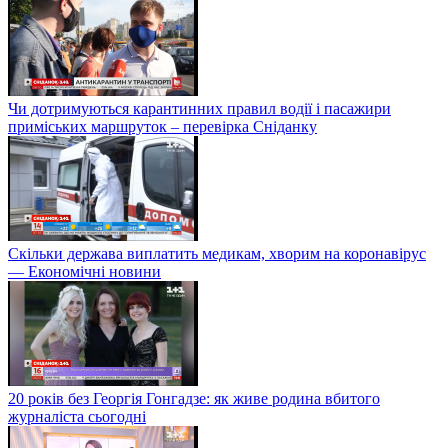
Чи дотримуються карантинних правил водії і пасажири
приміських маршруток – перевірка Сніданку
Скільки держава виплатить медикам, хворим на коронавірус
— Економічні новини
20 років без Георгія Гонгадзе: як живе родина вбитого
журналіста сьогодні