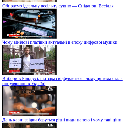
Обираємо ідеальну весільну сукню — Сніданок. Весілля
Чому вінілові платівки актуальні в епоху цифрової музики
Вибори в Білорусі: що зараз відбувається і чому ця тема стала
популярною в Україні
День кави: звідки беруться різні види напою і чому такі ціни