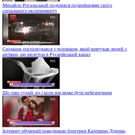
Михайло Рогальський поділився подробицями свого
соціального експерименту
Сніданок поспілкувався з чоловіком, який врятував людей з
автівки, що вилетіла в Русанівський канал
Що таке сухий лід і коли він може бути небезпечним
Інтернет обурений поведінкою блогерки Катерини Діденко