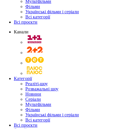
Мультфільми
Фільми
Українські фільми і серіали
Всі категорії
Всі проєкти
Канали
Категорії
Реаліті-шоу
Розважальні шоу
Новини
Серіали
Мультфільми
Фільми
Українські фільми і серіали
Всі категорії
Всі проєкти