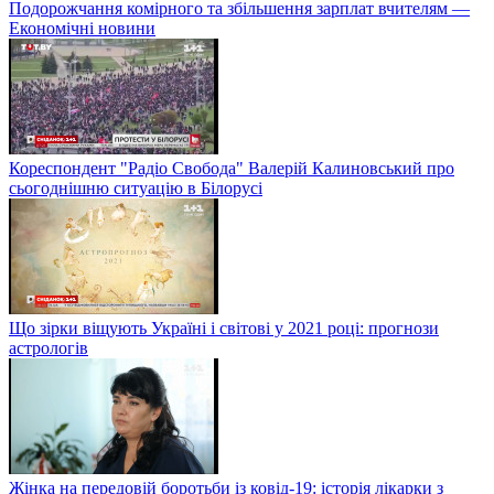
Подорожчання комірного та збільшення зарплат вчителям —
Економічні новини
Кореспондент "Радіо Свобода" Валерій Калиновський про
сьогоднішню ситуацію в Білорусі
Що зірки віщують Україні і світові у 2021 році: прогнози
астрологів
Жінка на передовій боротьби із ковід-19: історія лікарки з