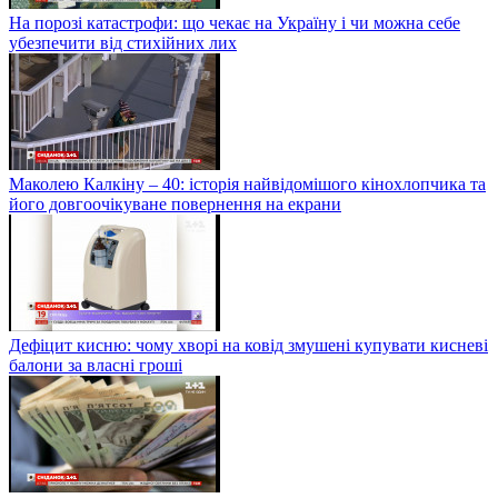
На порозі катастрофи: що чекає на Україну і чи можна себе
убезпечити від стихійних лих
Маколею Калкіну – 40: історія найвідомішого кінохлопчика та
його довгоочікуване повернення на екрани
Дефіцит кисню: чому хворі на ковід змушені купувати кисневі
балони за власні гроші