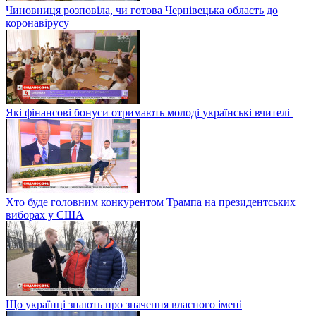
Чиновниця розповіла, чи готова Чернівецька область до
коронавірусу
Які фінансові бонуси отримають молоді українські вчителі
Хто буде головним конкурентом Трампа на президентських
виборах у США
Що українці знають про значення власного імені