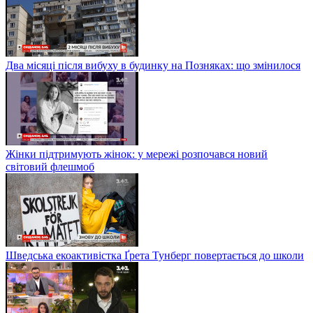
Два місяці після вибуху в будинку на Позняках: що змінилося
Жінки підтримують жінок: у мережі розпочався новий
світовий флешмоб
Шведська екоактивістка Ґрета Тунберг повертається до школи