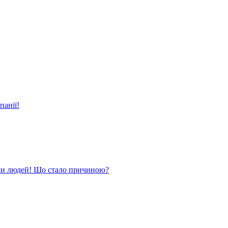
панії!
ли людей! Що стало причиною?