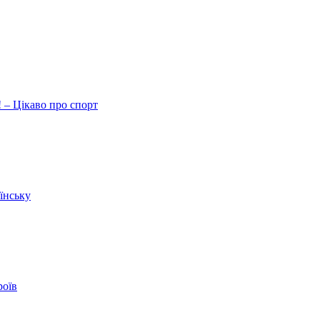
 – Цікаво про спорт
їнську
роїв