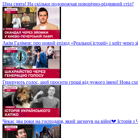
Ціна свята! На скільки подорожчав новорічно-різдвяний стіл?
Акім Галімов: про новий епізод «Реальної історії» і хейт через
Генерують голос, щоб просити гроші від чужого імені! Нова сх
Чекає два роки на господаря, який загинув на війні💔 Історія 