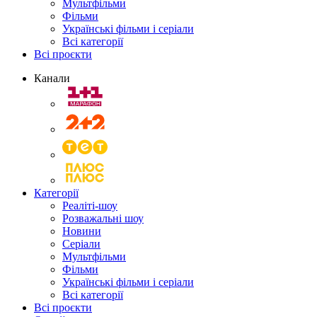
Мультфільми
Фільми
Українські фільми і серіали
Всі категорії
Всі проєкти
Канали
Категорії
Реаліті-шоу
Розважальні шоу
Новини
Серіали
Мультфільми
Фільми
Українські фільми і серіали
Всі категорії
Всі проєкти