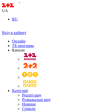
UA
RU
Вхід в кабінет
Онлайн
ТБ програма
Канали
Категорії
Реаліті-шоу
Розважальні шоу
Новини
Серіали