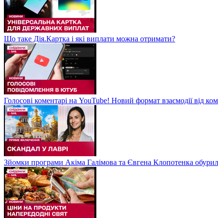
Що таке Дія.Картка і які виплати можна отримати?
Голосові коментарі на YouTube! Новий формат взаємодії від ком
Зйомки програми Акіма Галімова та Євгена Клопотенка обури