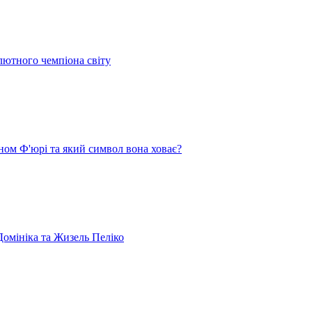
лютного чемпіона світу
ом Ф'юрі та який символ вона ховає?
омініка та Жизель Пеліко