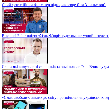
Який фентезійний бестселер підкорив серце Яни Завальської?
Вперше! Бій століття «Усик-Ф'юрі» судитиме штучний інтелект!
Слова які вилучали зі словників та замінювали їх— Вчимо укра
«Смак свободи»: заклик до світу про звільнення українських ге