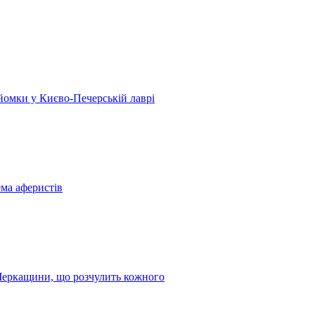
 зйомки у Києво-Печерській лаврі
ема аферистів
з Черкащини, що розчулить кожного