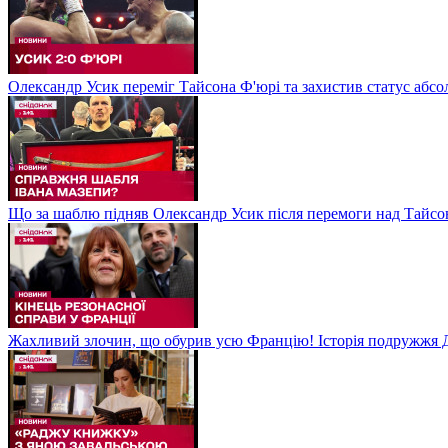
Олександр Усик переміг Тайсона Ф'юрі та захистив статус абсо
Що за шаблю підняв Олександр Усик після перемоги над Тайсон
Жахливий злочин, що обурив усю Францію! Історія подружжя Д