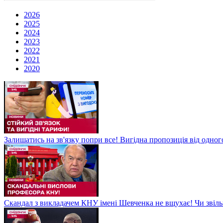
2026
2025
2024
2023
2022
2021
2020
Залишатись на зв'язку попри все! Вигідна пропозиція від одног
Скандал з викладачем КНУ імені Шевченка не вщухає! Чи звіл