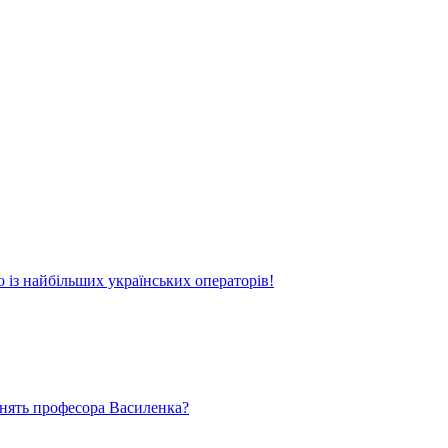
о із найбільших українських операторів!
ьнять професора Василенка?