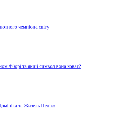
лютного чемпіона світу
ом Ф'юрі та який символ вона ховає?
омініка та Жизель Пеліко