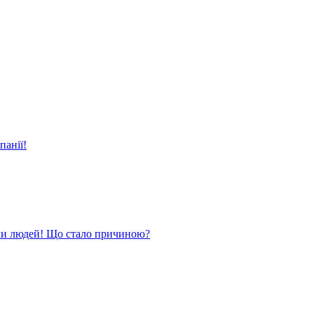
панії!
ли людей! Що стало причиною?