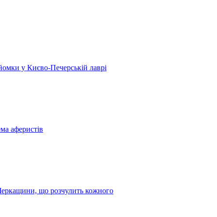
 зйомки у Києво-Печерській лаврі
ема аферистів
з Черкащини, що розчулить кожного