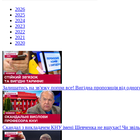
2026
2025
2024
2023
2022
2021
2020
Залишатись на зв'язку попри все! Вигідна пропозиція від одног
Скандал з викладачем КНУ імені Шевченка не вщухає! Чи звіл