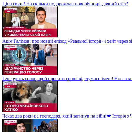
Ціна свята! На скільки подорожчав новорічно-різдвяний стіл?
Акім Галімов: про новий епізод «Реальної історії» і хейт через
Генерують голос, щоб просити гроші від чужого імені! Нова сх
Чекає два роки на господаря, який загинув на війні💔 Історія 