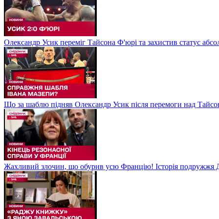
Олександр Усик переміг Тайсона Ф'юрі та захистив статус абсо
Що за шаблю підняв Олександр Усик після перемоги над Тайсон
Жахливий злочин, що обурив усю Францію! Історія подружжя Д