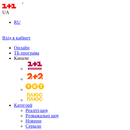
UA
RU
Вхід в кабінет
Онлайн
ТБ програма
Канали
Категорії
Реаліті-шоу
Розважальні шоу
Новини
Серіали