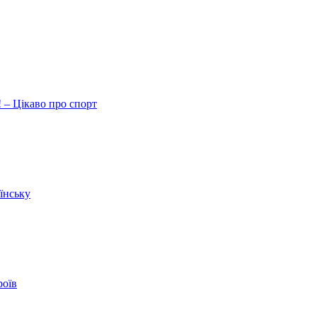
 – Цікаво про спорт
їнську
роїв