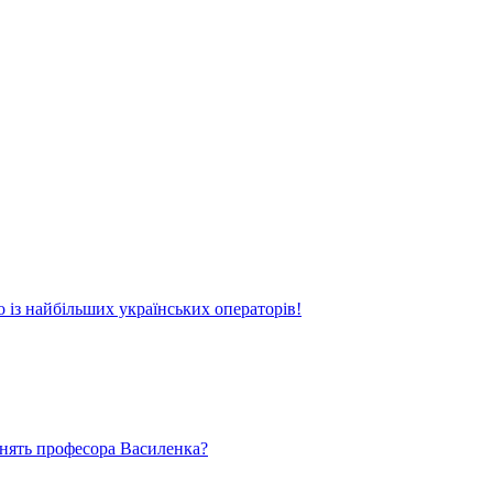
о із найбільших українських операторів!
ьнять професора Василенка?