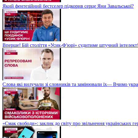
Який фентезійний бестселер підкорив серце Яни Завальської?
Вперше! Бій століття «Усик-Ф'юрі» судитиме штучний інтелект!
Слова які вилучали зі словників та замінювали їх— Вчимо укра
«Смак свободи»: заклик до світу про звільнення українських ге