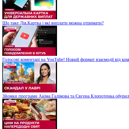
Що таке Дія.Картка і які виплати можна отримати?
Голосові коментарі на YouTube! Новий формат взаємодії від ком
Зйомки програми Акіма Галімова та Євгена Клопотенка обури