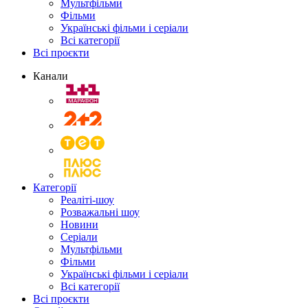
Мультфільми
Фільми
Українські фільми і серіали
Всі категорії
Всі проєкти
Канали
Категорії
Реаліті-шоу
Розважальні шоу
Новини
Серіали
Мультфільми
Фільми
Українські фільми і серіали
Всі категорії
Всі проєкти