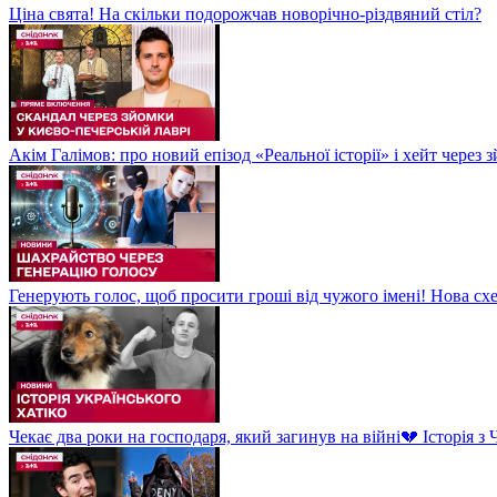
Ціна свята! На скільки подорожчав новорічно-різдвяний стіл?
Акім Галімов: про новий епізод «Реальної історії» і хейт через
Генерують голос, щоб просити гроші від чужого імені! Нова сх
Чекає два роки на господаря, який загинув на війні💔 Історія 