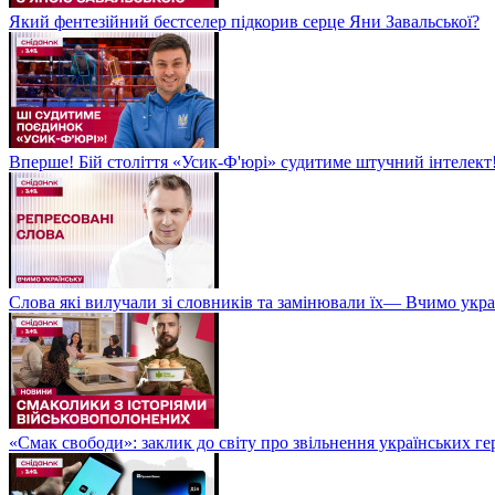
Який фентезійний бестселер підкорив серце Яни Завальської?
Вперше! Бій століття «Усик-Ф'юрі» судитиме штучний інтелект!
Слова які вилучали зі словників та замінювали їх— Вчимо укра
«Смак свободи»: заклик до світу про звільнення українських ге