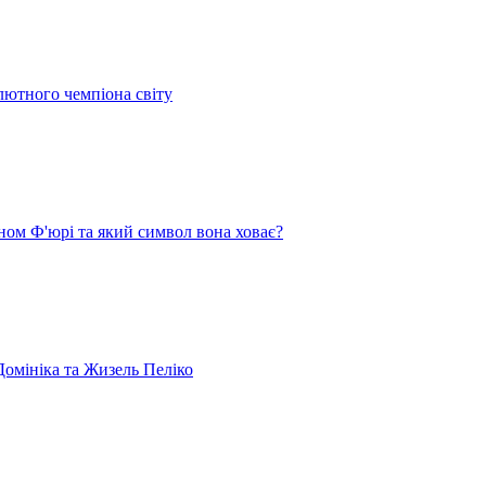
лютного чемпіона світу
ом Ф'юрі та який символ вона ховає?
омініка та Жизель Пеліко