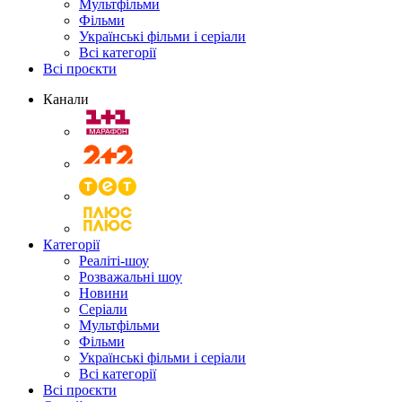
Мультфільми
Фільми
Українські фільми і серіали
Всі категорії
Всі проєкти
Канали
Категорії
Реаліті-шоу
Розважальні шоу
Новини
Серіали
Мультфільми
Фільми
Українські фільми і серіали
Всі категорії
Всі проєкти