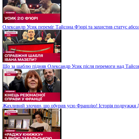
Олександр Усик переміг Тайсона Ф'юрі та захистив статус абсо
Що за шаблю підняв Олександр Усик після перемоги над Тайсон
Жахливий злочин, що обурив усю Францію! Історія подружжя Д