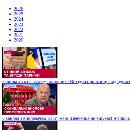
2026
2025
2024
2023
2022
2021
2020
Залишатись на зв'язку попри все! Вигідна пропозиція від одног
Скандал з викладачем КНУ імені Шевченка не вщухає! Чи звіл