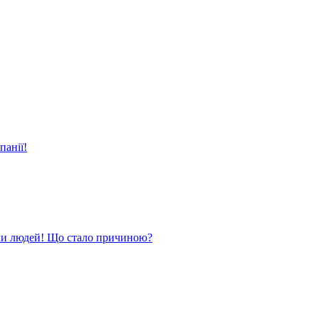
панії!
ли людей! Що стало причиною?