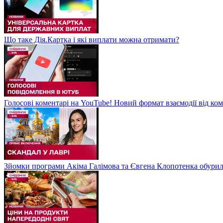
Що таке Дія.Картка і які виплати можна отримати?
Голосові коментарі на YouTube! Новий формат взаємодії від ком
Зйомки програми Акіма Галімова та Євгена Клопотенка обури