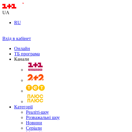
UA
RU
Вхід в кабінет
Онлайн
ТБ програма
Канали
Категорії
Реаліті-шоу
Розважальні шоу
Новини
Серіали