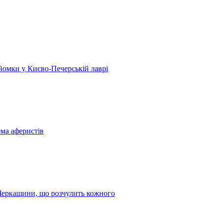
 зйомки у Києво-Печерській лаврі
ема аферистів
з Черкащини, що розчулить кожного