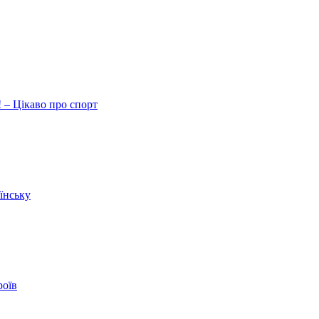
 – Цікаво про спорт
їнську
роїв