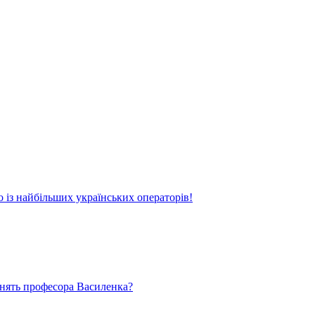
о із найбільших українських операторів!
ьнять професора Василенка?