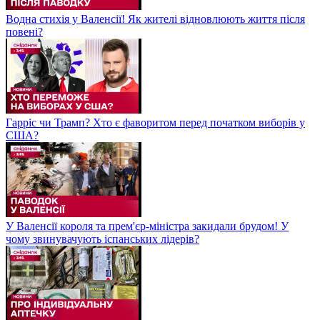
Водна стихія у Валенсії! Як жителі відновлюють життя після
повені?
Гарріс чи Трамп? Хто є фаворитом перед початком виборів у
США?
У Валенсії короля та прем'єр-міністра закидали брудом! У
чому звинувачують іспанських лідерів?