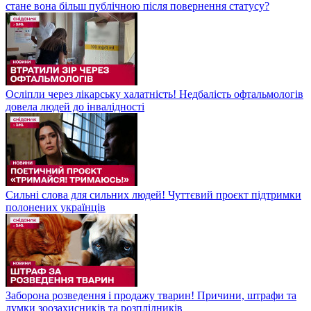
стане вона більш публічною після повернення статусу?
Осліпли через лікарську халатність! Недбалість офтальмологів
довела людей до інвалідності
Сильні слова для сильних людей! Чуттєвий проєкт підтримки
полонених українців
Заборона розведення і продажу тварин! Причини, штрафи та
думки зоозахисників та розплідників