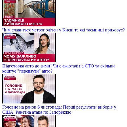
Чим славиться метрополітен у Києві та які таємниці приховує?
Підготовка авто до зими! Чи є ажіотаж на СТО та скільки
коштує "перевзути" авто?
Головне на ранок 6 листопада: Перші результати виборів у
США, Ракетна атака по Запоріжжю