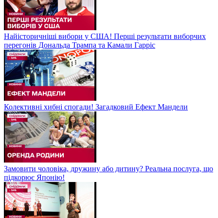
Найісторичніші вибори у США! Перші результати виборчих
перегонів Дональда Трампа та Камали Гарріс
Колективні хибні спогади! Загадковий Ефект Мандели
Замовити чоловіка, дружину або дитину? Реальна послуга, що
підкорює Японію!