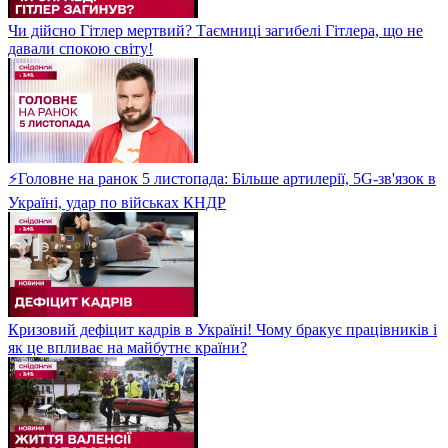
Чи дійсно Гітлер мертвий? Таємниці загибелі Гітлера, що не
давали спокою світу!
⚡Головне на ранок 5 листопада: Більше артилерії, 5G-зв'язок в
Україні, удар по військах КНДР
Кризовий дефіцит кадрів в Україні! Чому бракує працівників і
як це впливає на майбутнє країни?