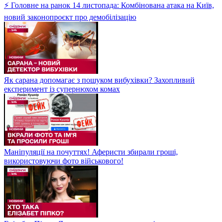
⚡ Головне на ранок 14 листопада: Комбінована атака на Київ,
новий законопроєкт про демобілізацію
Як сарана допомагає з пошуком вибухівки? Захопливий
експеримент із супернюхом комах
Маніпуляції на почуттях! Аферисти збирали гроші,
використовуючи фото військового!