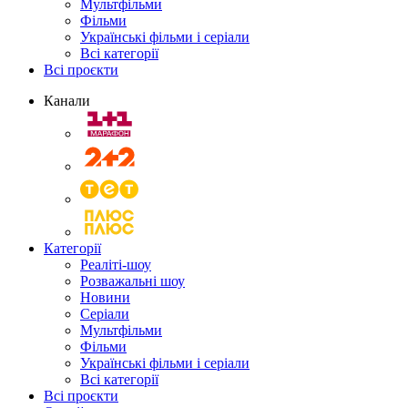
Мультфільми
Фільми
Українські фільми і серіали
Всі категорії
Всі проєкти
Канали
Категорії
Реаліті-шоу
Розважальні шоу
Новини
Серіали
Мультфільми
Фільми
Українські фільми і серіали
Всі категорії
Всі проєкти