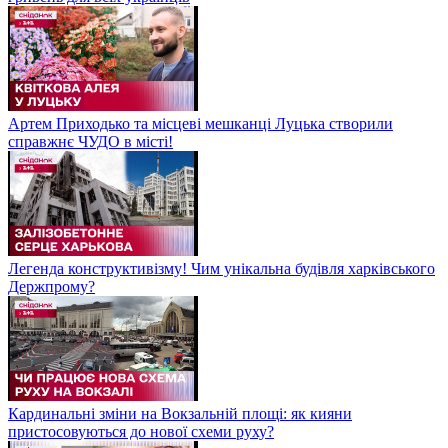
Артем Приходько та місцеві мешканці Луцька створили
справжнє ЧУДО в місті!
Легенда конструктивізму! Чим унікальна будівля харківського
Держпрому?
Кардинальні зміни на Вокзальній площі: як кияни
пристосовуються до нової схеми руху?