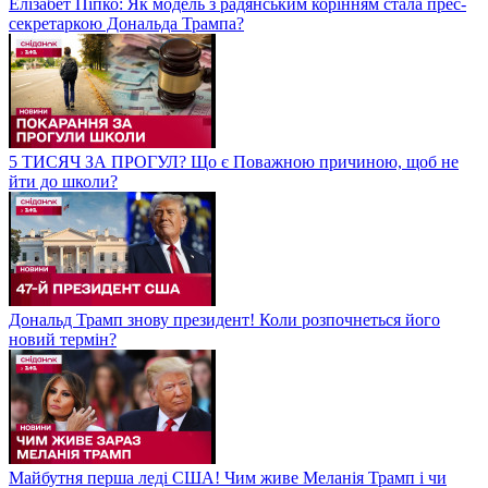
Елізабет Піпко: Як модель з радянським корінням стала прес-
секретаркою Дональда Трампа?
5 ТИСЯЧ ЗА ПРОГУЛ? Що є Поважною причиною, щоб не
йти до школи?
Дональд Трамп знову президент! Коли розпочнеться його
новий термін?
Майбутня перша леді США! Чим живе Меланія Трамп і чи