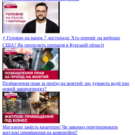
⚡ Головне на ранок 7 листопада: Хто переміг на виборах
США? Як проходить операція в Курській області
Позбавлення прав за проїзд на жовтий: що думають водії про
новий законопроєкт?
Магазини замість квартири! Чи законно перетворювати
житлові приміщення на комерційні?