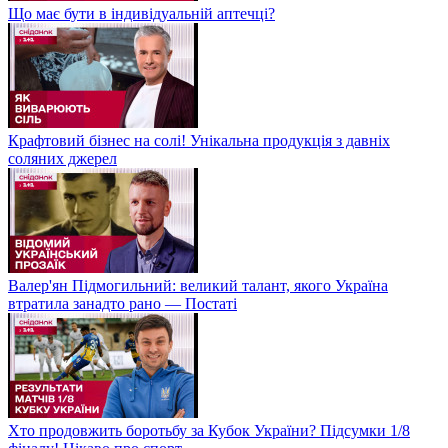
Що має бути в індивідуальній аптечці?
Крафтовий бізнес на солі! Унікальна продукція з давніх
соляних джерел
Валер'ян Підмогильний: великий талант, якого Україна
втратила занадто рано — Постаті
Хто продовжить боротьбу за Кубок України? Підсумки 1/8