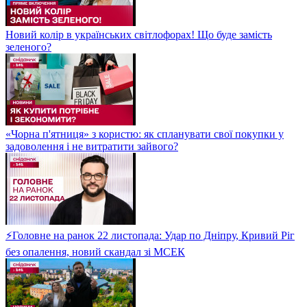
Новий колір в українських світлофорах! Що буде замість
зеленого?
«Чорна п'ятниця» з користю: як спланувати свої покупки у
задоволення і не витратити зайвого?
⚡Головне на ранок 22 листопада: Удар по Дніпру, Кривий Ріг
без опалення, новий скандал зі МСЕК