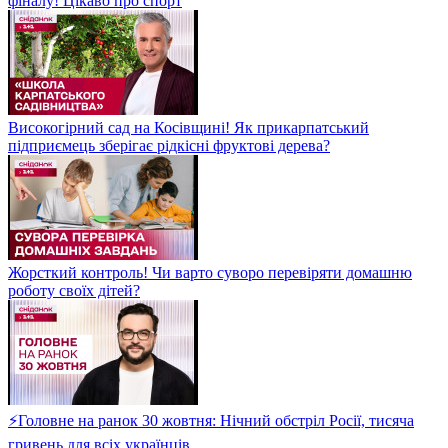
фіналу! Цікаво про спорт
Високогірний сад на Косівщині! Як прикарпатський
підприємець зберігає рідкісні фруктові дерева?
Жорсткий контроль! Чи варто суворо перевіряти домашню
роботу своїх дітей?
⚡Головне на ранок 30 жовтня: Нічний обстріл Росії, тисяча
гривень для всіх українців