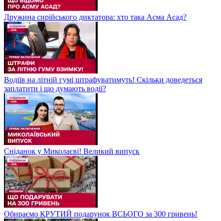
Дружина сирійського диктатора: хто така Асма Асад?
Водіїв на літній гумі штрафуватимуть! Скільки доведеться
заплатити і що думають водії?
Сніданок у Миколаєві! Великий випуск
Обираємо КРУТИЙ подарунок ВСЬОГО за 300 гривень!