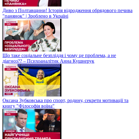
Диво з Полтавщини! Історія відродження обрядового печива
"панянок" | Зроблено в Україні
Що таке соціальне безпліддя і чому це проблема, а не
діагноз?? – Психоаналітик Анна Кушнерук
Оксана Зубковська про спорт, родину, секрети мотивації та
книгу "Філософія воїна"