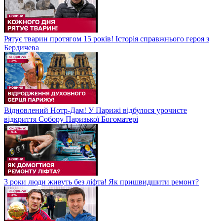
Рятує тварин протягом 15 років! Історія справжнього героя з
Бердичева
Відновлений Нотр-Дам! У Парижі відбулося урочисте
відкриття Собору Паризької Богоматері
3 роки люди живуть без ліфта! Як пришвидшити ремонт?