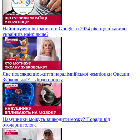
Найпопулярніші запити в Google за 2024 рік: що цікавило
українців найбільше?
Яке повсякденне життя паралімпійської чемпіонки Оксани
Зубковської? – Люди спорту
Навушники можуть зашкодити мозку? Поради від
отоларинголога