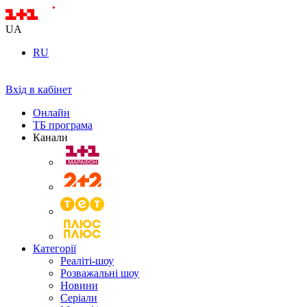
UA
RU
Вхід в кабінет
Онлайн
ТБ програма
Канали
Категорії
Реаліті-шоу
Розважальні шоу
Новини
Серіали