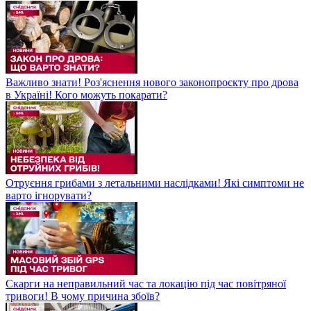
Важливо знати! Роз'яснення нового законопроєкту про дрова
в Україні! Кого можуть покарати?
Отруєння грибами з летальними наслідками! Які симптоми не
варто ігнорувати?
Скарги на неправильний час та локацію під час повітряної
тривоги! В чому причина збоїв?