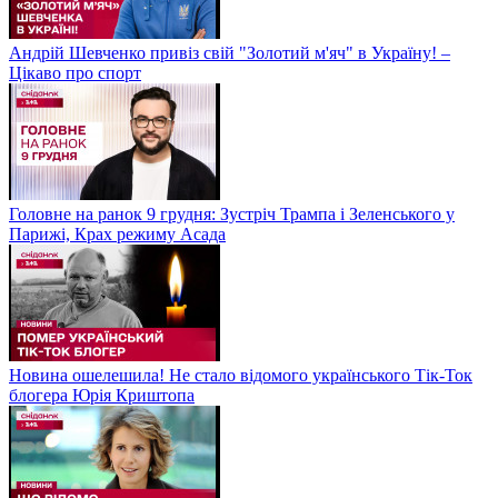
Андрій Шевченко привіз свій "Золотий м'яч" в Україну! –
Цікаво про спорт
Головне на ранок 9 грудня: Зустріч Трампа і Зеленського у
Парижі, Крах режиму Асада
Новина ошелешила! Не стало відомого українського Тік-Ток
блогера Юрія Криштопа