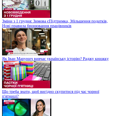
Зміни з 1 грудня: Зимова єПідтримка, Збільшення податків,
Нові правила бронювання працівників
Як Іван Марунич вивчає українську історію? Раджу книжку
Що треба знати, щоб вигідно скупитися під час чорної
п'ятниці?