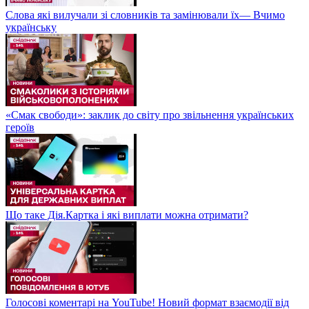
Слова які вилучали зі словників та замінювали їх— Вчимо
українську
«Смак свободи»: заклик до світу про звільнення українських
героїв
Що таке Дія.Картка і які виплати можна отримати?
Голосові коментарі на YouTube! Новий формат взаємодії від