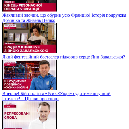
Жахливий злочин, що обурив усю Францію! Історія подружжя
Домініка та Жизель Пеліко
Який фентезійний бестселер підкорив серце Яни Завальської?
Вперше! Бій століття «Усик-Ф'юрі» судитиме штучний
інтелект! – Цікаво про спорт