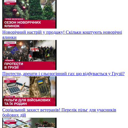
Новорічний настрій у продажу! Скільки коштують новорічні
ялинки
Протести, арешти і сльозогінний газ: що відбувається у Грузії?
Соціальний захист ветеранів! Перелік пільг для учасників
бойових дій