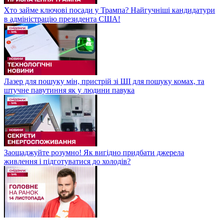
Хто займе ключові посади у Трампа? Найгучніші кандидатури
в адміністрацію президента США!
Лазер для пошуку мін, пристрій зі ШІ для пошуку комах, та
штучне павутиння як у людини павука
Заощаджуйте розумно! Як вигідно придбати джерела
живлення і підготуватися до холодів?