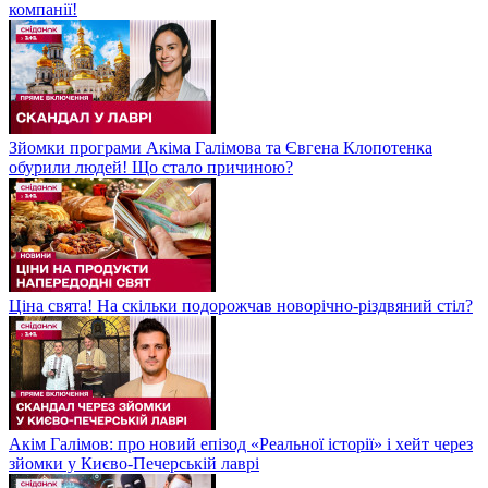
компанії!
Зйомки програми Акіма Галімова та Євгена Клопотенка
обурили людей! Що стало причиною?
Ціна свята! На скільки подорожчав новорічно-різдвяний стіл?
Акім Галімов: про новий епізод «Реальної історії» і хейт через
зйомки у Києво-Печерській лаврі