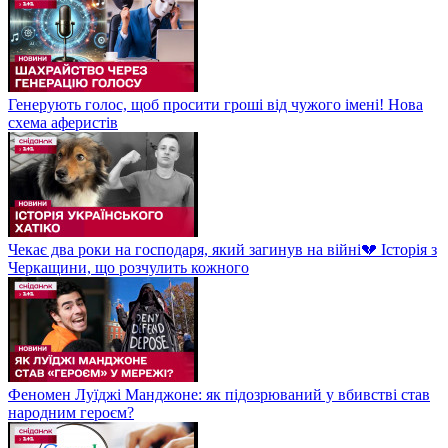
Генерують голос, щоб просити гроші від чужого імені! Нова
схема аферистів
Чекає два роки на господаря, який загинув на війні💔 Історія з
Черкащини, що розчулить кожного
Феномен Луїджі Манджоне: як підозрюваний у вбивстві став
народним героєм?