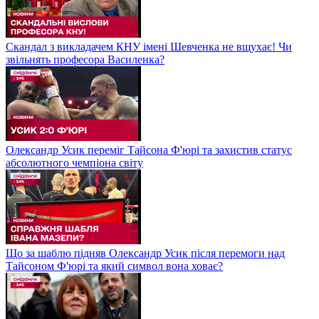
Скандал з викладачем КНУ імені Шевченка не вщухає! Чи
звільнять професора Василенка?
Олександр Усик переміг Тайсона Ф'юрі та захистив статус
абсолютного чемпіона світу
Що за шаблю підняв Олександр Усик після перемоги над
Тайсоном Ф'юрі та який символ вона ховає?