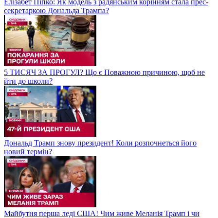
Елізабет Піпко: Як модель з радянським корінням стала прес-
секретаркою Дональда Трампа?
5 ТИСЯЧ ЗА ПРОГУЛ? Що є Поважною причиною, щоб не
йти до школи?
Дональд Трамп знову президент! Коли розпочнеться його
новий термін?
Майбутня перша леді США! Чим живе Меланія Трамп і чи