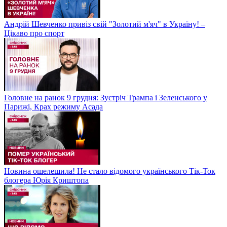
Андрій Шевченко привіз свій "Золотий м'яч" в Україну! –
Цікаво про спорт
Головне на ранок 9 грудня: Зустріч Трампа і Зеленського у
Парижі, Крах режиму Асада
Новина ошелешила! Не стало відомого українського Тік-Ток
блогера Юрія Криштопа