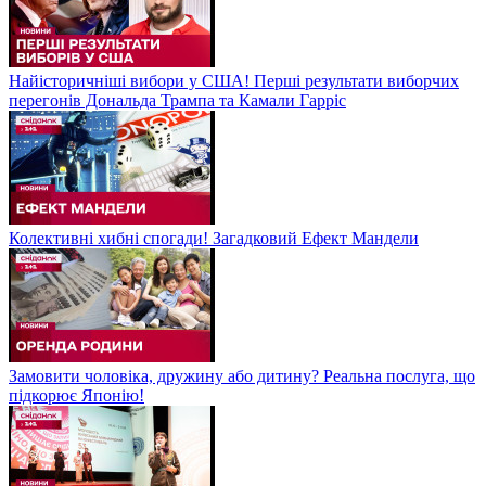
Найісторичніші вибори у США! Перші результати виборчих
перегонів Дональда Трампа та Камали Гарріс
Колективні хибні спогади! Загадковий Ефект Мандели
Замовити чоловіка, дружину або дитину? Реальна послуга, що
підкорює Японію!