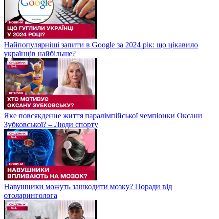
Найпопулярніші запити в Google за 2024 рік: що цікавило
українців найбільше?
Яке повсякденне життя паралімпійської чемпіонки Оксани
Зубковської? – Люди спорту
Навушники можуть зашкодити мозку? Поради від
отоларинголога