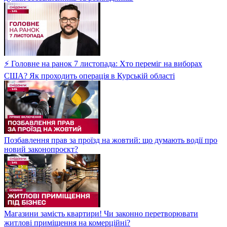
⚡ Головне на ранок 7 листопада: Хто переміг на виборах
США? Як проходить операція в Курській області
Позбавлення прав за проїзд на жовтий: що думають водії про
новий законопроєкт?
Магазини замість квартири! Чи законно перетворювати
житлові приміщення на комерційні?