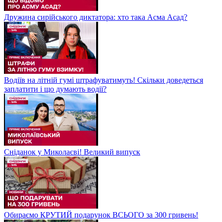
Дружина сирійського диктатора: хто така Асма Асад?
Водіїв на літній гумі штрафуватимуть! Скільки доведеться
заплатити і що думають водії?
Сніданок у Миколаєві! Великий випуск
Обираємо КРУТИЙ подарунок ВСЬОГО за 300 гривень!