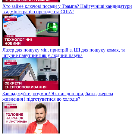
Хто займе ключові посади у Трампа? Найгучніші кандидатури
в адміністрацію президента США!
Лазер для пошуку мін, пристрій зі ШІ для пошуку комах, та
штучне павутиння як у людини павука
Заощаджуйте розумно! Як вигідно придбати джерела
живлення і підготуватися до холодів?