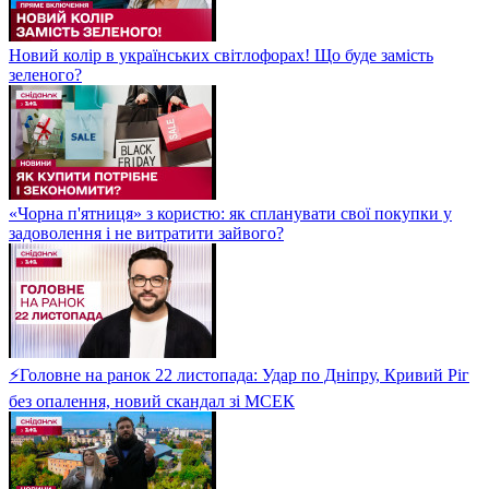
Новий колір в українських світлофорах! Що буде замість
зеленого?
«Чорна п'ятниця» з користю: як спланувати свої покупки у
задоволення і не витратити зайвого?
⚡Головне на ранок 22 листопада: Удар по Дніпру, Кривий Ріг
без опалення, новий скандал зі МСЕК