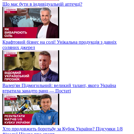
Що має бути в індивідуальній аптечці?
Крафтовий бізнес на солі! Унікальна продукція з давніх
соляних джерел
Валер'ян Підмогильний: великий талант, якого Україна
втратила занадто рано — Постаті
Хто продовжить боротьбу за Кубок України? Підсумки 1/8