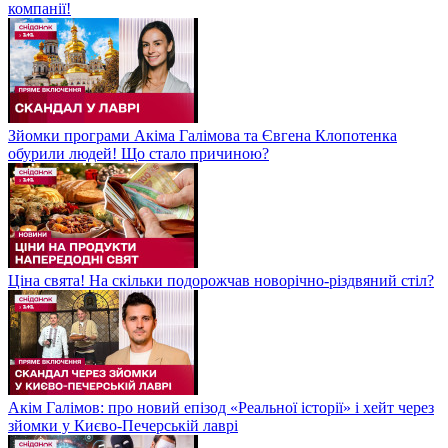
компанії!
Зйомки програми Акіма Галімова та Євгена Клопотенка
обурили людей! Що стало причиною?
Ціна свята! На скільки подорожчав новорічно-різдвяний стіл?
Акім Галімов: про новий епізод «Реальної історії» і хейт через
зйомки у Києво-Печерській лаврі