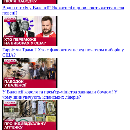
Водна стихія у Валенсії! Як жителі відновлюють життя після
повені?
Гарріс чи Трамп? Хто є фаворитом перед початком виборів у
США?
У Валенсії короля та прем'єр-міністра закидали брудом! У
чому звинувачують іспанських лідерів?