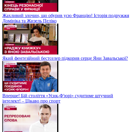
Жахливий злочин, що обурив усю Францію! Історія подружжя
Домініка та Жизель Пеліко
Який фентезійний бестселер підкорив серце Яни Завальської?
Вперше! Бій століття «Усик-Ф'юрі» судитиме штучний
інтелект! – Цікаво про спорт