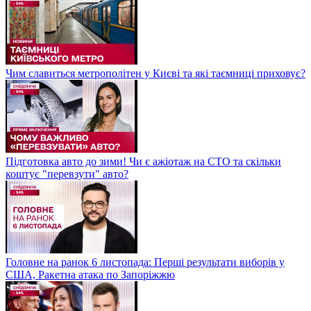
Чим славиться метрополітен у Києві та які таємниці приховує?
Підготовка авто до зими! Чи є ажіотаж на СТО та скільки
коштує "перевзути" авто?
Головне на ранок 6 листопада: Перші результати виборів у
США, Ракетна атака по Запоріжжю