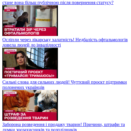
стане вона більш публічною після повернення статусу?
Осліпли через лікарську халатність! Недбалість офтальмологів
довела людей до інвалідності
Сильні слова для сильних людей! Чуттєвий проєкт підтримки
полонених українців
Заборона розведення і продажу тварин! Причини, штрафи та
думки зоозахисників та розплідників