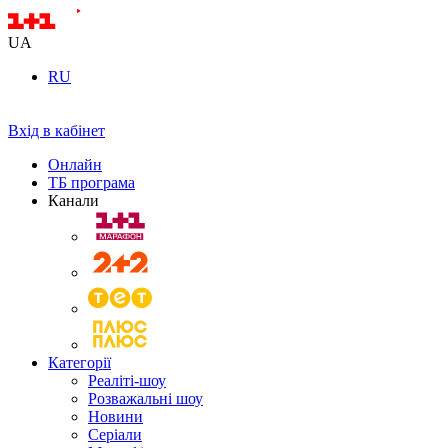
UA
RU
Вхід в кабінет
Онлайн
ТБ програма
Канали
Категорії
Реаліті-шоу
Розважальні шоу
Новини
Серіали