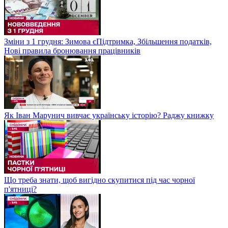
Зміни з 1 грудня: Зимова єПідтримка, Збільшення податків,
Нові правила бронювання працівників
Як Іван Марунич вивчає українську історію? Раджу книжку
Що треба знати, щоб вигідно скупитися під час чорної
п'ятниці?