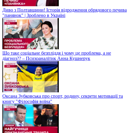
Диво з Полтавщини! Історія відродження обрядового печива
"панянок" | Зроблено в Україні
Що таке соціальне безпліддя і чому це проблема, а не
діагноз?? – Психоаналітик Анна Кушнерук
Оксана Зубковська про спорт, родину, секрети мотивації та
книгу "Філософія воїна"