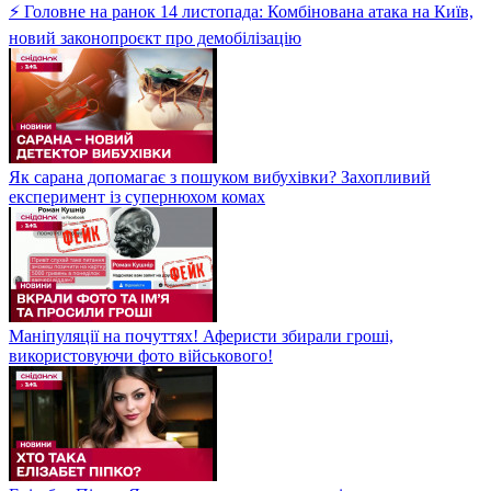
⚡ Головне на ранок 14 листопада: Комбінована атака на Київ,
новий законопроєкт про демобілізацію
Як сарана допомагає з пошуком вибухівки? Захопливий
експеримент із супернюхом комах
Маніпуляції на почуттях! Аферисти збирали гроші,
використовуючи фото військового!