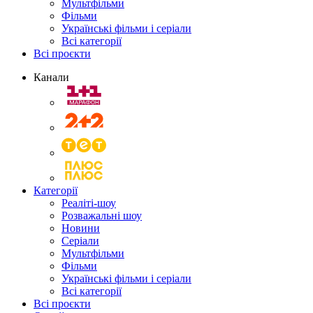
Мультфільми
Фільми
Українські фільми і серіали
Всі категорії
Всі проєкти
Канали
Категорії
Реаліті-шоу
Розважальні шоу
Новини
Серіали
Мультфільми
Фільми
Українські фільми і серіали
Всі категорії
Всі проєкти