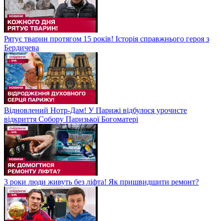
Рятує тварин протягом 15 років! Історія справжнього героя з
Бердичева
Відновлений Нотр-Дам! У Парижі відбулося урочисте
відкриття Собору Паризької Богоматері
3 роки люди живуть без ліфта! Як пришвидшити ремонт?