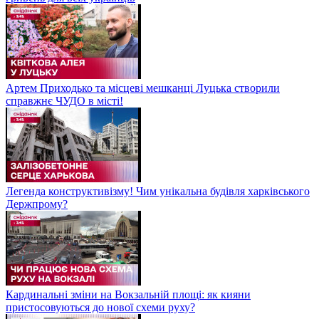
Артем Приходько та місцеві мешканці Луцька створили
справжнє ЧУДО в місті!
Легенда конструктивізму! Чим унікальна будівля харківського
Держпрому?
Кардинальні зміни на Вокзальній площі: як кияни
пристосовуються до нової схеми руху?