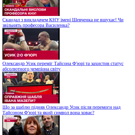
Скандал з викладачем КНУ імені Шевченка не вщухає! Чи
звільнять професора Василенка?
Олександр Усик переміг Тайсона Ф'юрі та захистив статус
абсолютного чемпіона світу
Що за шаблю підняв Олександр Усик після перемоги над
Тайсоном Ф'юрі та який символ вона ховає?