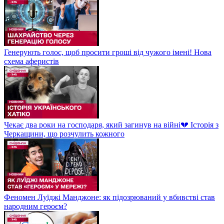
Генерують голос, щоб просити гроші від чужого імені! Нова
схема аферистів
Чекає два роки на господаря, який загинув на війні💔 Історія з
Черкащини, що розчулить кожного
Феномен Луїджі Манджоне: як підозрюваний у вбивстві став
народним героєм?