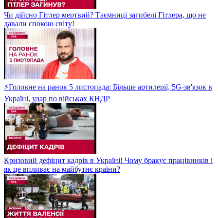
Чи дійсно Гітлер мертвий? Таємниці загибелі Гітлера, що не
давали спокою світу!
⚡Головне на ранок 5 листопада: Більше артилерії, 5G-зв'язок в
Україні, удар по військах КНДР
Кризовий дефіцит кадрів в Україні! Чому бракує працівників і
як це впливає на майбутнє країни?