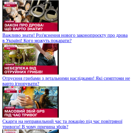
Важливо знати! Роз'яснення нового законопроєкту про дрова
в Україні! Кого можуть покарати?
Отруєння грибами з летальними наслідками! Які симптоми не
варто ігнорувати?
Скарги на неправильний час та локацію під час повітряної
тривоги! В чому причина збоїв?