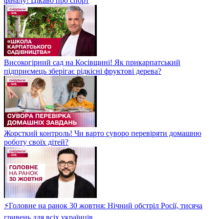
фіналу! Цікаво про спорт
Високогірний сад на Косівщині! Як прикарпатський
підприємець зберігає рідкісні фруктові дерева?
Жорсткий контроль! Чи варто суворо перевіряти домашню
роботу своїх дітей?
⚡Головне на ранок 30 жовтня: Нічний обстріл Росії, тисяча
гривень для всіх українців