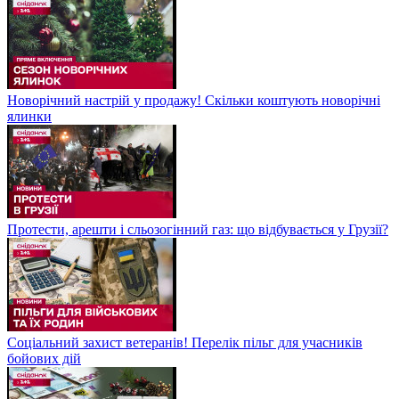
Новорічний настрій у продажу! Скільки коштують новорічні
ялинки
Протести, арешти і сльозогінний газ: що відбувається у Грузії?
Соціальний захист ветеранів! Перелік пільг для учасників
бойових дій