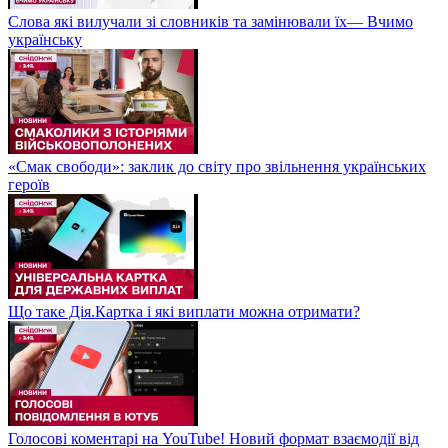
Слова які вилучали зі словників та замінювали їх— Вчимо
українську
«Смак свободи»: заклик до світу про звільнення українських
героїв
Що таке Дія.Картка і які виплати можна отримати?
Голосові коментарі на YouTube! Новий формат взаємодії від