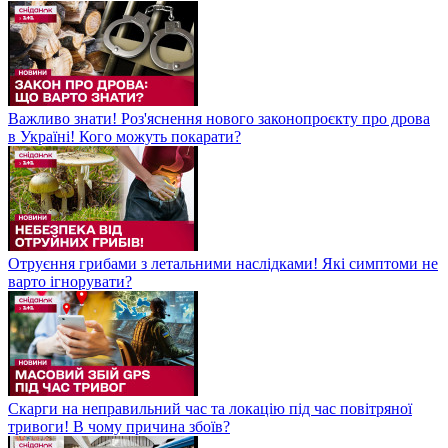
Важливо знати! Роз'яснення нового законопроєкту про дрова
в Україні! Кого можуть покарати?
Отруєння грибами з летальними наслідками! Які симптоми не
варто ігнорувати?
Скарги на неправильний час та локацію під час повітряної
тривоги! В чому причина збоїв?