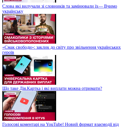
Слова які вилучали зі словників та замінювали їх— Вчимо
українську
«Смак свободи»: заклик до світу про звільнення українських
героїв
Що таке Дія.Картка і які виплати можна отримати?
Голосові коментарі на YouTube! Новий формат взаємодії від