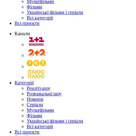
Мультфільми
Фільми
Українські фільми і серіали
Всі категорії
Всі проєкти
Канали
Категорії
Реаліті-шоу
Розважальні шоу
Новини
Серіали
Мультфільми
Фільми
Українські фільми і серіали
Всі категорії
Всі проєкти