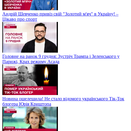
Андрій Шевченко привіз свій "Золотий м'яч" в Україну! –
Цікаво про спорт
Головне на ранок 9 грудня: Зустріч Трампа і Зеленського у
Парижі, Крах режиму Асада
Новина ошелешила! Не стало відомого українського Тік-Ток
блогера Юрія Криштопа