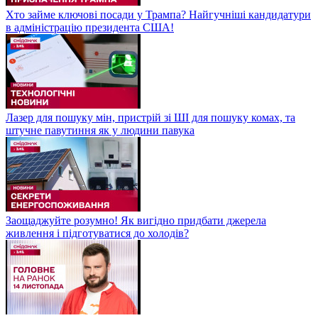
Хто займе ключові посади у Трампа? Найгучніші кандидатури
в адміністрацію президента США!
Лазер для пошуку мін, пристрій зі ШІ для пошуку комах, та
штучне павутиння як у людини павука
Заощаджуйте розумно! Як вигідно придбати джерела
живлення і підготуватися до холодів?