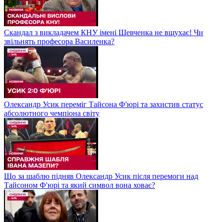
Скандал з викладачем КНУ імені Шевченка не вщухає! Чи
звільнять професора Василенка?
Олександр Усик переміг Тайсона Ф'юрі та захистив статус
абсолютного чемпіона світу
Що за шаблю підняв Олександр Усик після перемоги над
Тайсоном Ф'юрі та який символ вона ховає?