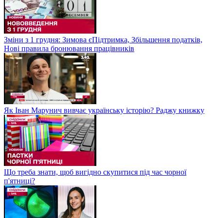
Зміни з 1 грудня: Зимова єПідтримка, Збільшення податків,
Нові правила бронювання працівників
Як Іван Марунич вивчає українську історію? Раджу книжку
Що треба знати, щоб вигідно скупитися під час чорної
п'ятниці?