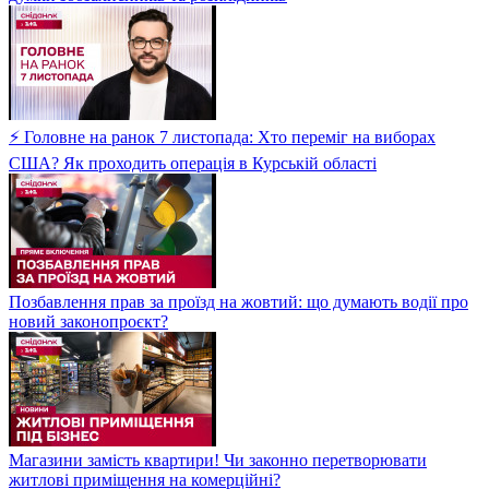
⚡ Головне на ранок 7 листопада: Хто переміг на виборах
США? Як проходить операція в Курській області
Позбавлення прав за проїзд на жовтий: що думають водії про
новий законопроєкт?
Магазини замість квартири! Чи законно перетворювати
житлові приміщення на комерційні?