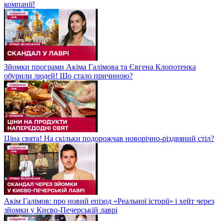
компанії!
Зйомки програми Акіма Галімова та Євгена Клопотенка
обурили людей! Що стало причиною?
Ціна свята! На скільки подорожчав новорічно-різдвяний стіл?
Акім Галімов: про новий епізод «Реальної історії» і хейт через
зйомки у Києво-Печерській лаврі