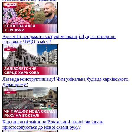
Артем Приходько та місцеві мешканці Луцька створили
справжнє ЧУДО в місті!
Легенда конструктивізму! Чим унікальна будівля харківського
Держпрому?
Кардинальні зміни на Вокзальній площі: як кияни
пристосовуються до нової схеми руху?