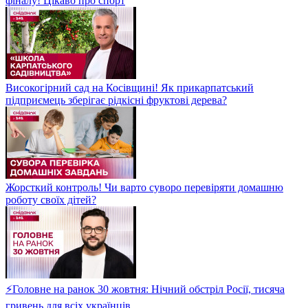
фіналу! Цікаво про спорт
Високогірний сад на Косівщині! Як прикарпатський
підприємець зберігає рідкісні фруктові дерева?
Жорсткий контроль! Чи варто суворо перевіряти домашню
роботу своїх дітей?
⚡Головне на ранок 30 жовтня: Нічний обстріл Росії, тисяча
гривень для всіх українців