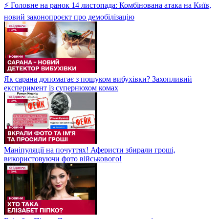
⚡ Головне на ранок 14 листопада: Комбінована атака на Київ,
новий законопроєкт про демобілізацію
Як сарана допомагає з пошуком вибухівки? Захопливий
експеримент із супернюхом комах
Маніпуляції на почуттях! Аферисти збирали гроші,
використовуючи фото військового!