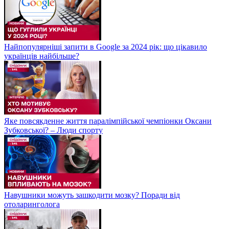
Найпопулярніші запити в Google за 2024 рік: що цікавило
українців найбільше?
Яке повсякденне життя паралімпійської чемпіонки Оксани
Зубковської? – Люди спорту
Навушники можуть зашкодити мозку? Поради від
отоларинголога