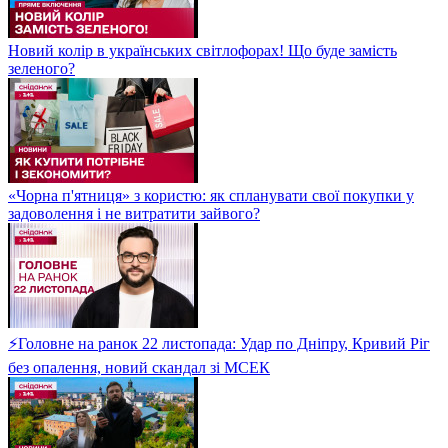
Новий колір в українських світлофорах! Що буде замість
зеленого?
«Чорна п'ятниця» з користю: як спланувати свої покупки у
задоволення і не витратити зайвого?
⚡Головне на ранок 22 листопада: Удар по Дніпру, Кривий Ріг
без опалення, новий скандал зі МСЕК