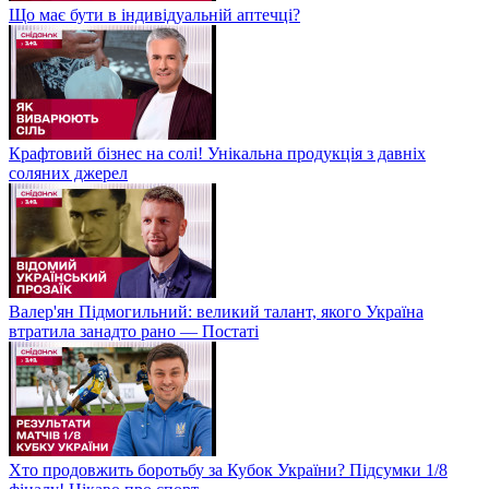
Що має бути в індивідуальній аптечці?
Крафтовий бізнес на солі! Унікальна продукція з давніх
соляних джерел
Валер'ян Підмогильний: великий талант, якого Україна
втратила занадто рано — Постаті
Хто продовжить боротьбу за Кубок України? Підсумки 1/8