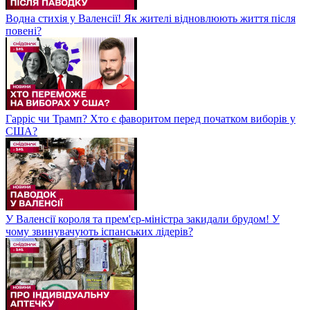
Водна стихія у Валенсії! Як жителі відновлюють життя після
повені?
Гарріс чи Трамп? Хто є фаворитом перед початком виборів у
США?
У Валенсії короля та прем'єр-міністра закидали брудом! У
чому звинувачують іспанських лідерів?