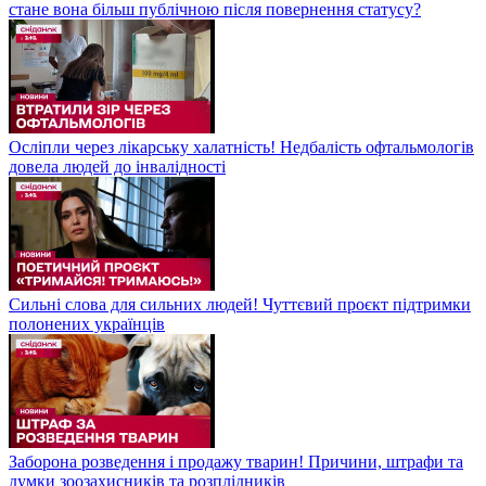
стане вона більш публічною після повернення статусу?
Осліпли через лікарську халатність! Недбалість офтальмологів
довела людей до інвалідності
Сильні слова для сильних людей! Чуттєвий проєкт підтримки
полонених українців
Заборона розведення і продажу тварин! Причини, штрафи та
думки зоозахисників та розплідників