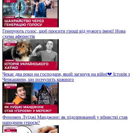
Генерують голос, щоб просити гроші від чужого імені! Нова
схема аферистів
Чекає два роки на господаря, який загинув на війні💔 Історія з
Черкащини, що розчулить кожного
Феномен Луїджі Манджоне: як підозрюваний у вбивстві став
народним героєм?