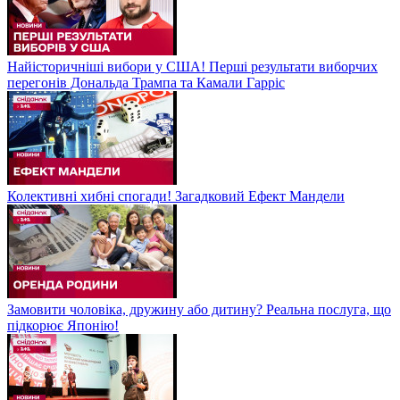
Найісторичніші вибори у США! Перші результати виборчих
перегонів Дональда Трампа та Камали Гарріс
Колективні хибні спогади! Загадковий Ефект Мандели
Замовити чоловіка, дружину або дитину? Реальна послуга, що
підкорює Японію!