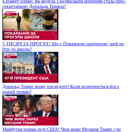
Елізабет Піпко: Як модель з радянським корінням стала прес-
секретаркою Дональда Трампа?
5 ТИСЯЧ ЗА ПРОГУЛ? Що є Поважною причиною, щоб не
йти до школи?
Дональд Трамп знову президент! Коли розпочнеться його
новий термін?
Майбутня перша леді США! Чим живе Меланія Трамп і чи