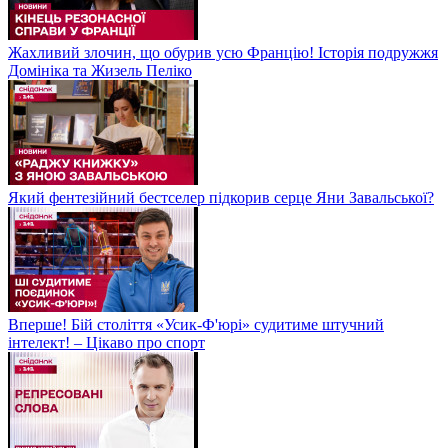
Жахливий злочин, що обурив усю Францію! Історія подружжя
Домініка та Жизель Пеліко
Який фентезійний бестселер підкорив серце Яни Завальської?
Вперше! Бій століття «Усик-Ф'юрі» судитиме штучний
інтелект! – Цікаво про спорт