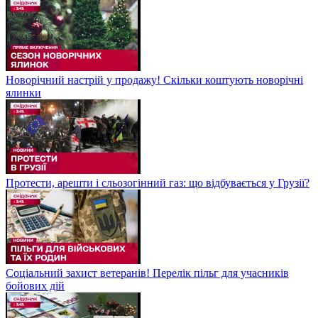
Новорічний настрій у продажу! Скільки коштують новорічні
ялинки
Протести, арешти і сльозогінний газ: що відбувається у Грузії?
Соціальний захист ветеранів! Перелік пільг для учасників
бойових дій