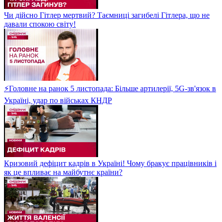
Чи дійсно Гітлер мертвий? Таємниці загибелі Гітлера, що не
давали спокою світу!
⚡Головне на ранок 5 листопада: Більше артилерії, 5G-зв'язок в
Україні, удар по військах КНДР
Кризовий дефіцит кадрів в Україні! Чому бракує працівників і
як це впливає на майбутнє країни?