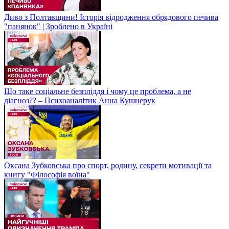
Диво з Полтавщини! Історія відродження обрядового печива
"панянок" | Зроблено в Україні
Що таке соціальне безпліддя і чому це проблема, а не
діагноз?? – Психоаналітик Анна Кушнерук
Оксана Зубковська про спорт, родину, секрети мотивації та
книгу "Філософія воїна"