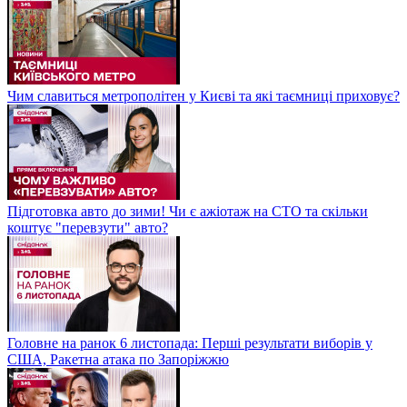
Чим славиться метрополітен у Києві та які таємниці приховує?
Підготовка авто до зими! Чи є ажіотаж на СТО та скільки
коштує "перевзути" авто?
Головне на ранок 6 листопада: Перші результати виборів у
США, Ракетна атака по Запоріжжю