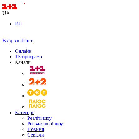
UA
RU
Вхід в кабінет
Онлайн
ТБ програма
Канали
Категорії
Реаліті-шоу
Розважальні шоу
Новини
Серіали