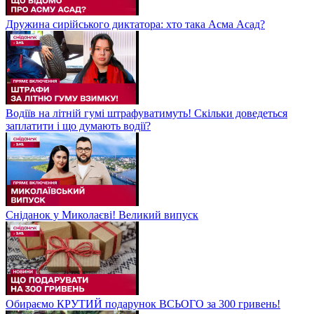
Дружина сирійського диктатора: хто така Асма Асад?
Водіїв на літній гумі штрафуватимуть! Скільки доведеться
заплатити і що думають водії?
Сніданок у Миколаєві! Великий випуск
Обираємо КРУТИЙ подарунок ВСЬОГО за 300 гривень!