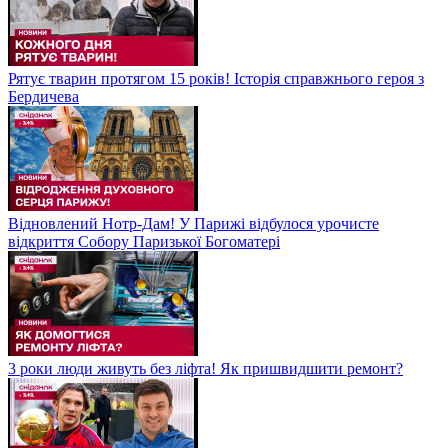
Рятує тварин протягом 15 років! Історія справжнього героя з
Бердичева
Відновлений Нотр-Дам! У Парижі відбулося урочисте
відкриття Собору Паризької Богоматері
3 роки люди живуть без ліфта! Як пришвидшити ремонт?