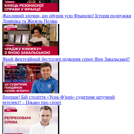
Жахливий злочин, що обурив усю Францію! Історія подружжя
Домініка та Жизель Пеліко
Який фентезійний бестселер підкорив серце Яни Завальської?
Вперше! Бій століття «Усик-Ф'юрі» судитиме штучний
інтелект! – Цікаво про спорт