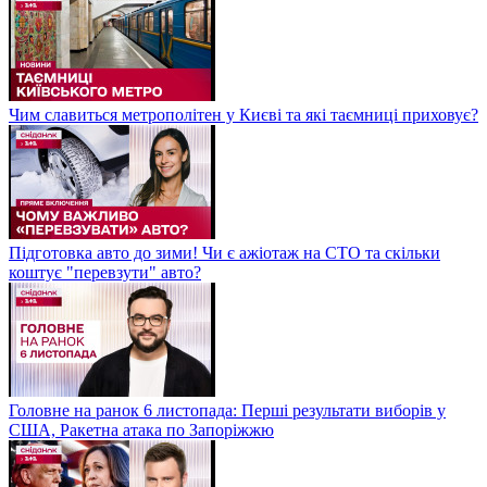
Чим славиться метрополітен у Києві та які таємниці приховує?
Підготовка авто до зими! Чи є ажіотаж на СТО та скільки
коштує "перевзути" авто?
Головне на ранок 6 листопада: Перші результати виборів у
США, Ракетна атака по Запоріжжю