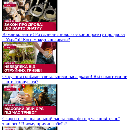
Важливо знати! Роз'яснення нового законопроєкту про дрова
в Україні! Кого можуть покарати?
Отруєння грибами з летальними наслідками! Які симптоми не
варто ігнорувати?
Скарги на неправильний час та локацію під час повітряної
тривоги! В чому причина збоїв?