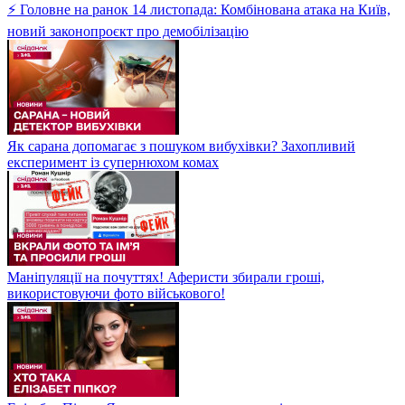
⚡ Головне на ранок 14 листопада: Комбінована атака на Київ,
новий законопроєкт про демобілізацію
Як сарана допомагає з пошуком вибухівки? Захопливий
експеримент із супернюхом комах
Маніпуляції на почуттях! Аферисти збирали гроші,
використовуючи фото військового!