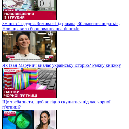
Зміни з 1 грудня: Зимова єПідтримка, Збільшення податків,
Нові правила бронювання працівників
Як Іван Марунич вивчає українську історію? Раджу книжку
Що треба знати, щоб вигідно скупитися під час чорної
п'ятниці?