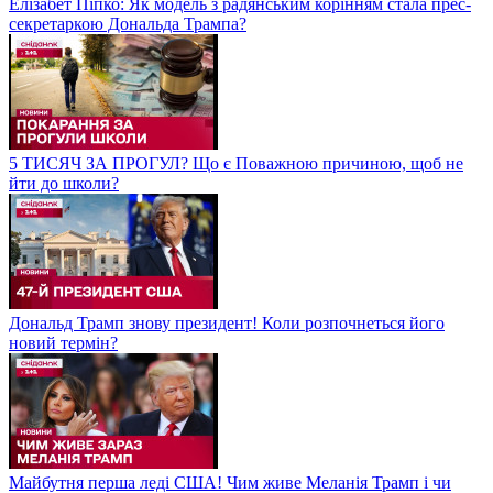
Елізабет Піпко: Як модель з радянським корінням стала прес-
секретаркою Дональда Трампа?
5 ТИСЯЧ ЗА ПРОГУЛ? Що є Поважною причиною, щоб не
йти до школи?
Дональд Трамп знову президент! Коли розпочнеться його
новий термін?
Майбутня перша леді США! Чим живе Меланія Трамп і чи