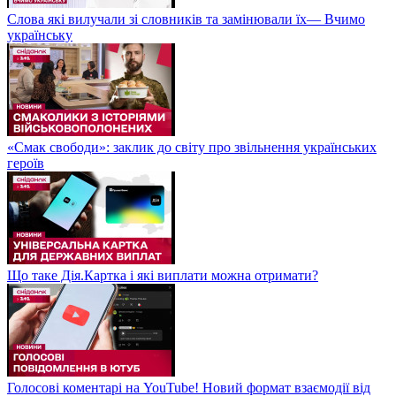
Слова які вилучали зі словників та замінювали їх— Вчимо
українську
«Смак свободи»: заклик до світу про звільнення українських
героїв
Що таке Дія.Картка і які виплати можна отримати?
Голосові коментарі на YouTube! Новий формат взаємодії від