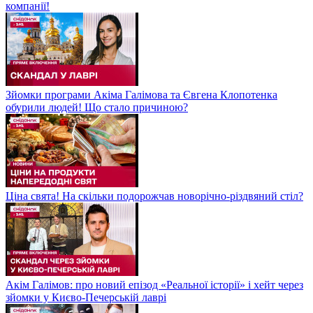
компанії!
Зйомки програми Акіма Галімова та Євгена Клопотенка
обурили людей! Що стало причиною?
Ціна свята! На скільки подорожчав новорічно-різдвяний стіл?
Акім Галімов: про новий епізод «Реальної історії» і хейт через
зйомки у Києво-Печерській лаврі