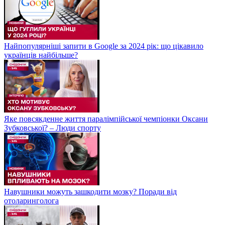
Найпопулярніші запити в Google за 2024 рік: що цікавило
українців найбільше?
Яке повсякденне життя паралімпійської чемпіонки Оксани
Зубковської? – Люди спорту
Навушники можуть зашкодити мозку? Поради від
отоларинголога