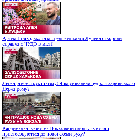
Артем Приходько та місцеві мешканці Луцька створили
справжнє ЧУДО в місті!
Легенда конструктивізму! Чим унікальна будівля харківського
Держпрому?
Кардинальні зміни на Вокзальній площі: як кияни
пристосовуються до нової схеми руху?