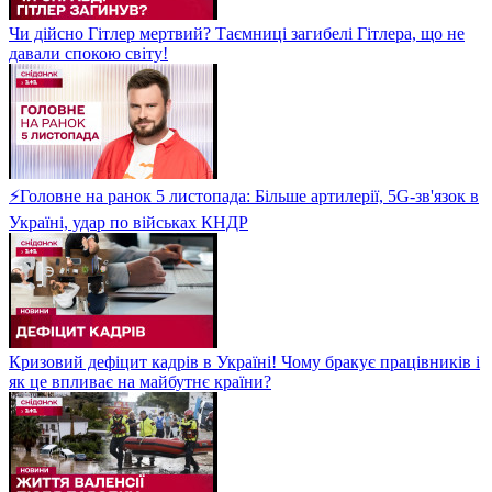
Чи дійсно Гітлер мертвий? Таємниці загибелі Гітлера, що не
давали спокою світу!
⚡Головне на ранок 5 листопада: Більше артилерії, 5G-зв'язок в
Україні, удар по військах КНДР
Кризовий дефіцит кадрів в Україні! Чому бракує працівників і
як це впливає на майбутнє країни?