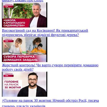
фіналу! Цікаво про спорт
Високогірний сад на Косівщині! Як прикарпатський
підприємець зберігає рідкісні фруктові дерева?
Жорсткий контроль! Чи варто суворо перевіряти домашню
роботу своїх дітей?
⚡Головне на ранок 30 жовтня: Нічний обстріл Росії, тисяча
гривень для всіх українців