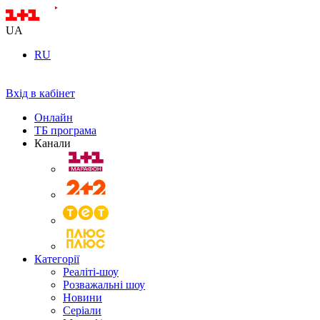
UA
RU
Вхід в кабінет
Онлайн
ТБ програма
Канали
Категорії
Реаліті-шоу
Розважальні шоу
Новини
Серіали