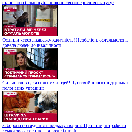
стане вона більш публічною після повернення статусу?
Осліпли через лікарську халатність! Недбалість офтальмологів
довела людей до інвалідності
Сильні слова для сильних людей! Чуттєвий проєкт підтримки
полонених українців
Заборона розведення і продажу тварин! Причини, штрафи та
думки зоозахисників та розплідників