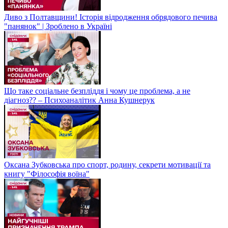
Диво з Полтавщини! Історія відродження обрядового печива
"панянок" | Зроблено в Україні
Що таке соціальне безпліддя і чому це проблема, а не
діагноз?? – Психоаналітик Анна Кушнерук
Оксана Зубковська про спорт, родину, секрети мотивації та
книгу "Філософія воїна"