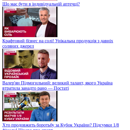
Що має бути в індивідуальній аптечці?
Крафтовий бізнес на солі! Унікальна продукція з давніх
соляних джерел
Валер'ян Підмогильний: великий талант, якого Україна
втратила занадто рано — Постаті
Хто продовжить боротьбу за Кубок України? Підсумки 1/8