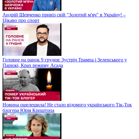
Андрій Шевченко привіз свій "Золотий м'яч" в Україну! –
Цікаво про спорт
Головне на ранок 9 грудня: Зустріч Трампа і Зеленського у
Парижі, Крах режиму Асада
Новина ошелешила! Не стало відомого українського Тік-Ток
блогера Юрія Криштопа