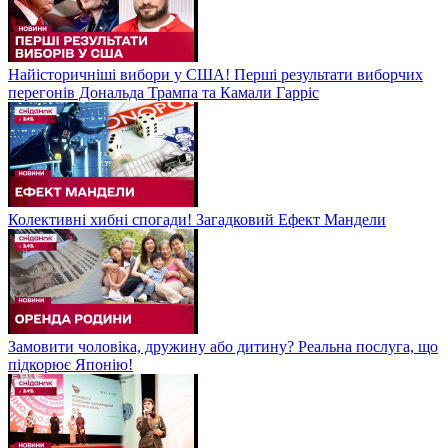
Найісторичніші вибори у США! Перші результати виборчих
перегонів Дональда Трампа та Камали Гарріс
Колективні хибні спогади! Загадковий Ефект Мандели
Замовити чоловіка, дружину або дитину? Реальна послуга, що
підкорює Японію!