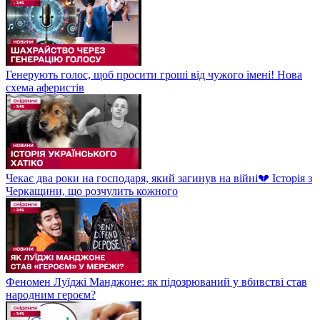
Генерують голос, щоб просити гроші від чужого імені! Нова
схема аферистів
Чекає два роки на господаря, який загинув на війні💔 Історія з
Черкащини, що розчулить кожного
Феномен Луїджі Манджоне: як підозрюваний у вбивстві став
народним героєм?