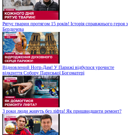
Рятує тварин протягом 15 років! Історія справжнього героя з
Бердичева
Відновлений Нотр-Дам! У Парижі відбулося урочисте
відкриття Собору Паризької Богоматері
3 роки люди живуть без ліфта! Як пришвидшити ремонт?