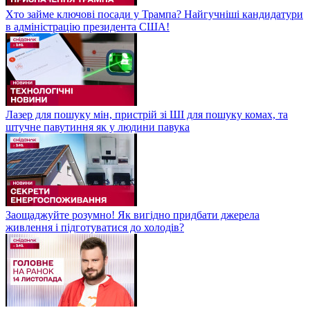
Хто займе ключові посади у Трампа? Найгучніші кандидатури
в адміністрацію президента США!
Лазер для пошуку мін, пристрій зі ШІ для пошуку комах, та
штучне павутиння як у людини павука
Заощаджуйте розумно! Як вигідно придбати джерела
живлення і підготуватися до холодів?