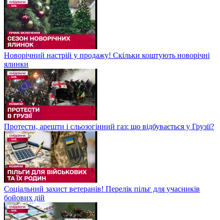
Новорічний настрій у продажу! Скільки коштують новорічні
ялинки
Протести, арешти і сльозогінний газ: що відбувається у Грузії?
Соціальний захист ветеранів! Перелік пільг для учасників
бойових дій