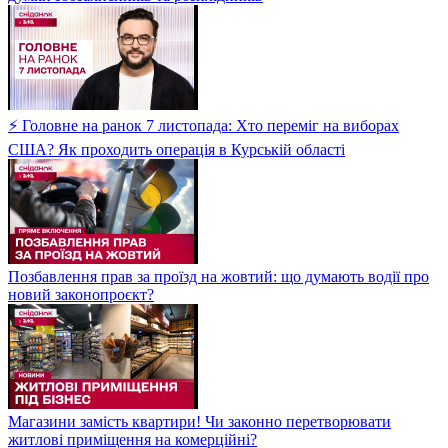
⚡ Головне на ранок 7 листопада: Хто переміг на виборах
США? Як проходить операція в Курській області
Позбавлення прав за проїзд на жовтий: що думають водії про
новий законопроєкт?
Магазини замість квартири! Чи законно перетворювати
житлові приміщення на комерційні?