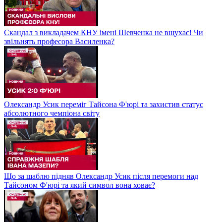
Скандал з викладачем КНУ імені Шевченка не вщухає! Чи
звільнять професора Василенка?
Олександр Усик переміг Тайсона Ф'юрі та захистив статус
абсолютного чемпіона світу
Що за шаблю підняв Олександр Усик після перемоги над
Тайсоном Ф'юрі та який символ вона ховає?