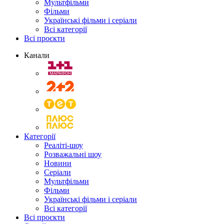
Мультфільми
Фільми
Українські фільми і серіали
Всі категорії
Всі проєкти
Канали
Категорії
Реаліті-шоу
Розважальні шоу
Новини
Серіали
Мультфільми
Фільми
Українські фільми і серіали
Всі категорії
Всі проєкти