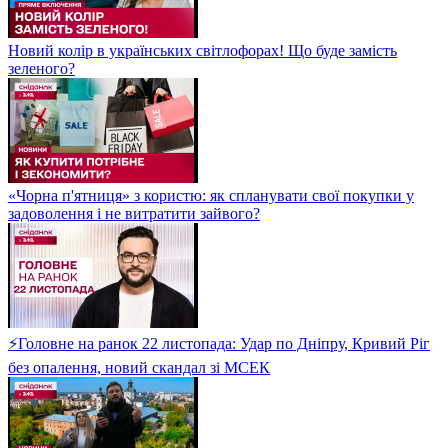
Новий колір в українських світлофорах! Що буде замість
зеленого?
«Чорна п'ятниця» з користю: як спланувати свої покупки у
задоволення і не витратити зайвого?
⚡Головне на ранок 22 листопада: Удар по Дніпру, Кривий Ріг
без опалення, новий скандал зі МСЕК