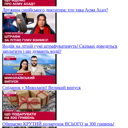
Дружина сирійського диктатора: хто така Асма Асад?
Водіїв на літній гумі штрафуватимуть! Скільки доведеться
заплатити і що думають водії?
Сніданок у Миколаєві! Великий випуск
Обираємо КРУТИЙ подарунок ВСЬОГО за 300 гривень!