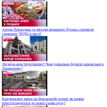
Артем Приходько та місцеві мешканці Луцька створили
справжнє ЧУДО в місті!
Легенда конструктивізму! Чим унікальна будівля харківського
Держпрому?
Кардинальні зміни на Вокзальній площі: як кияни
пристосовуються до нової схеми руху?