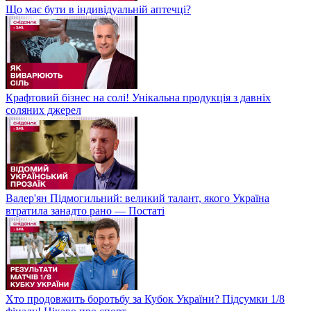
Що має бути в індивідуальній аптечці?
Крафтовий бізнес на солі! Унікальна продукція з давніх
соляних джерел
Валер'ян Підмогильний: великий талант, якого Україна
втратила занадто рано — Постаті
Хто продовжить боротьбу за Кубок України? Підсумки 1/8