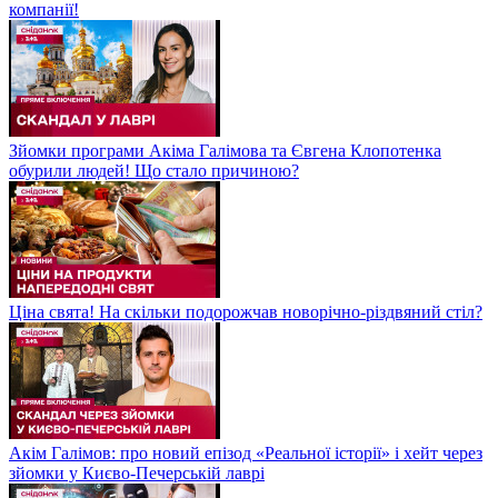
компанії!
Зйомки програми Акіма Галімова та Євгена Клопотенка
обурили людей! Що стало причиною?
Ціна свята! На скільки подорожчав новорічно-різдвяний стіл?
Акім Галімов: про новий епізод «Реальної історії» і хейт через
зйомки у Києво-Печерській лаврі