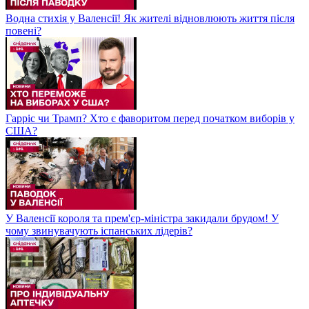
Водна стихія у Валенсії! Як жителі відновлюють життя після
повені?
Гарріс чи Трамп? Хто є фаворитом перед початком виборів у
США?
У Валенсії короля та прем'єр-міністра закидали брудом! У
чому звинувачують іспанських лідерів?