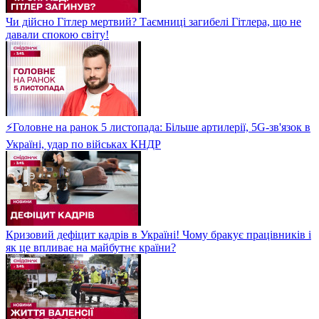
Чи дійсно Гітлер мертвий? Таємниці загибелі Гітлера, що не
давали спокою світу!
⚡Головне на ранок 5 листопада: Більше артилерії, 5G-зв'язок в
Україні, удар по військах КНДР
Кризовий дефіцит кадрів в Україні! Чому бракує працівників і
як це впливає на майбутнє країни?