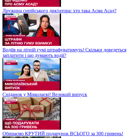
Дружина сирійського диктатора: хто така Асма Асад?
Водіїв на літній гумі штрафуватимуть! Скільки доведеться
заплатити і що думають водії?
Сніданок у Миколаєві! Великий випуск
Обираємо КРУТИЙ подарунок ВСЬОГО за 300 гривень!