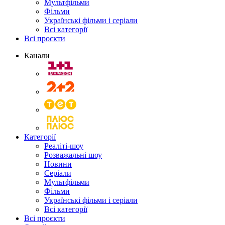
Мультфільми
Фільми
Українські фільми і серіали
Всі категорії
Всі проєкти
Канали
Категорії
Реаліті-шоу
Розважальні шоу
Новини
Серіали
Мультфільми
Фільми
Українські фільми і серіали
Всі категорії
Всі проєкти