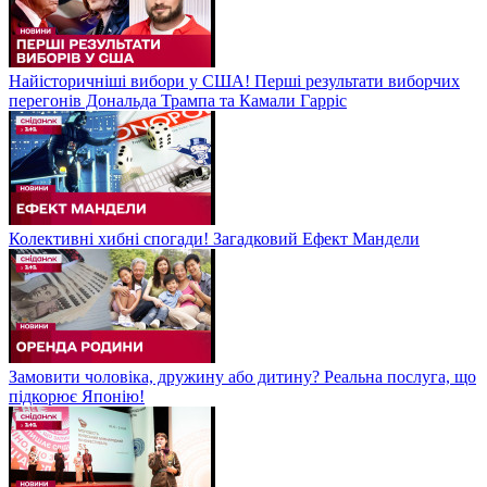
Найісторичніші вибори у США! Перші результати виборчих
перегонів Дональда Трампа та Камали Гарріс
Колективні хибні спогади! Загадковий Ефект Мандели
Замовити чоловіка, дружину або дитину? Реальна послуга, що
підкорює Японію!