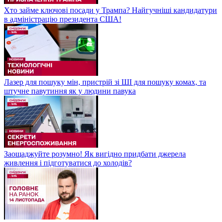
Хто займе ключові посади у Трампа? Найгучніші кандидатури
в адміністрацію президента США!
Лазер для пошуку мін, пристрій зі ШІ для пошуку комах, та
штучне павутиння як у людини павука
Заощаджуйте розумно! Як вигідно придбати джерела
живлення і підготуватися до холодів?