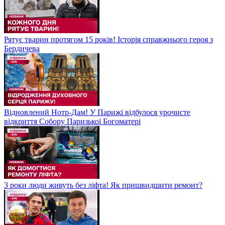
Рятує тварин протягом 15 років! Історія справжнього героя з
Бердичева
Відновлений Нотр-Дам! У Парижі відбулося урочисте
відкриття Собору Паризької Богоматері
3 роки люди живуть без ліфта! Як пришвидшити ремонт?