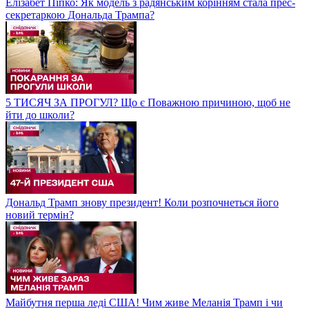
Елізабет Піпко: Як модель з радянським корінням стала прес-
секретаркою Дональда Трампа?
5 ТИСЯЧ ЗА ПРОГУЛ? Що є Поважною причиною, щоб не
йти до школи?
Дональд Трамп знову президент! Коли розпочнеться його
новий термін?
Майбутня перша леді США! Чим живе Меланія Трамп і чи