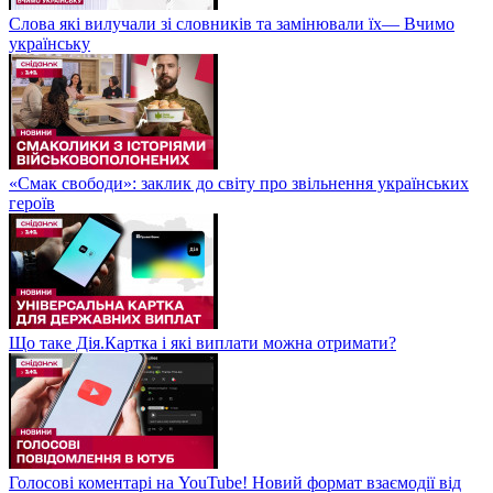
Слова які вилучали зі словників та замінювали їх— Вчимо
українську
«Смак свободи»: заклик до світу про звільнення українських
героїв
Що таке Дія.Картка і які виплати можна отримати?
Голосові коментарі на YouTube! Новий формат взаємодії від