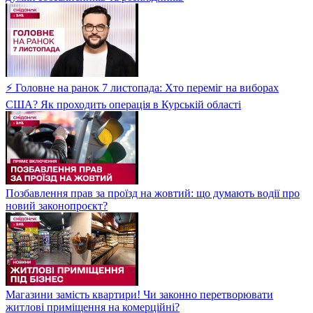
⚡ Головне на ранок 7 листопада: Хто переміг на виборах
США? Як проходить операція в Курській області
Позбавлення прав за проїзд на жовтий: що думають водії про
новий законопроєкт?
Магазини замість квартири! Чи законно перетворювати
житлові приміщення на комерційні?