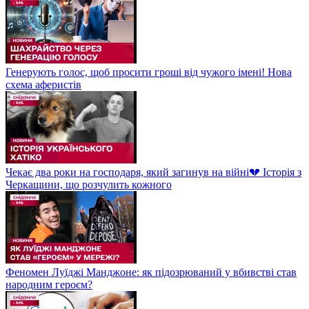
Генерують голос, щоб просити гроші від чужого імені! Нова
схема аферистів
Чекає два роки на господаря, який загинув на війні💔 Історія з
Черкащини, що розчулить кожного
Феномен Луїджі Манджоне: як підозрюваний у вбивстві став
народним героєм?