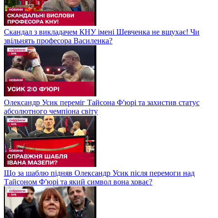
Скандал з викладачем КНУ імені Шевченка не вщухає! Чи
звільнять професора Василенка?
Олександр Усик переміг Тайсона Ф'юрі та захистив статус
абсолютного чемпіона світу
Що за шаблю підняв Олександр Усик після перемоги над
Тайсоном Ф'юрі та який символ вона ховає?