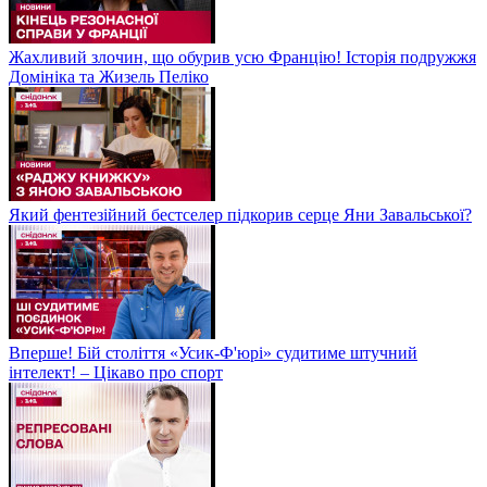
Жахливий злочин, що обурив усю Францію! Історія подружжя
Домініка та Жизель Пеліко
Який фентезійний бестселер підкорив серце Яни Завальської?
Вперше! Бій століття «Усик-Ф'юрі» судитиме штучний
інтелект! – Цікаво про спорт