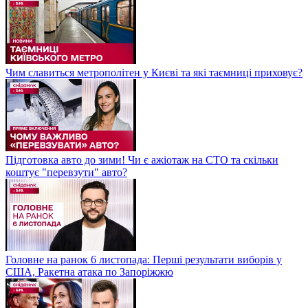
Чим славиться метрополітен у Києві та які таємниці приховує?
Підготовка авто до зими! Чи є ажіотаж на СТО та скільки
коштує "перевзути" авто?
Головне на ранок 6 листопада: Перші результати виборів у
США, Ракетна атака по Запоріжжю