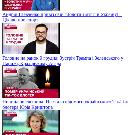
Андрій Шевченко привіз свій "Золотий м'яч" в Україну! –
Цікаво про спорт
Головне на ранок 9 грудня: Зустріч Трампа і Зеленського у
Парижі, Крах режиму Асада
Новина ошелешила! Не стало відомого українського Тік-Ток
блогера Юрія Криштопа