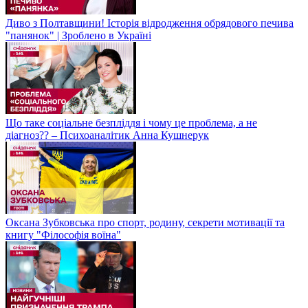
Диво з Полтавщини! Історія відродження обрядового печива
"панянок" | Зроблено в Україні
Що таке соціальне безпліддя і чому це проблема, а не
діагноз?? – Психоаналітик Анна Кушнерук
Оксана Зубковська про спорт, родину, секрети мотивації та
книгу "Філософія воїна"