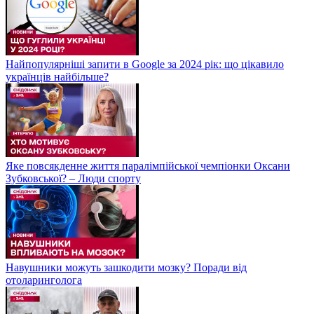
Найпопулярніші запити в Google за 2024 рік: що цікавило
українців найбільше?
Яке повсякденне життя паралімпійської чемпіонки Оксани
Зубковської? – Люди спорту
Навушники можуть зашкодити мозку? Поради від
отоларинголога