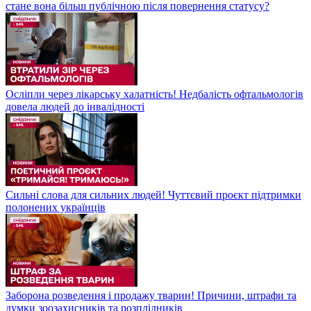
стане вона більш публічною після повернення статусу?
Осліпли через лікарську халатність! Недбалість офтальмологів
довела людей до інвалідності
Сильні слова для сильних людей! Чуттєвий проєкт підтримки
полонених українців
Заборона розведення і продажу тварин! Причини, штрафи та
думки зоозахисників та розплідників