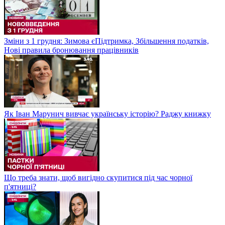
Зміни з 1 грудня: Зимова єПідтримка, Збільшення податків,
Нові правила бронювання працівників
Як Іван Марунич вивчає українську історію? Раджу книжку
Що треба знати, щоб вигідно скупитися під час чорної
п'ятниці?