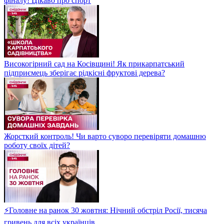
фіналу! Цікаво про спорт
Високогірний сад на Косівщині! Як прикарпатський
підприємець зберігає рідкісні фруктові дерева?
Жорсткий контроль! Чи варто суворо перевіряти домашню
роботу своїх дітей?
⚡Головне на ранок 30 жовтня: Нічний обстріл Росії, тисяча
гривень для всіх українців