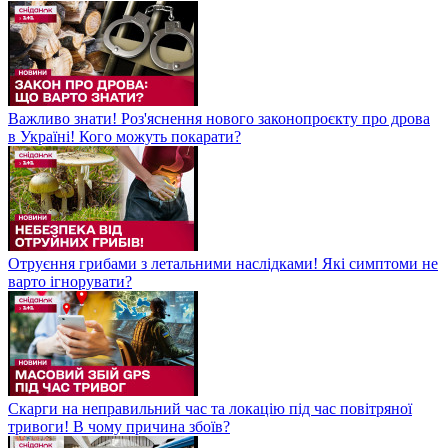
Важливо знати! Роз'яснення нового законопроєкту про дрова
в Україні! Кого можуть покарати?
Отруєння грибами з летальними наслідками! Які симптоми не
варто ігнорувати?
Скарги на неправильний час та локацію під час повітряної
тривоги! В чому причина збоїв?