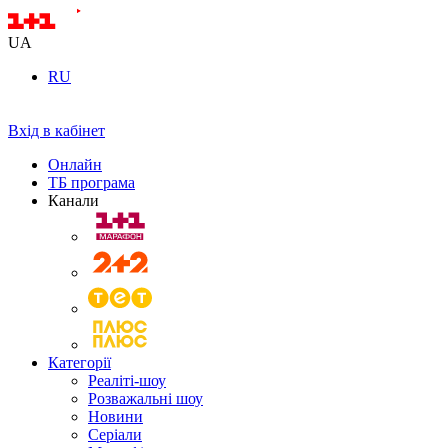
UA
RU
Вхід в кабінет
Онлайн
ТБ програма
Канали
Категорії
Реаліті-шоу
Розважальні шоу
Новини
Серіали