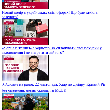
Новий колір в українських світлофорах! Що буде замість
зеленого?
«Чорна п'ятниця» з користю: як спланувати свої покупки у
задоволення і не витратити зайвого?
⚡Головне на ранок 22 листопада: Удар по Дніпру, Кривий Ріг
без опалення, новий скандал зі МСЕК