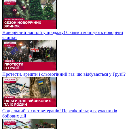
Новорічний настрій у продажу! Скільки коштують новорічні
ялинки
Протести, арешти і сльозогінний газ: що відбувається у Грузії?
Соціальний захист ветеранів! Перелік пільг для учасників
бойових дій