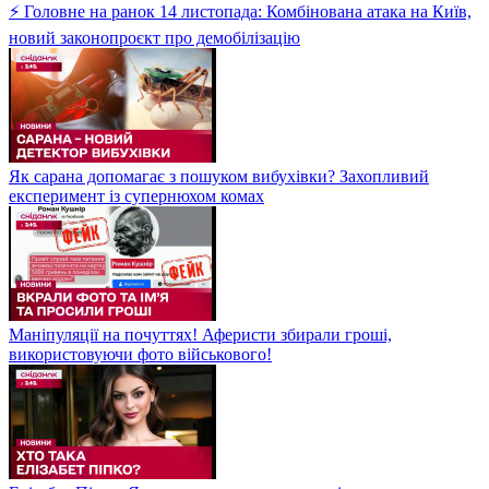
⚡ Головне на ранок 14 листопада: Комбінована атака на Київ,
новий законопроєкт про демобілізацію
Як сарана допомагає з пошуком вибухівки? Захопливий
експеримент із супернюхом комах
Маніпуляції на почуттях! Аферисти збирали гроші,
використовуючи фото військового!