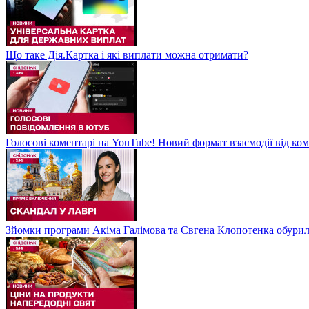
Що таке Дія.Картка і які виплати можна отримати?
Голосові коментарі на YouTube! Новий формат взаємодії від ком
Зйомки програми Акіма Галімова та Євгена Клопотенка обури