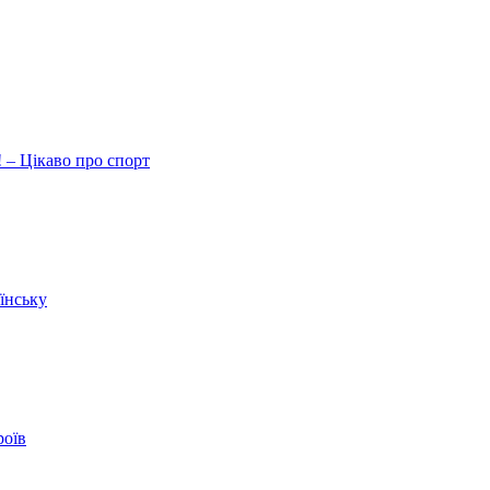
 – Цікаво про спорт
їнську
роїв