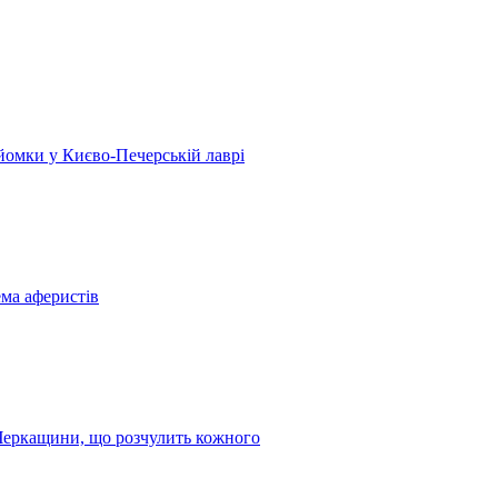
 зйомки у Києво-Печерській лаврі
ема аферистів
з Черкащини, що розчулить кожного