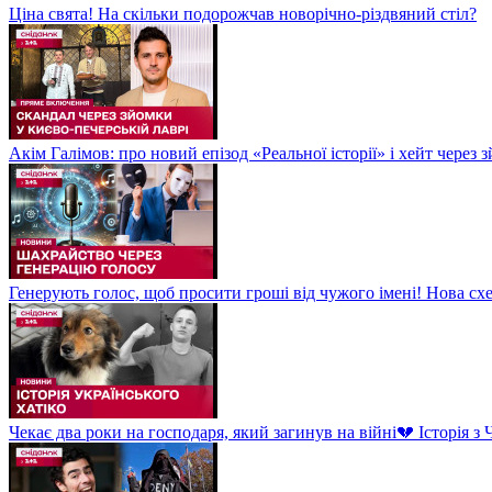
Ціна свята! На скільки подорожчав новорічно-різдвяний стіл?
Акім Галімов: про новий епізод «Реальної історії» і хейт через
Генерують голос, щоб просити гроші від чужого імені! Нова сх
Чекає два роки на господаря, який загинув на війні💔 Історія 