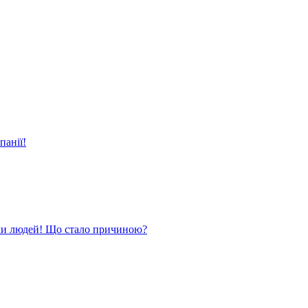
панії!
ли людей! Що стало причиною?