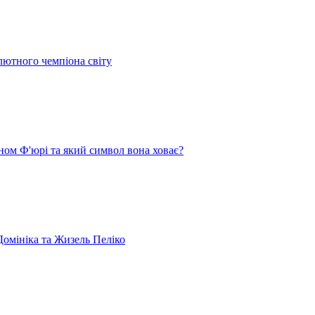
лютного чемпіона світу
ом Ф'юрі та який символ вона ховає?
омініка та Жизель Пеліко