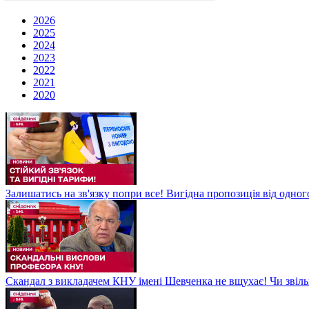
2026
2025
2024
2023
2022
2021
2020
Залишатись на зв'язку попри все! Вигідна пропозиція від одног
Скандал з викладачем КНУ імені Шевченка не вщухає! Чи звіл