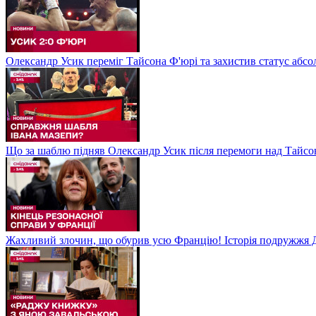
Олександр Усик переміг Тайсона Ф'юрі та захистив статус абсо
Що за шаблю підняв Олександр Усик після перемоги над Тайсон
Жахливий злочин, що обурив усю Францію! Історія подружжя Д