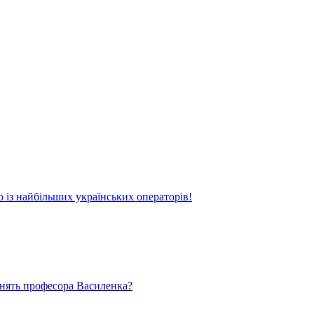
о із найбільших українських операторів!
ьнять професора Василенка?