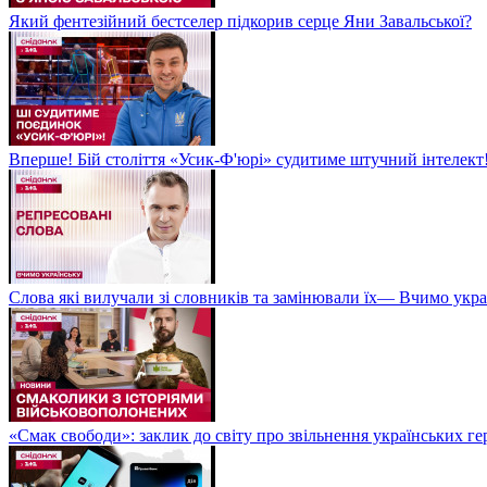
Який фентезійний бестселер підкорив серце Яни Завальської?
Вперше! Бій століття «Усик-Ф'юрі» судитиме штучний інтелект!
Слова які вилучали зі словників та замінювали їх— Вчимо укра
«Смак свободи»: заклик до світу про звільнення українських ге