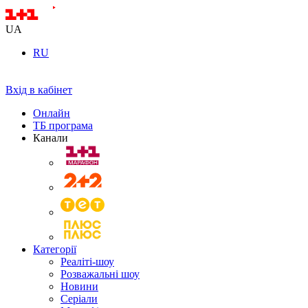
UA
RU
Вхід в кабінет
Онлайн
ТБ програма
Канали
Категорії
Реаліті-шоу
Розважальні шоу
Новини
Серіали