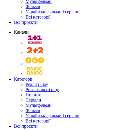
Мультфільми
Фільми
Українські фільми і серіали
Всі категорії
Всі проєкти
Канали
Категорії
Реаліті-шоу
Розважальні шоу
Новини
Серіали
Мультфільми
Фільми
Українські фільми і серіали
Всі категорії
Всі проєкти