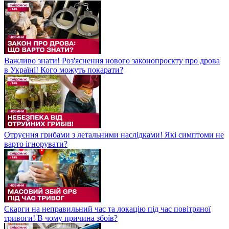
Важливо знати! Роз'яснення нового законопроєкту про дрова
в Україні! Кого можуть покарати?
Отруєння грибами з летальними наслідками! Які симптоми не
варто ігнорувати?
Скарги на неправильний час та локацію під час повітряної
тривоги! В чому причина збоїв?