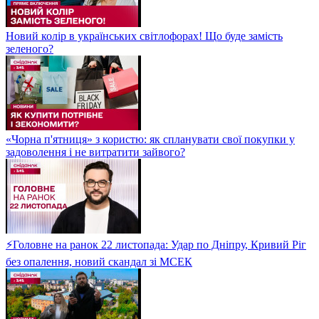
Новий колір в українських світлофорах! Що буде замість
зеленого?
«Чорна п'ятниця» з користю: як спланувати свої покупки у
задоволення і не витратити зайвого?
⚡Головне на ранок 22 листопада: Удар по Дніпру, Кривий Ріг
без опалення, новий скандал зі МСЕК