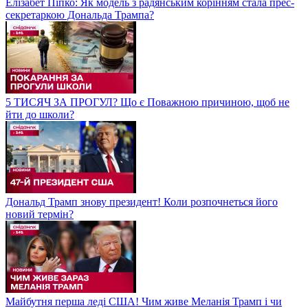
Елізабет Піпко: Як модель з радянським корінням стала прес-
секретаркою Дональда Трампа?
5 ТИСЯЧ ЗА ПРОГУЛ? Що є Поважною причиною, щоб не
йти до школи?
Дональд Трамп знову президент! Коли розпочнеться його
новий термін?
Майбутня перша леді США! Чим живе Меланія Трамп і чи