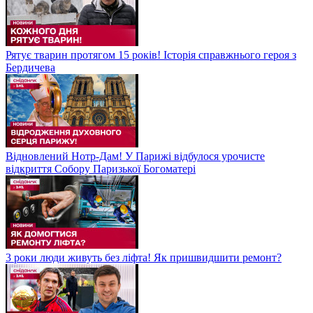
Рятує тварин протягом 15 років! Історія справжнього героя з
Бердичева
Відновлений Нотр-Дам! У Парижі відбулося урочисте
відкриття Собору Паризької Богоматері
3 роки люди живуть без ліфта! Як пришвидшити ремонт?