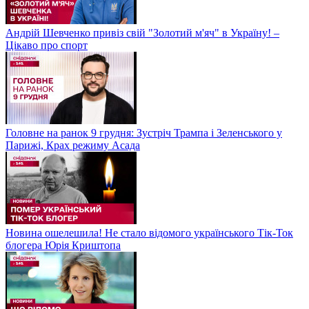
Андрій Шевченко привіз свій "Золотий м'яч" в Україну! –
Цікаво про спорт
Головне на ранок 9 грудня: Зустріч Трампа і Зеленського у
Парижі, Крах режиму Асада
Новина ошелешила! Не стало відомого українського Тік-Ток
блогера Юрія Криштопа