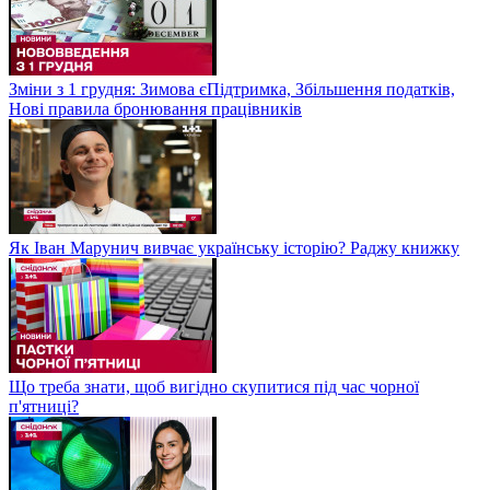
Зміни з 1 грудня: Зимова єПідтримка, Збільшення податків,
Нові правила бронювання працівників
Як Іван Марунич вивчає українську історію? Раджу книжку
Що треба знати, щоб вигідно скупитися під час чорної
п'ятниці?