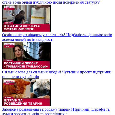
стане вона більш публічною після повернення статусу?
Осліпли через лікарську халатність! Недбалість офтальмологів
довела людей до інвалідності
Сильні слова для сильних людей! Чуттєвий проєкт підтримки
полонених українців
Заборона розведення і продажу тварин! Причини, штрафи та
думки зоозахисників та розплідників