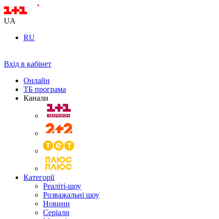
UA
RU
Вхід в кабінет
Онлайн
ТБ програма
Канали
Категорії
Реаліті-шоу
Розважальні шоу
Новини
Серіали