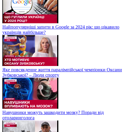
Найпопулярніші запити в Google за 2024 рік: що цікавило
українців найбільше?
Яке повсякденне життя паралімпійської чемпіонки Оксани
Зубковської? – Люди спорту
Навушники можуть зашкодити мозку? Поради від
отоларинголога