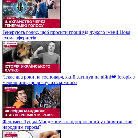
Генерують голос, щоб просити гроші від чужого імені! Нова
схема аферистів
Чекає два роки на господаря, який загинув на війні💔 Історія з
Черкащини, що розчулить кожного
Феномен Луїджі Манджоне: як підозрюваний у вбивстві став
народним героєм?