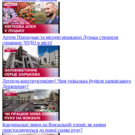
Артем Приходько та місцеві мешканці Луцька створили
справжнє ЧУДО в місті!
Легенда конструктивізму! Чим унікальна будівля харківського
Держпрому?
Кардинальні зміни на Вокзальній площі: як кияни
пристосовуються до нової схеми руху?