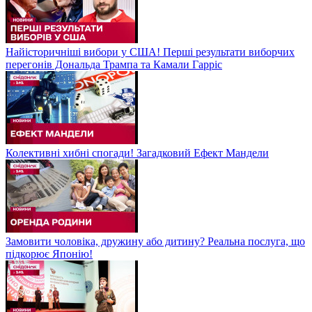
Найісторичніші вибори у США! Перші результати виборчих
перегонів Дональда Трампа та Камали Гарріс
Колективні хибні спогади! Загадковий Ефект Мандели
Замовити чоловіка, дружину або дитину? Реальна послуга, що
підкорює Японію!