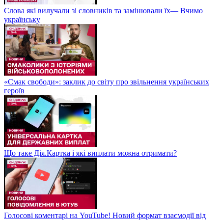
Слова які вилучали зі словників та замінювали їх— Вчимо
українську
«Смак свободи»: заклик до світу про звільнення українських
героїв
Що таке Дія.Картка і які виплати можна отримати?
Голосові коментарі на YouTube! Новий формат взаємодії від