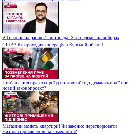
⚡ Головне на ранок 7 листопада: Хто переміг на виборах
США? Як проходить операція в Курській області
Позбавлення прав за проїзд на жовтий: що думають водії про
новий законопроєкт?
Магазини замість квартири! Чи законно перетворювати
житлові приміщення на комерційні?