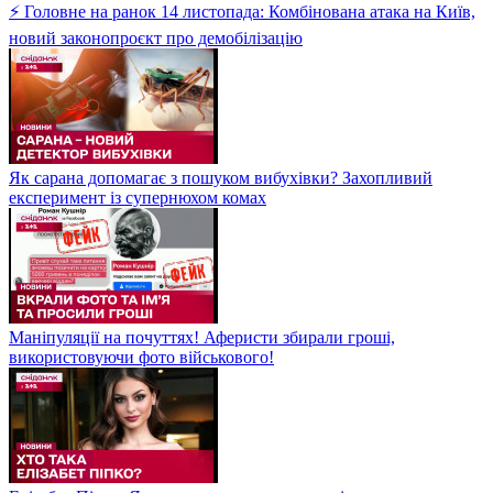
⚡ Головне на ранок 14 листопада: Комбінована атака на Київ,
новий законопроєкт про демобілізацію
Як сарана допомагає з пошуком вибухівки? Захопливий
експеримент із супернюхом комах
Маніпуляції на почуттях! Аферисти збирали гроші,
використовуючи фото військового!