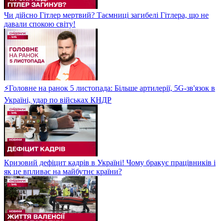
Чи дійсно Гітлер мертвий? Таємниці загибелі Гітлера, що не
давали спокою світу!
⚡Головне на ранок 5 листопада: Більше артилерії, 5G-зв'язок в
Україні, удар по військах КНДР
Кризовий дефіцит кадрів в Україні! Чому бракує працівників і
як це впливає на майбутнє країни?