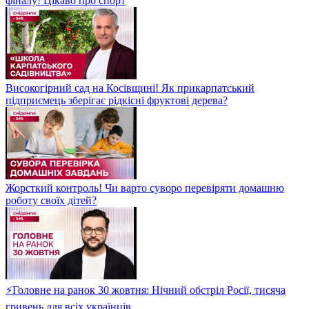
фіналу! Цікаво про спорт
Високогірний сад на Косівщині! Як прикарпатський
підприємець зберігає рідкісні фруктові дерева?
Жорсткий контроль! Чи варто суворо перевіряти домашню
роботу своїх дітей?
⚡Головне на ранок 30 жовтня: Нічний обстріл Росії, тисяча
гривень для всіх українців