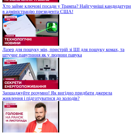
Хто займе ключові посади у Трампа? Найгучніші кандидатури
в адміністрацію президента США!
Лазер для пошуку мін, пристрій зі ШІ для пошуку комах, та
штучне павутиння як у людини павука
Заощаджуйте розумно! Як вигідно придбати джерела
живлення і підготуватися до холодів?