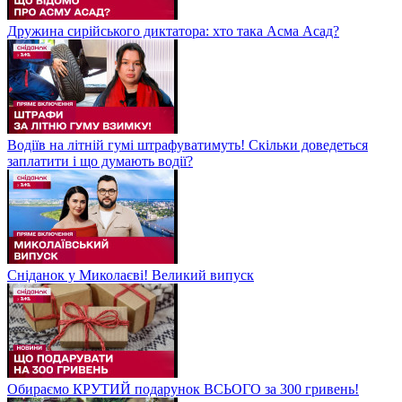
Дружина сирійського диктатора: хто така Асма Асад?
Водіїв на літній гумі штрафуватимуть! Скільки доведеться
заплатити і що думають водії?
Сніданок у Миколаєві! Великий випуск
Обираємо КРУТИЙ подарунок ВСЬОГО за 300 гривень!