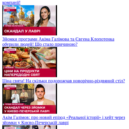
компанії!
Зйомки програми Акіма Галімова та Євгена Клопотенка
обурили людей! Що стало причиною?
Ціна свята! На скільки подорожчав новорічно-різдвяний стіл?
Акім Галімов: про новий епізод «Реальної історії» і хейт через
зйомки у Києво-Печерській лаврі