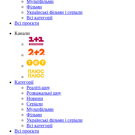
Мультфільми
Фільми
Українські фільми і серіали
Всі категорії
Всі проєкти
Канали
Категорії
Реаліті-шоу
Розважальні шоу
Новини
Серіали
Мультфільми
Фільми
Українські фільми і серіали
Всі категорії
Всі проєкти