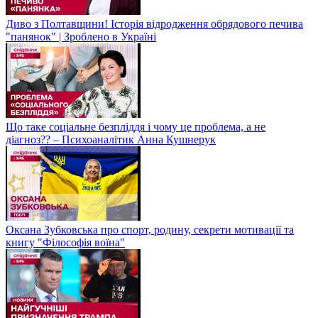
Диво з Полтавщини! Історія відродження обрядового печива
"панянок" | Зроблено в Україні
Що таке соціальне безпліддя і чому це проблема, а не
діагноз?? – Психоаналітик Анна Кушнерук
Оксана Зубковська про спорт, родину, секрети мотивації та
книгу "Філософія воїна"