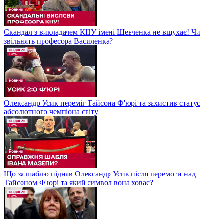
Скандал з викладачем КНУ імені Шевченка не вщухає! Чи
звільнять професора Василенка?
Олександр Усик переміг Тайсона Ф'юрі та захистив статус
абсолютного чемпіона світу
Що за шаблю підняв Олександр Усик після перемоги над
Тайсоном Ф'юрі та який символ вона ховає?