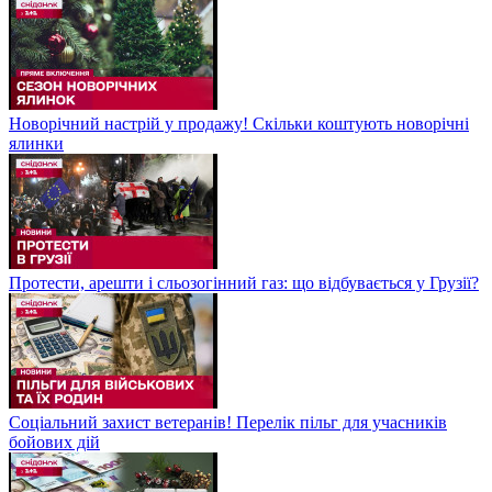
Новорічний настрій у продажу! Скільки коштують новорічні
ялинки
Протести, арешти і сльозогінний газ: що відбувається у Грузії?
Соціальний захист ветеранів! Перелік пільг для учасників
бойових дій