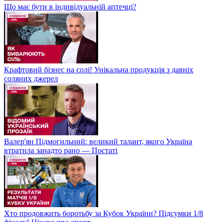
Що має бути в індивідуальній аптечці?
Крафтовий бізнес на солі! Унікальна продукція з давніх
соляних джерел
Валер'ян Підмогильний: великий талант, якого Україна
втратила занадто рано — Постаті
Хто продовжить боротьбу за Кубок України? Підсумки 1/8