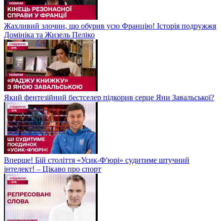
Жахливий злочин, що обурив усю Францію! Історія подружжя
Домініка та Жизель Пеліко
Який фентезійний бестселер підкорив серце Яни Завальської?
Вперше! Бій століття «Усик-Ф'юрі» судитиме штучний
інтелект! – Цікаво про спорт