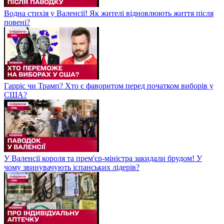
Водна стихія у Валенсії! Як жителі відновлюють життя після
повені?
Гарріс чи Трамп? Хто є фаворитом перед початком виборів у
США?
У Валенсії короля та прем'єр-міністра закидали брудом! У
чому звинувачують іспанських лідерів?