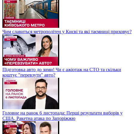
Чим славиться метрополітен у Києві та які таємниці приховує?
Підготовка авто до зими! Чи є ажіотаж на СТО та скільки
коштує "перевзути" авто?
Головне на ранок 6 листопада: Перші результати виборів у
США, Ракетна атака по Запоріжжю