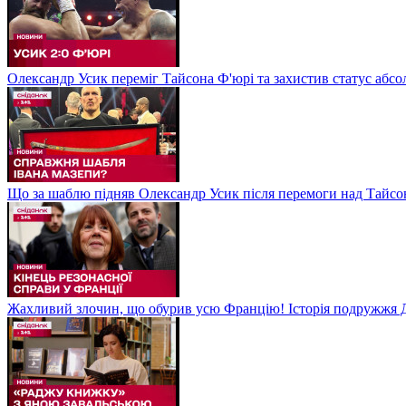
Олександр Усик переміг Тайсона Ф'юрі та захистив статус абсо
Що за шаблю підняв Олександр Усик після перемоги над Тайсон
Жахливий злочин, що обурив усю Францію! Історія подружжя Д