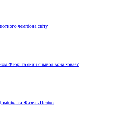
лютного чемпіона світу
ом Ф'юрі та який символ вона ховає?
омініка та Жизель Пеліко