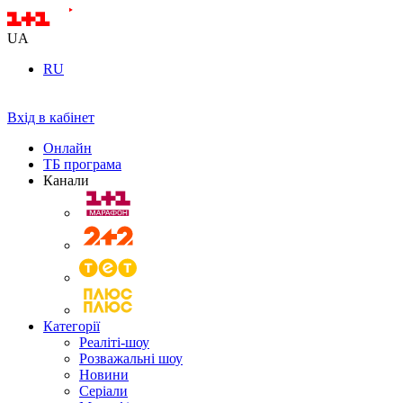
UA
RU
Вхід в кабінет
Онлайн
ТБ програма
Канали
Категорії
Реаліті-шоу
Розважальні шоу
Новини
Серіали