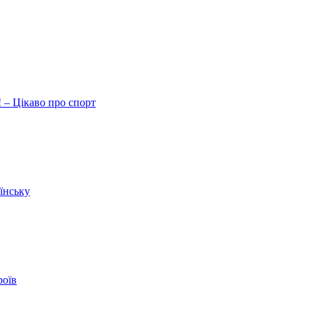
 – Цікаво про спорт
їнську
роїв