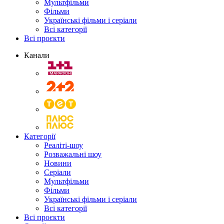
Мультфільми
Фільми
Українські фільми і серіали
Всі категорії
Всі проєкти
Канали
Категорії
Реаліті-шоу
Розважальні шоу
Новини
Серіали
Мультфільми
Фільми
Українські фільми і серіали
Всі категорії
Всі проєкти