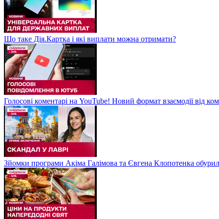
Що таке Дія.Картка і які виплати можна отримати?
Голосові коментарі на YouTube! Новий формат взаємодії від ком
Зйомки програми Акіма Галімова та Євгена Клопотенка обури