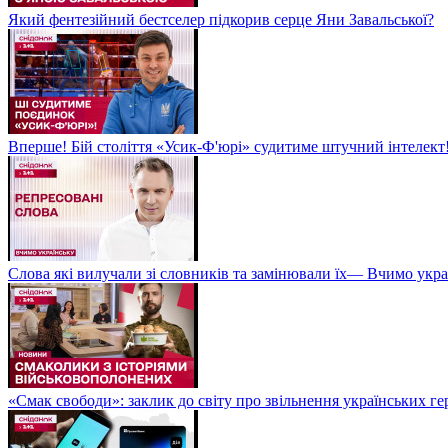
Який фентезійний бестселер підкорив серце Яни Завальської?
Вперше! Бій століття «Усик-Ф'юрі» судитиме штучний інтелект!
Слова які вилучали зі словників та замінювали їх— Вчимо укра
«Смак свободи»: заклик до світу про звільнення українських ге