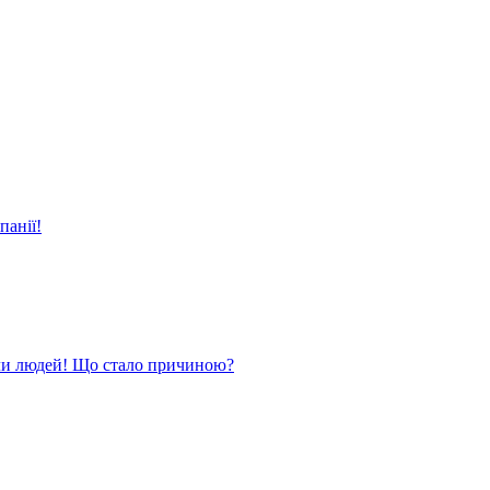
панії!
ли людей! Що стало причиною?