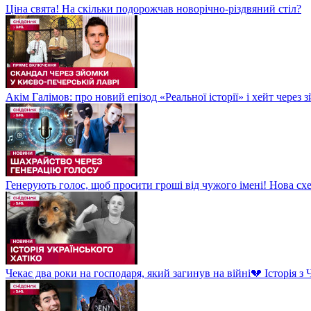
Ціна свята! На скільки подорожчав новорічно-різдвяний стіл?
Акім Галімов: про новий епізод «Реальної історії» і хейт через
Генерують голос, щоб просити гроші від чужого імені! Нова сх
Чекає два роки на господаря, який загинув на війні💔 Історія 