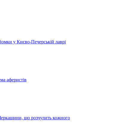
 зйомки у Києво-Печерській лаврі
ема аферистів
з Черкащини, що розчулить кожного