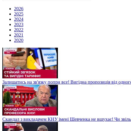
2026
2025
2024
2023
2022
2021
2020
Залишатись на зв'язку попри все! Вигідна пропозиція від одног
Скандал з викладачем КНУ імені Шевченка не вщухає! Чи звіл