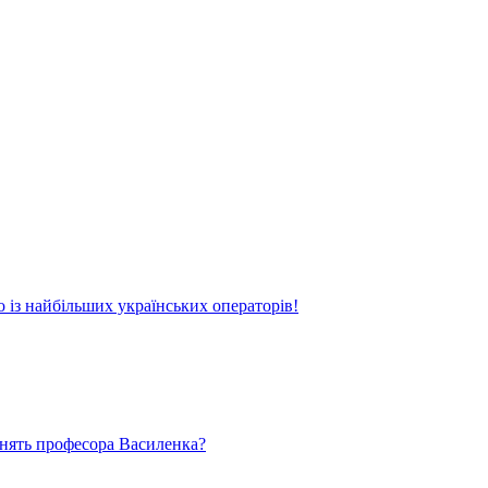
о із найбільших українських операторів!
ьнять професора Василенка?