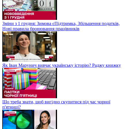
Зміни з 1 грудня: Зимова єПідтримка, Збільшення податків,
Нові правила бронювання працівників
Як Іван Марунич вивчає українську історію? Раджу книжку
Що треба знати, щоб вигідно скупитися під час чорної
п'ятниці?