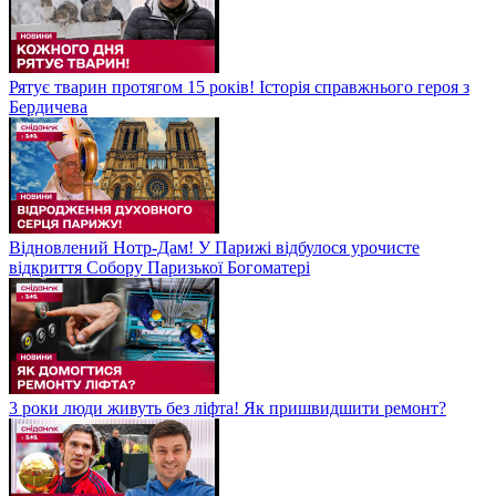
Рятує тварин протягом 15 років! Історія справжнього героя з
Бердичева
Відновлений Нотр-Дам! У Парижі відбулося урочисте
відкриття Собору Паризької Богоматері
3 роки люди живуть без ліфта! Як пришвидшити ремонт?