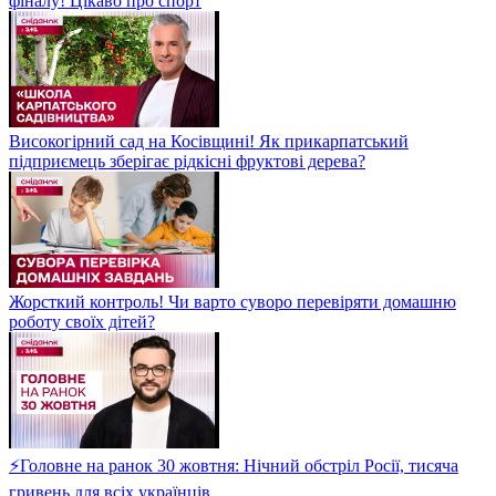
фіналу! Цікаво про спорт
Високогірний сад на Косівщині! Як прикарпатський
підприємець зберігає рідкісні фруктові дерева?
Жорсткий контроль! Чи варто суворо перевіряти домашню
роботу своїх дітей?
⚡Головне на ранок 30 жовтня: Нічний обстріл Росії, тисяча
гривень для всіх українців