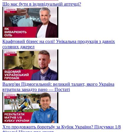
Що має бути в індивідуальній аптечці?
Крафтовий бізнес на солі! Унікальна продукція з давніх
соляних джерел
Валер'ян Підмогильний: великий талант, якого Україна
втратила занадто рано — Постаті
Хто продовжить боротьбу за Кубок України? Підсумки 1/8