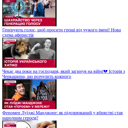
Генерують голос, щоб просити гроші від чужого імені! Нова
схема аферистів
Чекає два роки на господаря, який загинув на війні💔 Історія з
Черкащини, що розчулить кожного
Феномен Луїджі Манджоне: як підозрюваний у вбивстві став
народним героєм?