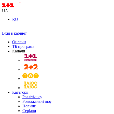
UA
RU
Вхід в кабінет
Онлайн
ТБ програма
Канали
Категорії
Реаліті-шоу
Розважальні шоу
Новини
Серіали