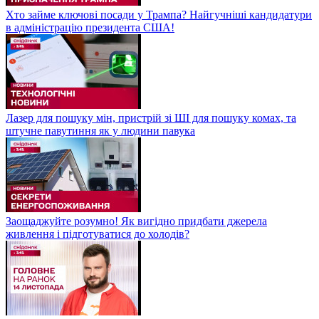
Хто займе ключові посади у Трампа? Найгучніші кандидатури
в адміністрацію президента США!
Лазер для пошуку мін, пристрій зі ШІ для пошуку комах, та
штучне павутиння як у людини павука
Заощаджуйте розумно! Як вигідно придбати джерела
живлення і підготуватися до холодів?