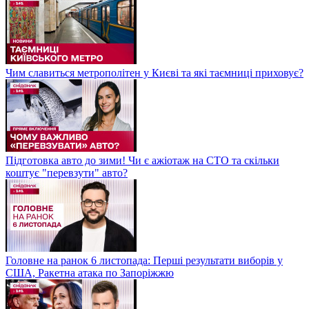
Чим славиться метрополітен у Києві та які таємниці приховує?
Підготовка авто до зими! Чи є ажіотаж на СТО та скільки
коштує "перевзути" авто?
Головне на ранок 6 листопада: Перші результати виборів у
США, Ракетна атака по Запоріжжю