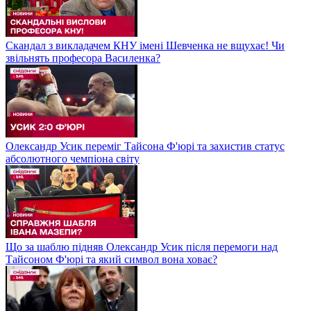
Скандал з викладачем КНУ імені Шевченка не вщухає! Чи
звільнять професора Василенка?
Олександр Усик переміг Тайсона Ф'юрі та захистив статус
абсолютного чемпіона світу
Що за шаблю підняв Олександр Усик після перемоги над
Тайсоном Ф'юрі та який символ вона ховає?