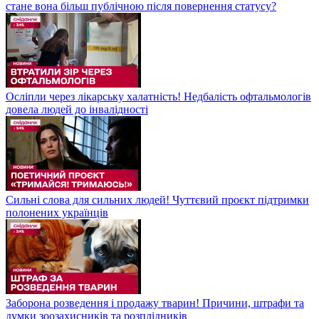
стане вона більш публічною після повернення статусу?
Осліпли через лікарську халатність! Недбалість офтальмологів
довела людей до інвалідності
Сильні слова для сильних людей! Чуттєвий проєкт підтримки
полонених українців
Заборона розведення і продажу тварин! Причини, штрафи та
думки зоозахисників та розплідників