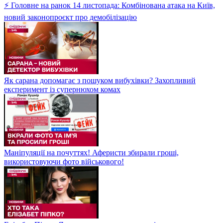
⚡ Головне на ранок 14 листопада: Комбінована атака на Київ,
новий законопроєкт про демобілізацію
Як сарана допомагає з пошуком вибухівки? Захопливий
експеримент із супернюхом комах
Маніпуляції на почуттях! Аферисти збирали гроші,
використовуючи фото військового!