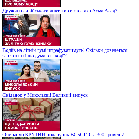
Дружина сирійського диктатора: хто така Асма Асад?
Водіїв на літній гумі штрафуватимуть! Скільки доведеться
заплатити і що думають водії?
Сніданок у Миколаєві! Великий випуск
Обираємо КРУТИЙ подарунок ВСЬОГО за 300 гривень!