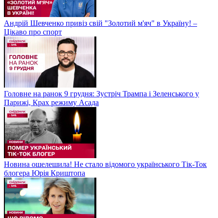
Андрій Шевченко привіз свій "Золотий м'яч" в Україну! –
Цікаво про спорт
Головне на ранок 9 грудня: Зустріч Трампа і Зеленського у
Парижі, Крах режиму Асада
Новина ошелешила! Не стало відомого українського Тік-Ток
блогера Юрія Криштопа