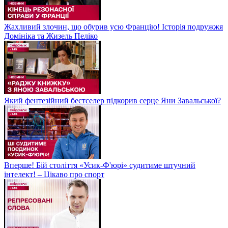
Жахливий злочин, що обурив усю Францію! Історія подружжя
Домініка та Жизель Пеліко
Який фентезійний бестселер підкорив серце Яни Завальської?
Вперше! Бій століття «Усик-Ф'юрі» судитиме штучний
інтелект! – Цікаво про спорт