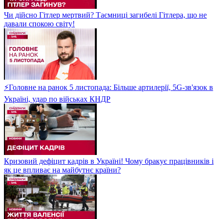
Чи дійсно Гітлер мертвий? Таємниці загибелі Гітлера, що не
давали спокою світу!
⚡Головне на ранок 5 листопада: Більше артилерії, 5G-зв'язок в
Україні, удар по військах КНДР
Кризовий дефіцит кадрів в Україні! Чому бракує працівників і
як це впливає на майбутнє країни?