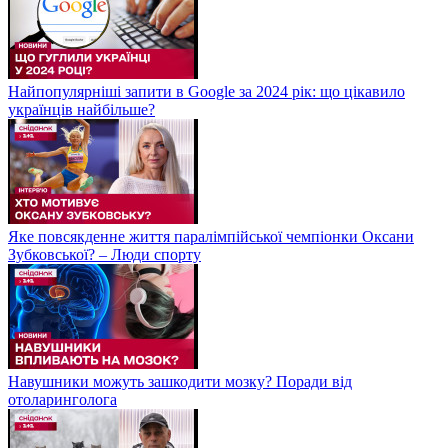
Найпопулярніші запити в Google за 2024 рік: що цікавило
українців найбільше?
Яке повсякденне життя паралімпійської чемпіонки Оксани
Зубковської? – Люди спорту
Навушники можуть зашкодити мозку? Поради від
отоларинголога