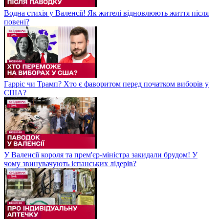
Водна стихія у Валенсії! Як жителі відновлюють життя після
повені?
Гарріс чи Трамп? Хто є фаворитом перед початком виборів у
США?
У Валенсії короля та прем'єр-міністра закидали брудом! У
чому звинувачують іспанських лідерів?