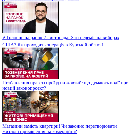
⚡ Головне на ранок 7 листопада: Хто переміг на виборах
США? Як проходить операція в Курській області
Позбавлення прав за проїзд на жовтий: що думають водії про
новий законопроєкт?
Магазини замість квартири! Чи законно перетворювати
житлові приміщення на комерційні?