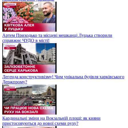
Артем Приходько та місцеві мешканці Луцька створили
справжнє ЧУДО в місті!
Легенда конструктивізму! Чим унікальна будівля харківського
Держпрому?
Кардинальні зміни на Вокзальній площі: як кияни
пристосовуються до нової схеми руху?