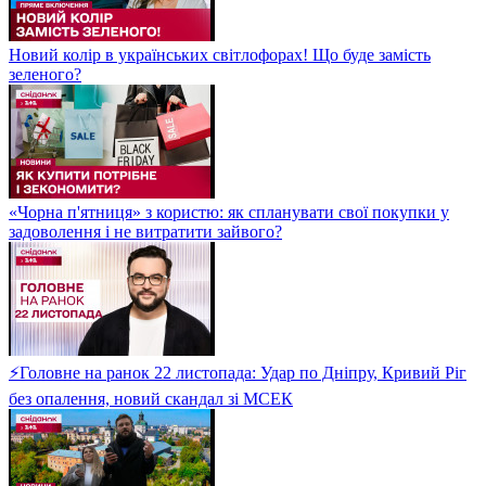
Новий колір в українських світлофорах! Що буде замість
зеленого?
«Чорна п'ятниця» з користю: як спланувати свої покупки у
задоволення і не витратити зайвого?
⚡Головне на ранок 22 листопада: Удар по Дніпру, Кривий Ріг
без опалення, новий скандал зі МСЕК