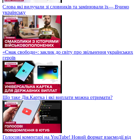
Слова які вилучали зі словників та замінювали їх— Вчимо
українську
«Смак свободи»: заклик до світу про звільнення українських
героїв
Що таке Дія.Картка і які виплати можна отримати?
Голосові коментарі на YouTube! Новий формат взаємодії від