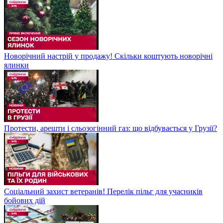
Новорічний настрій у продажу! Скільки коштують новорічні
ялинки
Протести, арешти і сльозогінний газ: що відбувається у Грузії?
Соціальний захист ветеранів! Перелік пільг для учасників
бойових дій