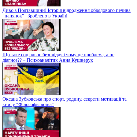
Диво з Полтавщини! Історія відродження обрядового печива
"панянок" | Зроблено в Україні
Що таке соціальне безпліддя і чому це проблема, а не
діагноз?? – Психоаналітик Анна Кушнерук
Оксана Зубковська про спорт, родину, секрети мотивації та
книгу "Філософія воїна"