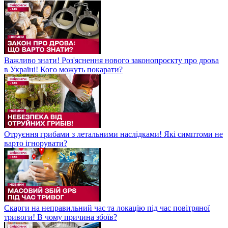
Важливо знати! Роз'яснення нового законопроєкту про дрова
в Україні! Кого можуть покарати?
Отруєння грибами з летальними наслідками! Які симптоми не
варто ігнорувати?
Скарги на неправильний час та локацію під час повітряної
тривоги! В чому причина збоїв?