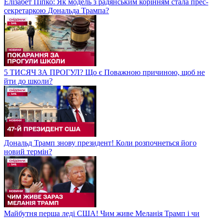
Елізабет Піпко: Як модель з радянським корінням стала прес-
секретаркою Дональда Трампа?
5 ТИСЯЧ ЗА ПРОГУЛ? Що є Поважною причиною, щоб не
йти до школи?
Дональд Трамп знову президент! Коли розпочнеться його
новий термін?
Майбутня перша леді США! Чим живе Меланія Трамп і чи