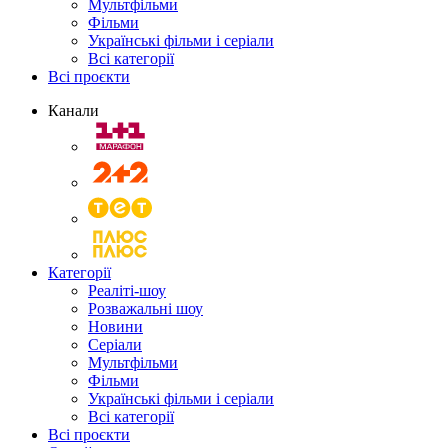
Мультфільми
Фільми
Українські фільми і серіали
Всі категорії
Всі проєкти
Канали
Категорії
Реаліті-шоу
Розважальні шоу
Новини
Серіали
Мультфільми
Фільми
Українські фільми і серіали
Всі категорії
Всі проєкти