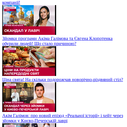
компанії!
Зйомки програми Акіма Галімова та Євгена Клопотенка
обурили людей! Що стало причиною?
Ціна свята! На скільки подорожчав новорічно-різдвяний стіл?
Акім Галімов: про новий епізод «Реальної історії» і хейт через
зйомки у Києво-Печерській лаврі