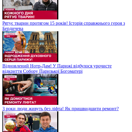
Рятує тварин протягом 15 років! Історія справжнього героя з
Бердичева
Відновлений Нотр-Дам! У Парижі відбулося урочисте
відкриття Собору Паризької Богоматері
3 роки люди живуть без ліфта! Як пришвидшити ремонт?