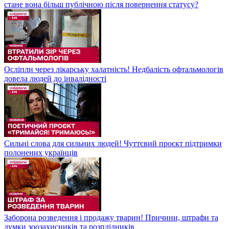
стане вона більш публічною після повернення статусу?
Осліпли через лікарську халатність! Недбалість офтальмологів
довела людей до інвалідності
Сильні слова для сильних людей! Чуттєвий проєкт підтримки
полонених українців
Заборона розведення і продажу тварин! Причини, штрафи та
думки зоозахисників та розплідників