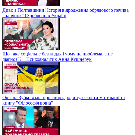
Диво з Полтавщини! Історія відродження обрядового печива
"панянок" | Зроблено в Україні
Що таке соціальне безпліддя і чому це проблема, а не
діагноз?? – Психоаналітик Анна Кушнерук
Оксана Зубковська про спорт, родину, секрети мотивації та
книгу "Філософія воїна"