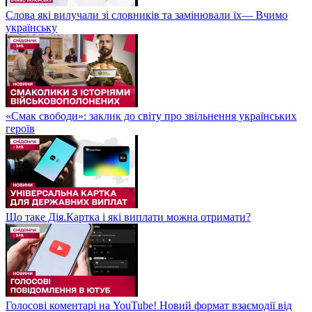
Слова які вилучали зі словників та замінювали їх— Вчимо
українську
«Смак свободи»: заклик до світу про звільнення українських
героїв
Що таке Дія.Картка і які виплати можна отримати?
Голосові коментарі на YouTube! Новий формат взаємодії від