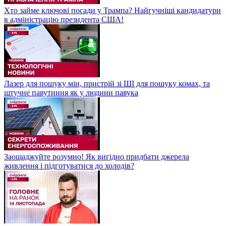
Хто займе ключові посади у Трампа? Найгучніші кандидатури
в адміністрацію президента США!
Лазер для пошуку мін, пристрій зі ШІ для пошуку комах, та
штучне павутиння як у людини павука
Заощаджуйте розумно! Як вигідно придбати джерела
живлення і підготуватися до холодів?