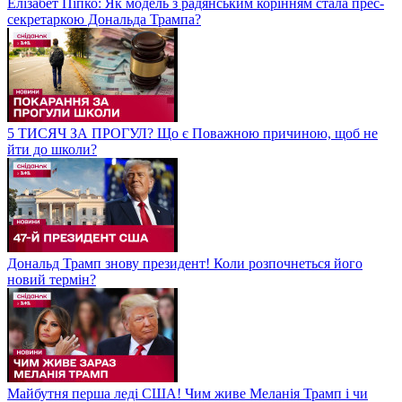
Елізабет Піпко: Як модель з радянським корінням стала прес-
секретаркою Дональда Трампа?
5 ТИСЯЧ ЗА ПРОГУЛ? Що є Поважною причиною, щоб не
йти до школи?
Дональд Трамп знову президент! Коли розпочнеться його
новий термін?
Майбутня перша леді США! Чим живе Меланія Трамп і чи