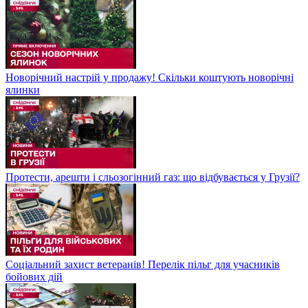
Новорічний настрій у продажу! Скільки коштують новорічні
ялинки
Протести, арешти і сльозогінний газ: що відбувається у Грузії?
Соціальний захист ветеранів! Перелік пільг для учасників
бойових дій