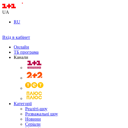
UA
RU
Вхід в кабінет
Онлайн
ТБ програма
Канали
Категорії
Реаліті-шоу
Розважальні шоу
Новини
Серіали