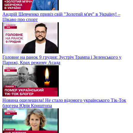
Андрій Шевченко привіз свій "Золотий м'яч" в Україну! –
Цікаво про спорт
Головне на ранок 9 грудня: Зустріч Трампа і Зеленського у
Парижі, Крах режиму Асада
Новина ошелешила! Не стало відомого українського Тік-Ток
блогера Юрія Криштопа