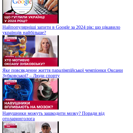
Найпопулярніші запити в Google за 2024 рік: що цікавило
українців найбільше?
Яке повсякденне життя паралімпійської чемпіонки Оксани
Зубковської? – Люди спорту
Навушники можуть зашкодити мозку? Поради від
отоларинголога