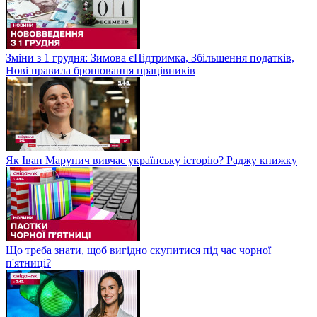
Зміни з 1 грудня: Зимова єПідтримка, Збільшення податків,
Нові правила бронювання працівників
Як Іван Марунич вивчає українську історію? Раджу книжку
Що треба знати, щоб вигідно скупитися під час чорної
п'ятниці?