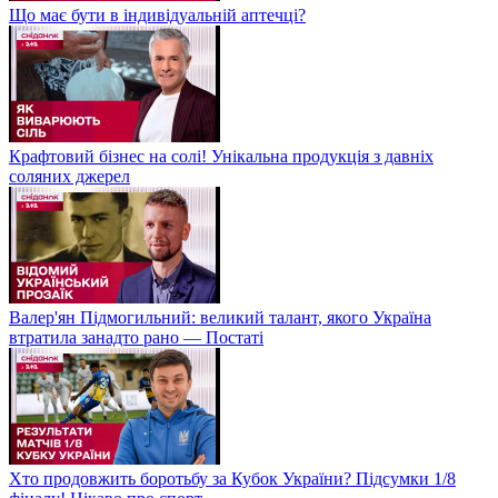
Що має бути в індивідуальній аптечці?
Крафтовий бізнес на солі! Унікальна продукція з давніх
соляних джерел
Валер'ян Підмогильний: великий талант, якого Україна
втратила занадто рано — Постаті
Хто продовжить боротьбу за Кубок України? Підсумки 1/8