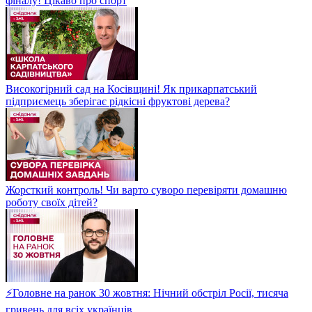
фіналу! Цікаво про спорт
Високогірний сад на Косівщині! Як прикарпатський
підприємець зберігає рідкісні фруктові дерева?
Жорсткий контроль! Чи варто суворо перевіряти домашню
роботу своїх дітей?
⚡Головне на ранок 30 жовтня: Нічний обстріл Росії, тисяча
гривень для всіх українців