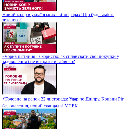
Новий колір в українських світлофорах! Що буде замість
зеленого?
«Чорна п'ятниця» з користю: як спланувати свої покупки у
задоволення і не витратити зайвого?
⚡Головне на ранок 22 листопада: Удар по Дніпру, Кривий Ріг
без опалення, новий скандал зі МСЕК