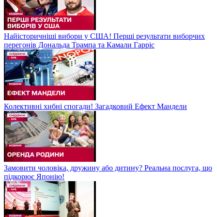
Найісторичніші вибори у США! Перші результати виборчих
перегонів Дональда Трампа та Камали Гарріс
Колективні хибні спогади! Загадковий Ефект Мандели
Замовити чоловіка, дружину або дитину? Реальна послуга, що
підкорює Японію!