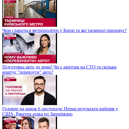
Чим славиться метрополітен у Києві та які таємниці приховує?
Підготовка авто до зими! Чи є ажіотаж на СТО та скільки
коштує "перевзути" авто?
Головне на ранок 6 листопада: Перші результати виборів у
США, Ракетна атака по Запоріжжю