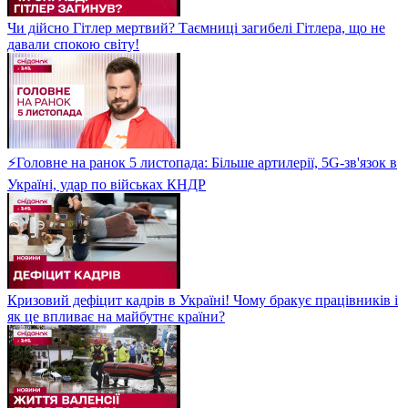
Чи дійсно Гітлер мертвий? Таємниці загибелі Гітлера, що не
давали спокою світу!
⚡Головне на ранок 5 листопада: Більше артилерії, 5G-зв'язок в
Україні, удар по військах КНДР
Кризовий дефіцит кадрів в Україні! Чому бракує працівників і
як це впливає на майбутнє країни?