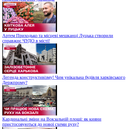
Артем Приходько та місцеві мешканці Луцька створили
справжнє ЧУДО в місті!
Легенда конструктивізму! Чим унікальна будівля харківського
Держпрому?
Кардинальні зміни на Вокзальній площі: як кияни
пристосовуються до нової схеми руху?