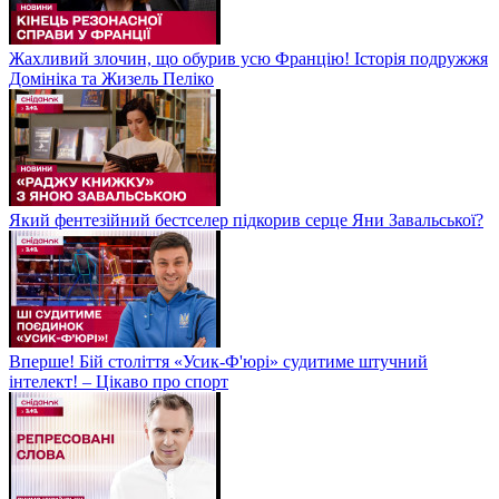
Жахливий злочин, що обурив усю Францію! Історія подружжя
Домініка та Жизель Пеліко
Який фентезійний бестселер підкорив серце Яни Завальської?
Вперше! Бій століття «Усик-Ф'юрі» судитиме штучний
інтелект! – Цікаво про спорт