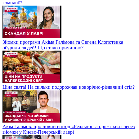
компанії!
Зйомки програми Акіма Галімова та Євгена Клопотенка
обурили людей! Що стало причиною?
Ціна свята! На скільки подорожчав новорічно-різдвяний стіл?
Акім Галімов: про новий епізод «Реальної історії» і хейт через
зйомки у Києво-Печерській лаврі