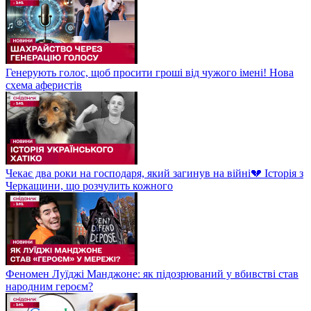
Генерують голос, щоб просити гроші від чужого імені! Нова
схема аферистів
Чекає два роки на господаря, який загинув на війні💔 Історія з
Черкащини, що розчулить кожного
Феномен Луїджі Манджоне: як підозрюваний у вбивстві став
народним героєм?