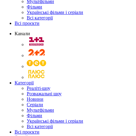
Мультфільми
Фільми
Українські фільми і серіали
Всі категорії
Всі проєкти
Канали
Категорії
Реаліті-шоу
Розважальні шоу
Новини
Серіали
Мультфільми
Фільми
Українські фільми і серіали
Всі категорії
Всі проєкти