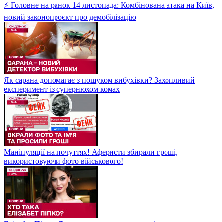
⚡ Головне на ранок 14 листопада: Комбінована атака на Київ,
новий законопроєкт про демобілізацію
Як сарана допомагає з пошуком вибухівки? Захопливий
експеримент із супернюхом комах
Маніпуляції на почуттях! Аферисти збирали гроші,
використовуючи фото військового!