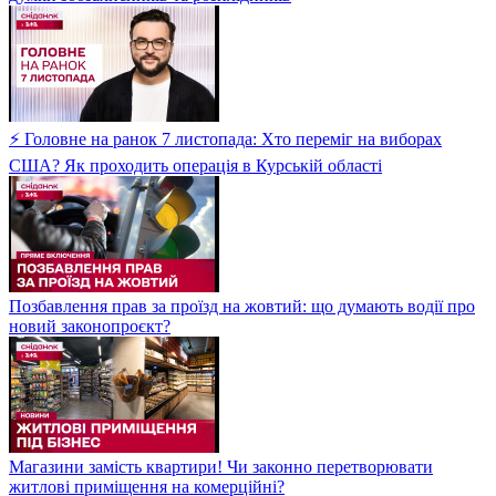
⚡ Головне на ранок 7 листопада: Хто переміг на виборах
США? Як проходить операція в Курській області
Позбавлення прав за проїзд на жовтий: що думають водії про
новий законопроєкт?
Магазини замість квартири! Чи законно перетворювати
житлові приміщення на комерційні?