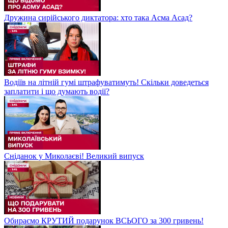
Дружина сирійського диктатора: хто така Асма Асад?
Водіїв на літній гумі штрафуватимуть! Скільки доведеться
заплатити і що думають водії?
Сніданок у Миколаєві! Великий випуск
Обираємо КРУТИЙ подарунок ВСЬОГО за 300 гривень!