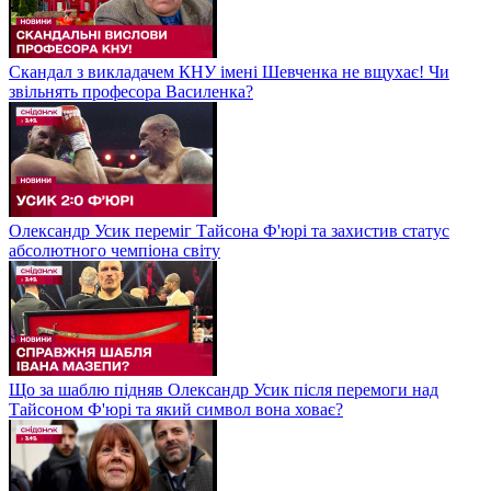
Скандал з викладачем КНУ імені Шевченка не вщухає! Чи
звільнять професора Василенка?
Олександр Усик переміг Тайсона Ф'юрі та захистив статус
абсолютного чемпіона світу
Що за шаблю підняв Олександр Усик після перемоги над
Тайсоном Ф'юрі та який символ вона ховає?