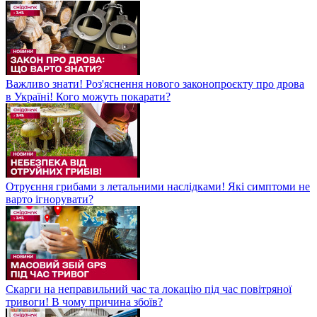
Важливо знати! Роз'яснення нового законопроєкту про дрова
в Україні! Кого можуть покарати?
Отруєння грибами з летальними наслідками! Які симптоми не
варто ігнорувати?
Скарги на неправильний час та локацію під час повітряної
тривоги! В чому причина збоїв?