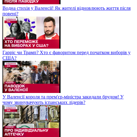
Водна стихія у Валенсії! Як жителі відновлюють життя після
повені?
Гарріс чи Трамп? Хто є фаворитом перед початком виборів у
США?
У Валенсії короля та прем'єр-міністра закидали брудом! У
чому звинувачують іспанських лідерів?