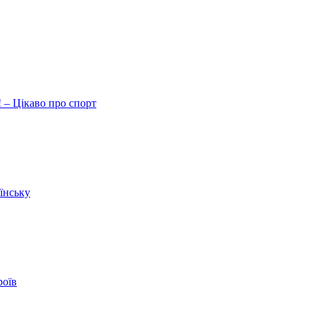
 – Цікаво про спорт
їнську
роїв