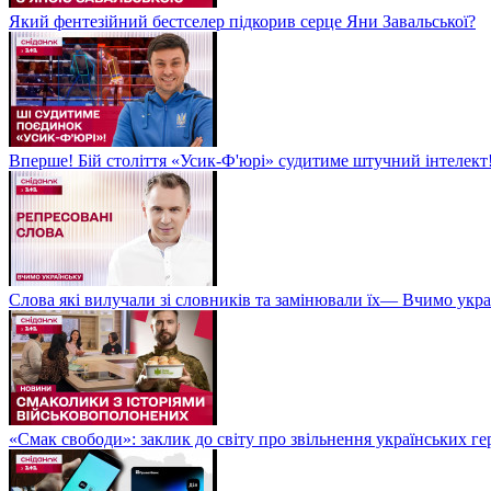
Який фентезійний бестселер підкорив серце Яни Завальської?
Вперше! Бій століття «Усик-Ф'юрі» судитиме штучний інтелект!
Слова які вилучали зі словників та замінювали їх— Вчимо укра
«Смак свободи»: заклик до світу про звільнення українських ге