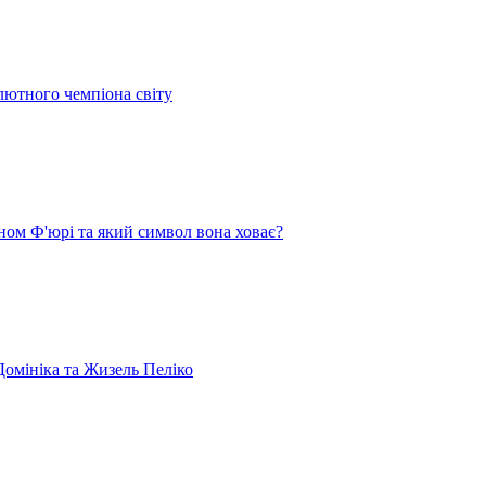
лютного чемпіона світу
ом Ф'юрі та який символ вона ховає?
омініка та Жизель Пеліко