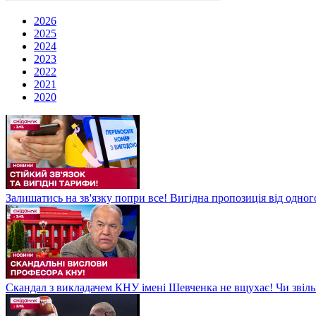
2026
2025
2024
2023
2022
2021
2020
Залишатись на зв'язку попри все! Вигідна пропозиція від одног
Скандал з викладачем КНУ імені Шевченка не вщухає! Чи звіл