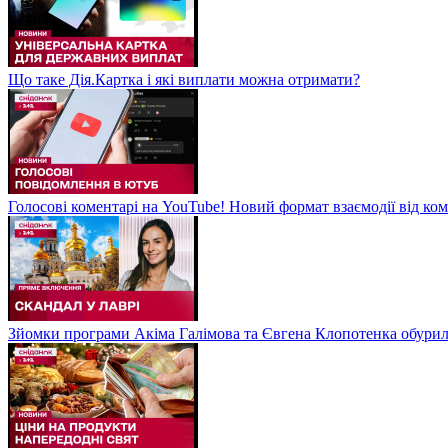
Що таке Дія.Картка і які виплати можна отримати?
Голосові коментарі на YouTube! Новий формат взаємодії від ком
Зйомки програми Акіма Галімова та Євгена Клопотенка обури