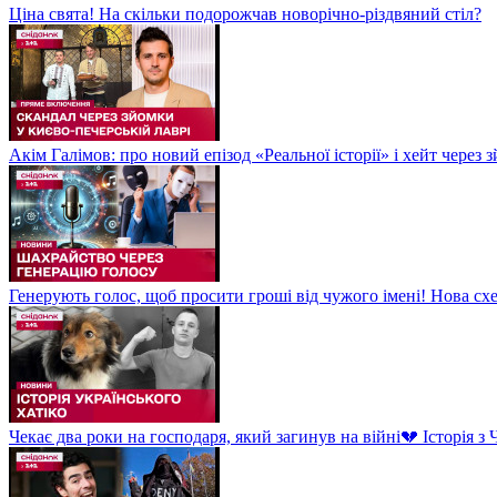
Ціна свята! На скільки подорожчав новорічно-різдвяний стіл?
Акім Галімов: про новий епізод «Реальної історії» і хейт через
Генерують голос, щоб просити гроші від чужого імені! Нова сх
Чекає два роки на господаря, який загинув на війні💔 Історія 