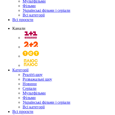
Мультфільми
Фільми
Українські фільми і серіали
Всі категорії
Всі проєкти
Канали
Категорії
Реаліті-шоу
Розважальні шоу
Новини
Серіали
Мультфільми
Фільми
Українські фільми і серіали
Всі категорії
Всі проєкти