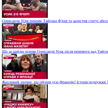
Олександр Усик переміг Тайсона Ф'юрі та захистив статус абсо
Що за шаблю підняв Олександр Усик після перемоги над Тайсон
Жахливий злочин, що обурив усю Францію! Історія подружжя Д