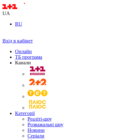
UA
RU
Вхід в кабінет
Онлайн
ТБ програма
Канали
Категорії
Реаліті-шоу
Розважальні шоу
Новини
Серіали