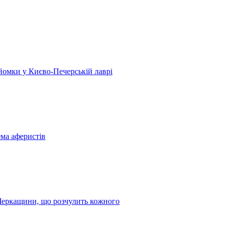
 зйомки у Києво-Печерській лаврі
ема аферистів
з Черкащини, що розчулить кожного