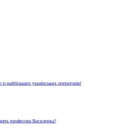
о із найбільших українських операторів!
ьнять професора Василенка?