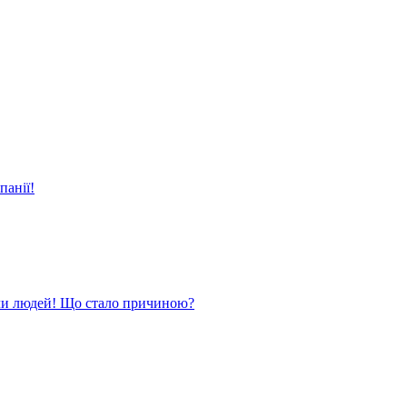
панії!
ли людей! Що стало причиною?