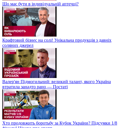
Що має бути в індивідуальній аптечці?
Крафтовий бізнес на солі! Унікальна продукція з давніх
соляних джерел
Валер'ян Підмогильний: великий талант, якого Україна
втратила занадто рано — Постаті
Хто продовжить боротьбу за Кубок України? Підсумки 1/8