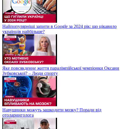
Найпопулярніші запити в Google за 2024 рік: що цікавило
українців найбільше?
Яке повсякденне життя паралімпійської чемпіонки Оксани
Зубковської? – Люди спорту
Навушники можуть зашкодити мозку? Поради від
отоларинголога