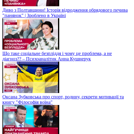
Диво з Полтавщини! Історія відродження обрядового печива
"панянок" | Зроблено в Україні
Що таке соціальне безпліддя і чому це проблема, а не
діагноз?? – Психоаналітик Анна Кушнерук
Оксана Зубковська про спорт, родину, секрети мотивації та
книгу "Філософія воїна"