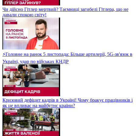
Чи дійсно Гітлер мертвий? Таємниці загибелі Гітлера, що не
давали спокою світу!
⚡Головне на ранок 5 листопада: Більше артилерії, 5G-зв'язок в
Україні, удар по військах КНДР
Кризовий дефіцит кадрів в Україні! Чому бракує працівників і
як це впливає на майбутнє країни?