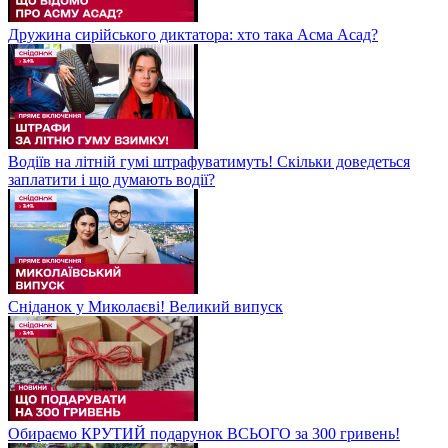
Дружина сирійського диктатора: хто така Асма Асад?
Водіїв на літній гумі штрафуватимуть! Скільки доведеться
заплатити і що думають водії?
Сніданок у Миколаєві! Великий випуск
Обираємо КРУТИЙ подарунок ВСЬОГО за 300 гривень!