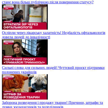
стане вона більш публічною після повернення статусу?
Осліпли через лікарську халатність! Недбалість офтальмологів
довела людей до інвалідності
Сильні слова для сильних людей! Чуттєвий проєкт підтримки
полонених українців
Заборона розведення і продажу тварин! Причини, штрафи та
думки зоозахисників та розплідників