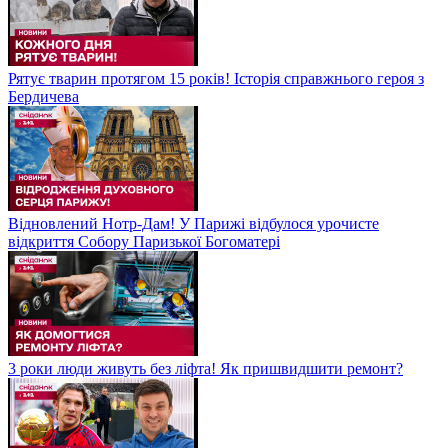
Рятує тварин протягом 15 років! Історія справжнього героя з
Бердичева
Відновлений Нотр-Дам! У Парижі відбулося урочисте
відкриття Собору Паризької Богоматері
3 роки люди живуть без ліфта! Як пришвидшити ремонт?