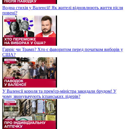
Водна стихія у Валенсії! Як жителі відновлюють життя після
повені?
Гарріс чи Трамп? Хто є фаворитом перед початком виборів у
США?
У Валенсії короля та прем'єр-міністра закидали брудом! У
чому звинувачують іспанських лідерів?