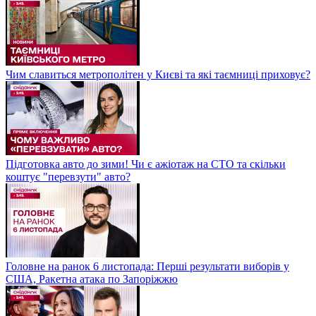
Чим славиться метрополітен у Києві та які таємниці приховує?
Підготовка авто до зими! Чи є ажіотаж на СТО та скільки
коштує "перевзути" авто?
Головне на ранок 6 листопада: Перші результати виборів у
США, Ракетна атака по Запоріжжю