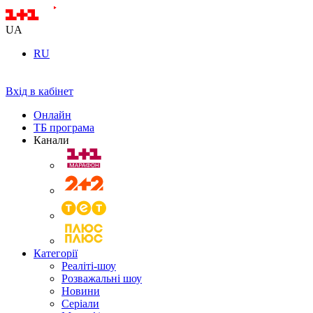
UA
RU
Вхід в кабінет
Онлайн
ТБ програма
Канали
Категорії
Реаліті-шоу
Розважальні шоу
Новини
Серіали