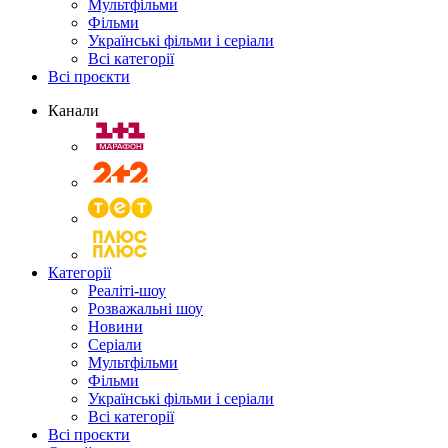
Мультфільми
Фільми
Українські фільми і серіали
Всі категорії
Всі проєкти
Канали
Категорії
Реаліті-шоу
Розважальні шоу
Новини
Серіали
Мультфільми
Фільми
Українські фільми і серіали
Всі категорії
Всі проєкти