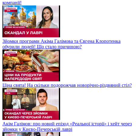
компанії!
Зйомки програми Акіма Галімова та Євгена Клопотенка
обурили людей! Що стало причиною?
Ціна свята! На скільки подорожчав новорічно-різдвяний стіл?
Акім Галімов: про новий епізод «Реальної історії» і хейт через
зйомки у Києво-Печерській лаврі