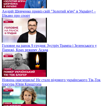
Андрій Шевченко привіз свій "Золотий м'яч" в Україну! –
Цікаво про спорт
Головне на ранок 9 грудня: Зустріч Трампа і Зеленського у
Парижі, Крах режиму Асада
Новина ошелешила! Не стало відомого українського Тік-Ток
блогера Юрія Криштопа