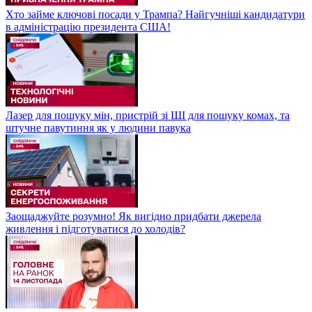
Хто займе ключові посади у Трампа? Найгучніші кандидатури
в адміністрацію президента США!
Лазер для пошуку мін, пристрій зі ШІ для пошуку комах, та
штучне павутиння як у людини павука
Заощаджуйте розумно! Як вигідно придбати джерела
живлення і підготуватися до холодів?