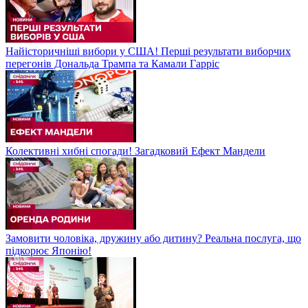
Найісторичніші вибори у США! Перші результати виборчих
перегонів Дональда Трампа та Камали Гарріс
Колективні хибні спогади! Загадковий Ефект Мандели
Замовити чоловіка, дружину або дитину? Реальна послуга, що
підкорює Японію!