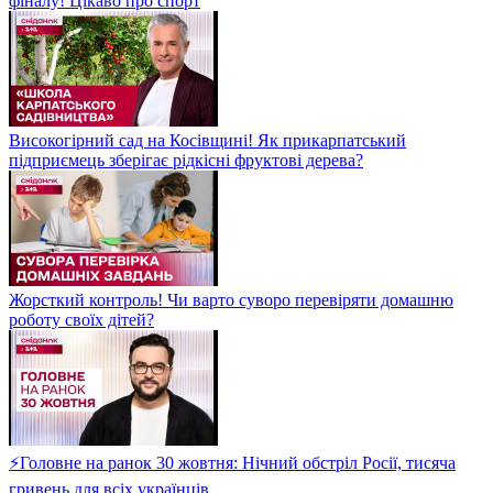
фіналу! Цікаво про спорт
Високогірний сад на Косівщині! Як прикарпатський
підприємець зберігає рідкісні фруктові дерева?
Жорсткий контроль! Чи варто суворо перевіряти домашню
роботу своїх дітей?
⚡Головне на ранок 30 жовтня: Нічний обстріл Росії, тисяча
гривень для всіх українців