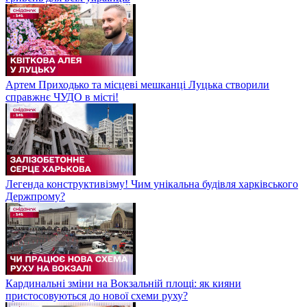
Артем Приходько та місцеві мешканці Луцька створили
справжнє ЧУДО в місті!
Легенда конструктивізму! Чим унікальна будівля харківського
Держпрому?
Кардинальні зміни на Вокзальній площі: як кияни
пристосовуються до нової схеми руху?