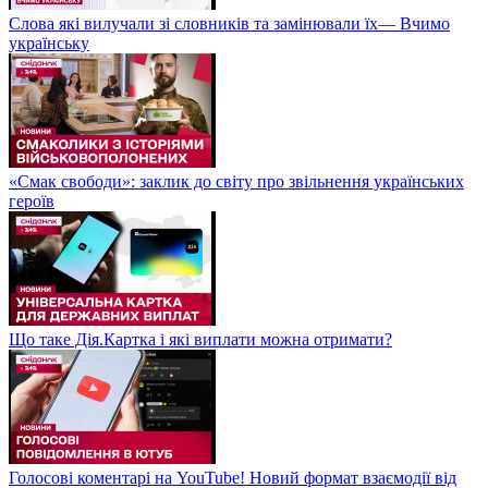
Слова які вилучали зі словників та замінювали їх— Вчимо
українську
«Смак свободи»: заклик до світу про звільнення українських
героїв
Що таке Дія.Картка і які виплати можна отримати?
Голосові коментарі на YouTube! Новий формат взаємодії від