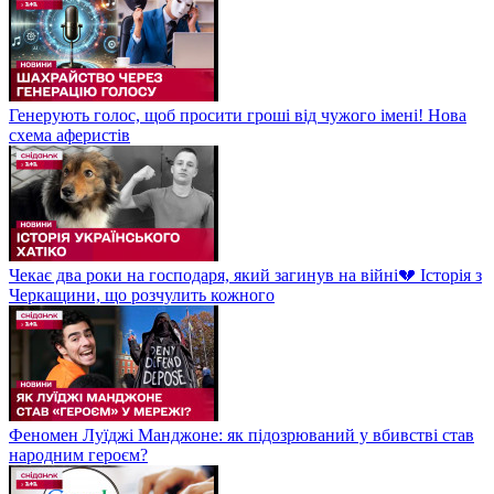
Генерують голос, щоб просити гроші від чужого імені! Нова
схема аферистів
Чекає два роки на господаря, який загинув на війні💔 Історія з
Черкащини, що розчулить кожного
Феномен Луїджі Манджоне: як підозрюваний у вбивстві став
народним героєм?