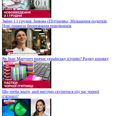
Зміни з 1 грудня: Зимова єПідтримка, Збільшення податків,
Нові правила бронювання працівників
Як Іван Марунич вивчає українську історію? Раджу книжку
Що треба знати, щоб вигідно скупитися під час чорної
п'ятниці?