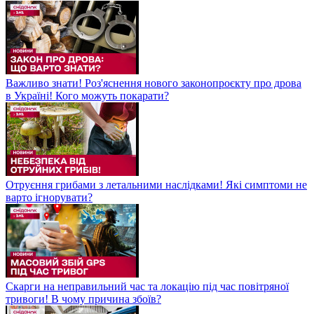
Важливо знати! Роз'яснення нового законопроєкту про дрова
в Україні! Кого можуть покарати?
Отруєння грибами з летальними наслідками! Які симптоми не
варто ігнорувати?
Скарги на неправильний час та локацію під час повітряної
тривоги! В чому причина збоїв?