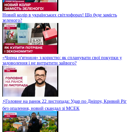
Новий колір в українських світлофорах! Що буде замість
зеленого?
«Чорна п'ятниця» з користю: як спланувати свої покупки у
задоволення і не витратити зайвого?
⚡Головне на ранок 22 листопада: Удар по Дніпру, Кривий Ріг
без опалення, новий скандал зі МСЕК