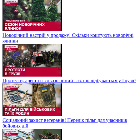
Новорічний настрій у продажу! Скільки коштують новорічні
ялинки
Протести, арешти і сльозогінний газ: що відбувається у Грузії?
Соціальний захист ветеранів! Перелік пільг для учасників
бойових дій