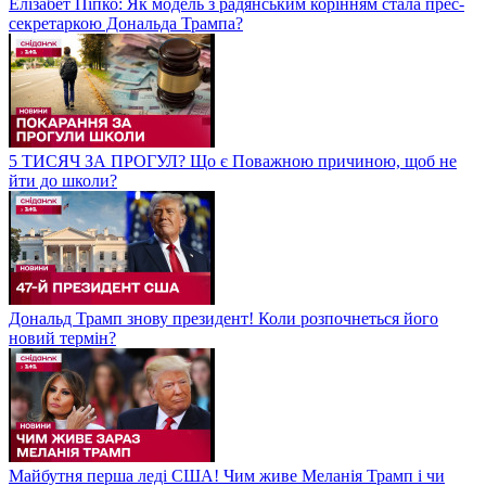
Елізабет Піпко: Як модель з радянським корінням стала прес-
секретаркою Дональда Трампа?
5 ТИСЯЧ ЗА ПРОГУЛ? Що є Поважною причиною, щоб не
йти до школи?
Дональд Трамп знову президент! Коли розпочнеться його
новий термін?
Майбутня перша леді США! Чим живе Меланія Трамп і чи