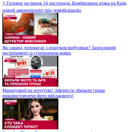
⚡ Головне на ранок 14 листопада: Комбінована атака на Київ,
новий законопроєкт про демобілізацію
Як сарана допомагає з пошуком вибухівки? Захопливий
експеримент із супернюхом комах
Маніпуляції на почуттях! Аферисти збирали гроші,
використовуючи фото військового!