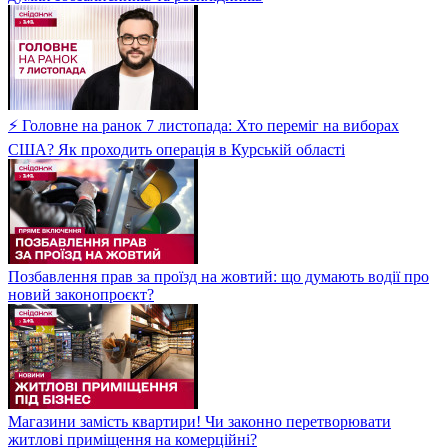
⚡ Головне на ранок 7 листопада: Хто переміг на виборах
США? Як проходить операція в Курській області
Позбавлення прав за проїзд на жовтий: що думають водії про
новий законопроєкт?
Магазини замість квартири! Чи законно перетворювати
житлові приміщення на комерційні?