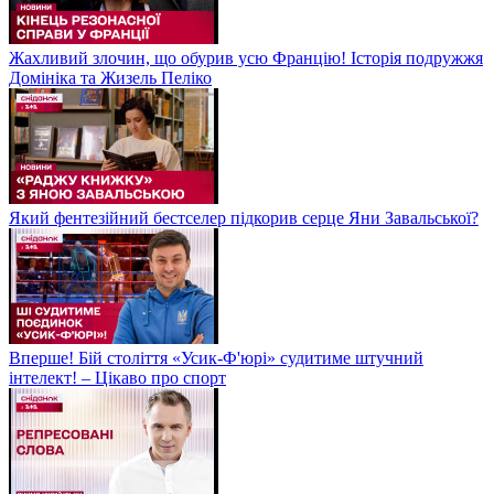
Жахливий злочин, що обурив усю Францію! Історія подружжя
Домініка та Жизель Пеліко
Який фентезійний бестселер підкорив серце Яни Завальської?
Вперше! Бій століття «Усик-Ф'юрі» судитиме штучний
інтелект! – Цікаво про спорт