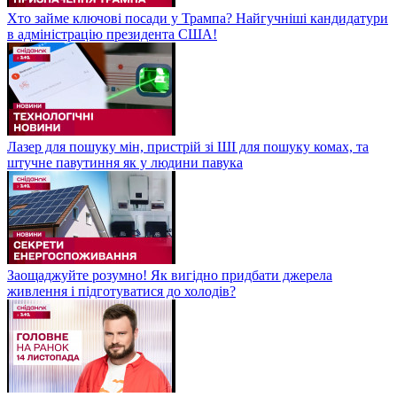
Хто займе ключові посади у Трампа? Найгучніші кандидатури
в адміністрацію президента США!
Лазер для пошуку мін, пристрій зі ШІ для пошуку комах, та
штучне павутиння як у людини павука
Заощаджуйте розумно! Як вигідно придбати джерела
живлення і підготуватися до холодів?