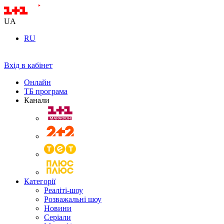
UA
RU
Вхід в кабінет
Онлайн
ТБ програма
Канали
Категорії
Реаліті-шоу
Розважальні шоу
Новини
Серіали