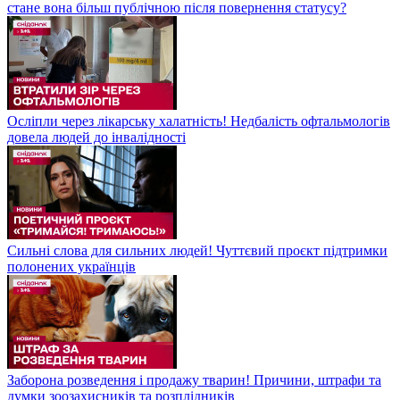
стане вона більш публічною після повернення статусу?
Осліпли через лікарську халатність! Недбалість офтальмологів
довела людей до інвалідності
Сильні слова для сильних людей! Чуттєвий проєкт підтримки
полонених українців
Заборона розведення і продажу тварин! Причини, штрафи та
думки зоозахисників та розплідників