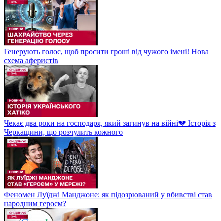
Генерують голос, щоб просити гроші від чужого імені! Нова
схема аферистів
Чекає два роки на господаря, який загинув на війні💔 Історія з
Черкащини, що розчулить кожного
Феномен Луїджі Манджоне: як підозрюваний у вбивстві став
народним героєм?