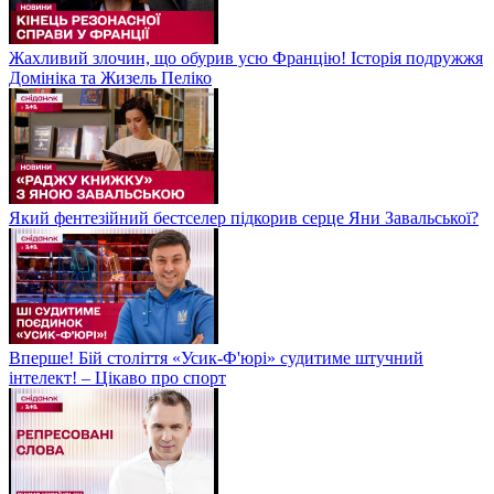
Жахливий злочин, що обурив усю Францію! Історія подружжя
Домініка та Жизель Пеліко
Який фентезійний бестселер підкорив серце Яни Завальської?
Вперше! Бій століття «Усик-Ф'юрі» судитиме штучний
інтелект! – Цікаво про спорт