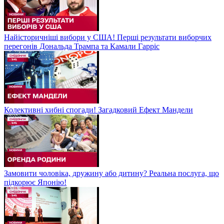
Найісторичніші вибори у США! Перші результати виборчих
перегонів Дональда Трампа та Камали Гарріс
Колективні хибні спогади! Загадковий Ефект Мандели
Замовити чоловіка, дружину або дитину? Реальна послуга, що
підкорює Японію!