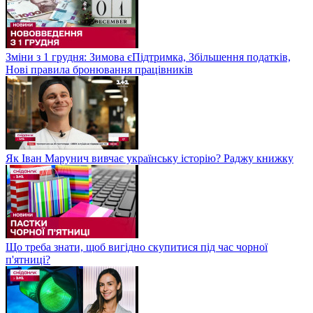
Зміни з 1 грудня: Зимова єПідтримка, Збільшення податків,
Нові правила бронювання працівників
Як Іван Марунич вивчає українську історію? Раджу книжку
Що треба знати, щоб вигідно скупитися під час чорної
п'ятниці?