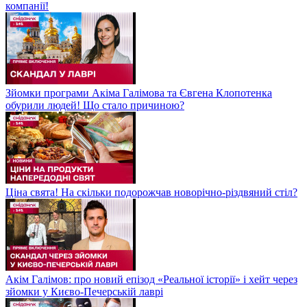
компанії!
Зйомки програми Акіма Галімова та Євгена Клопотенка
обурили людей! Що стало причиною?
Ціна свята! На скільки подорожчав новорічно-різдвяний стіл?
Акім Галімов: про новий епізод «Реальної історії» і хейт через
зйомки у Києво-Печерській лаврі