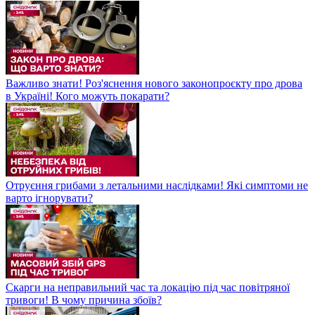
Важливо знати! Роз'яснення нового законопроєкту про дрова
в Україні! Кого можуть покарати?
Отруєння грибами з летальними наслідками! Які симптоми не
варто ігнорувати?
Скарги на неправильний час та локацію під час повітряної
тривоги! В чому причина збоїв?