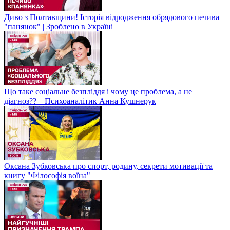
Диво з Полтавщини! Історія відродження обрядового печива
"панянок" | Зроблено в Україні
Що таке соціальне безпліддя і чому це проблема, а не
діагноз?? – Психоаналітик Анна Кушнерук
Оксана Зубковська про спорт, родину, секрети мотивації та
книгу "Філософія воїна"