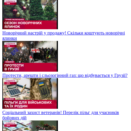
Новорічний настрій у продажу! Скільки коштують новорічні
ялинки
Протести, арешти і сльозогінний газ: що відбувається у Грузії?
Соціальний захист ветеранів! Перелік пільг для учасників
бойових дій