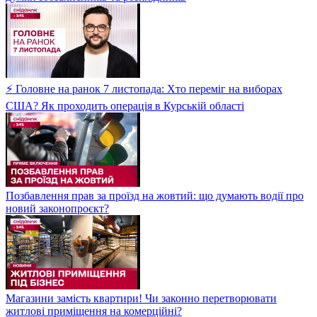
⚡ Головне на ранок 7 листопада: Хто переміг на виборах
США? Як проходить операція в Курській області
Позбавлення прав за проїзд на жовтий: що думають водії про
новий законопроєкт?
Магазини замість квартири! Чи законно перетворювати
житлові приміщення на комерційні?