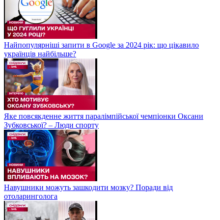
Найпопулярніші запити в Google за 2024 рік: що цікавило
українців найбільше?
Яке повсякденне життя паралімпійської чемпіонки Оксани
Зубковської? – Люди спорту
Навушники можуть зашкодити мозку? Поради від
отоларинголога