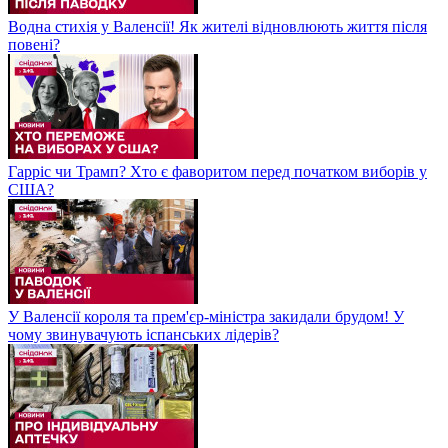
Водна стихія у Валенсії! Як жителі відновлюють життя після
повені?
Гарріс чи Трамп? Хто є фаворитом перед початком виборів у
США?
У Валенсії короля та прем'єр-міністра закидали брудом! У
чому звинувачують іспанських лідерів?