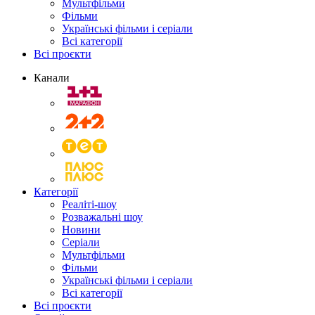
Мультфільми
Фільми
Українські фільми і серіали
Всі категорії
Всі проєкти
Канали
Категорії
Реаліті-шоу
Розважальні шоу
Новини
Серіали
Мультфільми
Фільми
Українські фільми і серіали
Всі категорії
Всі проєкти