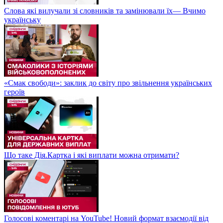
Слова які вилучали зі словників та замінювали їх— Вчимо
українську
«Смак свободи»: заклик до світу про звільнення українських
героїв
Що таке Дія.Картка і які виплати можна отримати?
Голосові коментарі на YouTube! Новий формат взаємодії від