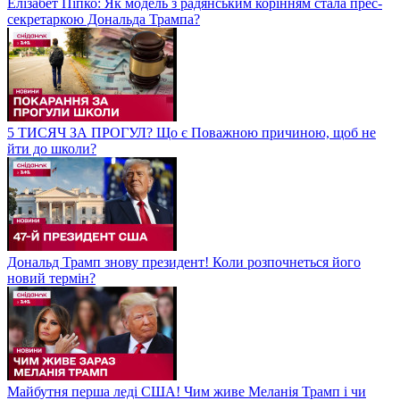
Елізабет Піпко: Як модель з радянським корінням стала прес-
секретаркою Дональда Трампа?
5 ТИСЯЧ ЗА ПРОГУЛ? Що є Поважною причиною, щоб не
йти до школи?
Дональд Трамп знову президент! Коли розпочнеться його
новий термін?
Майбутня перша леді США! Чим живе Меланія Трамп і чи