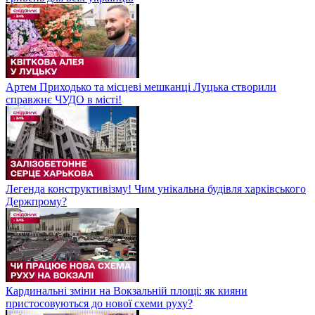
Артем Приходько та місцеві мешканці Луцька створили
справжнє ЧУДО в місті!
Легенда конструктивізму! Чим унікальна будівля харківського
Держпрому?
Кардинальні зміни на Вокзальній площі: як кияни
пристосовуються до нової схеми руху?