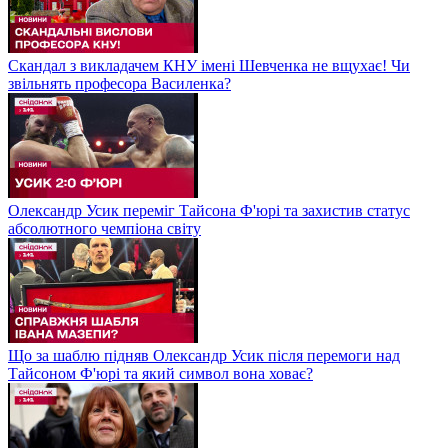
Скандал з викладачем КНУ імені Шевченка не вщухає! Чи
звільнять професора Василенка?
Олександр Усик переміг Тайсона Ф'юрі та захистив статус
абсолютного чемпіона світу
Що за шаблю підняв Олександр Усик після перемоги над
Тайсоном Ф'юрі та який символ вона ховає?