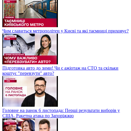
Чим славиться метрополітен у Києві та які таємниці приховує?
Підготовка авто до зими! Чи є ажіотаж на СТО та скільки
коштує "перевзути" авто?
Головне на ранок 6 листопада: Перші результати виборів у
США, Ракетна атака по Запоріжжю