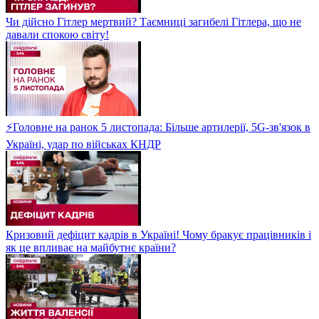
Чи дійсно Гітлер мертвий? Таємниці загибелі Гітлера, що не
давали спокою світу!
⚡Головне на ранок 5 листопада: Більше артилерії, 5G-зв'язок в
Україні, удар по військах КНДР
Кризовий дефіцит кадрів в Україні! Чому бракує працівників і
як це впливає на майбутнє країни?