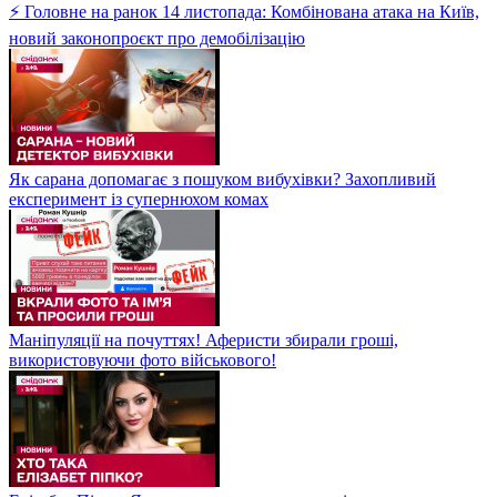
⚡ Головне на ранок 14 листопада: Комбінована атака на Київ,
новий законопроєкт про демобілізацію
Як сарана допомагає з пошуком вибухівки? Захопливий
експеримент із супернюхом комах
Маніпуляції на почуттях! Аферисти збирали гроші,
використовуючи фото військового!