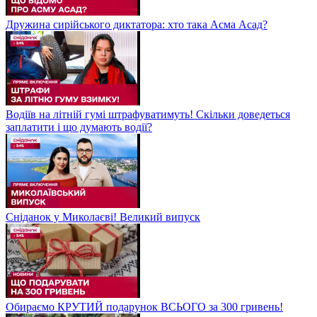
Дружина сирійського диктатора: хто така Асма Асад?
Водіїв на літній гумі штрафуватимуть! Скільки доведеться
заплатити і що думають водії?
Сніданок у Миколаєві! Великий випуск
Обираємо КРУТИЙ подарунок ВСЬОГО за 300 гривень!