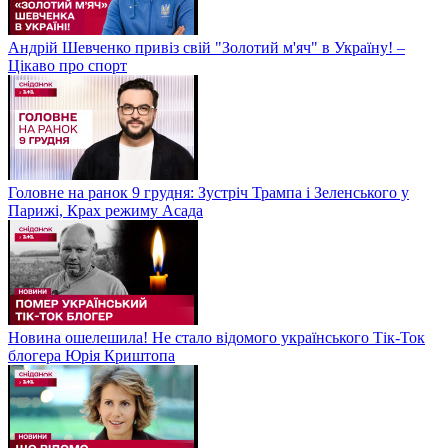
Андрій Шевченко привіз свій "Золотий м'яч" в Україну! –
Цікаво про спорт
Головне на ранок 9 грудня: Зустріч Трампа і Зеленського у
Парижі, Крах режиму Асада
Новина ошелешила! Не стало відомого українського Тік-Ток
блогера Юрія Криштопа