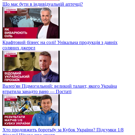
Що має бути в індивідуальній аптечці?
Крафтовий бізнес на солі! Унікальна продукція з давніх
соляних джерел
Валер'ян Підмогильний: великий талант, якого Україна
втратила занадто рано — Постаті
Хто продовжить боротьбу за Кубок України? Підсумки 1/8