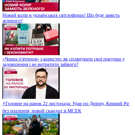
Новий колір в українських світлофорах! Що буде замість
зеленого?
«Чорна п'ятниця» з користю: як спланувати свої покупки у
задоволення і не витратити зайвого?
⚡Головне на ранок 22 листопада: Удар по Дніпру, Кривий Ріг
без опалення, новий скандал зі МСЕК