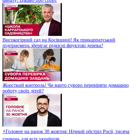
фіналу! Цікаво про спорт
Високогірний сад на Косівщині! Як прикарпатський
підприємець зберігає рідкісні фруктові дерева?
Жорсткий контроль! Чи варто суворо перевіряти домашню
роботу своїх дітей?
⚡Головне на ранок 30 жовтня: Нічний обстріл Росії, тисяча
гривень для всіх українців