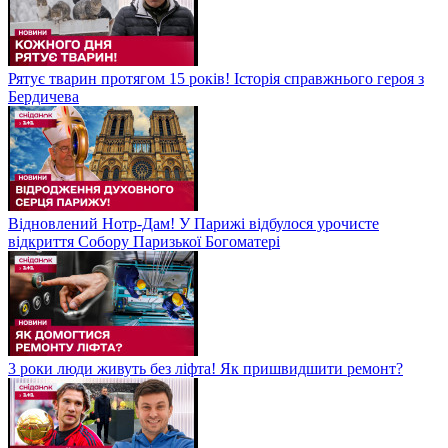
Рятує тварин протягом 15 років! Історія справжнього героя з
Бердичева
Відновлений Нотр-Дам! У Парижі відбулося урочисте
відкриття Собору Паризької Богоматері
3 роки люди живуть без ліфта! Як пришвидшити ремонт?