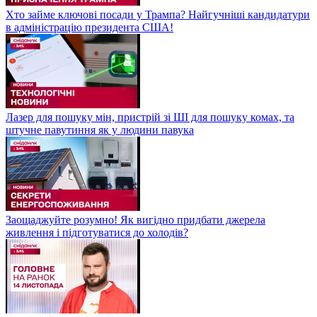
Хто займе ключові посади у Трампа? Найгучніші кандидатури
в адміністрацію президента США!
Лазер для пошуку мін, пристрій зі ШІ для пошуку комах, та
штучне павутиння як у людини павука
Заощаджуйте розумно! Як вигідно придбати джерела
живлення і підготуватися до холодів?