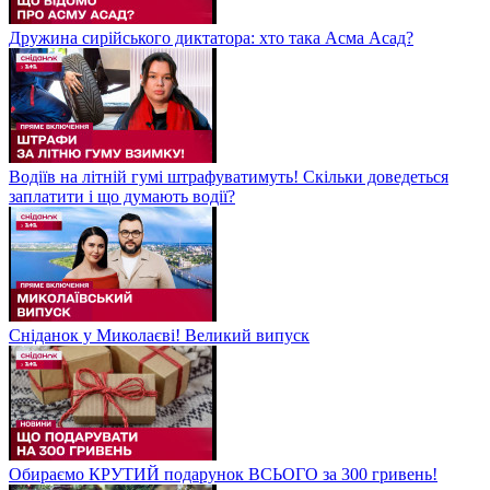
Дружина сирійського диктатора: хто така Асма Асад?
Водіїв на літній гумі штрафуватимуть! Скільки доведеться
заплатити і що думають водії?
Сніданок у Миколаєві! Великий випуск
Обираємо КРУТИЙ подарунок ВСЬОГО за 300 гривень!