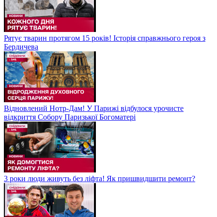
Рятує тварин протягом 15 років! Історія справжнього героя з
Бердичева
Відновлений Нотр-Дам! У Парижі відбулося урочисте
відкриття Собору Паризької Богоматері
3 роки люди живуть без ліфта! Як пришвидшити ремонт?