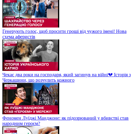
Генерують голос, щоб просити гроші від чужого імені! Нова
схема аферистів
Чекає два роки на господаря, який загинув на війні💔 Історія з
Черкащини, що розчулить кожного
Феномен Луїджі Манджоне: як підозрюваний у вбивстві став
народним героєм?