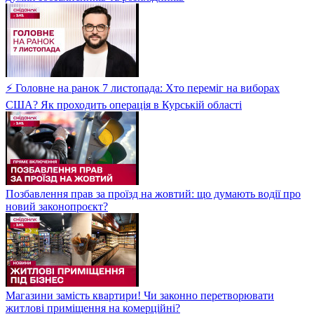
⚡ Головне на ранок 7 листопада: Хто переміг на виборах
США? Як проходить операція в Курській області
Позбавлення прав за проїзд на жовтий: що думають водії про
новий законопроєкт?
Магазини замість квартири! Чи законно перетворювати
житлові приміщення на комерційні?