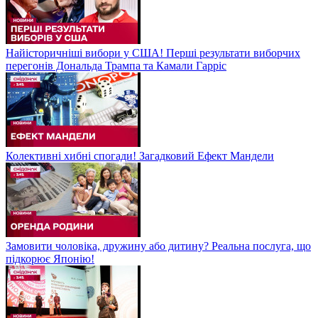
Найісторичніші вибори у США! Перші результати виборчих
перегонів Дональда Трампа та Камали Гарріс
Колективні хибні спогади! Загадковий Ефект Мандели
Замовити чоловіка, дружину або дитину? Реальна послуга, що
підкорює Японію!