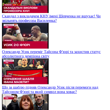
Скандал з викладачем КНУ імені Шевченка не вщухає! Чи
звільнять професора Василенка?
Олександр Усик переміг Тайсона Ф'юрі та захистив статус
абсолютного чемпіона світу
Що за шаблю підняв Олександр Усик після перемоги над
Тайсоном Ф'юрі та який символ вона ховає?