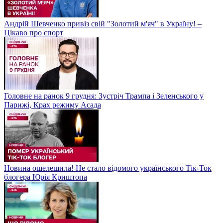
Андрій Шевченко привіз свій "Золотий м'яч" в Україну! –
Цікаво про спорт
Головне на ранок 9 грудня: Зустріч Трампа і Зеленського у
Парижі, Крах режиму Асада
Новина ошелешила! Не стало відомого українського Тік-Ток
блогера Юрія Криштопа