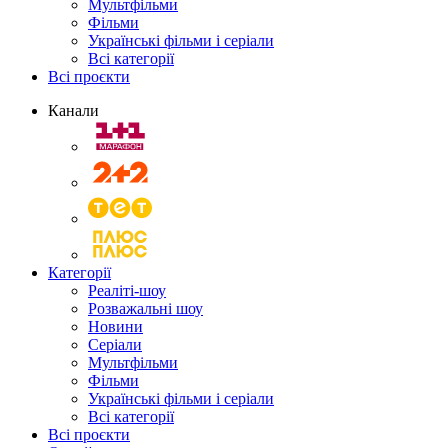
Мультфільми
Фільми
Українські фільми і серіали
Всі категорії
Всі проєкти
Канали
Категорії
Реаліті-шоу
Розважальні шоу
Новини
Серіали
Мультфільми
Фільми
Українські фільми і серіали
Всі категорії
Всі проєкти