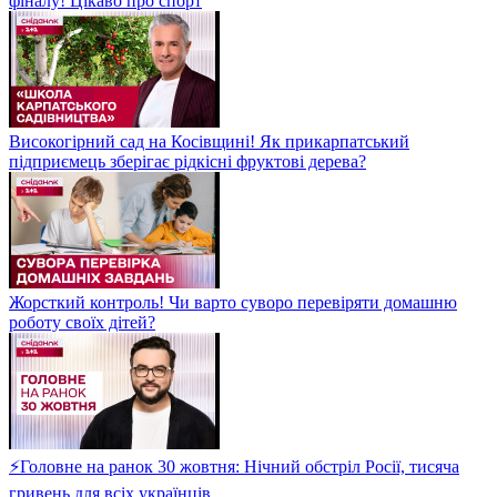
фіналу! Цікаво про спорт
Високогірний сад на Косівщині! Як прикарпатський
підприємець зберігає рідкісні фруктові дерева?
Жорсткий контроль! Чи варто суворо перевіряти домашню
роботу своїх дітей?
⚡Головне на ранок 30 жовтня: Нічний обстріл Росії, тисяча
гривень для всіх українців