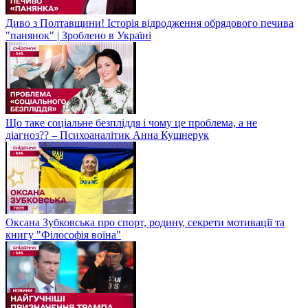
Диво з Полтавщини! Історія відродження обрядового печива
"панянок" | Зроблено в Україні
Що таке соціальне безпліддя і чому це проблема, а не
діагноз?? – Психоаналітик Анна Кушнерук
Оксана Зубковська про спорт, родину, секрети мотивації та
книгу "Філософія воїна"