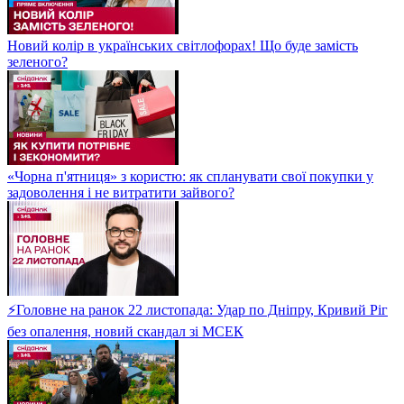
Новий колір в українських світлофорах! Що буде замість
зеленого?
«Чорна п'ятниця» з користю: як спланувати свої покупки у
задоволення і не витратити зайвого?
⚡Головне на ранок 22 листопада: Удар по Дніпру, Кривий Ріг
без опалення, новий скандал зі МСЕК