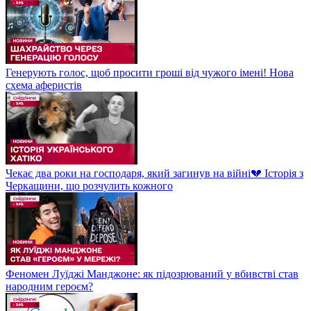
Генерують голос, щоб просити гроші від чужого імені! Нова
схема аферистів
Чекає два роки на господаря, який загинув на війні💔 Історія з
Черкащини, що розчулить кожного
Феномен Луїджі Манджоне: як підозрюваний у вбивстві став
народним героєм?