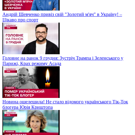
Андрій Шевченко привіз свій "Золотий м'яч" в Україну! –
Цікаво про спорт
Головне на ранок 9 грудня: Зустріч Трампа і Зеленського у
Парижі, Крах режиму Асада
Новина ошелешила! Не стало відомого українського Тік-Ток
блогера Юрія Криштопа