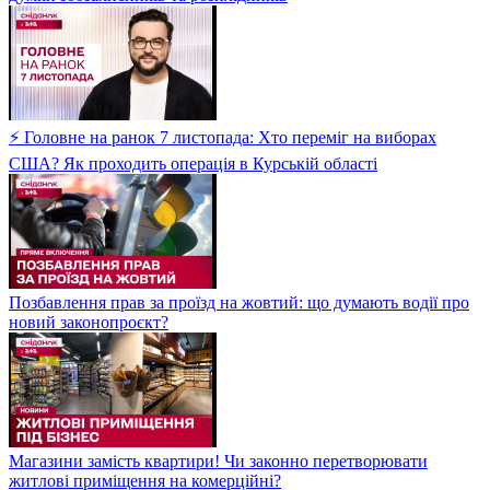
⚡ Головне на ранок 7 листопада: Хто переміг на виборах
США? Як проходить операція в Курській області
Позбавлення прав за проїзд на жовтий: що думають водії про
новий законопроєкт?
Магазини замість квартири! Чи законно перетворювати
житлові приміщення на комерційні?