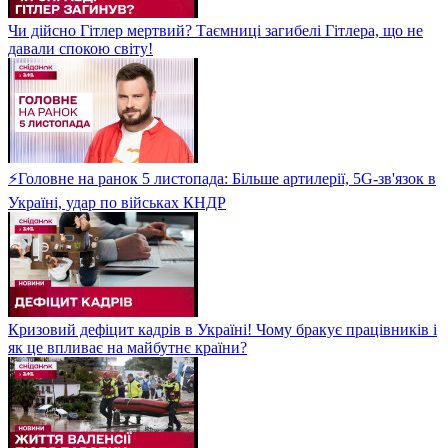
Чи дійсно Гітлер мертвий? Таємниці загибелі Гітлера, що не
давали спокою світу!
⚡Головне на ранок 5 листопада: Більше артилерії, 5G-зв'язок в
Україні, удар по військах КНДР
Кризовий дефіцит кадрів в Україні! Чому бракує працівників і
як це впливає на майбутнє країни?