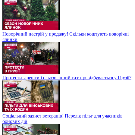
Новорічний настрій у продажу! Скільки коштують новорічні
ялинки
Протести, арешти і сльозогінний газ: що відбувається у Грузії?
Соціальний захист ветеранів! Перелік пільг для учасників
бойових дій