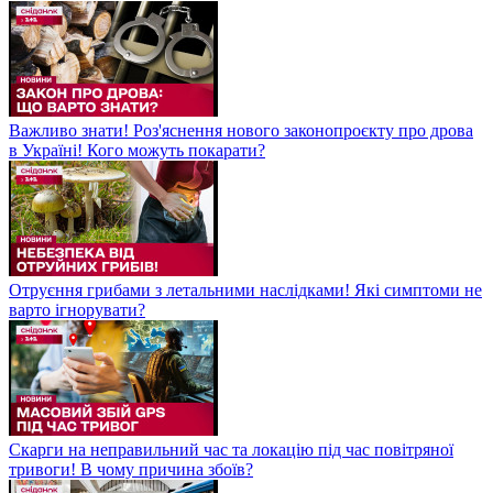
Важливо знати! Роз'яснення нового законопроєкту про дрова
в Україні! Кого можуть покарати?
Отруєння грибами з летальними наслідками! Які симптоми не
варто ігнорувати?
Скарги на неправильний час та локацію під час повітряної
тривоги! В чому причина збоїв?