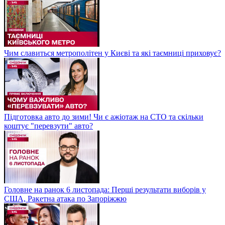
Чим славиться метрополітен у Києві та які таємниці приховує?
Підготовка авто до зими! Чи є ажіотаж на СТО та скільки
коштує "перевзути" авто?
Головне на ранок 6 листопада: Перші результати виборів у
США, Ракетна атака по Запоріжжю