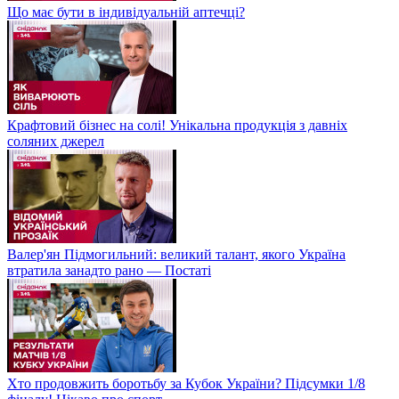
Що має бути в індивідуальній аптечці?
Крафтовий бізнес на солі! Унікальна продукція з давніх
соляних джерел
Валер'ян Підмогильний: великий талант, якого Україна
втратила занадто рано — Постаті
Хто продовжить боротьбу за Кубок України? Підсумки 1/8