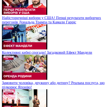
Найісторичніші вибори у США! Перші результати виборчих
перегонів Дональда Трампа та Камали Гарріс
Колективні хибні спогади! Загадковий Ефект Мандели
Замовити чоловіка, дружину або дитину? Реальна послуга, що
підкорює Японію!