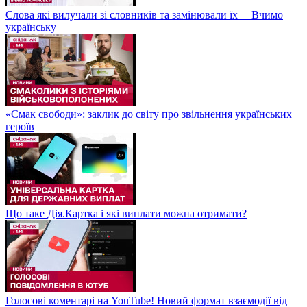
Слова які вилучали зі словників та замінювали їх— Вчимо
українську
«Смак свободи»: заклик до світу про звільнення українських
героїв
Що таке Дія.Картка і які виплати можна отримати?
Голосові коментарі на YouTube! Новий формат взаємодії від