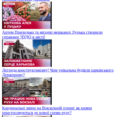
Артем Приходько та місцеві мешканці Луцька створили
справжнє ЧУДО в місті!
Легенда конструктивізму! Чим унікальна будівля харківського
Держпрому?
Кардинальні зміни на Вокзальній площі: як кияни
пристосовуються до нової схеми руху?