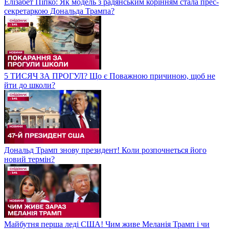
Елізабет Піпко: Як модель з радянським корінням стала прес-
секретаркою Дональда Трампа?
5 ТИСЯЧ ЗА ПРОГУЛ? Що є Поважною причиною, щоб не
йти до школи?
Дональд Трамп знову президент! Коли розпочнеться його
новий термін?
Майбутня перша леді США! Чим живе Меланія Трамп і чи