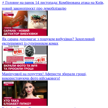
⚡ Головне на ранок 14 листопада: Комбінована атака на Київ,
новий законопроєкт про демобілізацію
Як сарана допомагає з пошуком вибухівки? Захопливий
експеримент із супернюхом комах
Маніпуляції на почуттях! Аферисти збирали гроші,
використовуючи фото військового!