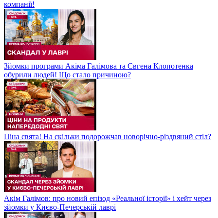
компанії!
Зйомки програми Акіма Галімова та Євгена Клопотенка
обурили людей! Що стало причиною?
Ціна свята! На скільки подорожчав новорічно-різдвяний стіл?
Акім Галімов: про новий епізод «Реальної історії» і хейт через
зйомки у Києво-Печерській лаврі