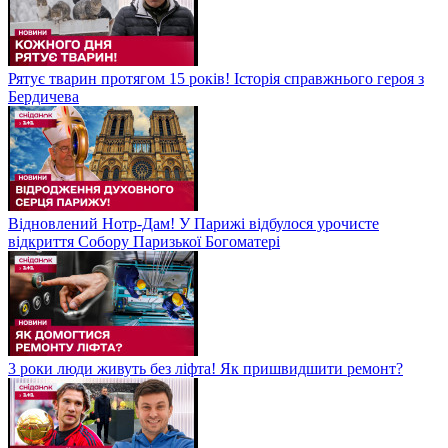
Рятує тварин протягом 15 років! Історія справжнього героя з
Бердичева
Відновлений Нотр-Дам! У Парижі відбулося урочисте
відкриття Собору Паризької Богоматері
3 роки люди живуть без ліфта! Як пришвидшити ремонт?