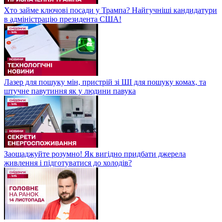
Хто займе ключові посади у Трампа? Найгучніші кандидатури
в адміністрацію президента США!
Лазер для пошуку мін, пристрій зі ШІ для пошуку комах, та
штучне павутиння як у людини павука
Заощаджуйте розумно! Як вигідно придбати джерела
живлення і підготуватися до холодів?