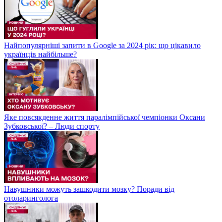
Найпопулярніші запити в Google за 2024 рік: що цікавило
українців найбільше?
Яке повсякденне життя паралімпійської чемпіонки Оксани
Зубковської? – Люди спорту
Навушники можуть зашкодити мозку? Поради від
отоларинголога