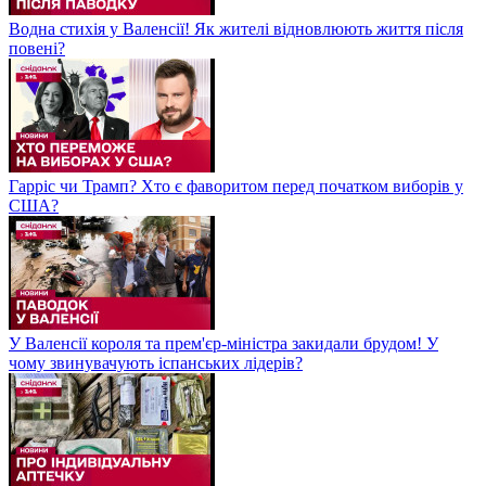
Водна стихія у Валенсії! Як жителі відновлюють життя після
повені?
Гарріс чи Трамп? Хто є фаворитом перед початком виборів у
США?
У Валенсії короля та прем'єр-міністра закидали брудом! У
чому звинувачують іспанських лідерів?