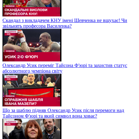
Скандал з викладачем КНУ імені Шевченка не вщухає! Чи
звільнять професора Василенка?
Олександр Усик переміг Тайсона Ф'юрі та захистив статус
абсолютного чемпіона світу
Що за шаблю підняв Олександр Усик після перемоги над
Тайсоном Ф'юрі та який символ вона ховає?