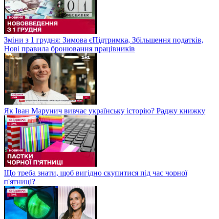
Зміни з 1 грудня: Зимова єПідтримка, Збільшення податків,
Нові правила бронювання працівників
Як Іван Марунич вивчає українську історію? Раджу книжку
Що треба знати, щоб вигідно скупитися під час чорної
п'ятниці?