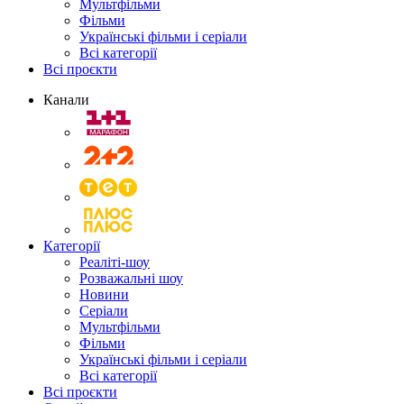
Мультфільми
Фільми
Українські фільми і серіали
Всі категорії
Всі проєкти
Канали
Категорії
Реаліті-шоу
Розважальні шоу
Новини
Серіали
Мультфільми
Фільми
Українські фільми і серіали
Всі категорії
Всі проєкти