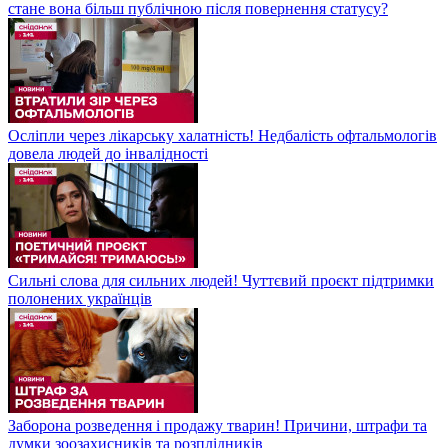
стане вона більш публічною після повернення статусу?
Осліпли через лікарську халатність! Недбалість офтальмологів
довела людей до інвалідності
Сильні слова для сильних людей! Чуттєвий проєкт підтримки
полонених українців
Заборона розведення і продажу тварин! Причини, штрафи та
думки зоозахисників та розплідників