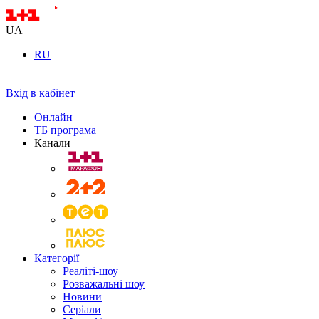
UA
RU
Вхід в кабінет
Онлайн
ТБ програма
Канали
Категорії
Реаліті-шоу
Розважальні шоу
Новини
Серіали