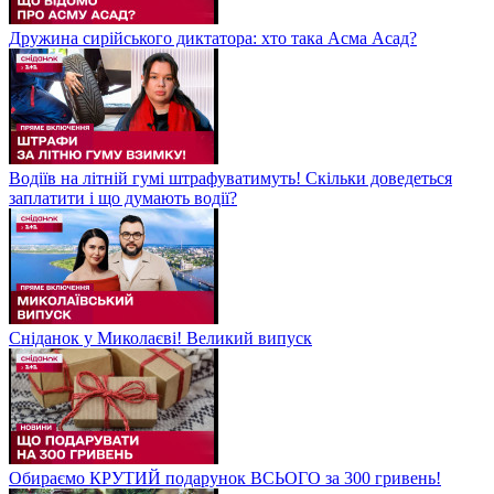
Дружина сирійського диктатора: хто така Асма Асад?
Водіїв на літній гумі штрафуватимуть! Скільки доведеться
заплатити і що думають водії?
Сніданок у Миколаєві! Великий випуск
Обираємо КРУТИЙ подарунок ВСЬОГО за 300 гривень!