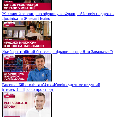
Жахливий злочин, що обурив усю Францію! Історія подружжя
Домініка та Жизель Пеліко
Який фентезійний бестселер підкорив серце Яни Завальської?
Вперше! Бій століття «Усик-Ф'юрі» судитиме штучний
інтелект! – Цікаво про спорт