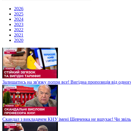
2026
2025
2024
2023
2022
2021
2020
Залишатись на зв'язку попри все! Вигідна пропозиція від одног
Скандал з викладачем КНУ імені Шевченка не вщухає! Чи звіл