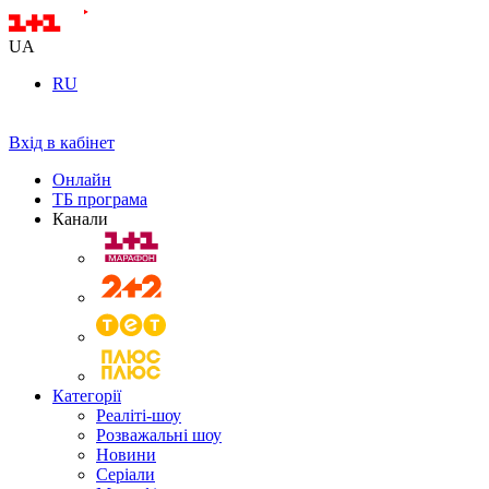
UA
RU
Вхід в кабінет
Онлайн
ТБ програма
Канали
Категорії
Реаліті-шоу
Розважальні шоу
Новини
Серіали