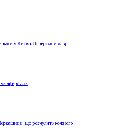
 зйомки у Києво-Печерській лаврі
ема аферистів
з Черкащини, що розчулить кожного