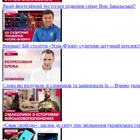
Який фентезійний бестселер підкорив серце Яни Завальської?
Вперше! Бій століття «Усик-Ф'юрі» судитиме штучний інтелект!
Слова які вилучали зі словників та замінювали їх— Вчимо укра
«Смак свободи»: заклик до світу про звільнення українських ге