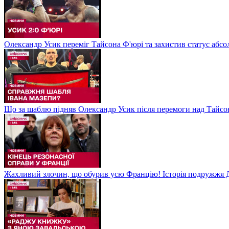
Олександр Усик переміг Тайсона Ф'юрі та захистив статус абсо
Що за шаблю підняв Олександр Усик після перемоги над Тайсон
Жахливий злочин, що обурив усю Францію! Історія подружжя Д