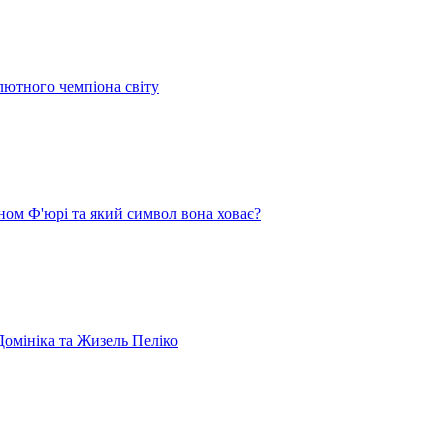
лютного чемпіона світу
ом Ф'юрі та який символ вона ховає?
омініка та Жизель Пеліко