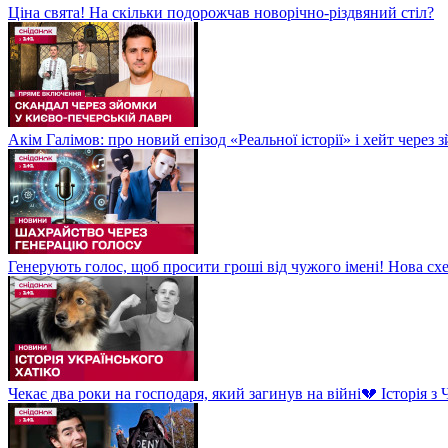
Ціна свята! На скільки подорожчав новорічно-різдвяний стіл?
Акім Галімов: про новий епізод «Реальної історії» і хейт через
Генерують голос, щоб просити гроші від чужого імені! Нова сх
Чекає два роки на господаря, який загинув на війні💔 Історія 