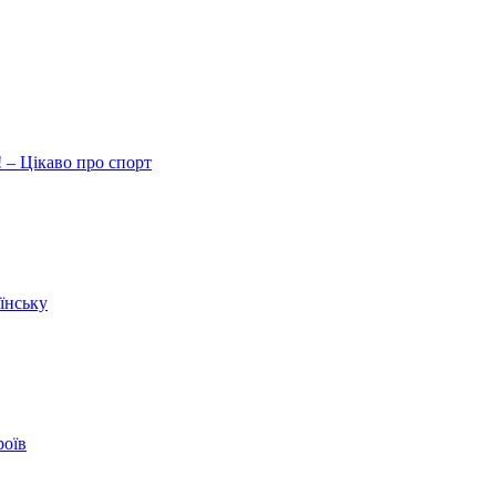
 – Цікаво про спорт
їнську
роїв