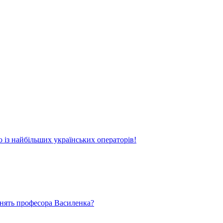
о із найбільших українських операторів!
ьнять професора Василенка?