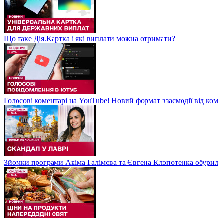
Що таке Дія.Картка і які виплати можна отримати?
Голосові коментарі на YouTube! Новий формат взаємодії від ком
Зйомки програми Акіма Галімова та Євгена Клопотенка обури