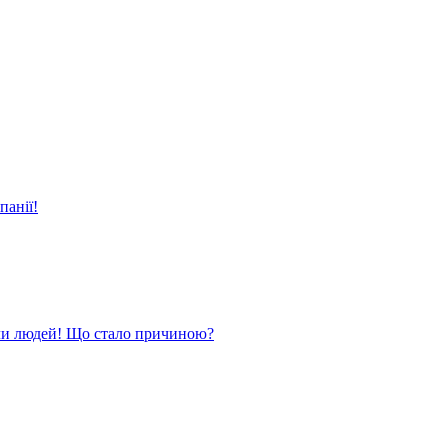
панії!
ли людей! Що стало причиною?