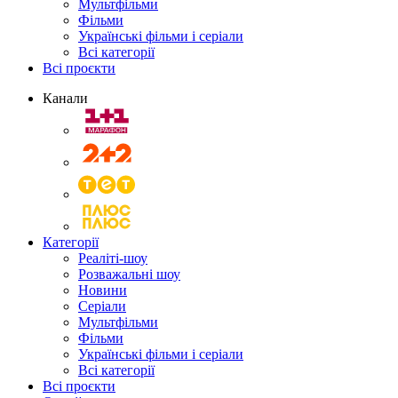
Мультфільми
Фільми
Українські фільми і серіали
Всі категорії
Всі проєкти
Канали
Категорії
Реаліті-шоу
Розважальні шоу
Новини
Серіали
Мультфільми
Фільми
Українські фільми і серіали
Всі категорії
Всі проєкти