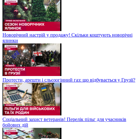
Новорічний настрій у продажу! Скільки коштують новорічні
ялинки
Протести, арешти і сльозогінний газ: що відбувається у Грузії?
Соціальний захист ветеранів! Перелік пільг для учасників
бойових дій