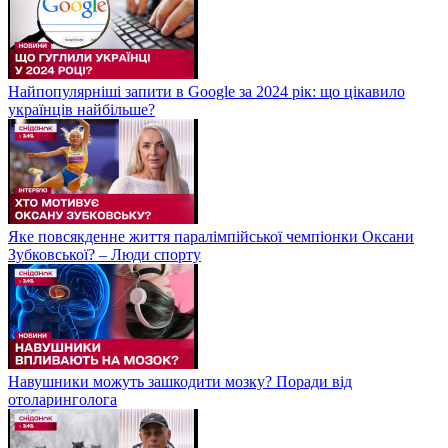
Найпопулярніші запити в Google за 2024 рік: що цікавило
українців найбільше?
Яке повсякденне життя паралімпійської чемпіонки Оксани
Зубковської? – Люди спорту
Навушники можуть зашкодити мозку? Поради від
отоларинголога