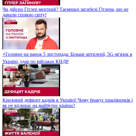
Чи дійсно Гітлер мертвий? Таємниці загибелі Гітлера, що не
давали спокою світу!
⚡Головне на ранок 5 листопада: Більше артилерії, 5G-зв'язок в
Україні, удар по військах КНДР
Кризовий дефіцит кадрів в Україні! Чому бракує працівників і
як це впливає на майбутнє країни?