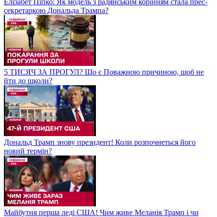
Елізабет Піпко: Як модель з радянським корінням стала прес-
секретаркою Дональда Трампа?
5 ТИСЯЧ ЗА ПРОГУЛ? Що є Поважною причиною, щоб не
йти до школи?
Дональд Трамп знову президент! Коли розпочнеться його
новий термін?
Майбутня перша леді США! Чим живе Меланія Трамп і чи