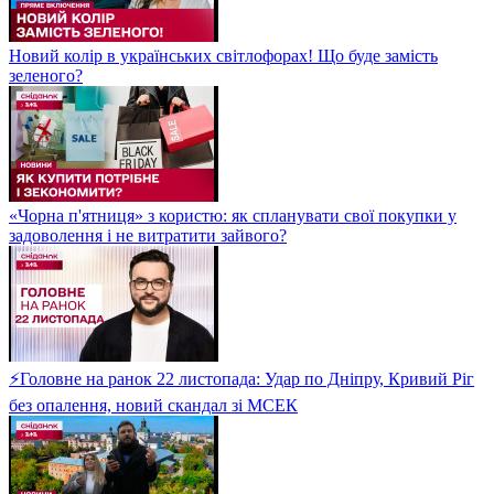
Новий колір в українських світлофорах! Що буде замість
зеленого?
«Чорна п'ятниця» з користю: як спланувати свої покупки у
задоволення і не витратити зайвого?
⚡Головне на ранок 22 листопада: Удар по Дніпру, Кривий Ріг
без опалення, новий скандал зі МСЕК