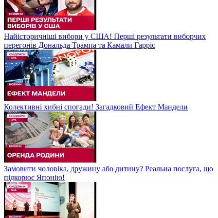
Найісторичніші вибори у США! Перші результати виборчих
перегонів Дональда Трампа та Камали Гарріс
Колективні хибні спогади! Загадковий Ефект Мандели
Замовити чоловіка, дружину або дитину? Реальна послуга, що
підкорює Японію!