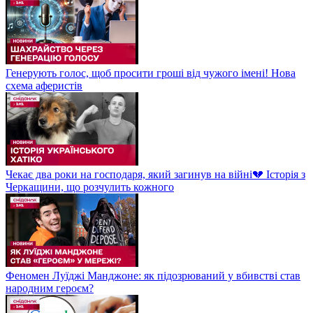
Генерують голос, щоб просити гроші від чужого імені! Нова
схема аферистів
Чекає два роки на господаря, який загинув на війні💔 Історія з
Черкащини, що розчулить кожного
Феномен Луїджі Манджоне: як підозрюваний у вбивстві став
народним героєм?