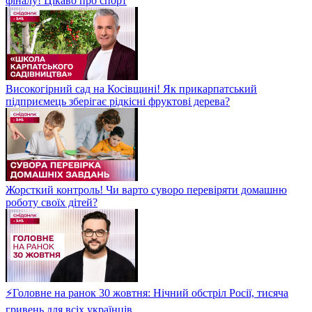
фіналу! Цікаво про спорт
Високогірний сад на Косівщині! Як прикарпатський
підприємець зберігає рідкісні фруктові дерева?
Жорсткий контроль! Чи варто суворо перевіряти домашню
роботу своїх дітей?
⚡Головне на ранок 30 жовтня: Нічний обстріл Росії, тисяча
гривень для всіх українців