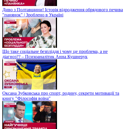
Диво з Полтавщини! Історія відродження обрядового печива
"панянок" | Зроблено в Україні
Що таке соціальне безпліддя і чому це проблема, а не
діагноз?? – Психоаналітик Анна Кушнерук
Оксана Зубковська про спорт, родину, секрети мотивації та
книгу "Філософія воїна"