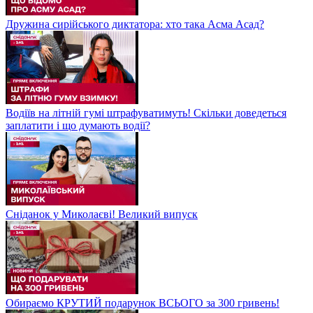
Дружина сирійського диктатора: хто така Асма Асад?
Водіїв на літній гумі штрафуватимуть! Скільки доведеться
заплатити і що думають водії?
Сніданок у Миколаєві! Великий випуск
Обираємо КРУТИЙ подарунок ВСЬОГО за 300 гривень!