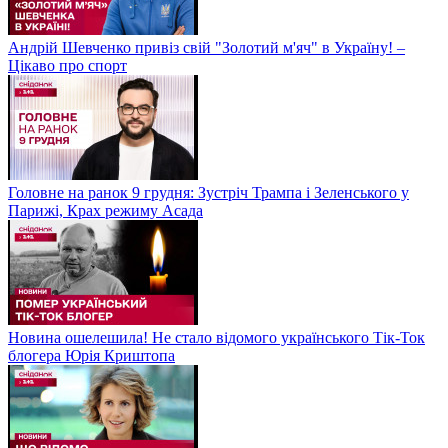
Андрій Шевченко привіз свій "Золотий м'яч" в Україну! –
Цікаво про спорт
Головне на ранок 9 грудня: Зустріч Трампа і Зеленського у
Парижі, Крах режиму Асада
Новина ошелешила! Не стало відомого українського Тік-Ток
блогера Юрія Криштопа