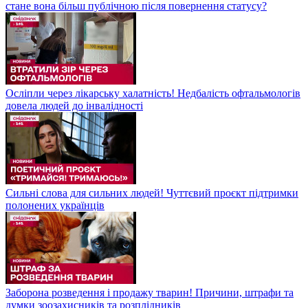
стане вона більш публічною після повернення статусу?
Осліпли через лікарську халатність! Недбалість офтальмологів
довела людей до інвалідності
Сильні слова для сильних людей! Чуттєвий проєкт підтримки
полонених українців
Заборона розведення і продажу тварин! Причини, штрафи та
думки зоозахисників та розплідників