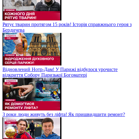
Рятує тварин протягом 15 років! Історія справжнього героя з
Бердичева
Відновлений Нотр-Дам! У Парижі відбулося урочисте
відкриття Собору Паризької Богоматері
3 роки люди живуть без ліфта! Як пришвидшити ремонт?