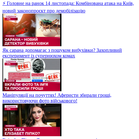
⚡ Головне на ранок 14 листопада: Комбінована атака на Київ,
новий законопроєкт про демобілізацію
Як сарана допомагає з пошуком вибухівки? Захопливий
експеримент із супернюхом комах
Маніпуляції на почуттях! Аферисти збирали гроші,
використовуючи фото військового!