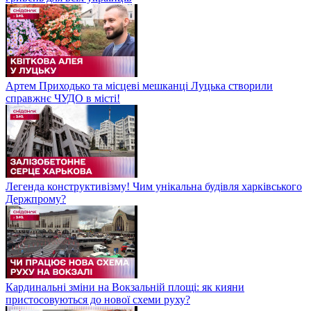
Артем Приходько та місцеві мешканці Луцька створили
справжнє ЧУДО в місті!
Легенда конструктивізму! Чим унікальна будівля харківського
Держпрому?
Кардинальні зміни на Вокзальній площі: як кияни
пристосовуються до нової схеми руху?