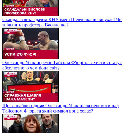
Скандал з викладачем КНУ імені Шевченка не вщухає! Чи
звільнять професора Василенка?
Олександр Усик переміг Тайсона Ф'юрі та захистив статус
абсолютного чемпіона світу
Що за шаблю підняв Олександр Усик після перемоги над
Тайсоном Ф'юрі та який символ вона ховає?