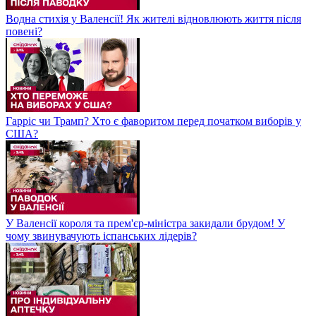
Водна стихія у Валенсії! Як жителі відновлюють життя після
повені?
Гарріс чи Трамп? Хто є фаворитом перед початком виборів у
США?
У Валенсії короля та прем'єр-міністра закидали брудом! У
чому звинувачують іспанських лідерів?