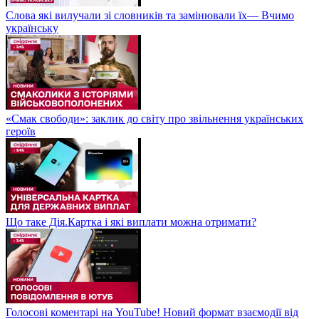
Слова які вилучали зі словників та замінювали їх— Вчимо
українську
«Смак свободи»: заклик до світу про звільнення українських
героїв
Що таке Дія.Картка і які виплати можна отримати?
Голосові коментарі на YouTube! Новий формат взаємодії від