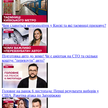
Чим славиться метрополітен у Києві та які таємниці приховує?
Підготовка авто до зими! Чи є ажіотаж на СТО та скільки
коштує "перевзути" авто?
Головне на ранок 6 листопада: Перші результати виборів у
США, Ракетна атака по Запоріжжю