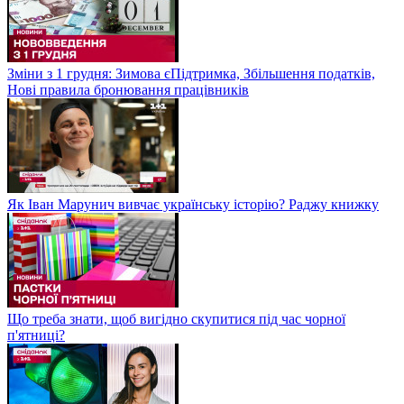
Зміни з 1 грудня: Зимова єПідтримка, Збільшення податків,
Нові правила бронювання працівників
Як Іван Марунич вивчає українську історію? Раджу книжку
Що треба знати, щоб вигідно скупитися під час чорної
п'ятниці?