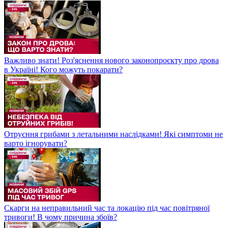
Важливо знати! Роз'яснення нового законопроєкту про дрова
в Україні! Кого можуть покарати?
Отруєння грибами з летальними наслідками! Які симптоми не
варто ігнорувати?
Скарги на неправильний час та локацію під час повітряної
тривоги! В чому причина збоїв?