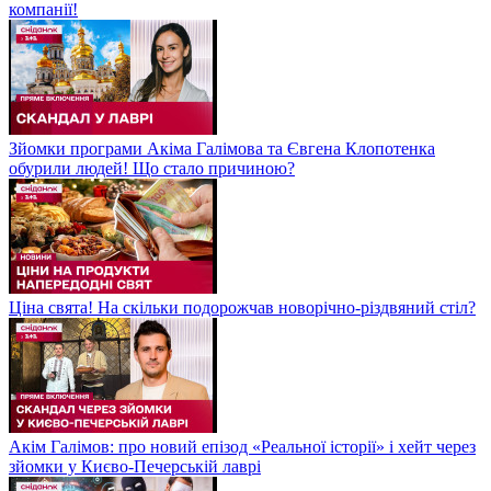
компанії!
Зйомки програми Акіма Галімова та Євгена Клопотенка
обурили людей! Що стало причиною?
Ціна свята! На скільки подорожчав новорічно-різдвяний стіл?
Акім Галімов: про новий епізод «Реальної історії» і хейт через
зйомки у Києво-Печерській лаврі