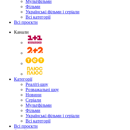
Мультфільми
Фільми
Українські фільми і серіали
Всі категорії
Всі проєкти
Канали
Категорії
Реаліті-шоу
Розважальні шоу
Новини
Серіали
Мультфільми
Фільми
Українські фільми і серіали
Всі категорії
Всі проєкти