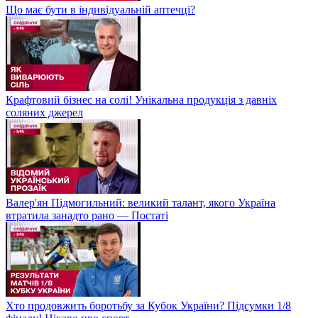
Що має бути в індивідуальній аптечці?
Крафтовий бізнес на солі! Унікальна продукція з давніх
соляних джерел
Валер'ян Підмогильний: великий талант, якого Україна
втратила занадто рано — Постаті
Хто продовжить боротьбу за Кубок України? Підсумки 1/8