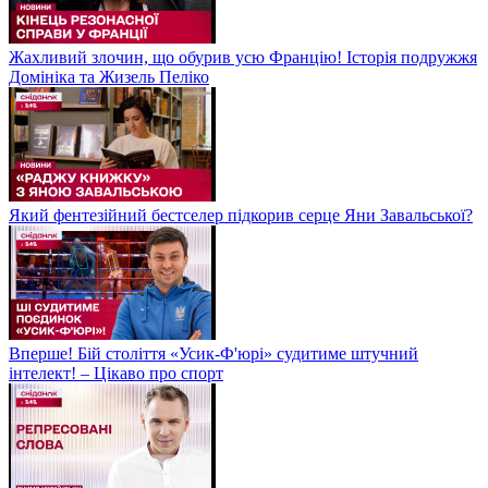
Жахливий злочин, що обурив усю Францію! Історія подружжя
Домініка та Жизель Пеліко
Який фентезійний бестселер підкорив серце Яни Завальської?
Вперше! Бій століття «Усик-Ф'юрі» судитиме штучний
інтелект! – Цікаво про спорт