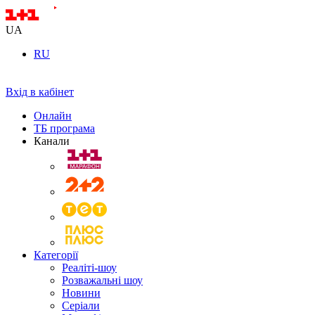
UA
RU
Вхід в кабінет
Онлайн
ТБ програма
Канали
Категорії
Реаліті-шоу
Розважальні шоу
Новини
Серіали