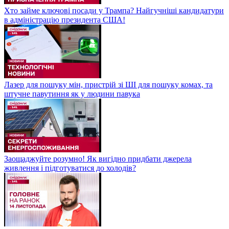
Хто займе ключові посади у Трампа? Найгучніші кандидатури
в адміністрацію президента США!
Лазер для пошуку мін, пристрій зі ШІ для пошуку комах, та
штучне павутиння як у людини павука
Заощаджуйте розумно! Як вигідно придбати джерела
живлення і підготуватися до холодів?