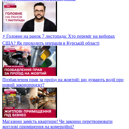
⚡ Головне на ранок 7 листопада: Хто переміг на виборах
США? Як проходить операція в Курській області
Позбавлення прав за проїзд на жовтий: що думають водії про
новий законопроєкт?
Магазини замість квартири! Чи законно перетворювати
житлові приміщення на комерційні?