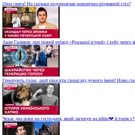
Ціна свята! На скільки подорожчав новорічно-різдвяний стіл?
Акім Галімов: про новий епізод «Реальної історії» і хейт через
Генерують голос, щоб просити гроші від чужого імені! Нова сх
Чекає два роки на господаря, який загинув на війні💔 Історія 