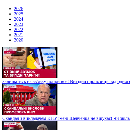
2026
2025
2024
2023
2022
2021
2020
Залишатись на зв'язку попри все! Вигідна пропозиція від одног
Скандал з викладачем КНУ імені Шевченка не вщухає! Чи звіл