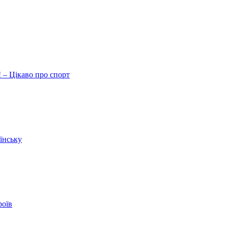
 – Цікаво про спорт
їнську
роїв