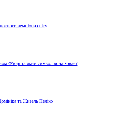
лютного чемпіона світу
ом Ф'юрі та який символ вона ховає?
омініка та Жизель Пеліко