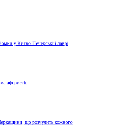
 зйомки у Києво-Печерській лаврі
ема аферистів
з Черкащини, що розчулить кожного