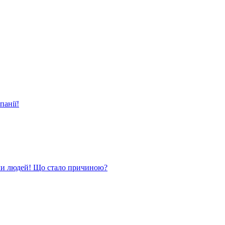
панії!
ли людей! Що стало причиною?