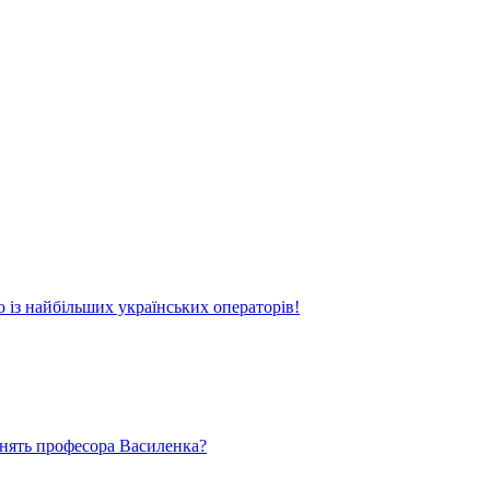
о із найбільших українських операторів!
ьнять професора Василенка?