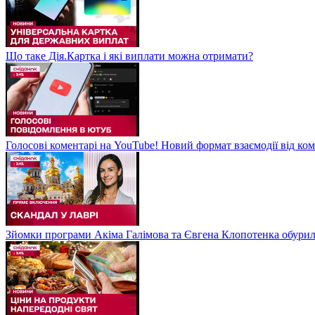
Що таке Дія.Картка і які виплати можна отримати?
Голосові коментарі на YouTube! Новий формат взаємодії від ком
Зйомки програми Акіма Галімова та Євгена Клопотенка обури