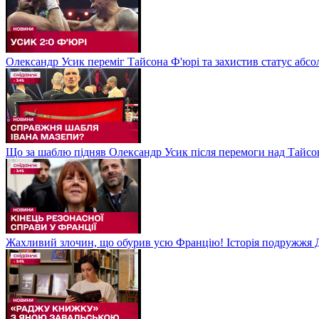
Олександр Усик переміг Тайсона Ф'юрі та захистив статус абсо
Що за шаблю підняв Олександр Усик після перемоги над Тайсон
Жахливий злочин, що обурив усю Францію! Історія подружжя Д