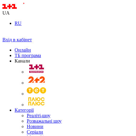
UA
RU
Вхід в кабінет
Онлайн
ТБ програма
Канали
Категорії
Реаліті-шоу
Розважальні шоу
Новини
Серіали