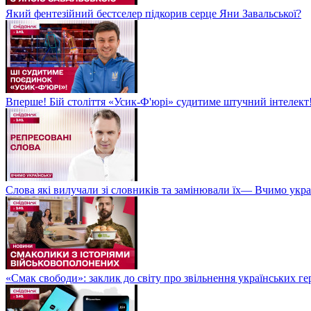
Який фентезійний бестселер підкорив серце Яни Завальської?
Вперше! Бій століття «Усик-Ф'юрі» судитиме штучний інтелект!
Слова які вилучали зі словників та замінювали їх— Вчимо укра
«Смак свободи»: заклик до світу про звільнення українських ге