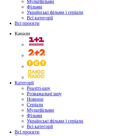
Мультфільми
Фільми
Українські фільми і серіали
Всі категорії
Всі проєкти
Канали
Категорії
Реаліті-шоу
Розважальні шоу
Новини
Серіали
Мультфільми
Фільми
Українські фільми і серіали
Всі категорії
Всі проєкти