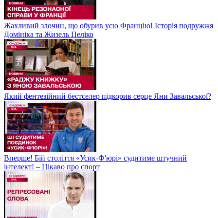
Жахливий злочин, що обурив усю Францію! Історія подружжя
Домініка та Жизель Пеліко
Який фентезійний бестселер підкорив серце Яни Завальської?
Вперше! Бій століття «Усик-Ф'юрі» судитиме штучний
інтелект! – Цікаво про спорт