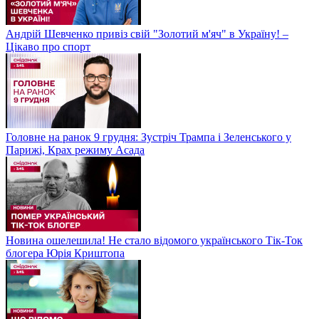
Андрій Шевченко привіз свій "Золотий м'яч" в Україну! –
Цікаво про спорт
Головне на ранок 9 грудня: Зустріч Трампа і Зеленського у
Парижі, Крах режиму Асада
Новина ошелешила! Не стало відомого українського Тік-Ток
блогера Юрія Криштопа