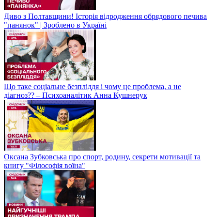
Диво з Полтавщини! Історія відродження обрядового печива
"панянок" | Зроблено в Україні
Що таке соціальне безпліддя і чому це проблема, а не
діагноз?? – Психоаналітик Анна Кушнерук
Оксана Зубковська про спорт, родину, секрети мотивації та
книгу "Філософія воїна"