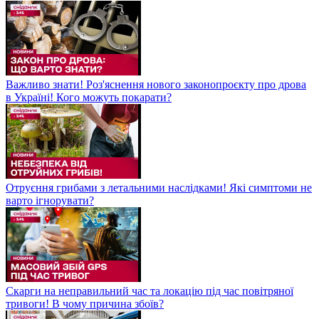
Важливо знати! Роз'яснення нового законопроєкту про дрова
в Україні! Кого можуть покарати?
Отруєння грибами з летальними наслідками! Які симптоми не
варто ігнорувати?
Скарги на неправильний час та локацію під час повітряної
тривоги! В чому причина збоїв?