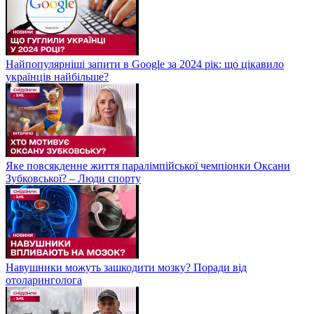
Найпопулярніші запити в Google за 2024 рік: що цікавило
українців найбільше?
Яке повсякденне життя паралімпійської чемпіонки Оксани
Зубковської? – Люди спорту
Навушники можуть зашкодити мозку? Поради від
отоларинголога