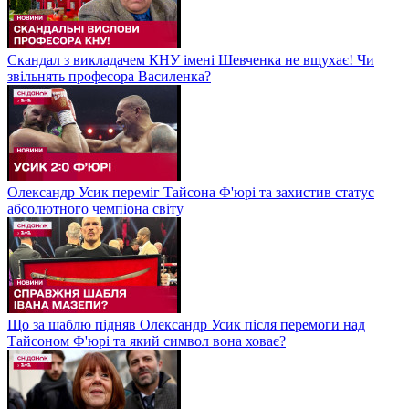
Скандал з викладачем КНУ імені Шевченка не вщухає! Чи
звільнять професора Василенка?
Олександр Усик переміг Тайсона Ф'юрі та захистив статус
абсолютного чемпіона світу
Що за шаблю підняв Олександр Усик після перемоги над
Тайсоном Ф'юрі та який символ вона ховає?