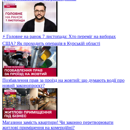
⚡ Головне на ранок 7 листопада: Хто переміг на виборах
США? Як проходить операція в Курській області
Позбавлення прав за проїзд на жовтий: що думають водії про
новий законопроєкт?
Магазини замість квартири! Чи законно перетворювати
житлові приміщення на комерційні?