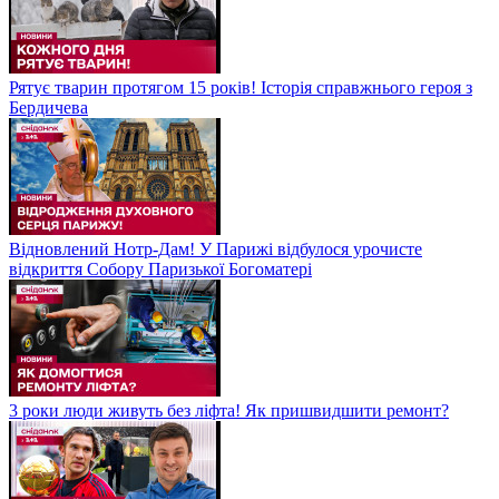
Рятує тварин протягом 15 років! Історія справжнього героя з
Бердичева
Відновлений Нотр-Дам! У Парижі відбулося урочисте
відкриття Собору Паризької Богоматері
3 роки люди живуть без ліфта! Як пришвидшити ремонт?