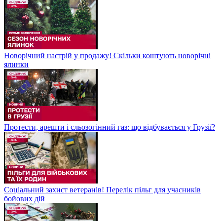
Новорічний настрій у продажу! Скільки коштують новорічні
ялинки
Протести, арешти і сльозогінний газ: що відбувається у Грузії?
Соціальний захист ветеранів! Перелік пільг для учасників
бойових дій