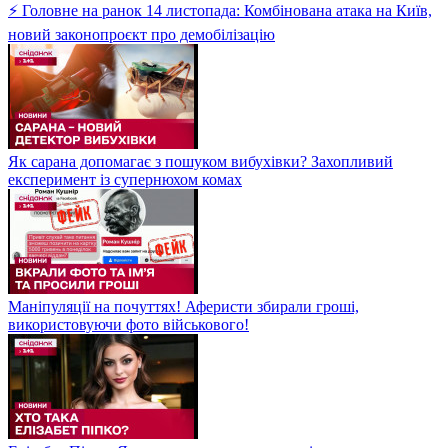
⚡ Головне на ранок 14 листопада: Комбінована атака на Київ,
новий законопроєкт про демобілізацію
Як сарана допомагає з пошуком вибухівки? Захопливий
експеримент із супернюхом комах
Маніпуляції на почуттях! Аферисти збирали гроші,
використовуючи фото військового!