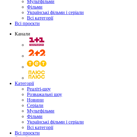
Мультфільми
Фільми
Українські фільми і серіали
Всі категорії
Всі проєкти
Канали
Категорії
Реаліті-шоу
Розважальні шоу
Новини
Серіали
Мультфільми
Фільми
Українські фільми і серіали
Всі категорії
Всі проєкти