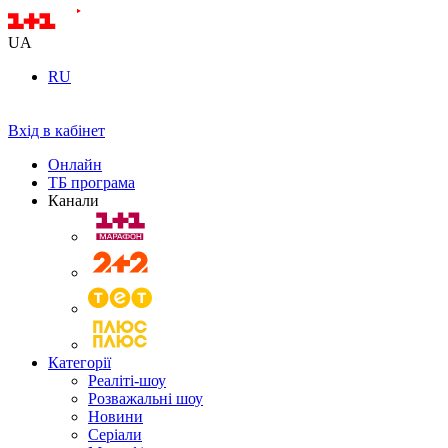
UA
RU
Вхід в кабінет
Онлайн
ТБ програма
Канали
Категорії
Реаліті-шоу
Розважальні шоу
Новини
Серіали