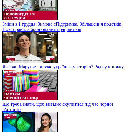
Зміни з 1 грудня: Зимова єПідтримка, Збільшення податків,
Нові правила бронювання працівників
Як Іван Марунич вивчає українську історію? Раджу книжку
Що треба знати, щоб вигідно скупитися під час чорної
п'ятниці?