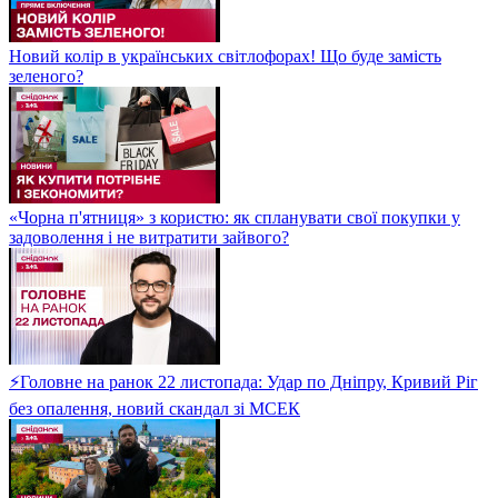
Новий колір в українських світлофорах! Що буде замість
зеленого?
«Чорна п'ятниця» з користю: як спланувати свої покупки у
задоволення і не витратити зайвого?
⚡Головне на ранок 22 листопада: Удар по Дніпру, Кривий Ріг
без опалення, новий скандал зі МСЕК