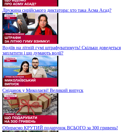
Дружина сирійського диктатора: хто така Асма Асад?
Водіїв на літній гумі штрафуватимуть! Скільки доведеться
заплатити і що думають водії?
Сніданок у Миколаєві! Великий випуск
Обираємо КРУТИЙ подарунок ВСЬОГО за 300 гривень!