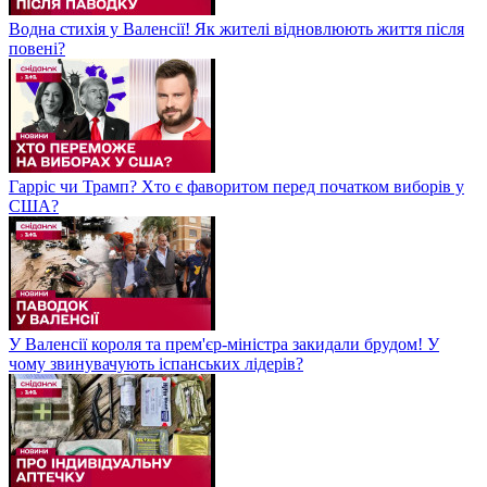
Водна стихія у Валенсії! Як жителі відновлюють життя після
повені?
Гарріс чи Трамп? Хто є фаворитом перед початком виборів у
США?
У Валенсії короля та прем'єр-міністра закидали брудом! У
чому звинувачують іспанських лідерів?