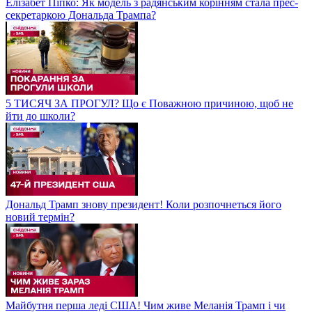
Елізабет Піпко: Як модель з радянським корінням стала прес-
секретаркою Дональда Трампа?
5 ТИСЯЧ ЗА ПРОГУЛ? Що є Поважною причиною, щоб не
йти до школи?
Дональд Трамп знову президент! Коли розпочнеться його
новий термін?
Майбутня перша леді США! Чим живе Меланія Трамп і чи