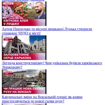
Артем Приходько та місцеві мешканці Луцька створили
справжнє ЧУДО в місті!
Легенда конструктивізму! Чим унікальна будівля харківського
Держпрому?
Кардинальні зміни на Вокзальній площі: як кияни
пристосовуються до нової схеми руху?