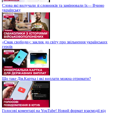
Слова які вилучали зі словників та замінювали їх— Вчимо
українську
«Смак свободи»: заклик до світу про звільнення українських
героїв
Що таке Дія.Картка і які виплати можна отримати?
Голосові коментарі на YouTube! Новий формат взаємодії від