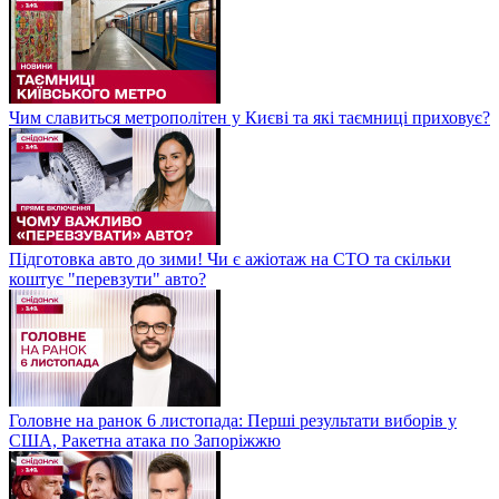
Чим славиться метрополітен у Києві та які таємниці приховує?
Підготовка авто до зими! Чи є ажіотаж на СТО та скільки
коштує "перевзути" авто?
Головне на ранок 6 листопада: Перші результати виборів у
США, Ракетна атака по Запоріжжю