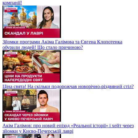
компанії!
Зйомки програми Акіма Галімова та Євгена Клопотенка
обурили людей! Що стало причиною?
Ціна свята! На скільки подорожчав новорічно-різдвяний стіл?
Акім Галімов: про новий епізод «Реальної історії» і хейт через
зйомки у Києво-Печерській лаврі