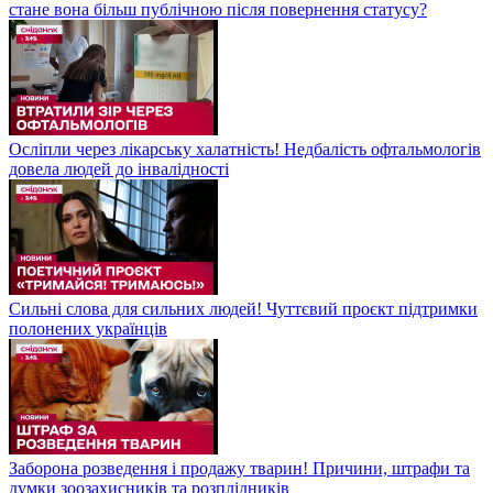
стане вона більш публічною після повернення статусу?
Осліпли через лікарську халатність! Недбалість офтальмологів
довела людей до інвалідності
Сильні слова для сильних людей! Чуттєвий проєкт підтримки
полонених українців
Заборона розведення і продажу тварин! Причини, штрафи та
думки зоозахисників та розплідників