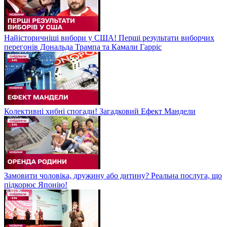
Найісторичніші вибори у США! Перші результати виборчих
перегонів Дональда Трампа та Камали Гарріс
Колективні хибні спогади! Загадковий Ефект Мандели
Замовити чоловіка, дружину або дитину? Реальна послуга, що
підкорює Японію!