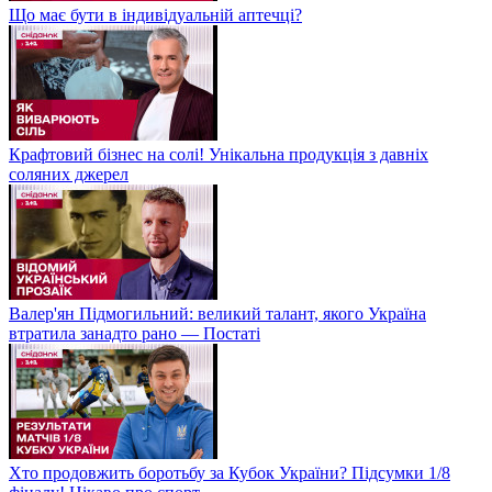
Що має бути в індивідуальній аптечці?
Крафтовий бізнес на солі! Унікальна продукція з давніх
соляних джерел
Валер'ян Підмогильний: великий талант, якого Україна
втратила занадто рано — Постаті
Хто продовжить боротьбу за Кубок України? Підсумки 1/8