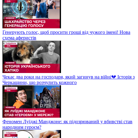
Генерують голос, щоб просити гроші від чужого імені! Нова
схема аферистів
Чекає два роки на господаря, який загинув на війні💔 Історія з
Черкащини, що розчулить кожного
Феномен Луїджі Манджоне: як підозрюваний у вбивстві став
народним героєм?