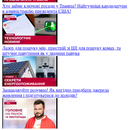
Хто займе ключові посади у Трампа? Найгучніші кандидатури
в адміністрацію президента США!
Лазер для пошуку мін, пристрій зі ШІ для пошуку комах, та
штучне павутиння як у людини павука
Заощаджуйте розумно! Як вигідно придбати джерела
живлення і підготуватися до холодів?