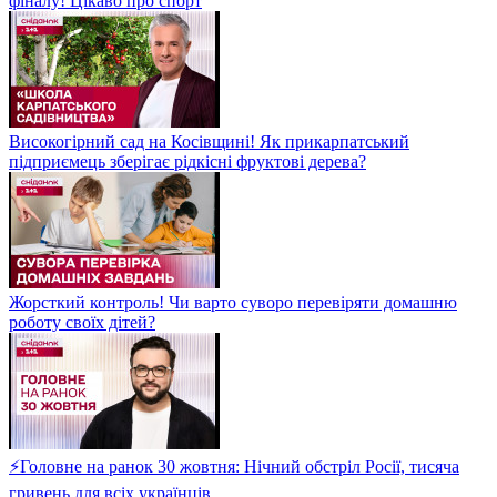
фіналу! Цікаво про спорт
Високогірний сад на Косівщині! Як прикарпатський
підприємець зберігає рідкісні фруктові дерева?
Жорсткий контроль! Чи варто суворо перевіряти домашню
роботу своїх дітей?
⚡Головне на ранок 30 жовтня: Нічний обстріл Росії, тисяча
гривень для всіх українців