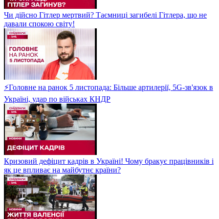
Чи дійсно Гітлер мертвий? Таємниці загибелі Гітлера, що не
давали спокою світу!
⚡Головне на ранок 5 листопада: Більше артилерії, 5G-зв'язок в
Україні, удар по військах КНДР
Кризовий дефіцит кадрів в Україні! Чому бракує працівників і
як це впливає на майбутнє країни?