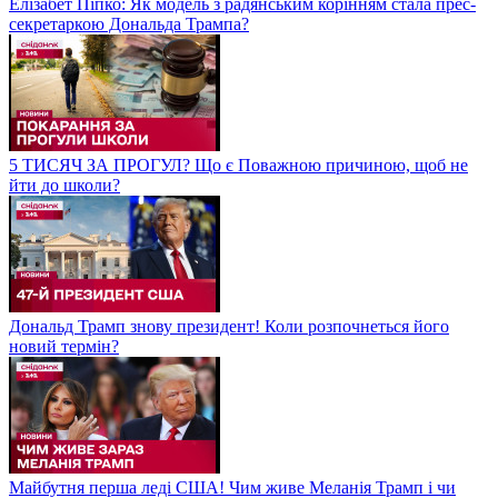
Елізабет Піпко: Як модель з радянським корінням стала прес-
секретаркою Дональда Трампа?
5 ТИСЯЧ ЗА ПРОГУЛ? Що є Поважною причиною, щоб не
йти до школи?
Дональд Трамп знову президент! Коли розпочнеться його
новий термін?
Майбутня перша леді США! Чим живе Меланія Трамп і чи