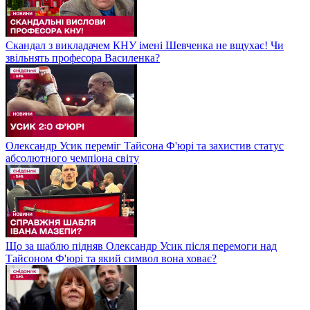
Скандал з викладачем КНУ імені Шевченка не вщухає! Чи
звільнять професора Василенка?
Олександр Усик переміг Тайсона Ф'юрі та захистив статус
абсолютного чемпіона світу
Що за шаблю підняв Олександр Усик після перемоги над
Тайсоном Ф'юрі та який символ вона ховає?