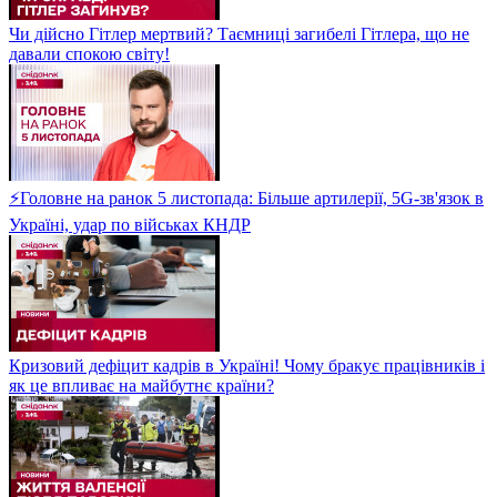
Чи дійсно Гітлер мертвий? Таємниці загибелі Гітлера, що не
давали спокою світу!
⚡Головне на ранок 5 листопада: Більше артилерії, 5G-зв'язок в
Україні, удар по військах КНДР
Кризовий дефіцит кадрів в Україні! Чому бракує працівників і
як це впливає на майбутнє країни?