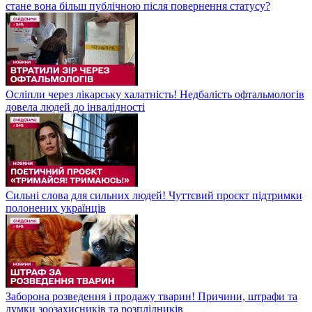
стане вона більш публічною після повернення статусу?
Осліпли через лікарську халатність! Недбалість офтальмологів
довела людей до інвалідності
Сильні слова для сильних людей! Чуттєвий проєкт підтримки
полонених українців
Заборона розведення і продажу тварин! Причини, штрафи та
думки зоозахисників та розплідників