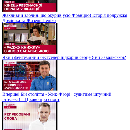
Жахливий злочин, що обурив усю Францію! Історія подружжя
Домініка та Жизель Пеліко
Який фентезійний бестселер підкорив серце Яни Завальської?
Вперше! Бій століття «Усик-Ф'юрі» судитиме штучний
інтелект! – Цікаво про спорт