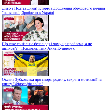
Диво з Полтавщини! Історія відродження обрядового печива
"панянок" | Зроблено в Україні
Що таке соціальне безпліддя і чому це проблема, а не
діагноз?? – Психоаналітик Анна Кушнерук
Оксана Зубковська про спорт, родину, секрети мотивації та
книгу "Філософія воїна"