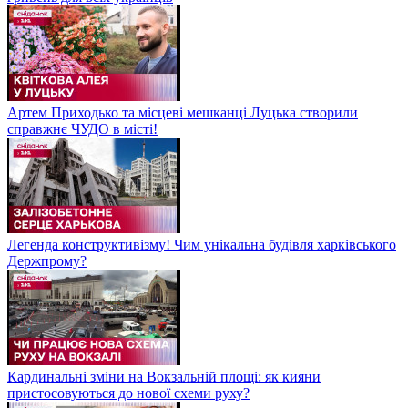
Артем Приходько та місцеві мешканці Луцька створили
справжнє ЧУДО в місті!
Легенда конструктивізму! Чим унікальна будівля харківського
Держпрому?
Кардинальні зміни на Вокзальній площі: як кияни
пристосовуються до нової схеми руху?