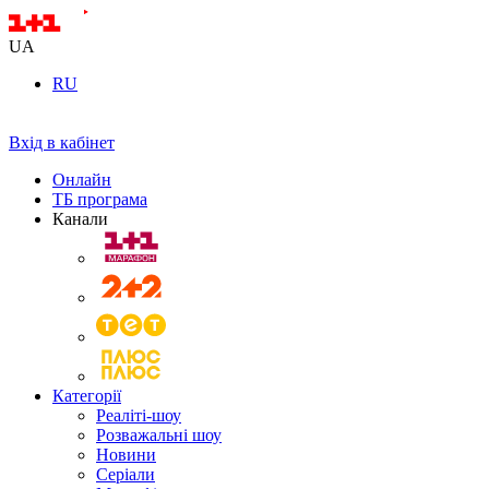
UA
RU
Вхід в кабінет
Онлайн
ТБ програма
Канали
Категорії
Реаліті-шоу
Розважальні шоу
Новини
Серіали