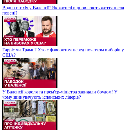
Водна стихія у Валенсії! Як жителі відновлюють життя після
повені?
Гарріс чи Трамп? Хто є фаворитом перед початком виборів у
США?
У Валенсії короля та прем'єр-міністра закидали брудом! У
чому звинувачують іспанських лідерів?