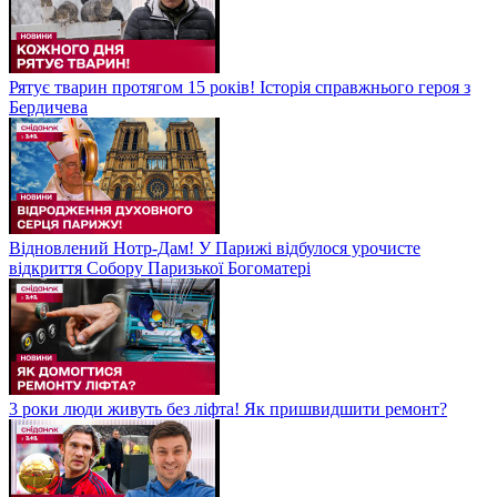
Рятує тварин протягом 15 років! Історія справжнього героя з
Бердичева
Відновлений Нотр-Дам! У Парижі відбулося урочисте
відкриття Собору Паризької Богоматері
3 роки люди живуть без ліфта! Як пришвидшити ремонт?