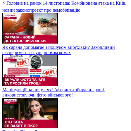
⚡ Головне на ранок 14 листопада: Комбінована атака на Київ,
новий законопроєкт про демобілізацію
Як сарана допомагає з пошуком вибухівки? Захопливий
експеримент із супернюхом комах
Маніпуляції на почуттях! Аферисти збирали гроші,
використовуючи фото військового!