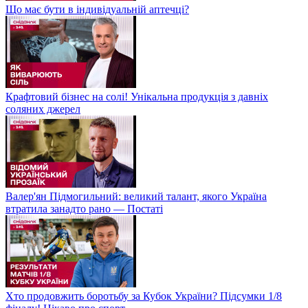
Що має бути в індивідуальній аптечці?
Крафтовий бізнес на солі! Унікальна продукція з давніх
соляних джерел
Валер'ян Підмогильний: великий талант, якого Україна
втратила занадто рано — Постаті
Хто продовжить боротьбу за Кубок України? Підсумки 1/8