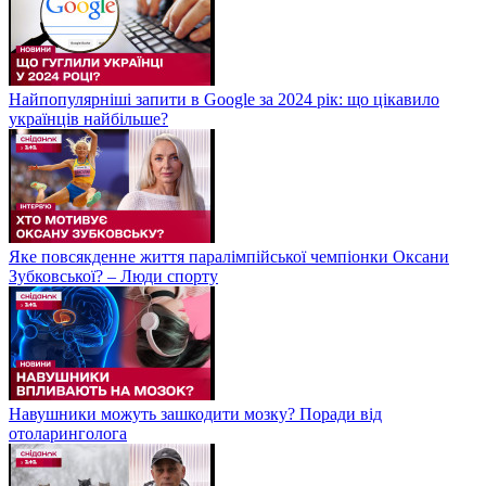
Найпопулярніші запити в Google за 2024 рік: що цікавило
українців найбільше?
Яке повсякденне життя паралімпійської чемпіонки Оксани
Зубковської? – Люди спорту
Навушники можуть зашкодити мозку? Поради від
отоларинголога