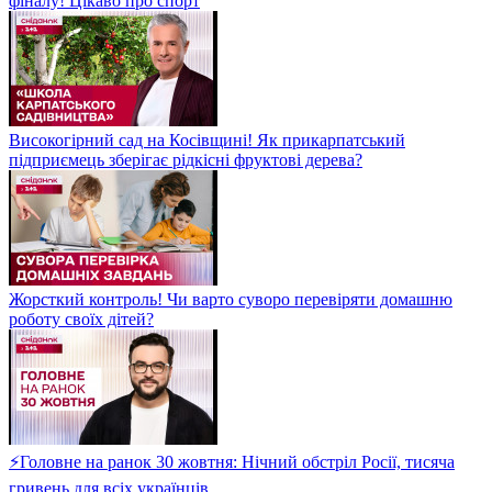
фіналу! Цікаво про спорт
Високогірний сад на Косівщині! Як прикарпатський
підприємець зберігає рідкісні фруктові дерева?
Жорсткий контроль! Чи варто суворо перевіряти домашню
роботу своїх дітей?
⚡Головне на ранок 30 жовтня: Нічний обстріл Росії, тисяча
гривень для всіх українців