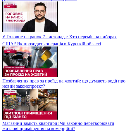
⚡ Головне на ранок 7 листопада: Хто переміг на виборах
США? Як проходить операція в Курській області
Позбавлення прав за проїзд на жовтий: що думають водії про
новий законопроєкт?
Магазини замість квартири! Чи законно перетворювати
житлові приміщення на комерційні?