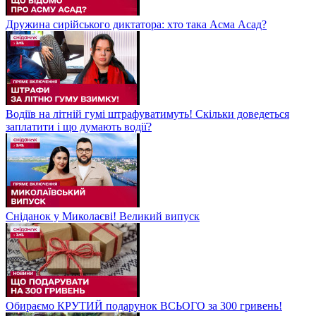
Дружина сирійського диктатора: хто така Асма Асад?
Водіїв на літній гумі штрафуватимуть! Скільки доведеться
заплатити і що думають водії?
Сніданок у Миколаєві! Великий випуск
Обираємо КРУТИЙ подарунок ВСЬОГО за 300 гривень!