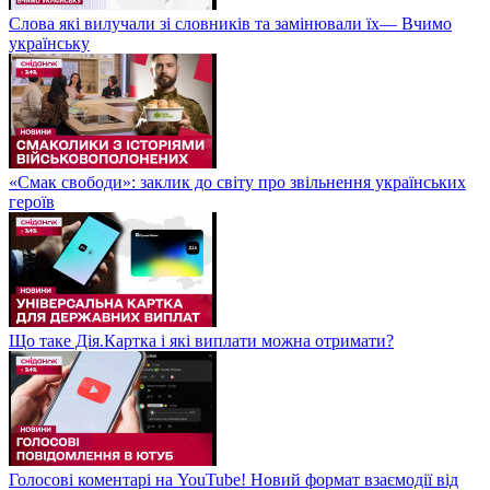
Слова які вилучали зі словників та замінювали їх— Вчимо
українську
«Смак свободи»: заклик до світу про звільнення українських
героїв
Що таке Дія.Картка і які виплати можна отримати?
Голосові коментарі на YouTube! Новий формат взаємодії від