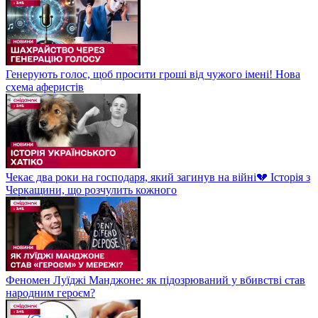
Генерують голос, щоб просити гроші від чужого імені! Нова
схема аферистів
Чекає два роки на господаря, який загинув на війні💔 Історія з
Черкащини, що розчулить кожного
Феномен Луїджі Манджоне: як підозрюваний у вбивстві став
народним героєм?