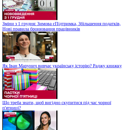
Зміни з 1 грудня: Зимова єПідтримка, Збільшення податків,
Нові правила бронювання працівників
Як Іван Марунич вивчає українську історію? Раджу книжку
Що треба знати, щоб вигідно скупитися під час чорної
п'ятниці?