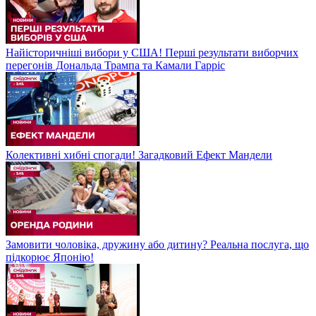
Найісторичніші вибори у США! Перші результати виборчих
перегонів Дональда Трампа та Камали Гарріс
Колективні хибні спогади! Загадковий Ефект Мандели
Замовити чоловіка, дружину або дитину? Реальна послуга, що
підкорює Японію!