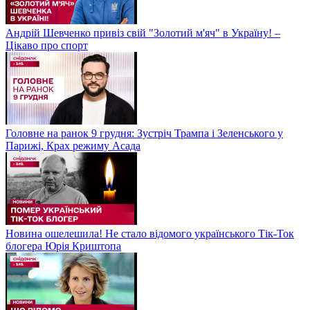
Андрій Шевченко привіз свій "Золотий м'яч" в Україну! –
Цікаво про спорт
Головне на ранок 9 грудня: Зустріч Трампа і Зеленського у
Парижі, Крах режиму Асада
Новина ошелешила! Не стало відомого українського Тік-Ток
блогера Юрія Криштопа