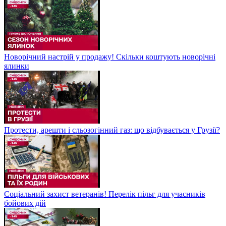
Новорічний настрій у продажу! Скільки коштують новорічні
ялинки
Протести, арешти і сльозогінний газ: що відбувається у Грузії?
Соціальний захист ветеранів! Перелік пільг для учасників
бойових дій