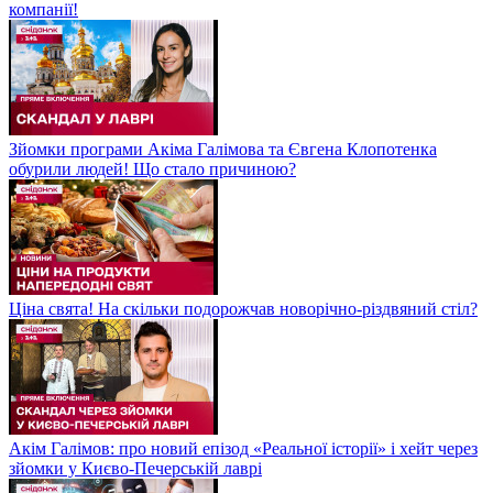
компанії!
Зйомки програми Акіма Галімова та Євгена Клопотенка
обурили людей! Що стало причиною?
Ціна свята! На скільки подорожчав новорічно-різдвяний стіл?
Акім Галімов: про новий епізод «Реальної історії» і хейт через
зйомки у Києво-Печерській лаврі