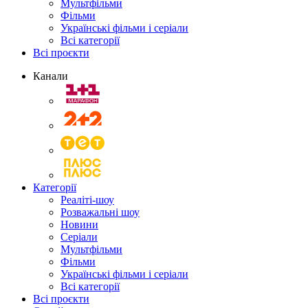
Мультфільми
Фільми
Українські фільми і серіали
Всі категорії
Всі проєкти
Канали
Категорії
Реаліті-шоу
Розважальні шоу
Новини
Серіали
Мультфільми
Фільми
Українські фільми і серіали
Всі категорії
Всі проєкти