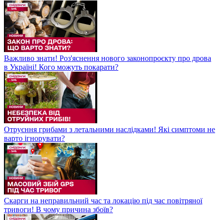
Важливо знати! Роз'яснення нового законопроєкту про дрова
в Україні! Кого можуть покарати?
Отруєння грибами з летальними наслідками! Які симптоми не
варто ігнорувати?
Скарги на неправильний час та локацію під час повітряної
тривоги! В чому причина збоїв?