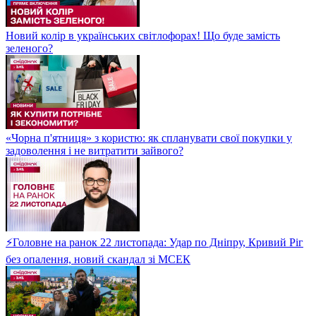
Новий колір в українських світлофорах! Що буде замість
зеленого?
«Чорна п'ятниця» з користю: як спланувати свої покупки у
задоволення і не витратити зайвого?
⚡Головне на ранок 22 листопада: Удар по Дніпру, Кривий Ріг
без опалення, новий скандал зі МСЕК