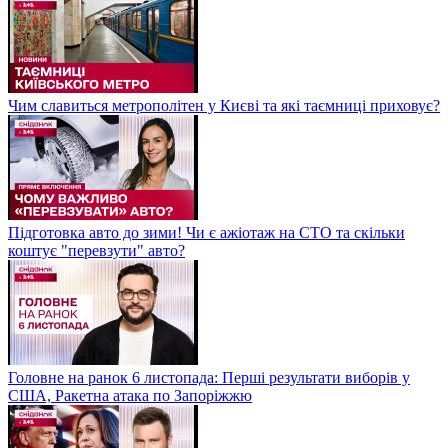
Чим славиться метрополітен у Києві та які таємниці приховує?
Підготовка авто до зими! Чи є ажіотаж на СТО та скільки
коштує "перевзути" авто?
Головне на ранок 6 листопада: Перші результати виборів у
США, Ракетна атака по Запоріжжю