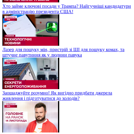
Хто займе ключові посади у Трампа? Найгучніші кандидатури
в адміністрацію президента США!
Лазер для пошуку мін, пристрій зі ШІ для пошуку комах, та
штучне павутиння як у людини павука
Заощаджуйте розумно! Як вигідно придбати джерела
живлення і підготуватися до холодів?