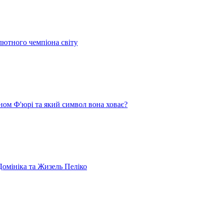
лютного чемпіона світу
ом Ф'юрі та який символ вона ховає?
омініка та Жизель Пеліко