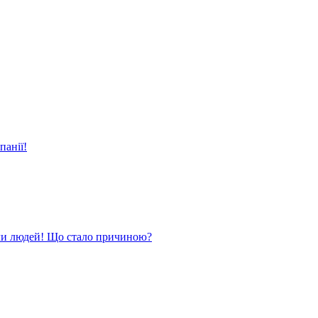
панії!
ли людей! Що стало причиною?