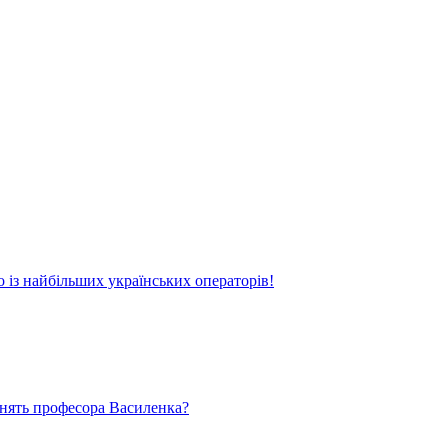
о із найбільших українських операторів!
ьнять професора Василенка?