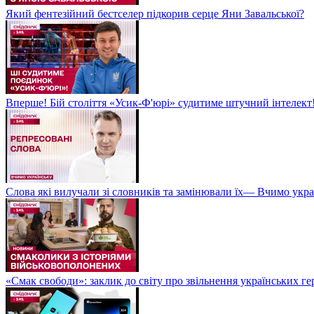
Який фентезійний бестселер підкорив серце Яни Завальської?
Вперше! Бій століття «Усик-Ф'юрі» судитиме штучний інтелект!
Слова які вилучали зі словників та замінювали їх— Вчимо укра
«Смак свободи»: заклик до світу про звільнення українських ге