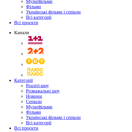
Мультфільми
Фільми
Українські фільми і серіали
Всі категорії
Всі проєкти
Канали
Категорії
Реаліті-шоу
Розважальні шоу
Новини
Серіали
Мультфільми
Фільми
Українські фільми і серіали
Всі категорії
Всі проєкти