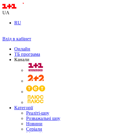
UA
RU
Вхід в кабінет
Онлайн
ТБ програма
Канали
Категорії
Реаліті-шоу
Розважальні шоу
Новини
Серіали