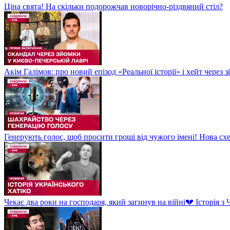
Ціна свята! На скільки подорожчав новорічно-різдвяний стіл?
Акім Галімов: про новий епізод «Реальної історії» і хейт через
Генерують голос, щоб просити гроші від чужого імені! Нова сх
Чекає два роки на господаря, який загинув на війні💔 Історія 