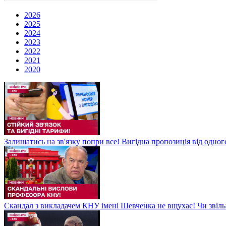
2026
2025
2024
2023
2022
2021
2020
Залишатись на зв'язку попри все! Вигідна пропозиція від одног
Скандал з викладачем КНУ імені Шевченка не вщухає! Чи звіл