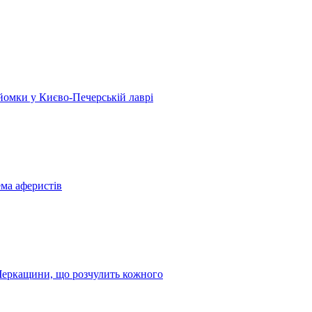
 зйомки у Києво-Печерській лаврі
ема аферистів
з Черкащини, що розчулить кожного