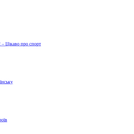
 – Цікаво про спорт
їнську
роїв