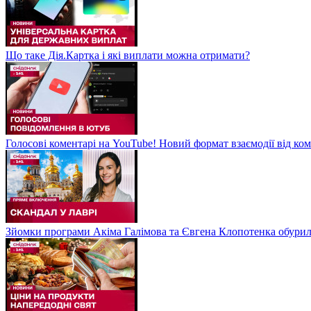
Що таке Дія.Картка і які виплати можна отримати?
Голосові коментарі на YouTube! Новий формат взаємодії від ком
Зйомки програми Акіма Галімова та Євгена Клопотенка обури