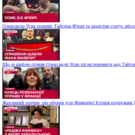
Олександр Усик переміг Тайсона Ф'юрі та захистив статус абсо
Що за шаблю підняв Олександр Усик після перемоги над Тайсон
Жахливий злочин, що обурив усю Францію! Історія подружжя Д