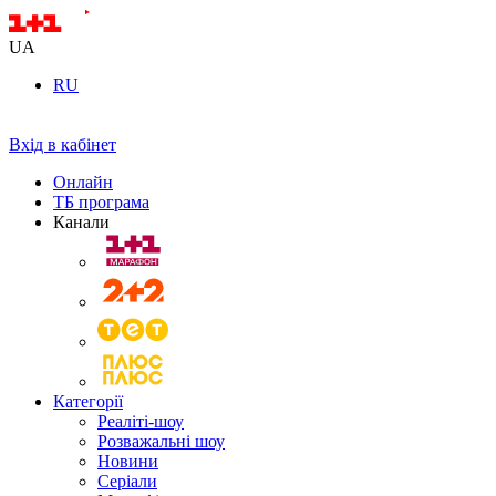
UA
RU
Вхід в кабінет
Онлайн
ТБ програма
Канали
Категорії
Реаліті-шоу
Розважальні шоу
Новини
Серіали