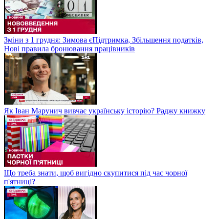
Зміни з 1 грудня: Зимова єПідтримка, Збільшення податків,
Нові правила бронювання працівників
Як Іван Марунич вивчає українську історію? Раджу книжку
Що треба знати, щоб вигідно скупитися під час чорної
п'ятниці?