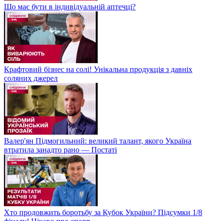
Що має бути в індивідуальній аптечці?
Крафтовий бізнес на солі! Унікальна продукція з давніх
соляних джерел
Валер'ян Підмогильний: великий талант, якого Україна
втратила занадто рано — Постаті
Хто продовжить боротьбу за Кубок України? Підсумки 1/8