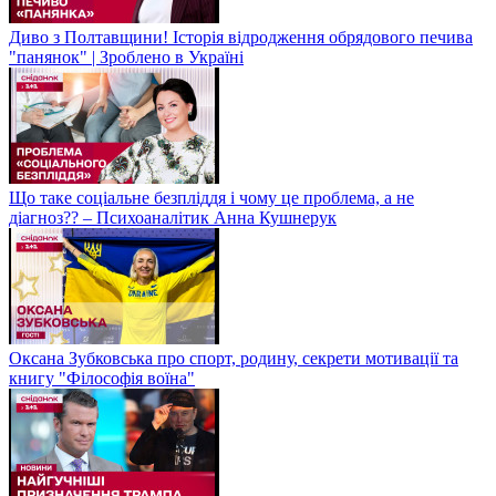
Диво з Полтавщини! Історія відродження обрядового печива
"панянок" | Зроблено в Україні
Що таке соціальне безпліддя і чому це проблема, а не
діагноз?? – Психоаналітик Анна Кушнерук
Оксана Зубковська про спорт, родину, секрети мотивації та
книгу "Філософія воїна"