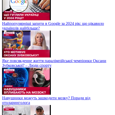
Найпопулярніші запити в Google за 2024 рік: що цікавило
українців найбільше?
Яке повсякденне життя паралімпійської чемпіонки Оксани
Зубковської? – Люди спорту
Навушники можуть зашкодити мозку? Поради від
отоларинголога