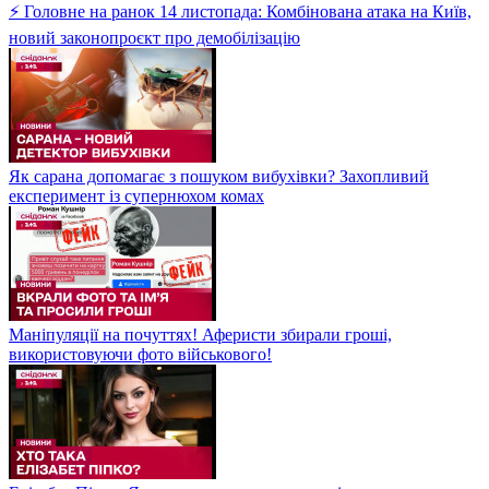
⚡ Головне на ранок 14 листопада: Комбінована атака на Київ,
новий законопроєкт про демобілізацію
Як сарана допомагає з пошуком вибухівки? Захопливий
експеримент із супернюхом комах
Маніпуляції на почуттях! Аферисти збирали гроші,
використовуючи фото військового!