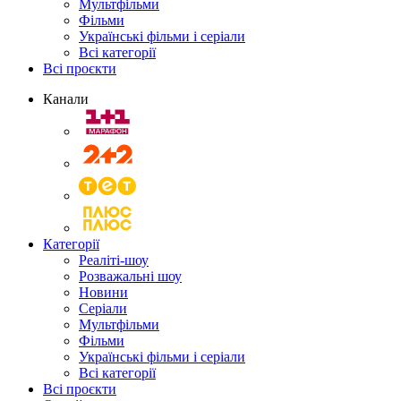
Мультфільми
Фільми
Українські фільми і серіали
Всі категорії
Всі проєкти
Канали
Категорії
Реаліті-шоу
Розважальні шоу
Новини
Серіали
Мультфільми
Фільми
Українські фільми і серіали
Всі категорії
Всі проєкти