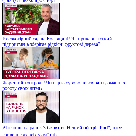
фіналу! Цікаво про спорт
Високогірний сад на Косівщині! Як прикарпатський
підприємець зберігає рідкісні фруктові дерева?
Жорсткий контроль! Чи варто суворо перевіряти домашню
роботу своїх дітей?
⚡Головне на ранок 30 жовтня: Нічний обстріл Росії, тисяча
гривень для всіх українців