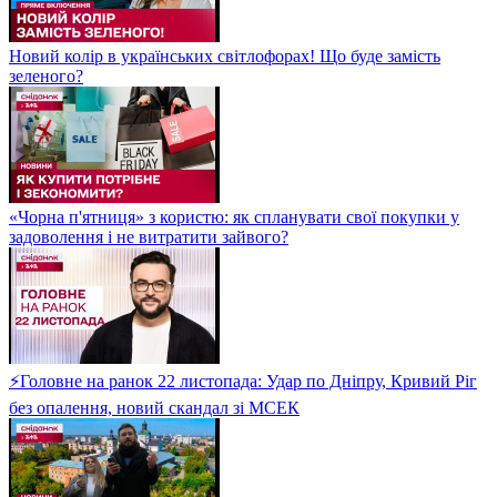
Новий колір в українських світлофорах! Що буде замість
зеленого?
«Чорна п'ятниця» з користю: як спланувати свої покупки у
задоволення і не витратити зайвого?
⚡Головне на ранок 22 листопада: Удар по Дніпру, Кривий Ріг
без опалення, новий скандал зі МСЕК