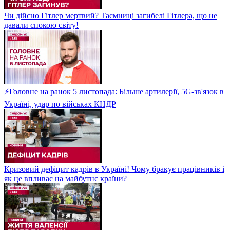
Чи дійсно Гітлер мертвий? Таємниці загибелі Гітлера, що не
давали спокою світу!
⚡Головне на ранок 5 листопада: Більше артилерії, 5G-зв'язок в
Україні, удар по військах КНДР
Кризовий дефіцит кадрів в Україні! Чому бракує працівників і
як це впливає на майбутнє країни?