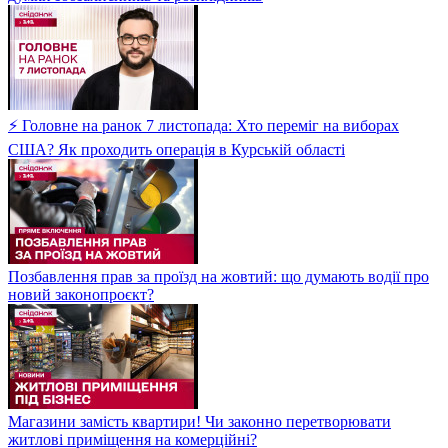
⚡ Головне на ранок 7 листопада: Хто переміг на виборах
США? Як проходить операція в Курській області
Позбавлення прав за проїзд на жовтий: що думають водії про
новий законопроєкт?
Магазини замість квартири! Чи законно перетворювати
житлові приміщення на комерційні?