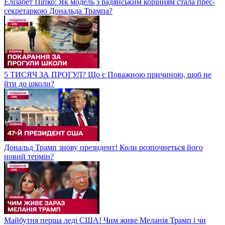
Елізабет Піпко: Як модель з радянським корінням стала прес-
секретаркою Дональда Трампа?
5 ТИСЯЧ ЗА ПРОГУЛ? Що є Поважною причиною, щоб не
йти до школи?
Дональд Трамп знову президент! Коли розпочнеться його
новий термін?
Майбутня перша леді США! Чим живе Меланія Трамп і чи