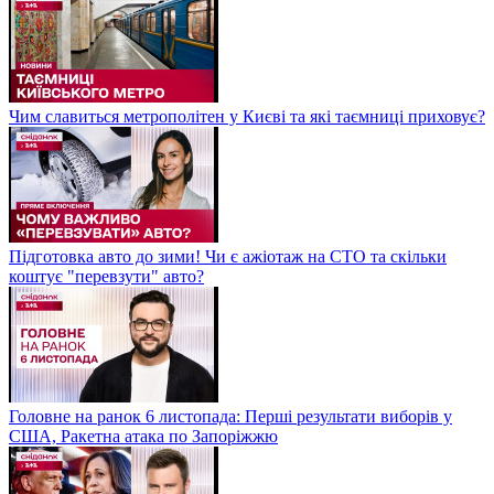
Чим славиться метрополітен у Києві та які таємниці приховує?
Підготовка авто до зими! Чи є ажіотаж на СТО та скільки
коштує "перевзути" авто?
Головне на ранок 6 листопада: Перші результати виборів у
США, Ракетна атака по Запоріжжю