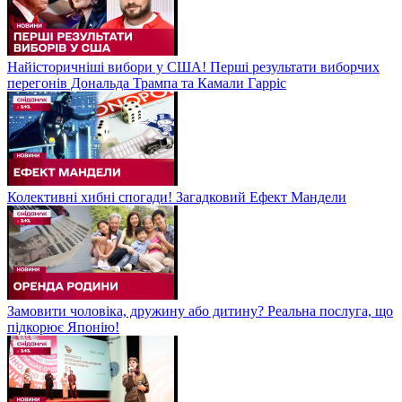
Найісторичніші вибори у США! Перші результати виборчих
перегонів Дональда Трампа та Камали Гарріс
Колективні хибні спогади! Загадковий Ефект Мандели
Замовити чоловіка, дружину або дитину? Реальна послуга, що
підкорює Японію!