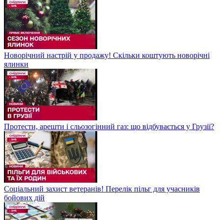
Новорічний настрій у продажу! Скільки коштують новорічні
ялинки
Протести, арешти і сльозогінний газ: що відбувається у Грузії?
Соціальний захист ветеранів! Перелік пільг для учасників
бойових дій