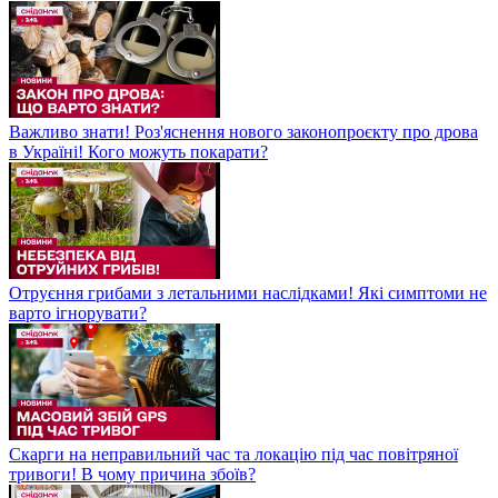
Важливо знати! Роз'яснення нового законопроєкту про дрова
в Україні! Кого можуть покарати?
Отруєння грибами з летальними наслідками! Які симптоми не
варто ігнорувати?
Скарги на неправильний час та локацію під час повітряної
тривоги! В чому причина збоїв?