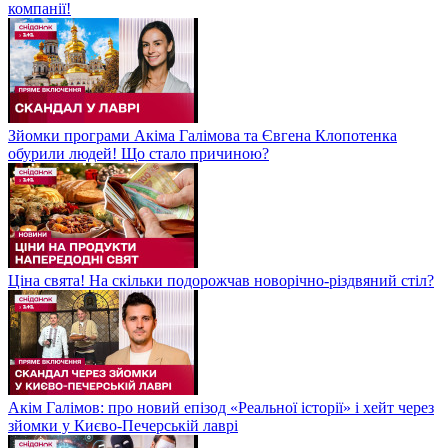
компанії!
Зйомки програми Акіма Галімова та Євгена Клопотенка
обурили людей! Що стало причиною?
Ціна свята! На скільки подорожчав новорічно-різдвяний стіл?
Акім Галімов: про новий епізод «Реальної історії» і хейт через
зйомки у Києво-Печерській лаврі