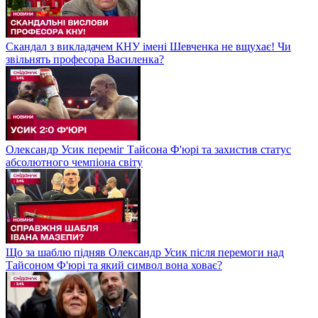
Скандал з викладачем КНУ імені Шевченка не вщухає! Чи
звільнять професора Василенка?
Олександр Усик переміг Тайсона Ф'юрі та захистив статус
абсолютного чемпіона світу
Що за шаблю підняв Олександр Усик після перемоги над
Тайсоном Ф'юрі та який символ вона ховає?