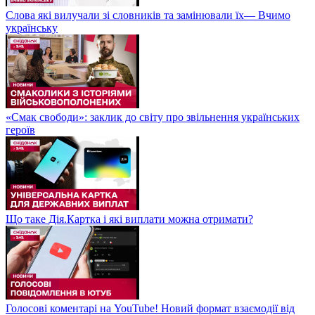
Слова які вилучали зі словників та замінювали їх— Вчимо
українську
«Смак свободи»: заклик до світу про звільнення українських
героїв
Що таке Дія.Картка і які виплати можна отримати?
Голосові коментарі на YouTube! Новий формат взаємодії від