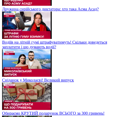
Дружина сирійського диктатора: хто така Асма Асад?
Водіїв на літній гумі штрафуватимуть! Скільки доведеться
заплатити і що думають водії?
Сніданок у Миколаєві! Великий випуск
Обираємо КРУТИЙ подарунок ВСЬОГО за 300 гривень!