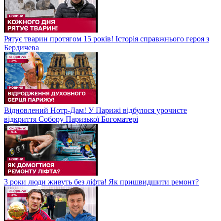
Рятує тварин протягом 15 років! Історія справжнього героя з
Бердичева
Відновлений Нотр-Дам! У Парижі відбулося урочисте
відкриття Собору Паризької Богоматері
3 роки люди живуть без ліфта! Як пришвидшити ремонт?