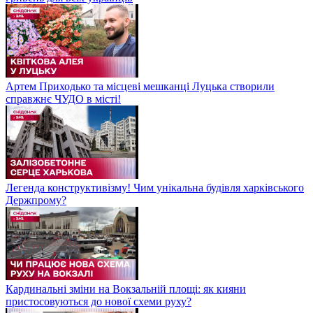
Артем Приходько та місцеві мешканці Луцька створили
справжнє ЧУДО в місті!
Легенда конструктивізму! Чим унікальна будівля харківського
Держпрому?
Кардинальні зміни на Вокзальній площі: як кияни
пристосовуються до нової схеми руху?