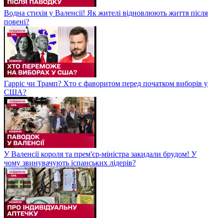
Водна стихія у Валенсії! Як жителі відновлюють життя після
повені?
Гарріс чи Трамп? Хто є фаворитом перед початком виборів у
США?
У Валенсії короля та прем'єр-міністра закидали брудом! У
чому звинувачують іспанських лідерів?