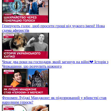
Генерують голос, щоб просити гроші від чужого імені! Нова
схема аферистів
Чекає два роки на господаря, який загинув на війні💔 Історія з
Черкащини, що розчулить кожного
Феномен Луїджі Манджоне: як підозрюваний у вбивстві став
народним героєм?