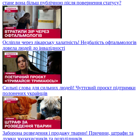
стане вона більш публічною після повернення статусу?
Осліпли через лікарську халатність! Недбалість офтальмологів
довела людей до інвалідності
Сильні слова для сильних людей! Чуттєвий проєкт підтримки
полонених українців
Заборона розведення і продажу тварин! Причини, штрафи та
думки зоозахисників та розплідників