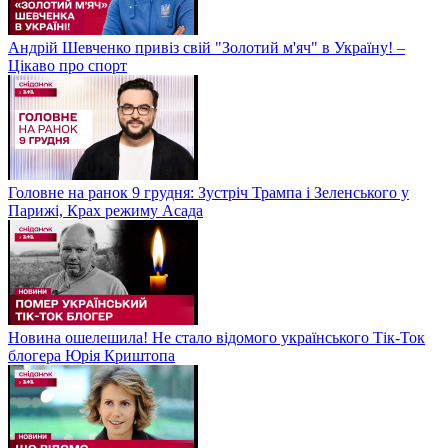
Андрій Шевченко привіз свій "Золотий м'яч" в Україну! –
Цікаво про спорт
Головне на ранок 9 грудня: Зустріч Трампа і Зеленського у
Парижі, Крах режиму Асада
Новина ошелешила! Не стало відомого українського Тік-Ток
блогера Юрія Криштопа