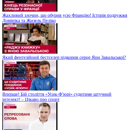
Жахливий злочин, що обурив усю Францію! Історія подружжя
Домініка та Жизель Пеліко
Який фентезійний бестселер підкорив серце Яни Завальської?
Вперше! Бій століття «Усик-Ф'юрі» судитиме штучний
інтелект! – Цікаво про спорт