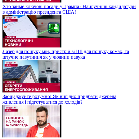
Хто займе ключові посади у Трампа? Найгучніші кандидатури
в адміністрацію президента США!
Лазер для пошуку мін, пристрій зі ШІ для пошуку комах, та
штучне павутиння як у людини павука
Заощаджуйте розумно! Як вигідно придбати джерела
живлення і підготуватися до холодів?