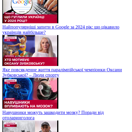
Найпопулярніші запити в Google за 2024 рік: що цікавило
українців найбільше?
Яке повсякденне життя паралімпійської чемпіонки Оксани
Зубковської? – Люди спорту
Навушники можуть зашкодити мозку? Поради від
отоларинголога