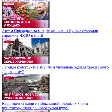
Артем Приходько та місцеві мешканці Луцька створили
справжнє ЧУДО в місті!
Легенда конструктивізму! Чим унікальна будівля харківського
Держпрому?
Кардинальні зміни на Вокзальній площі: як кияни
пристосовуються до нової схеми руху?