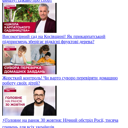
фіналу! Цікаво про спорт
Високогірний сад на Косівщині! Як прикарпатський
підприємець зберігає рідкісні фруктові дерева?
Жорсткий контроль! Чи варто суворо перевіряти домашню
роботу своїх дітей?
⚡Головне на ранок 30 жовтня: Нічний обстріл Росії, тисяча
гривень для всіх українців