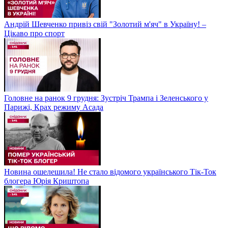
Андрій Шевченко привіз свій "Золотий м'яч" в Україну! –
Цікаво про спорт
Головне на ранок 9 грудня: Зустріч Трампа і Зеленського у
Парижі, Крах режиму Асада
Новина ошелешила! Не стало відомого українського Тік-Ток
блогера Юрія Криштопа