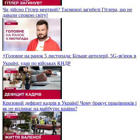
Чи дійсно Гітлер мертвий? Таємниці загибелі Гітлера, що не
давали спокою світу!
⚡Головне на ранок 5 листопада: Більше артилерії, 5G-зв'язок в
Україні, удар по військах КНДР
Кризовий дефіцит кадрів в Україні! Чому бракує працівників і
як це впливає на майбутнє країни?