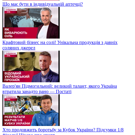
Що має бути в індивідуальній аптечці?
Крафтовий бізнес на солі! Унікальна продукція з давніх
соляних джерел
Валер'ян Підмогильний: великий талант, якого Україна
втратила занадто рано — Постаті
Хто продовжить боротьбу за Кубок України? Підсумки 1/8