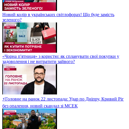
Новий колір в українських світлофорах! Що буде замість
зеленого?
«Чорна п'ятниця» з користю: як спланувати свої покупки у
задоволення і не витратити зайвого?
⚡Головне на ранок 22 листопада: Удар по Дніпру, Кривий Ріг
без опалення, новий скандал зі МСЕК