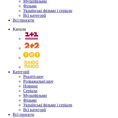
Мультфільми
Фільми
Українські фільми і серіали
Всі категорії
Всі проєкти
Канали
Категорії
Реаліті-шоу
Розважальні шоу
Новини
Серіали
Мультфільми
Фільми
Українські фільми і серіали
Всі категорії
Всі проєкти