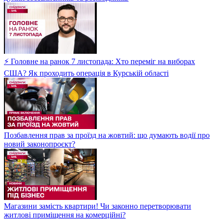
⚡ Головне на ранок 7 листопада: Хто переміг на виборах
США? Як проходить операція в Курській області
Позбавлення прав за проїзд на жовтий: що думають водії про
новий законопроєкт?
Магазини замість квартири! Чи законно перетворювати
житлові приміщення на комерційні?