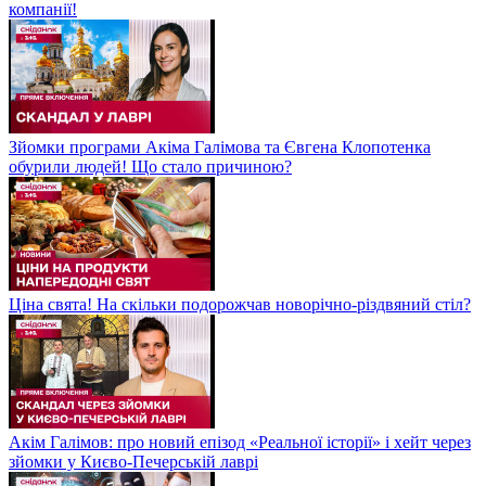
компанії!
Зйомки програми Акіма Галімова та Євгена Клопотенка
обурили людей! Що стало причиною?
Ціна свята! На скільки подорожчав новорічно-різдвяний стіл?
Акім Галімов: про новий епізод «Реальної історії» і хейт через
зйомки у Києво-Печерській лаврі