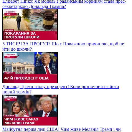
Елізабет Піпко: Як модель з радянським корінням стала прес-
секретаркою Дональда Трампа?
5 ТИСЯЧ ЗА ПРОГУЛ? Що є Поважною причиною, щоб не
йти до школи?
Дональд Трамп знову президент! Коли розпочнеться його
новий термін?
Майбутня перша леді США! Чим живе Меланія Трамп і чи