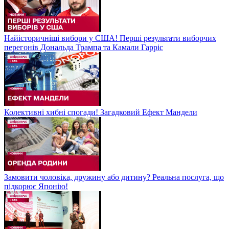
Найісторичніші вибори у США! Перші результати виборчих
перегонів Дональда Трампа та Камали Гарріс
Колективні хибні спогади! Загадковий Ефект Мандели
Замовити чоловіка, дружину або дитину? Реальна послуга, що
підкорює Японію!