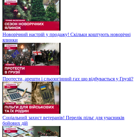
Новорічний настрій у продажу! Скільки коштують новорічні
ялинки
Протести, арешти і сльозогінний газ: що відбувається у Грузії?
Соціальний захист ветеранів! Перелік пільг для учасників
бойових дій