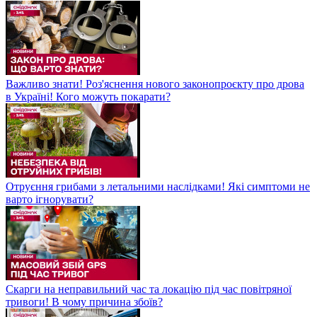
Важливо знати! Роз'яснення нового законопроєкту про дрова
в Україні! Кого можуть покарати?
Отруєння грибами з летальними наслідками! Які симптоми не
варто ігнорувати?
Скарги на неправильний час та локацію під час повітряної
тривоги! В чому причина збоїв?