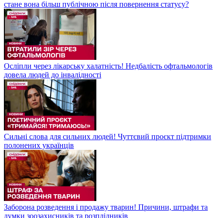
стане вона більш публічною після повернення статусу?
Осліпли через лікарську халатність! Недбалість офтальмологів
довела людей до інвалідності
Сильні слова для сильних людей! Чуттєвий проєкт підтримки
полонених українців
Заборона розведення і продажу тварин! Причини, штрафи та
думки зоозахисників та розплідників