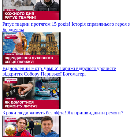
Рятує тварин протягом 15 років! Історія справжнього героя з
Бердичева
Відновлений Нотр-Дам! У Парижі відбулося урочисте
відкриття Собору Паризької Богоматері
3 роки люди живуть без ліфта! Як пришвидшити ремонт?