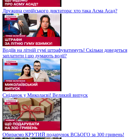
Дружина сирійського диктатора: хто така Асма Асад?
Водіїв на літній гумі штрафуватимуть! Скільки доведеться
заплатити і що думають водії?
Сніданок у Миколаєві! Великий випуск
Обираємо КРУТИЙ подарунок ВСЬОГО за 300 гривень!