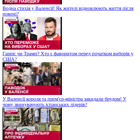
Водна стихія у Валенсії! Як жителі відновлюють життя після
повені?
Гарріс чи Трамп? Хто є фаворитом перед початком виборів у
США?
У Валенсії короля та прем'єр-міністра закидали брудом! У
чому звинувачують іспанських лідерів?