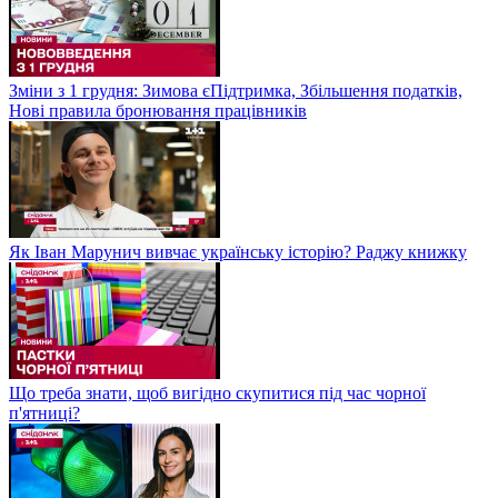
Зміни з 1 грудня: Зимова єПідтримка, Збільшення податків,
Нові правила бронювання працівників
Як Іван Марунич вивчає українську історію? Раджу книжку
Що треба знати, щоб вигідно скупитися під час чорної
п'ятниці?