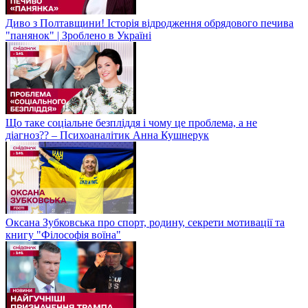
Диво з Полтавщини! Історія відродження обрядового печива
"панянок" | Зроблено в Україні
Що таке соціальне безпліддя і чому це проблема, а не
діагноз?? – Психоаналітик Анна Кушнерук
Оксана Зубковська про спорт, родину, секрети мотивації та
книгу "Філософія воїна"