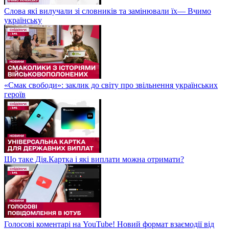
Слова які вилучали зі словників та замінювали їх— Вчимо
українську
«Смак свободи»: заклик до світу про звільнення українських
героїв
Що таке Дія.Картка і які виплати можна отримати?
Голосові коментарі на YouTube! Новий формат взаємодії від