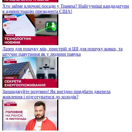
Хто займе ключові посади у Трампа? Найгучніші кандидатури
в адміністрацію президента США!
Лазер для пошуку мін, пристрій зі ШІ для пошуку комах, та
штучне павутиння як у людини павука
Заощаджуйте розумно! Як вигідно придбати джерела
живлення і підготуватися до холодів?