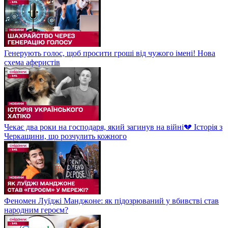
Генерують голос, щоб просити гроші від чужого імені! Нова
схема аферистів
Чекає два роки на господаря, який загинув на війні💔 Історія з
Черкащини, що розчулить кожного
Феномен Луїджі Манджоне: як підозрюваний у вбивстві став
народним героєм?