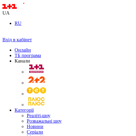
UA
RU
Вхід в кабінет
Онлайн
ТБ програма
Канали
Категорії
Реаліті-шоу
Розважальні шоу
Новини
Серіали