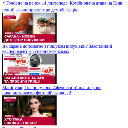
⚡ Головне на ранок 14 листопада: Комбінована атака на Київ,
новий законопроєкт про демобілізацію
Як сарана допомагає з пошуком вибухівки? Захопливий
експеримент із супернюхом комах
Маніпуляції на почуттях! Аферисти збирали гроші,
використовуючи фото військового!