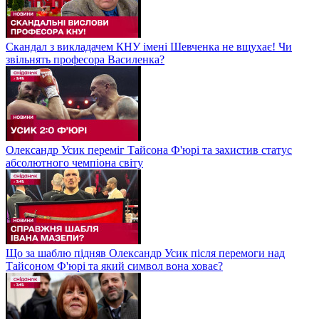
Скандал з викладачем КНУ імені Шевченка не вщухає! Чи
звільнять професора Василенка?
Олександр Усик переміг Тайсона Ф'юрі та захистив статус
абсолютного чемпіона світу
Що за шаблю підняв Олександр Усик після перемоги над
Тайсоном Ф'юрі та який символ вона ховає?