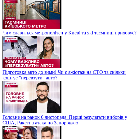
Чим славиться метрополітен у Києві та які таємниці приховує?
Підготовка авто до зими! Чи є ажіотаж на СТО та скільки
коштує "перевзути" авто?
Головне на ранок 6 листопада: Перші результати виборів у
США, Ракетна атака по Запоріжжю