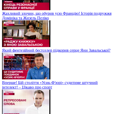
Жахливий злочин, що обурив усю Францію! Історія подружжя
Домініка та Жизель Пеліко
Який фентезійний бестселер підкорив серце Яни Завальської?
Вперше! Бій століття «Усик-Ф'юрі» судитиме штучний
інтелект! – Цікаво про спорт