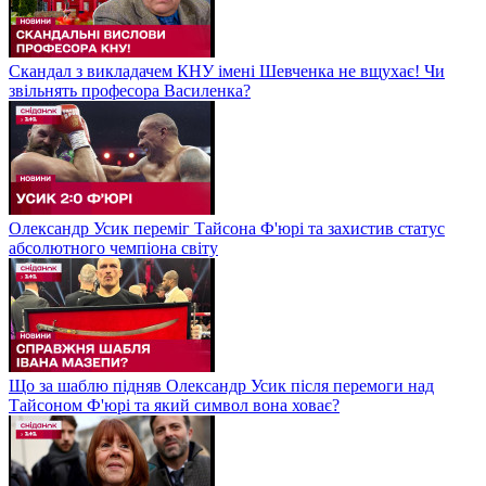
Скандал з викладачем КНУ імені Шевченка не вщухає! Чи
звільнять професора Василенка?
Олександр Усик переміг Тайсона Ф'юрі та захистив статус
абсолютного чемпіона світу
Що за шаблю підняв Олександр Усик після перемоги над
Тайсоном Ф'юрі та який символ вона ховає?