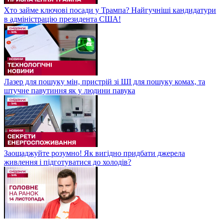
Хто займе ключові посади у Трампа? Найгучніші кандидатури
в адміністрацію президента США!
Лазер для пошуку мін, пристрій зі ШІ для пошуку комах, та
штучне павутиння як у людини павука
Заощаджуйте розумно! Як вигідно придбати джерела
живлення і підготуватися до холодів?