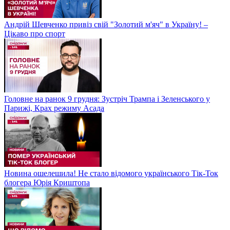
Андрій Шевченко привіз свій "Золотий м'яч" в Україну! –
Цікаво про спорт
Головне на ранок 9 грудня: Зустріч Трампа і Зеленського у
Парижі, Крах режиму Асада
Новина ошелешила! Не стало відомого українського Тік-Ток
блогера Юрія Криштопа