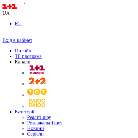
UA
RU
Вхід в кабінет
Онлайн
ТБ програма
Канали
Категорії
Реаліті-шоу
Розважальні шоу
Новини
Серіали