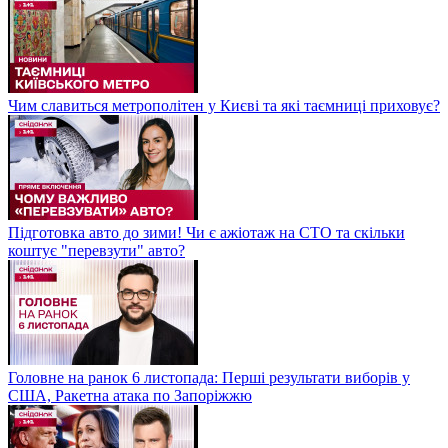
Чим славиться метрополітен у Києві та які таємниці приховує?
Підготовка авто до зими! Чи є ажіотаж на СТО та скільки
коштує "перевзути" авто?
Головне на ранок 6 листопада: Перші результати виборів у
США, Ракетна атака по Запоріжжю