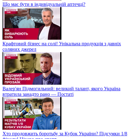
Що має бути в індивідуальній аптечці?
Крафтовий бізнес на солі! Унікальна продукція з давніх
соляних джерел
Валер'ян Підмогильний: великий талант, якого Україна
втратила занадто рано — Постаті
Хто продовжить боротьбу за Кубок України? Підсумки 1/8