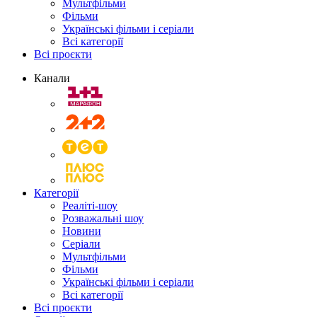
Мультфільми
Фільми
Українські фільми і серіали
Всі категорії
Всі проєкти
Канали
Категорії
Реаліті-шоу
Розважальні шоу
Новини
Серіали
Мультфільми
Фільми
Українські фільми і серіали
Всі категорії
Всі проєкти