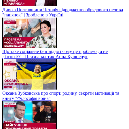
Диво з Полтавщини! Історія відродження обрядового печива
"панянок" | Зроблено в Україні
Що таке соціальне безпліддя і чому це проблема, а не
діагноз?? – Психоаналітик Анна Кушнерук
Оксана Зубковська про спорт, родину, секрети мотивації та
книгу "Філософія воїна"