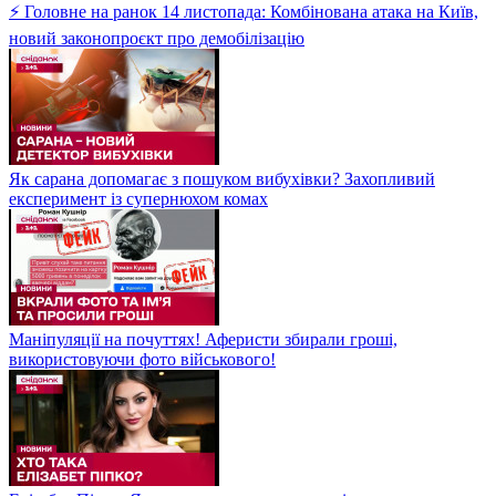
⚡ Головне на ранок 14 листопада: Комбінована атака на Київ,
новий законопроєкт про демобілізацію
Як сарана допомагає з пошуком вибухівки? Захопливий
експеримент із супернюхом комах
Маніпуляції на почуттях! Аферисти збирали гроші,
використовуючи фото військового!