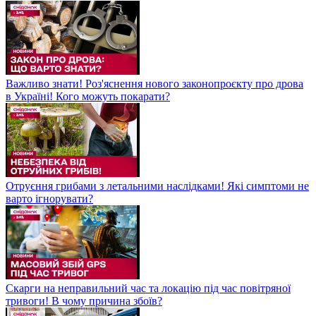
Важливо знати! Роз'яснення нового законопроєкту про дрова
в Україні! Кого можуть покарати?
Отруєння грибами з летальними наслідками! Які симптоми не
варто ігнорувати?
Скарги на неправильний час та локацію під час повітряної
тривоги! В чому причина збоїв?