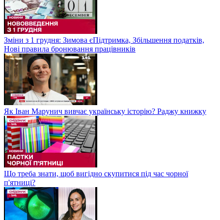
Зміни з 1 грудня: Зимова єПідтримка, Збільшення податків,
Нові правила бронювання працівників
Як Іван Марунич вивчає українську історію? Раджу книжку
Що треба знати, щоб вигідно скупитися під час чорної
п'ятниці?