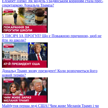
Елізабет Піпко: Як модель з радянським корінням стала прес-
секретаркою Дональда Трампа?
5 ТИСЯЧ ЗА ПРОГУЛ? Що є Поважною причиною, щоб не
йти до школи?
Дональд Трамп знову президент! Коли розпочнеться його
новий термін?
Майбутня перша леді США! Чим живе Меланія Трамп і чи