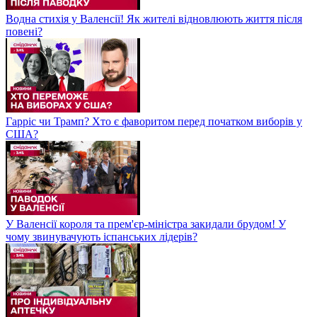
Водна стихія у Валенсії! Як жителі відновлюють життя після
повені?
Гарріс чи Трамп? Хто є фаворитом перед початком виборів у
США?
У Валенсії короля та прем'єр-міністра закидали брудом! У
чому звинувачують іспанських лідерів?