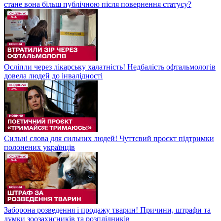
стане вона більш публічною після повернення статусу?
Осліпли через лікарську халатність! Недбалість офтальмологів
довела людей до інвалідності
Сильні слова для сильних людей! Чуттєвий проєкт підтримки
полонених українців
Заборона розведення і продажу тварин! Причини, штрафи та
думки зоозахисників та розплідників