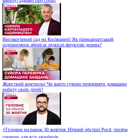
фіналу! Цікаво про спорт
Високогірний сад на Косівщині! Як прикарпатський
підприємець зберігає рідкісні фруктові дерева?
Жорсткий контроль! Чи варто суворо перевіряти домашню
роботу своїх дітей?
⚡Головне на ранок 30 жовтня: Нічний обстріл Росії, тисяча
гривень для всіх українців