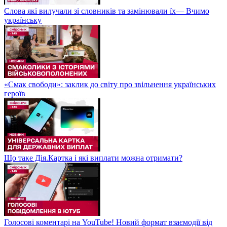
Слова які вилучали зі словників та замінювали їх— Вчимо
українську
«Смак свободи»: заклик до світу про звільнення українських
героїв
Що таке Дія.Картка і які виплати можна отримати?
Голосові коментарі на YouTube! Новий формат взаємодії від