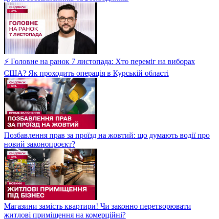
⚡ Головне на ранок 7 листопада: Хто переміг на виборах
США? Як проходить операція в Курській області
Позбавлення прав за проїзд на жовтий: що думають водії про
новий законопроєкт?
Магазини замість квартири! Чи законно перетворювати
житлові приміщення на комерційні?