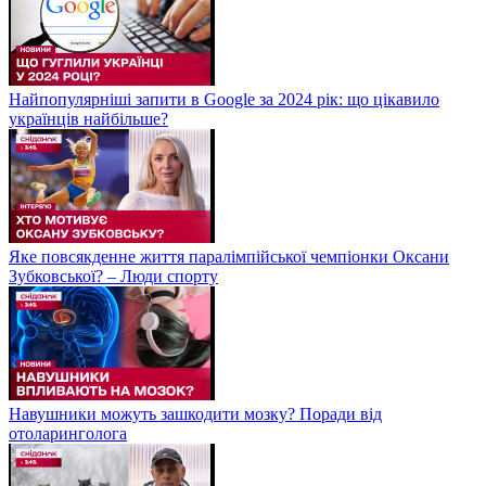
Найпопулярніші запити в Google за 2024 рік: що цікавило
українців найбільше?
Яке повсякденне життя паралімпійської чемпіонки Оксани
Зубковської? – Люди спорту
Навушники можуть зашкодити мозку? Поради від
отоларинголога