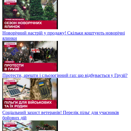
Новорічний настрій у продажу! Скільки коштують новорічні
ялинки
Протести, арешти і сльозогінний газ: що відбувається у Грузії?
Соціальний захист ветеранів! Перелік пільг для учасників
бойових дій