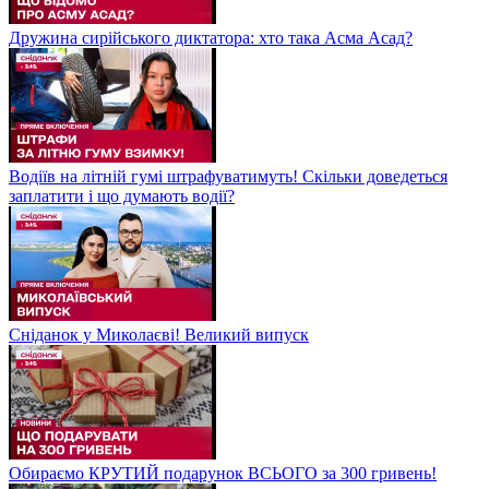
Дружина сирійського диктатора: хто така Асма Асад?
Водіїв на літній гумі штрафуватимуть! Скільки доведеться
заплатити і що думають водії?
Сніданок у Миколаєві! Великий випуск
Обираємо КРУТИЙ подарунок ВСЬОГО за 300 гривень!