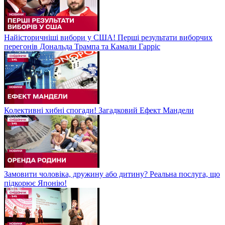
Найісторичніші вибори у США! Перші результати виборчих
перегонів Дональда Трампа та Камали Гарріс
Колективні хибні спогади! Загадковий Ефект Мандели
Замовити чоловіка, дружину або дитину? Реальна послуга, що
підкорює Японію!