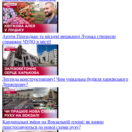
Артем Приходько та місцеві мешканці Луцька створили
справжнє ЧУДО в місті!
Легенда конструктивізму! Чим унікальна будівля харківського
Держпрому?
Кардинальні зміни на Вокзальній площі: як кияни
пристосовуються до нової схеми руху?