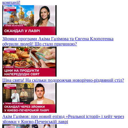
компанії!
Зйомки програми Акіма Галімова та Євгена Клопотенка
обурили людей! Що стало причиною?
Ціна свята! На скільки подорожчав новорічно-різдвяний стіл?
Акім Галімов: про новий епізод «Реальної історії» і хейт через
зйомки у Києво-Печерській лаврі