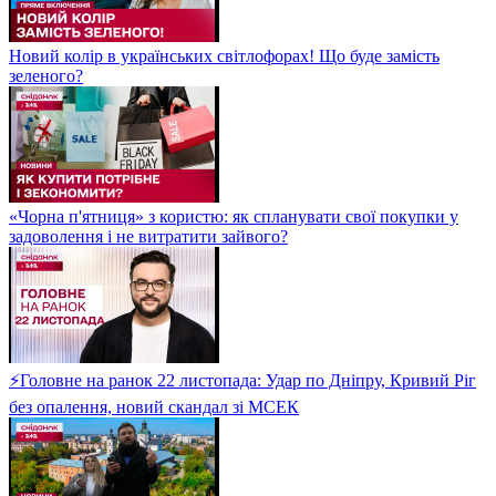
Новий колір в українських світлофорах! Що буде замість
зеленого?
«Чорна п'ятниця» з користю: як спланувати свої покупки у
задоволення і не витратити зайвого?
⚡Головне на ранок 22 листопада: Удар по Дніпру, Кривий Ріг
без опалення, новий скандал зі МСЕК