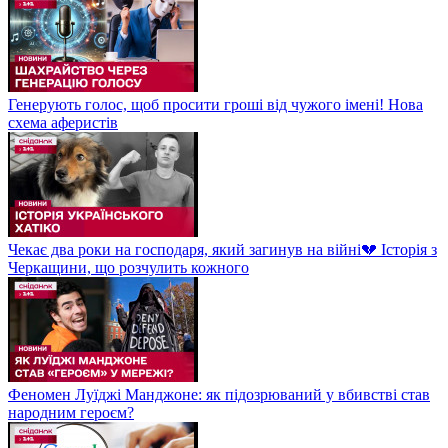
Генерують голос, щоб просити гроші від чужого імені! Нова
схема аферистів
Чекає два роки на господаря, який загинув на війні💔 Історія з
Черкащини, що розчулить кожного
Феномен Луїджі Манджоне: як підозрюваний у вбивстві став
народним героєм?