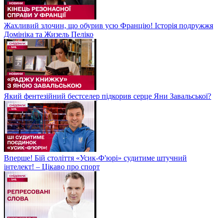
Жахливий злочин, що обурив усю Францію! Історія подружжя
Домініка та Жизель Пеліко
Який фентезійний бестселер підкорив серце Яни Завальської?
Вперше! Бій століття «Усик-Ф'юрі» судитиме штучний
інтелект! – Цікаво про спорт