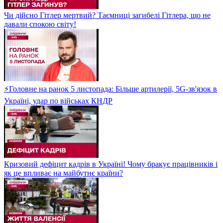
Чи дійсно Гітлер мертвий? Таємниці загибелі Гітлера, що не
давали спокою світу!
⚡Головне на ранок 5 листопада: Більше артилерії, 5G-зв'язок в
Україні, удар по військах КНДР
Кризовий дефіцит кадрів в Україні! Чому бракує працівників і
як це впливає на майбутнє країни?