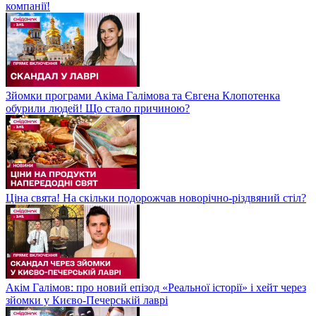
компанії!
Зйомки програми Акіма Галімова та Євгена Клопотенка
обурили людей! Що стало причиною?
Ціна свята! На скільки подорожчав новорічно-різдвяний стіл?
Акім Галімов: про новий епізод «Реальної історії» і хейт через
зйомки у Києво-Печерській лаврі