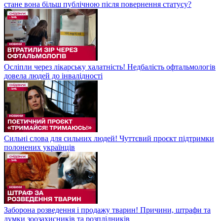
стане вона більш публічною після повернення статусу?
Осліпли через лікарську халатність! Недбалість офтальмологів
довела людей до інвалідності
Сильні слова для сильних людей! Чуттєвий проєкт підтримки
полонених українців
Заборона розведення і продажу тварин! Причини, штрафи та
думки зоозахисників та розплідників