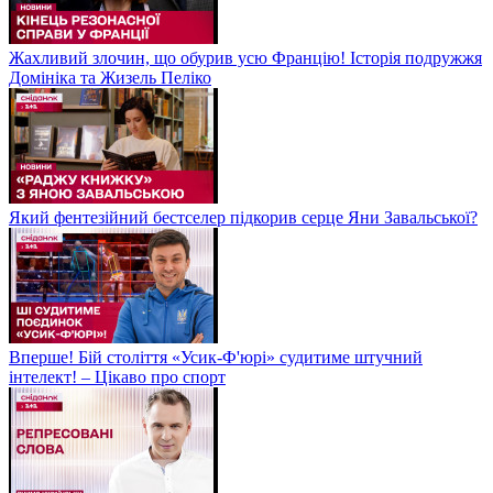
Жахливий злочин, що обурив усю Францію! Історія подружжя
Домініка та Жизель Пеліко
Який фентезійний бестселер підкорив серце Яни Завальської?
Вперше! Бій століття «Усик-Ф'юрі» судитиме штучний
інтелект! – Цікаво про спорт