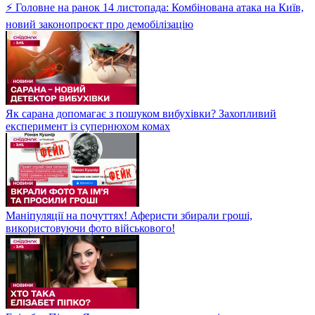
⚡ Головне на ранок 14 листопада: Комбінована атака на Київ,
новий законопроєкт про демобілізацію
Як сарана допомагає з пошуком вибухівки? Захопливий
експеримент із супернюхом комах
Маніпуляції на почуттях! Аферисти збирали гроші,
використовуючи фото військового!