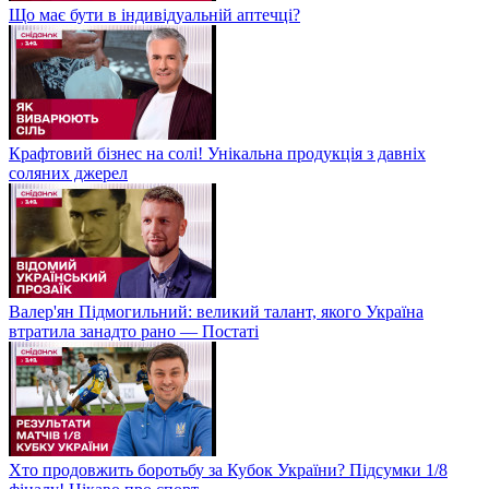
Що має бути в індивідуальній аптечці?
Крафтовий бізнес на солі! Унікальна продукція з давніх
соляних джерел
Валер'ян Підмогильний: великий талант, якого Україна
втратила занадто рано — Постаті
Хто продовжить боротьбу за Кубок України? Підсумки 1/8