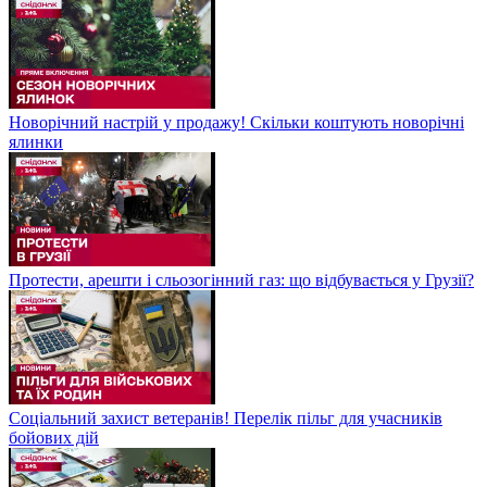
Новорічний настрій у продажу! Скільки коштують новорічні
ялинки
Протести, арешти і сльозогінний газ: що відбувається у Грузії?
Соціальний захист ветеранів! Перелік пільг для учасників
бойових дій