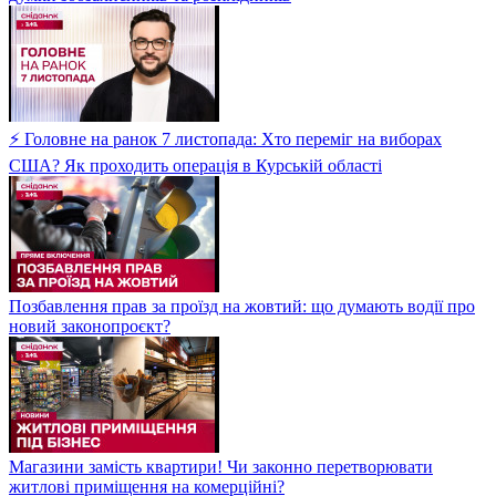
⚡ Головне на ранок 7 листопада: Хто переміг на виборах
США? Як проходить операція в Курській області
Позбавлення прав за проїзд на жовтий: що думають водії про
новий законопроєкт?
Магазини замість квартири! Чи законно перетворювати
житлові приміщення на комерційні?