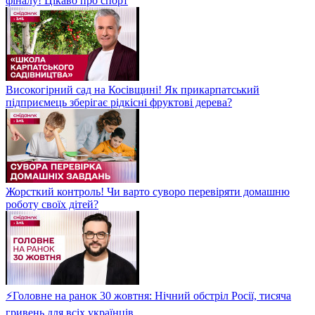
фіналу! Цікаво про спорт
Високогірний сад на Косівщині! Як прикарпатський
підприємець зберігає рідкісні фруктові дерева?
Жорсткий контроль! Чи варто суворо перевіряти домашню
роботу своїх дітей?
⚡Головне на ранок 30 жовтня: Нічний обстріл Росії, тисяча
гривень для всіх українців