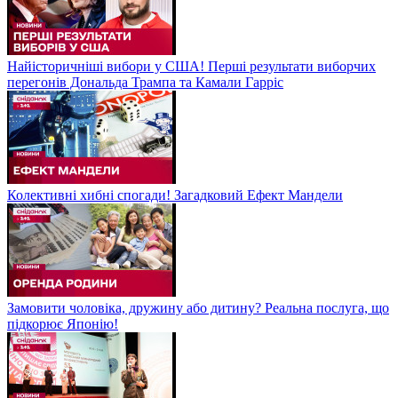
Найісторичніші вибори у США! Перші результати виборчих
перегонів Дональда Трампа та Камали Гарріс
Колективні хибні спогади! Загадковий Ефект Мандели
Замовити чоловіка, дружину або дитину? Реальна послуга, що
підкорює Японію!