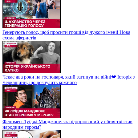
Генерують голос, щоб просити гроші від чужого імені! Нова
схема аферистів
Чекає два роки на господаря, який загинув на війні💔 Історія з
Черкащини, що розчулить кожного
Феномен Луїджі Манджоне: як підозрюваний у вбивстві став
народним героєм?