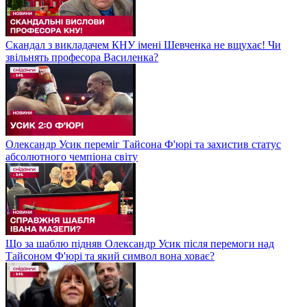
Скандал з викладачем КНУ імені Шевченка не вщухає! Чи
звільнять професора Василенка?
Олександр Усик переміг Тайсона Ф'юрі та захистив статус
абсолютного чемпіона світу
Що за шаблю підняв Олександр Усик після перемоги над
Тайсоном Ф'юрі та який символ вона ховає?