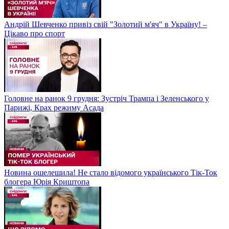
Андрій Шевченко привіз свій "Золотий м'яч" в Україну! –
Цікаво про спорт
Головне на ранок 9 грудня: Зустріч Трампа і Зеленського у
Парижі, Крах режиму Асада
Новина ошелешила! Не стало відомого українського Тік-Ток
блогера Юрія Криштопа