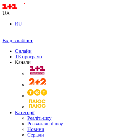
UA
RU
Вхід в кабінет
Онлайн
ТБ програма
Канали
Категорії
Реаліті-шоу
Розважальні шоу
Новини
Серіали