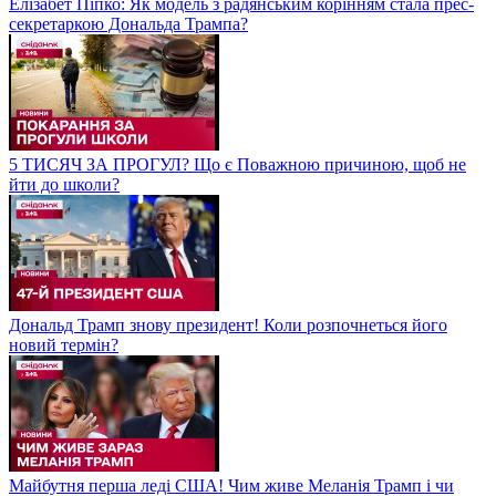
Елізабет Піпко: Як модель з радянським корінням стала прес-
секретаркою Дональда Трампа?
5 ТИСЯЧ ЗА ПРОГУЛ? Що є Поважною причиною, щоб не
йти до школи?
Дональд Трамп знову президент! Коли розпочнеться його
новий термін?
Майбутня перша леді США! Чим живе Меланія Трамп і чи