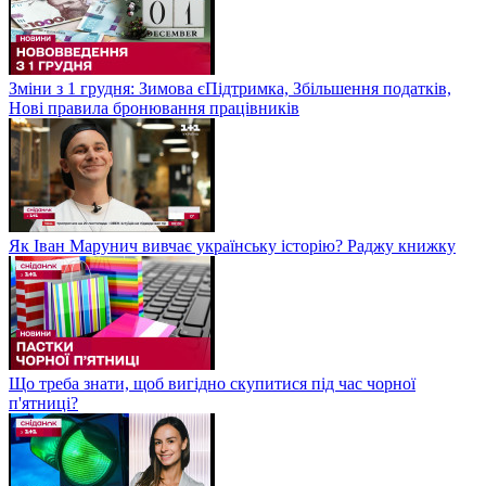
Зміни з 1 грудня: Зимова єПідтримка, Збільшення податків,
Нові правила бронювання працівників
Як Іван Марунич вивчає українську історію? Раджу книжку
Що треба знати, щоб вигідно скупитися під час чорної
п'ятниці?