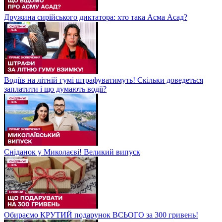
Дружина сирійського диктатора: хто така Асма Асад?
Водіїв на літній гумі штрафуватимуть! Скільки доведеться
заплатити і що думають водії?
Сніданок у Миколаєві! Великий випуск
Обираємо КРУТИЙ подарунок ВСЬОГО за 300 гривень!