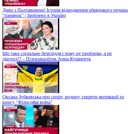
Диво з Полтавщини! Історія відродження обрядового печива
"панянок" | Зроблено в Україні
Що таке соціальне безпліддя і чому це проблема, а не
діагноз?? – Психоаналітик Анна Кушнерук
Оксана Зубковська про спорт, родину, секрети мотивації та
книгу "Філософія воїна"