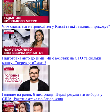
Чим славиться метрополітен у Києві та які таємниці приховує?
Підготовка авто до зими! Чи є ажіотаж на СТО та скільки
коштує "перевзути" авто?
Головне на ранок 6 листопада: Перші результати виборів у
США, Ракетна атака по Запоріжжю