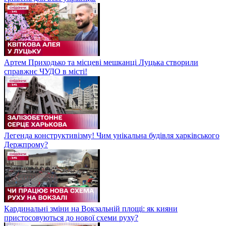
Артем Приходько та місцеві мешканці Луцька створили
справжнє ЧУДО в місті!
Легенда конструктивізму! Чим унікальна будівля харківського
Держпрому?
Кардинальні зміни на Вокзальній площі: як кияни
пристосовуються до нової схеми руху?