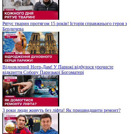
Рятує тварин протягом 15 років! Історія справжнього героя з
Бердичева
Відновлений Нотр-Дам! У Парижі відбулося урочисте
відкриття Собору Паризької Богоматері
3 роки люди живуть без ліфта! Як пришвидшити ремонт?