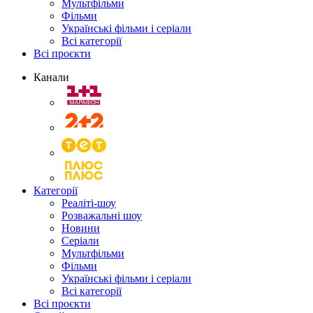
Мультфільми
Фільми
Українські фільми і серіали
Всі категорії
Всі проєкти
Канали
Категорії
Реаліті-шоу
Розважальні шоу
Новини
Серіали
Мультфільми
Фільми
Українські фільми і серіали
Всі категорії
Всі проєкти