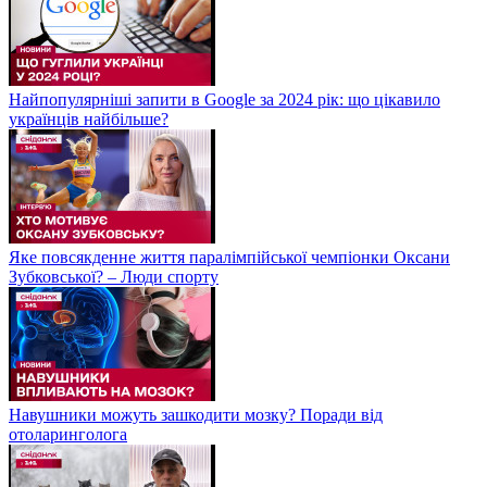
Найпопулярніші запити в Google за 2024 рік: що цікавило
українців найбільше?
Яке повсякденне життя паралімпійської чемпіонки Оксани
Зубковської? – Люди спорту
Навушники можуть зашкодити мозку? Поради від
отоларинголога