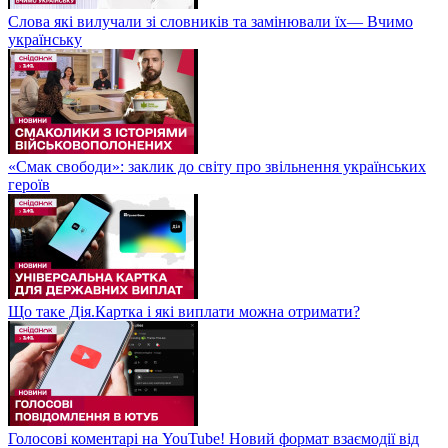
Слова які вилучали зі словників та замінювали їх— Вчимо
українську
«Смак свободи»: заклик до світу про звільнення українських
героїв
Що таке Дія.Картка і які виплати можна отримати?
Голосові коментарі на YouTube! Новий формат взаємодії від