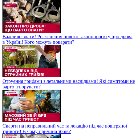
Важливо знати! Роз'яснення нового законопроєкту про дрова
в Україні! Кого можуть покарати?
Отруєння грибами з летальними наслідками! Які симптоми не
варто ігнорувати?
Скарги на неправильний час та локацію під час повітряної
тривоги! В чому причина збоїв?