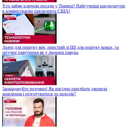
Хто займе ключові посади у Трампа? Найгучніші кандидатури
в адміністрацію президента США!
Лазер для пошуку мін, пристрій зі ШІ для пошуку комах, та
штучне павутиння як у людини павука
Заощаджуйте розумно! Як вигідно придбати джерела
живлення і підготуватися до холодів?