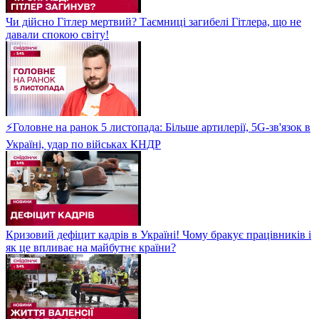
Чи дійсно Гітлер мертвий? Таємниці загибелі Гітлера, що не
давали спокою світу!
⚡Головне на ранок 5 листопада: Більше артилерії, 5G-зв'язок в
Україні, удар по військах КНДР
Кризовий дефіцит кадрів в Україні! Чому бракує працівників і
як це впливає на майбутнє країни?