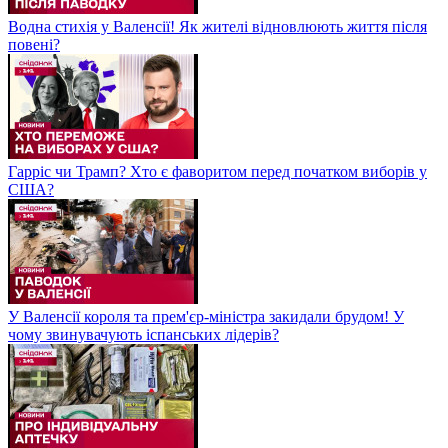
Водна стихія у Валенсії! Як жителі відновлюють життя після
повені?
Гарріс чи Трамп? Хто є фаворитом перед початком виборів у
США?
У Валенсії короля та прем'єр-міністра закидали брудом! У
чому звинувачують іспанських лідерів?