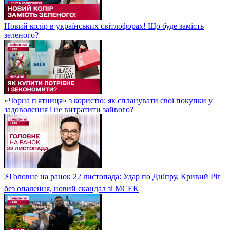
Новий колір в українських світлофорах! Що буде замість
зеленого?
«Чорна п'ятниця» з користю: як спланувати свої покупки у
задоволення і не витратити зайвого?
⚡Головне на ранок 22 листопада: Удар по Дніпру, Кривий Ріг
без опалення, новий скандал зі МСЕК