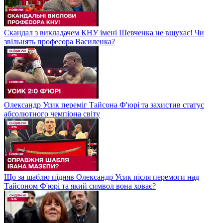
Скандал з викладачем КНУ імені Шевченка не вщухає! Чи
звільнять професора Василенка?
Олександр Усик переміг Тайсона Ф'юрі та захистив статус
абсолютного чемпіона світу
Що за шаблю підняв Олександр Усик після перемоги над
Тайсоном Ф'юрі та який символ вона ховає?