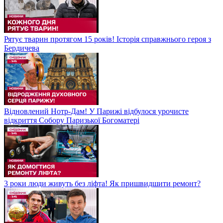
Рятує тварин протягом 15 років! Історія справжнього героя з
Бердичева
Відновлений Нотр-Дам! У Парижі відбулося урочисте
відкриття Собору Паризької Богоматері
3 роки люди живуть без ліфта! Як пришвидшити ремонт?