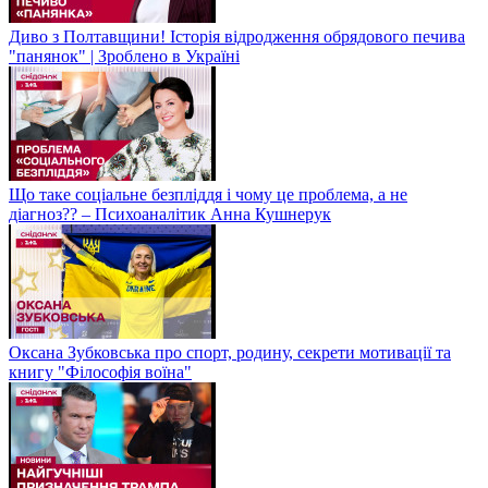
Диво з Полтавщини! Історія відродження обрядового печива
"панянок" | Зроблено в Україні
Що таке соціальне безпліддя і чому це проблема, а не
діагноз?? – Психоаналітик Анна Кушнерук
Оксана Зубковська про спорт, родину, секрети мотивації та
книгу "Філософія воїна"