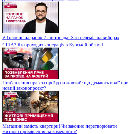
⚡ Головне на ранок 7 листопада: Хто переміг на виборах
США? Як проходить операція в Курській області
Позбавлення прав за проїзд на жовтий: що думають водії про
новий законопроєкт?
Магазини замість квартири! Чи законно перетворювати
житлові приміщення на комерційні?