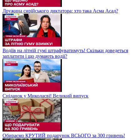
Дружина сирійського диктатора: хто така Асма Асад?
Водіїв на літній гумі штрафуватимуть! Скільки доведеться
заплатити і що думають водії?
Сніданок у Миколаєві! Великий випуск
Обираємо КРУТИЙ подарунок ВСЬОГО за 300 гривень!