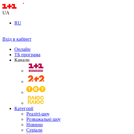
UA
RU
Вхід в кабінет
Онлайн
ТБ програма
Канали
Категорії
Реаліті-шоу
Розважальні шоу
Новини
Серіали