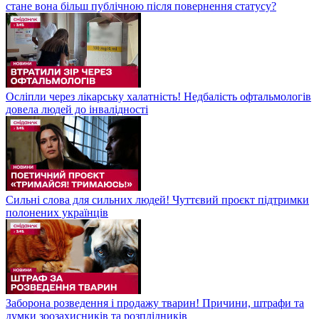
стане вона більш публічною після повернення статусу?
Осліпли через лікарську халатність! Недбалість офтальмологів
довела людей до інвалідності
Сильні слова для сильних людей! Чуттєвий проєкт підтримки
полонених українців
Заборона розведення і продажу тварин! Причини, штрафи та
думки зоозахисників та розплідників