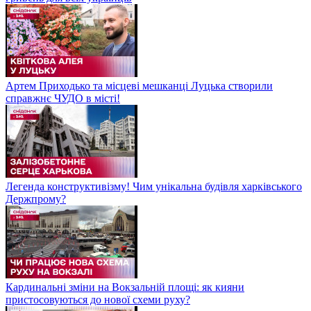
Артем Приходько та місцеві мешканці Луцька створили
справжнє ЧУДО в місті!
Легенда конструктивізму! Чим унікальна будівля харківського
Держпрому?
Кардинальні зміни на Вокзальній площі: як кияни
пристосовуються до нової схеми руху?