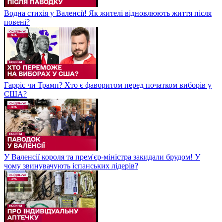
Водна стихія у Валенсії! Як жителі відновлюють життя після
повені?
Гарріс чи Трамп? Хто є фаворитом перед початком виборів у
США?
У Валенсії короля та прем'єр-міністра закидали брудом! У
чому звинувачують іспанських лідерів?