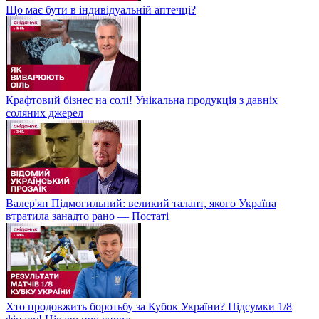
Що має бути в індивідуальній аптечці?
Крафтовий бізнес на солі! Унікальна продукція з давніх
соляних джерел
Валер'ян Підмогильний: великий талант, якого Україна
втратила занадто рано — Постаті
Хто продовжить боротьбу за Кубок України? Підсумки 1/8