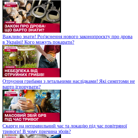
Важливо знати! Роз'яснення нового законопроєкту про дрова
в Україні! Кого можуть покарати?
Отруєння грибами з летальними наслідками! Які симптоми не
варто ігнорувати?
Скарги на неправильний час та локацію під час повітряної
тривоги! В чому причина збоїв?