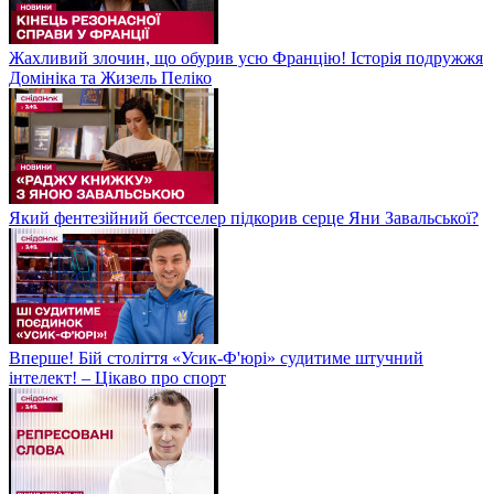
Жахливий злочин, що обурив усю Францію! Історія подружжя
Домініка та Жизель Пеліко
Який фентезійний бестселер підкорив серце Яни Завальської?
Вперше! Бій століття «Усик-Ф'юрі» судитиме штучний
інтелект! – Цікаво про спорт