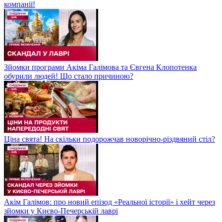
компанії!
Зйомки програми Акіма Галімова та Євгена Клопотенка
обурили людей! Що стало причиною?
Ціна свята! На скільки подорожчав новорічно-різдвяний стіл?
Акім Галімов: про новий епізод «Реальної історії» і хейт через
зйомки у Києво-Печерській лаврі