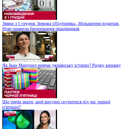
Зміни з 1 грудня: Зимова єПідтримка, Збільшення податків,
Нові правила бронювання працівників
Як Іван Марунич вивчає українську історію? Раджу книжку
Що треба знати, щоб вигідно скупитися під час чорної
п'ятниці?