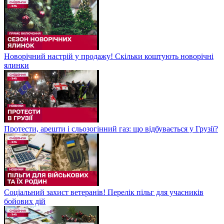
Новорічний настрій у продажу! Скільки коштують новорічні
ялинки
Протести, арешти і сльозогінний газ: що відбувається у Грузії?
Соціальний захист ветеранів! Перелік пільг для учасників
бойових дій