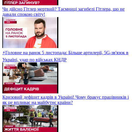
Чи дійсно Гітлер мертвий? Таємниці загибелі Гітлера, що не
давали спокою світу!
⚡Головне на ранок 5 листопада: Більше артилерії, 5G-зв'язок в
Україні, удар по військах КНДР
Кризовий дефіцит кадрів в Україні! Чому бракує працівників і
як це впливає на майбутнє країни?