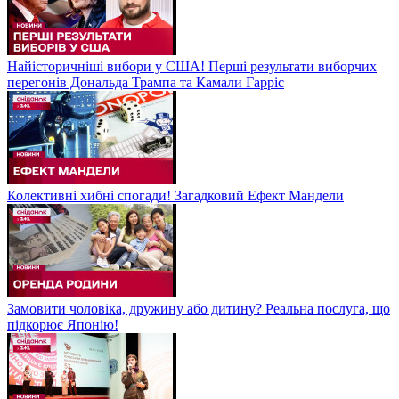
Найісторичніші вибори у США! Перші результати виборчих
перегонів Дональда Трампа та Камали Гарріс
Колективні хибні спогади! Загадковий Ефект Мандели
Замовити чоловіка, дружину або дитину? Реальна послуга, що
підкорює Японію!