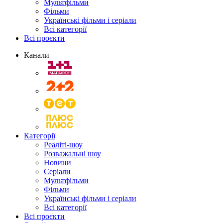
Мультфільми
Фільми
Українські фільми і серіали
Всі категорії
Всі проєкти
Канали
Категорії
Реаліті-шоу
Розважальні шоу
Новини
Серіали
Мультфільми
Фільми
Українські фільми і серіали
Всі категорії
Всі проєкти