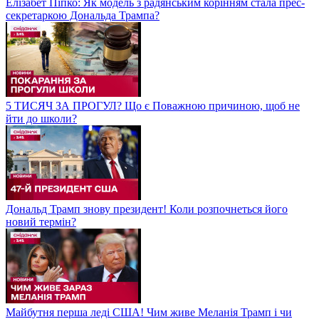
Елізабет Піпко: Як модель з радянським корінням стала прес-
секретаркою Дональда Трампа?
5 ТИСЯЧ ЗА ПРОГУЛ? Що є Поважною причиною, щоб не
йти до школи?
Дональд Трамп знову президент! Коли розпочнеться його
новий термін?
Майбутня перша леді США! Чим живе Меланія Трамп і чи