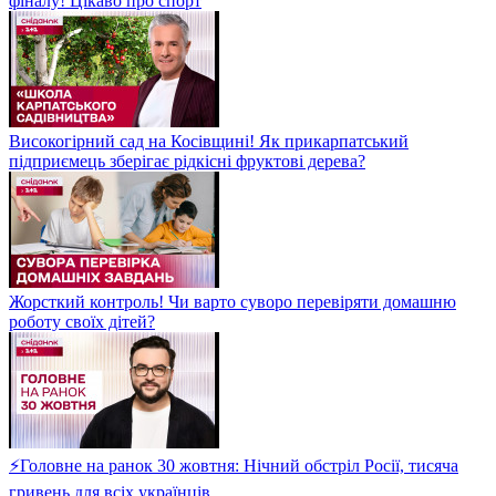
фіналу! Цікаво про спорт
Високогірний сад на Косівщині! Як прикарпатський
підприємець зберігає рідкісні фруктові дерева?
Жорсткий контроль! Чи варто суворо перевіряти домашню
роботу своїх дітей?
⚡Головне на ранок 30 жовтня: Нічний обстріл Росії, тисяча
гривень для всіх українців