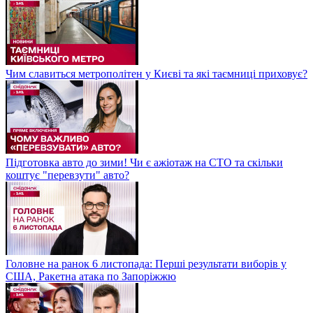
Чим славиться метрополітен у Києві та які таємниці приховує?
Підготовка авто до зими! Чи є ажіотаж на СТО та скільки
коштує "перевзути" авто?
Головне на ранок 6 листопада: Перші результати виборів у
США, Ракетна атака по Запоріжжю