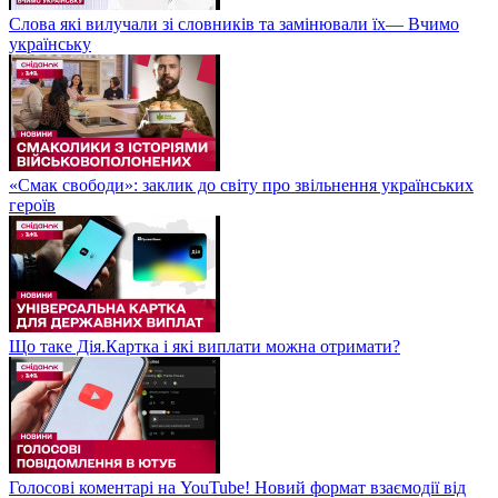
Слова які вилучали зі словників та замінювали їх— Вчимо
українську
«Смак свободи»: заклик до світу про звільнення українських
героїв
Що таке Дія.Картка і які виплати можна отримати?
Голосові коментарі на YouTube! Новий формат взаємодії від