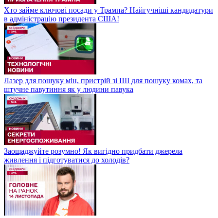
Хто займе ключові посади у Трампа? Найгучніші кандидатури
в адміністрацію президента США!
Лазер для пошуку мін, пристрій зі ШІ для пошуку комах, та
штучне павутиння як у людини павука
Заощаджуйте розумно! Як вигідно придбати джерела
живлення і підготуватися до холодів?