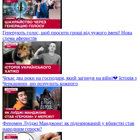
Генерують голос, щоб просити гроші від чужого імені! Нова
схема аферистів
Чекає два роки на господаря, який загинув на війні💔 Історія з
Черкащини, що розчулить кожного
Феномен Луїджі Манджоне: як підозрюваний у вбивстві став
народним героєм?