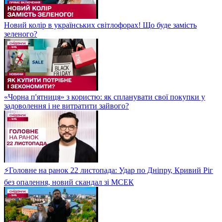
Новий колір в українських світлофорах! Що буде замість
зеленого?
«Чорна п'ятниця» з користю: як спланувати свої покупки у
задоволення і не витратити зайвого?
⚡Головне на ранок 22 листопада: Удар по Дніпру, Кривий Ріг
без опалення, новий скандал зі МСЕК