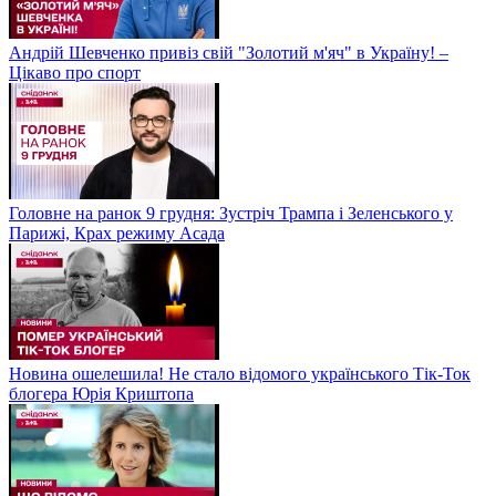
Андрій Шевченко привіз свій "Золотий м'яч" в Україну! –
Цікаво про спорт
Головне на ранок 9 грудня: Зустріч Трампа і Зеленського у
Парижі, Крах режиму Асада
Новина ошелешила! Не стало відомого українського Тік-Ток
блогера Юрія Криштопа