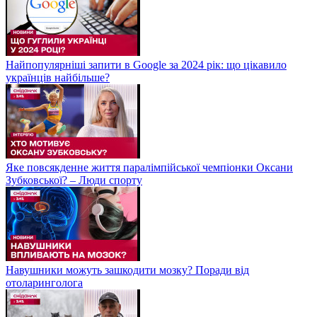
Найпопулярніші запити в Google за 2024 рік: що цікавило
українців найбільше?
Яке повсякденне життя паралімпійської чемпіонки Оксани
Зубковської? – Люди спорту
Навушники можуть зашкодити мозку? Поради від
отоларинголога