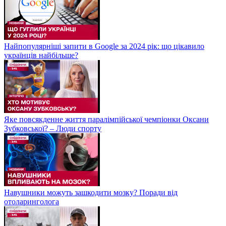
Найпопулярніші запити в Google за 2024 рік: що цікавило
українців найбільше?
Яке повсякденне життя паралімпійської чемпіонки Оксани
Зубковської? – Люди спорту
Навушники можуть зашкодити мозку? Поради від
отоларинголога