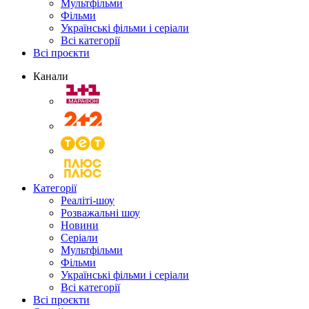
Мультфільми
Фільми
Українські фільми і серіали
Всі категорії
Всі проєкти
Канали
Категорії
Реаліті-шоу
Розважальні шоу
Новини
Серіали
Мультфільми
Фільми
Українські фільми і серіали
Всі категорії
Всі проєкти