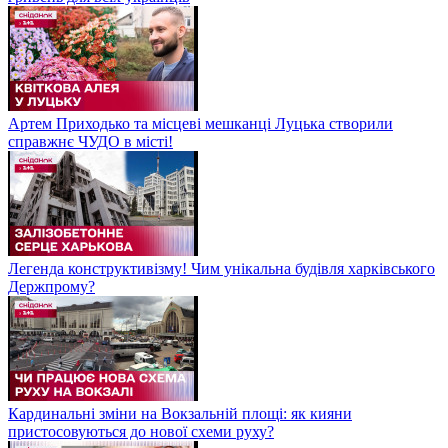
Артем Приходько та місцеві мешканці Луцька створили
справжнє ЧУДО в місті!
Легенда конструктивізму! Чим унікальна будівля харківського
Держпрому?
Кардинальні зміни на Вокзальній площі: як кияни
пристосовуються до нової схеми руху?