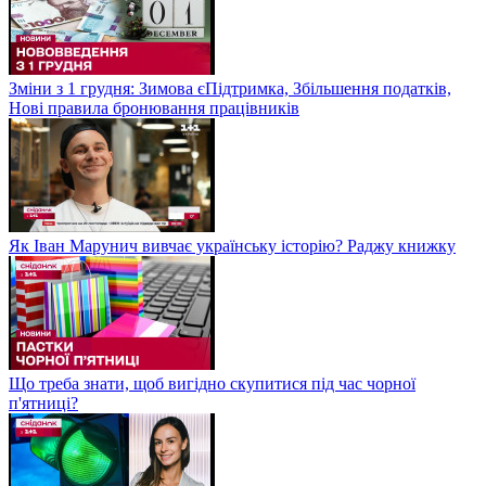
Зміни з 1 грудня: Зимова єПідтримка, Збільшення податків,
Нові правила бронювання працівників
Як Іван Марунич вивчає українську історію? Раджу книжку
Що треба знати, щоб вигідно скупитися під час чорної
п'ятниці?