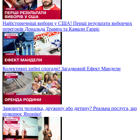
Найісторичніші вибори у США! Перші результати виборчих
перегонів Дональда Трампа та Камали Гарріс
Колективні хибні спогади! Загадковий Ефект Мандели
Замовити чоловіка, дружину або дитину? Реальна послуга, що
підкорює Японію!