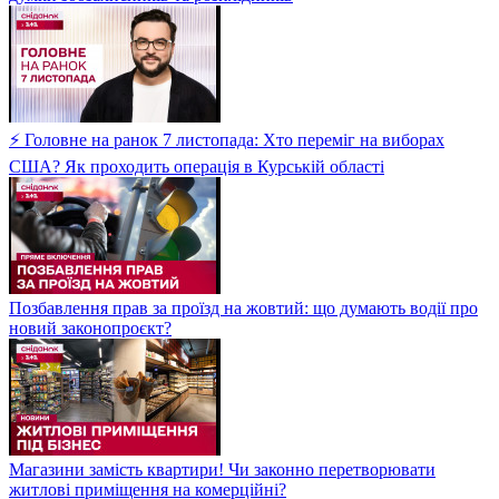
⚡ Головне на ранок 7 листопада: Хто переміг на виборах
США? Як проходить операція в Курській області
Позбавлення прав за проїзд на жовтий: що думають водії про
новий законопроєкт?
Магазини замість квартири! Чи законно перетворювати
житлові приміщення на комерційні?