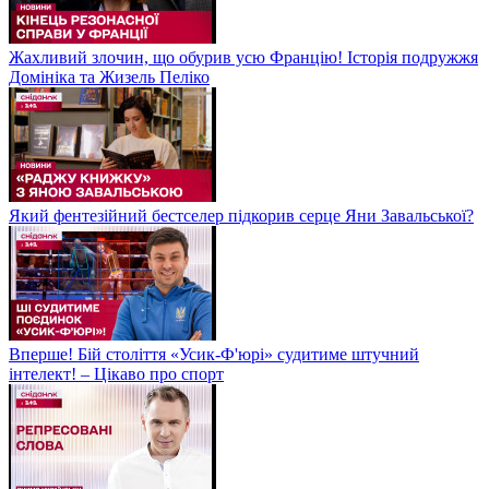
Жахливий злочин, що обурив усю Францію! Історія подружжя
Домініка та Жизель Пеліко
Який фентезійний бестселер підкорив серце Яни Завальської?
Вперше! Бій століття «Усик-Ф'юрі» судитиме штучний
інтелект! – Цікаво про спорт