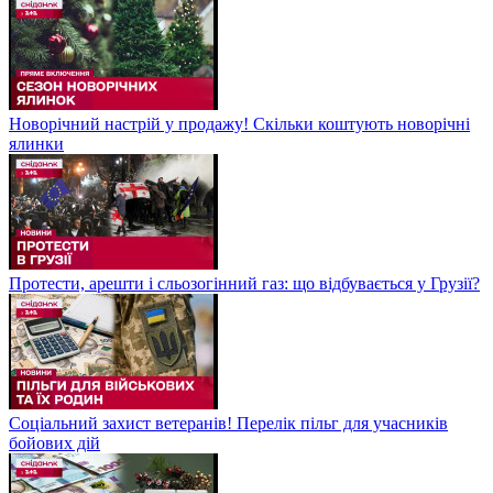
Новорічний настрій у продажу! Скільки коштують новорічні
ялинки
Протести, арешти і сльозогінний газ: що відбувається у Грузії?
Соціальний захист ветеранів! Перелік пільг для учасників
бойових дій