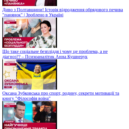
Диво з Полтавщини! Історія відродження обрядового печива
"панянок" | Зроблено в Україні
Що таке соціальне безпліддя і чому це проблема, а не
діагноз?? – Психоаналітик Анна Кушнерук
Оксана Зубковська про спорт, родину, секрети мотивації та
книгу "Філософія воїна"