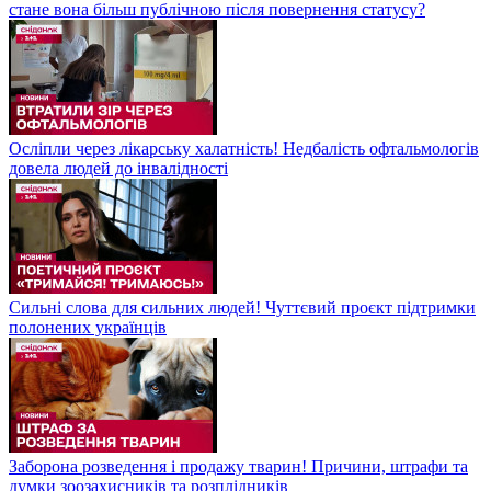
стане вона більш публічною після повернення статусу?
Осліпли через лікарську халатність! Недбалість офтальмологів
довела людей до інвалідності
Сильні слова для сильних людей! Чуттєвий проєкт підтримки
полонених українців
Заборона розведення і продажу тварин! Причини, штрафи та
думки зоозахисників та розплідників