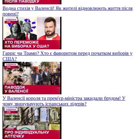
Водна стихія у Валенсії! Як жителі відновлюють життя після
повені?
Гарріс чи Трамп? Хто є фаворитом перед початком виборів у
США?
У Валенсії короля та прем'єр-міністра закидали брудом! У
чому звинувачують іспанських лідерів?