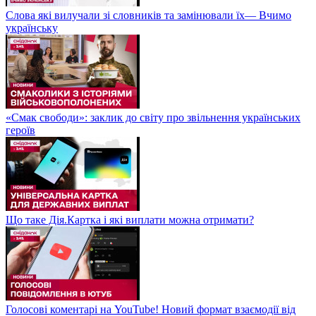
Слова які вилучали зі словників та замінювали їх— Вчимо
українську
«Смак свободи»: заклик до світу про звільнення українських
героїв
Що таке Дія.Картка і які виплати можна отримати?
Голосові коментарі на YouTube! Новий формат взаємодії від