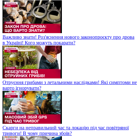
Важливо знати! Роз'яснення нового законопроєкту про дрова
в Україні! Кого можуть покарати?
Отруєння грибами з летальними наслідками! Які симптоми не
варто ігнорувати?
Скарги на неправильний час та локацію під час повітряної
тривоги! В чому причина збоїв?