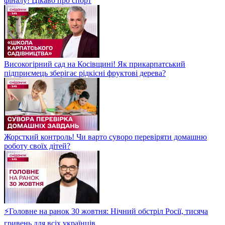
фіналу! Цікаво про спорт
Високогірний сад на Косівщині! Як прикарпатський
підприємець зберігає рідкісні фруктові дерева?
Жорсткий контроль! Чи варто суворо перевіряти домашню
роботу своїх дітей?
⚡Головне на ранок 30 жовтня: Нічний обстріл Росії, тисяча
гривень для всіх українців