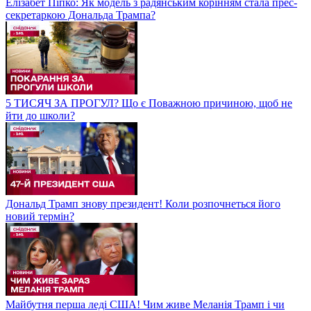
Елізабет Піпко: Як модель з радянським корінням стала прес-
секретаркою Дональда Трампа?
5 ТИСЯЧ ЗА ПРОГУЛ? Що є Поважною причиною, щоб не
йти до школи?
Дональд Трамп знову президент! Коли розпочнеться його
новий термін?
Майбутня перша леді США! Чим живе Меланія Трамп і чи