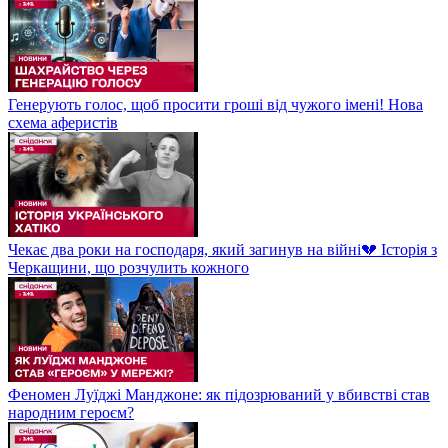
Генерують голос, щоб просити гроші від чужого імені! Нова
схема аферистів
Чекає два роки на господаря, який загинув на війні💔 Історія з
Черкащини, що розчулить кожного
Феномен Луїджі Манджоне: як підозрюваний у вбивстві став
народним героєм?