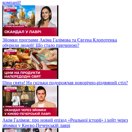
компанії!
Зйомки програми Акіма Галімова та Євгена Клопотенка
обурили людей! Що стало причиною?
Ціна свята! На скільки подорожчав новорічно-різдвяний стіл?
Акім Галімов: про новий епізод «Реальної історії» і хейт через
зйомки у Києво-Печерській лаврі