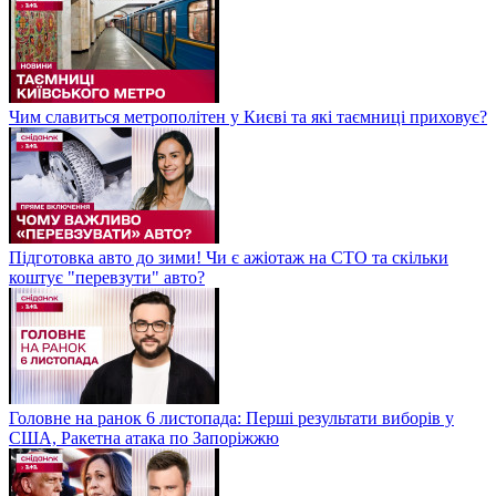
Чим славиться метрополітен у Києві та які таємниці приховує?
Підготовка авто до зими! Чи є ажіотаж на СТО та скільки
коштує "перевзути" авто?
Головне на ранок 6 листопада: Перші результати виборів у
США, Ракетна атака по Запоріжжю