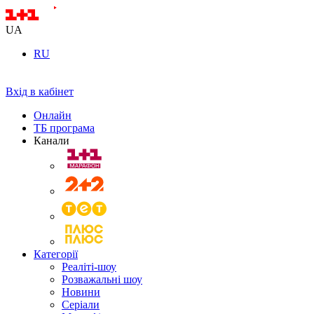
UA
RU
Вхід в кабінет
Онлайн
ТБ програма
Канали
Категорії
Реаліті-шоу
Розважальні шоу
Новини
Серіали