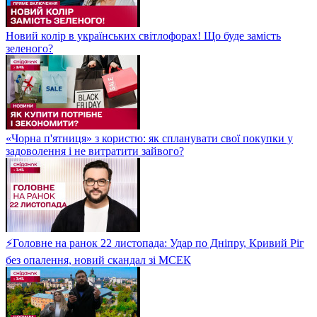
Новий колір в українських світлофорах! Що буде замість
зеленого?
«Чорна п'ятниця» з користю: як спланувати свої покупки у
задоволення і не витратити зайвого?
⚡Головне на ранок 22 листопада: Удар по Дніпру, Кривий Ріг
без опалення, новий скандал зі МСЕК