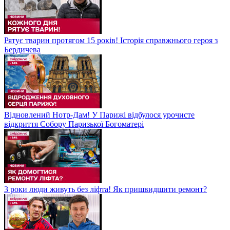
Рятує тварин протягом 15 років! Історія справжнього героя з
Бердичева
Відновлений Нотр-Дам! У Парижі відбулося урочисте
відкриття Собору Паризької Богоматері
3 роки люди живуть без ліфта! Як пришвидшити ремонт?