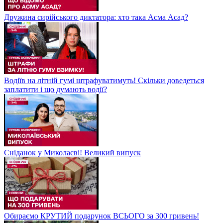
Дружина сирійського диктатора: хто така Асма Асад?
Водіїв на літній гумі штрафуватимуть! Скільки доведеться
заплатити і що думають водії?
Сніданок у Миколаєві! Великий випуск
Обираємо КРУТИЙ подарунок ВСЬОГО за 300 гривень!