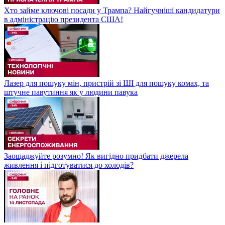
Хто займе ключові посади у Трампа? Найгучніші кандидатури
в адміністрацію президента США!
Лазер для пошуку мін, пристрій зі ШІ для пошуку комах, та
штучне павутиння як у людини павука
Заощаджуйте розумно! Як вигідно придбати джерела
живлення і підготуватися до холодів?