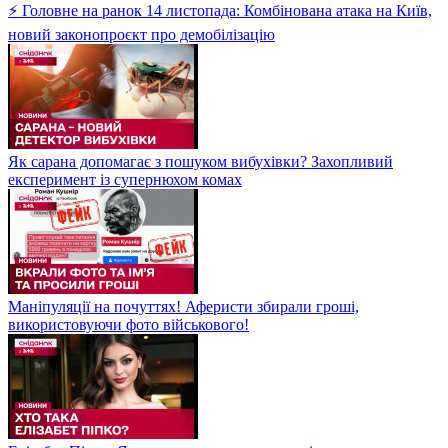
⚡ Головне на ранок 14 листопада: Комбінована атака на Київ,
новий законопроєкт про демобілізацію
Як сарана допомагає з пошуком вибухівки? Захопливий
експеримент із супернюхом комах
Маніпуляції на почуттях! Аферисти збирали гроші,
використовуючи фото військового!