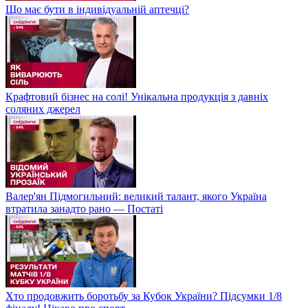
Що має бути в індивідуальній аптечці?
Крафтовий бізнес на солі! Унікальна продукція з давніх
соляних джерел
Валер'ян Підмогильний: великий талант, якого Україна
втратила занадто рано — Постаті
Хто продовжить боротьбу за Кубок України? Підсумки 1/8