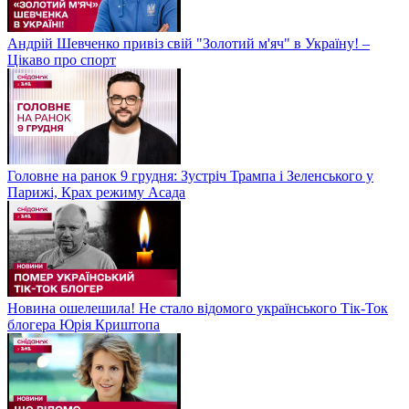
Андрій Шевченко привіз свій "Золотий м'яч" в Україну! –
Цікаво про спорт
Головне на ранок 9 грудня: Зустріч Трампа і Зеленського у
Парижі, Крах режиму Асада
Новина ошелешила! Не стало відомого українського Тік-Ток
блогера Юрія Криштопа