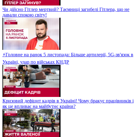
Чи дійсно Гітлер мертвий? Таємниці загибелі Гітлера, що не
давали спокою світу!
⚡Головне на ранок 5 листопада: Більше артилерії, 5G-зв'язок в
Україні, удар по військах КНДР
Кризовий дефіцит кадрів в Україні! Чому бракує працівників і
як це впливає на майбутнє країни?