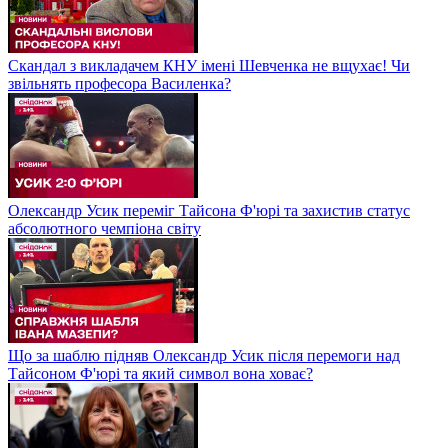
Скандал з викладачем КНУ імені Шевченка не вщухає! Чи
звільнять професора Василенка?
Олександр Усик переміг Тайсона Ф'юрі та захистив статус
абсолютного чемпіона світу
Що за шаблю підняв Олександр Усик після перемоги над
Тайсоном Ф'юрі та який символ вона ховає?