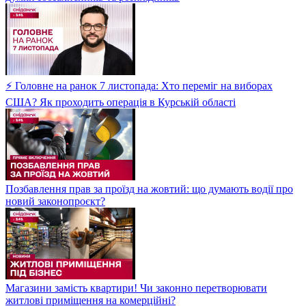
⚡ Головне на ранок 7 листопада: Хто переміг на виборах
США? Як проходить операція в Курській області
Позбавлення прав за проїзд на жовтий: що думають водії про
новий законопроєкт?
Магазини замість квартири! Чи законно перетворювати
житлові приміщення на комерційні?