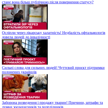
стане вона більш публічною після повернення статусу?
Осліпли через лікарську халатність! Недбалість офтальмологів
довела людей до інвалідності
Сильні слова для сильних людей! Чуттєвий проєкт підтримки
полонених українців
Заборона розведення і продажу тварин! Причини, штрафи та
думки зоозахисників та розплідників