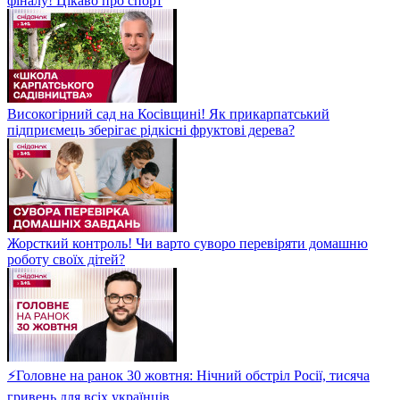
фіналу! Цікаво про спорт
Високогірний сад на Косівщині! Як прикарпатський
підприємець зберігає рідкісні фруктові дерева?
Жорсткий контроль! Чи варто суворо перевіряти домашню
роботу своїх дітей?
⚡Головне на ранок 30 жовтня: Нічний обстріл Росії, тисяча
гривень для всіх українців