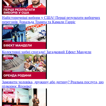
Найісторичніші вибори у США! Перші результати виборчих
перегонів Дональда Трампа та Камали Гарріс
Колективні хибні спогади! Загадковий Ефект Мандели
Замовити чоловіка, дружину або дитину? Реальна послуга, що
підкорює Японію!