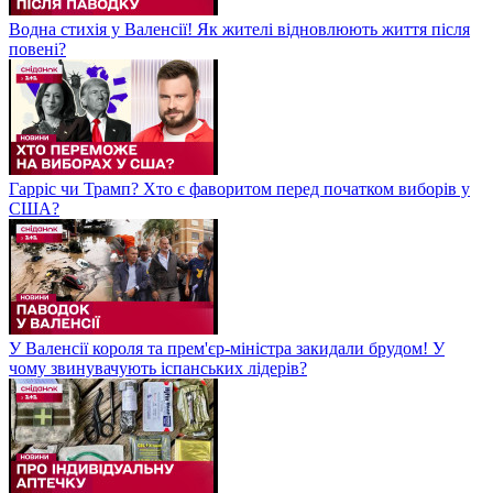
Водна стихія у Валенсії! Як жителі відновлюють життя після
повені?
Гарріс чи Трамп? Хто є фаворитом перед початком виборів у
США?
У Валенсії короля та прем'єр-міністра закидали брудом! У
чому звинувачують іспанських лідерів?