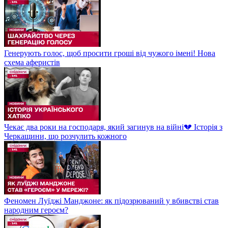
Генерують голос, щоб просити гроші від чужого імені! Нова
схема аферистів
Чекає два роки на господаря, який загинув на війні💔 Історія з
Черкащини, що розчулить кожного
Феномен Луїджі Манджоне: як підозрюваний у вбивстві став
народним героєм?