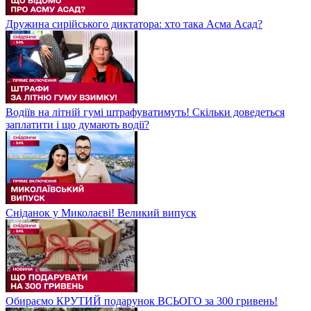
Дружина сирійського диктатора: хто така Асма Асад?
Водіїв на літній гумі штрафуватимуть! Скільки доведеться
заплатити і що думають водії?
Сніданок у Миколаєві! Великий випуск
Обираємо КРУТИЙ подарунок ВСЬОГО за 300 гривень!