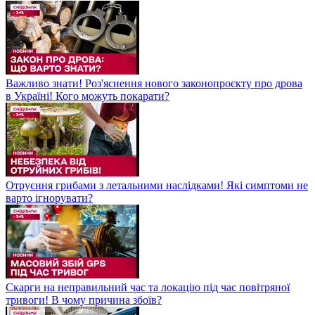
Важливо знати! Роз'яснення нового законопроєкту про дрова
в Україні! Кого можуть покарати?
Отруєння грибами з летальними наслідками! Які симптоми не
варто ігнорувати?
Скарги на неправильний час та локацію під час повітряної
тривоги! В чому причина збоїв?