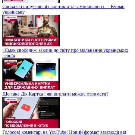
Слова які вилучали зі словників та замінювали їх— Вчимо
українську
«Смак свободи»: заклик до світу про звільнення українських
героїв
Що таке Дія.Картка і які виплати можна отримати?
Голосові коментарі на YouTube! Новий формат взаємодії від