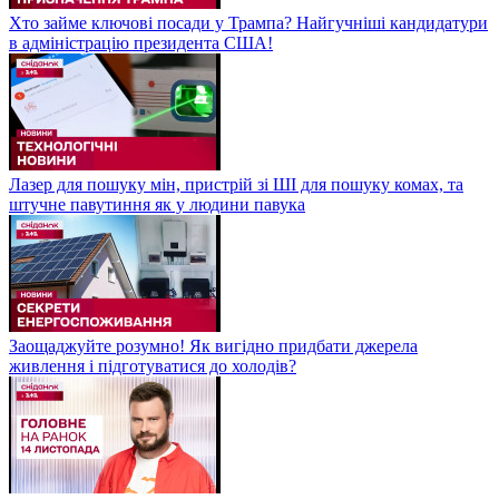
Хто займе ключові посади у Трампа? Найгучніші кандидатури
в адміністрацію президента США!
Лазер для пошуку мін, пристрій зі ШІ для пошуку комах, та
штучне павутиння як у людини павука
Заощаджуйте розумно! Як вигідно придбати джерела
живлення і підготуватися до холодів?