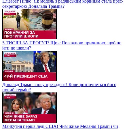
Елізабет Піпко: Як модель з радянським корінням стала прес-
секретаркою Дональда Трампа?
5 ТИСЯЧ ЗА ПРОГУЛ? Що є Поважною причиною, щоб не
йти до школи?
Дональд Трамп знову президент! Коли розпочнеться його
новий термін?
Майбутня перша леді США! Чим живе Меланія Трамп і чи