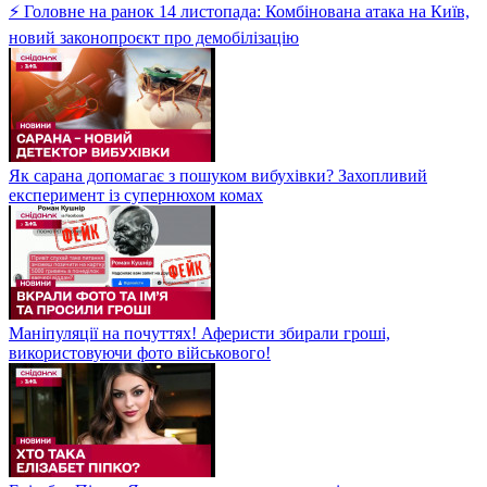
⚡ Головне на ранок 14 листопада: Комбінована атака на Київ,
новий законопроєкт про демобілізацію
Як сарана допомагає з пошуком вибухівки? Захопливий
експеримент із супернюхом комах
Маніпуляції на почуттях! Аферисти збирали гроші,
використовуючи фото військового!