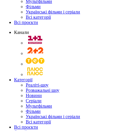
Мультфільми
Фільми
Українські фільми і серіали
Всі категорії
Всі проєкти
Канали
Категорії
Реаліті-шоу
Розважальні шоу
Новини
Серіали
Мультфільми
Фільми
Українські фільми і серіали
Всі категорії
Всі проєкти