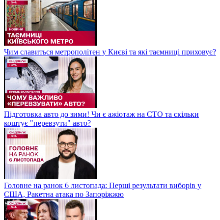
Чим славиться метрополітен у Києві та які таємниці приховує?
Підготовка авто до зими! Чи є ажіотаж на СТО та скільки
коштує "перевзути" авто?
Головне на ранок 6 листопада: Перші результати виборів у
США, Ракетна атака по Запоріжжю