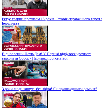
Рятує тварин протягом 15 років! Історія справжнього героя з
Бердичева
Відновлений Нотр-Дам! У Парижі відбулося урочисте
відкриття Собору Паризької Богоматері
3 роки люди живуть без ліфта! Як пришвидшити ремонт?