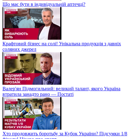
Що має бути в індивідуальній аптечці?
Крафтовий бізнес на солі! Унікальна продукція з давніх
соляних джерел
Валер'ян Підмогильний: великий талант, якого Україна
втратила занадто рано — Постаті
Хто продовжить боротьбу за Кубок України? Підсумки 1/8