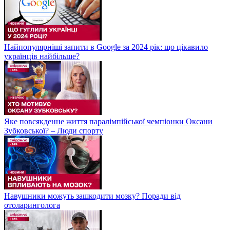
Найпопулярніші запити в Google за 2024 рік: що цікавило
українців найбільше?
Яке повсякденне життя паралімпійської чемпіонки Оксани
Зубковської? – Люди спорту
Навушники можуть зашкодити мозку? Поради від
отоларинголога