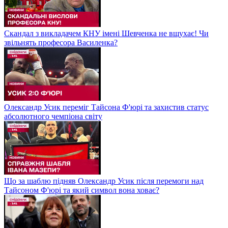
Скандал з викладачем КНУ імені Шевченка не вщухає! Чи
звільнять професора Василенка?
Олександр Усик переміг Тайсона Ф'юрі та захистив статус
абсолютного чемпіона світу
Що за шаблю підняв Олександр Усик після перемоги над
Тайсоном Ф'юрі та який символ вона ховає?