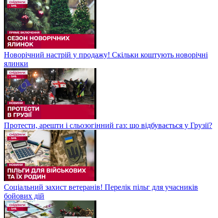
Новорічний настрій у продажу! Скільки коштують новорічні
ялинки
Протести, арешти і сльозогінний газ: що відбувається у Грузії?
Соціальний захист ветеранів! Перелік пільг для учасників
бойових дій