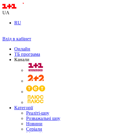
UA
RU
Вхід в кабінет
Онлайн
ТБ програма
Канали
Категорії
Реаліті-шоу
Розважальні шоу
Новини
Серіали