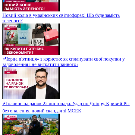
Новий колір в українських світлофорах! Що буде замість
зеленого?
«Чорна п'ятниця» з користю: як спланувати свої покупки у
задоволення і не витратити зайвого?
⚡Головне на ранок 22 листопада: Удар по Дніпру, Кривий Ріг
без опалення, новий скандал зі МСЕК