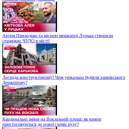
Артем Приходько та місцеві мешканці Луцька створили
справжнє ЧУДО в місті!
Легенда конструктивізму! Чим унікальна будівля харківського
Держпрому?
Кардинальні зміни на Вокзальній площі: як кияни
пристосовуються до нової схеми руху?