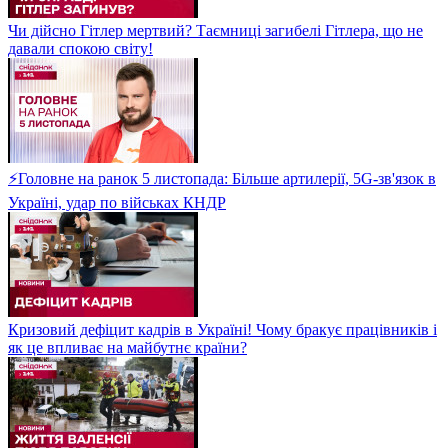
Чи дійсно Гітлер мертвий? Таємниці загибелі Гітлера, що не
давали спокою світу!
⚡Головне на ранок 5 листопада: Більше артилерії, 5G-зв'язок в
Україні, удар по військах КНДР
Кризовий дефіцит кадрів в Україні! Чому бракує працівників і
як це впливає на майбутнє країни?