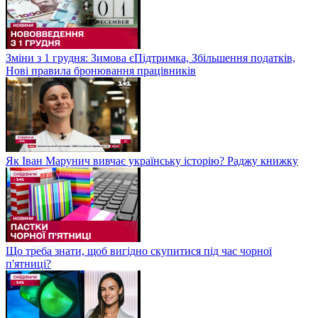
Зміни з 1 грудня: Зимова єПідтримка, Збільшення податків,
Нові правила бронювання працівників
Як Іван Марунич вивчає українську історію? Раджу книжку
Що треба знати, щоб вигідно скупитися під час чорної
п'ятниці?