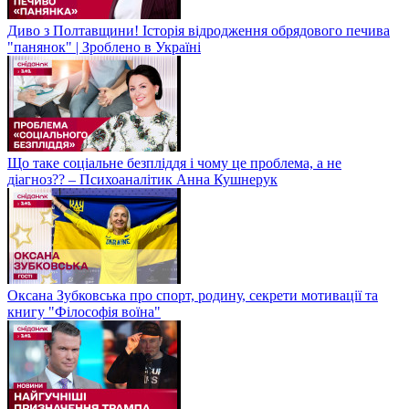
Диво з Полтавщини! Історія відродження обрядового печива
"панянок" | Зроблено в Україні
Що таке соціальне безпліддя і чому це проблема, а не
діагноз?? – Психоаналітик Анна Кушнерук
Оксана Зубковська про спорт, родину, секрети мотивації та
книгу "Філософія воїна"