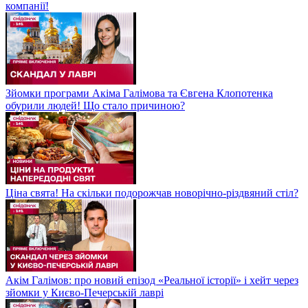
компанії!
Зйомки програми Акіма Галімова та Євгена Клопотенка
обурили людей! Що стало причиною?
Ціна свята! На скільки подорожчав новорічно-різдвяний стіл?
Акім Галімов: про новий епізод «Реальної історії» і хейт через
зйомки у Києво-Печерській лаврі