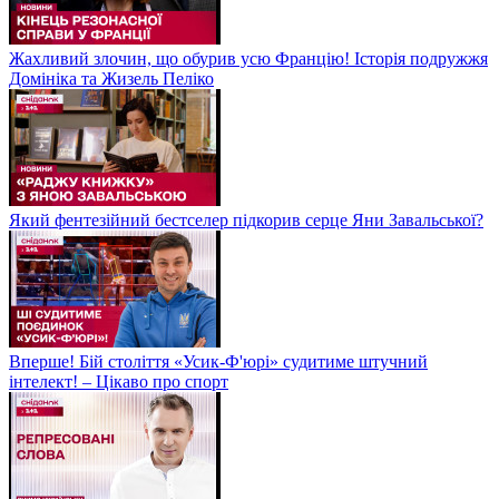
Жахливий злочин, що обурив усю Францію! Історія подружжя
Домініка та Жизель Пеліко
Який фентезійний бестселер підкорив серце Яни Завальської?
Вперше! Бій століття «Усик-Ф'юрі» судитиме штучний
інтелект! – Цікаво про спорт