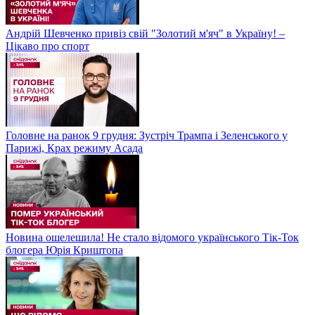
Андрій Шевченко привіз свій "Золотий м'яч" в Україну! –
Цікаво про спорт
Головне на ранок 9 грудня: Зустріч Трампа і Зеленського у
Парижі, Крах режиму Асада
Новина ошелешила! Не стало відомого українського Тік-Ток
блогера Юрія Криштопа